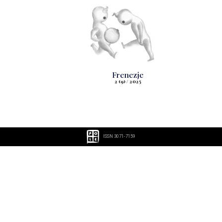
Frenezje
2 (9) / 2025
ISSN 3071-7159