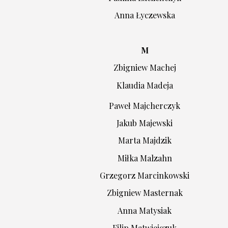
Anna Łyczewska
M
Zbigniew Machej
Klaudia Madeja
Paweł Majcherczyk
Jakub Majewski
Marta Majdzik
Miłka Malzahn
Grzegorz Marcinkowski
Zbigniew Masternak
Anna Matysiak
Filip Matwiejczuk