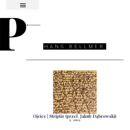
INDEKS AUTORÓW
INDEKS GRAFIKÓW
HANS BELLMER
Ojciec | Striptiz (przeł. Jakub Dąbrowski)
3 / 2023