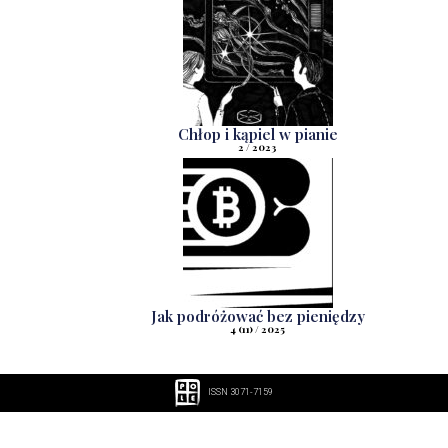
Chłop i kąpiel w pianie
2 / 2023
Jak podróżować bez pieniędzy
4 (11) / 2025
ISSN 3071-7159