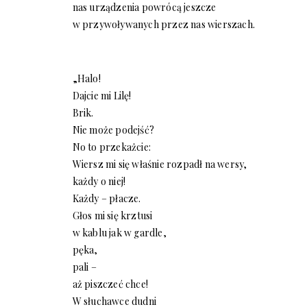
nas urządzenia powrócą jeszcze
w przywoływanych przez nas wierszach.
„Halo!
Dajcie mi Lilę!
Brik.
Nie może podejść?
No to przekażcie:
Wiersz mi się właśnie rozpadł na wersy,
każdy o niej!
Każdy – płacze.
Głos mi się krztusi
w kablu jak w gardle,
pęka,
pali –
aż piszczeć chce!
W słuchawce dudni