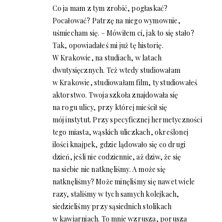
Co ja mam z tym zrobić, pogłaskać?
Pocałować? Patrzę na niego wymownie,
uśmiecham się. – Mówiłem ci, jak to się stało?
Tak, opowiadałeś mi już tę historię.
W Krakowie, na studiach, w latach
dwutysięcznych. Też wtedy studiowałam
w Krakowie, studiowałam film, ty studiowałeś
aktorstwo. Twoja szkoła znajdowała się
na rogu ulicy, przy której mieścił się
mój instytut. Przy specyficznej hermetyczności
tego miasta, wąskich uliczkach, określonej
ilości knajpek, gdzie lądowało się co drugi
dzień, jeśli nie codziennie, aż dziw, że się
na siebie nie natknęliśmy. A może się
natknęliśmy? Może minęliśmy się nawet wiele
razy, staliśmy w tych samych kolejkach,
siedzieliśmy przy sąsiednich stolikach
w kawiarniach. To mnie wzrusza, porusza