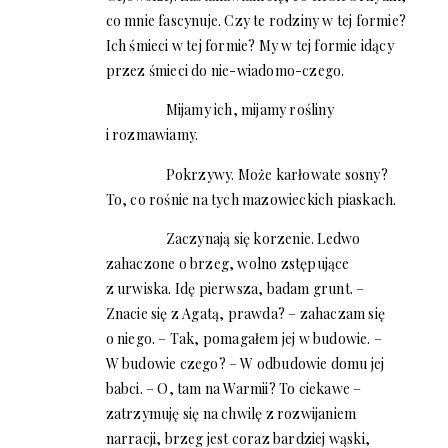
co mnie fascynuje. Czy te rodziny w tej formie?
Ich śmieci w tej formie? My w tej formie idący
przez śmieci do nie-wiadomo-czego.
Mijamy ich, mijamy rośliny
i rozmawiamy.
Pokrzywy. Może karłowate sosny?
To, co rośnie na tych mazowieckich piaskach.
Zaczynają się korzenie. Ledwo
zahaczone o brzeg, wolno zstępujące
z urwiska. Idę pierwsza, badam grunt. –
Znacie się z Agatą, prawda? – zahaczam się
o niego. – Tak, pomagałem jej w budowie. –
W budowie czego? – W odbudowie domu jej
babci. – O, tam na Warmii? To ciekawe –
zatrzymuję się na chwilę z rozwijaniem
narracji, brzeg jest coraz bardziej wąski,