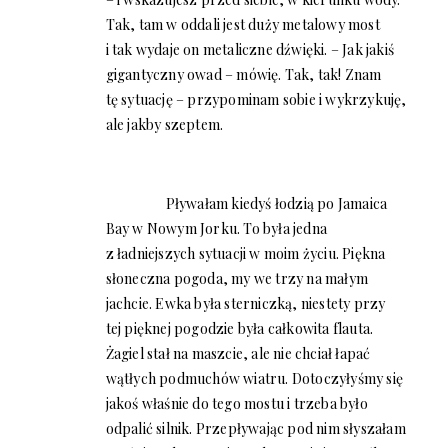
Tak, tam w oddali jest duży metalowy most
i tak wydaje on metaliczne dźwięki. – Jak jakiś
gigantyczny owad – mówię. Tak, tak! Znam
tę sytuację – przypominam sobie i wykrzykuję,
ale jakby szeptem.
Pływałam kiedyś łodzią po Jamaica
Bay w Nowym Jorku. To była jedna
z ładniejszych sytuacji w moim życiu. Piękna
słoneczna pogoda, my we trzy na małym
jachcie. Ewka była sterniczką, niestety przy
tej pięknej pogodzie była całkowita flauta.
Żagiel stał na maszcie, ale nie chciał łapać
wątłych podmuchów wiatru. Dotoczyłyśmy się
jakoś właśnie do tego mostu i trzeba było
odpalić silnik. Przepływając pod nim słyszałam