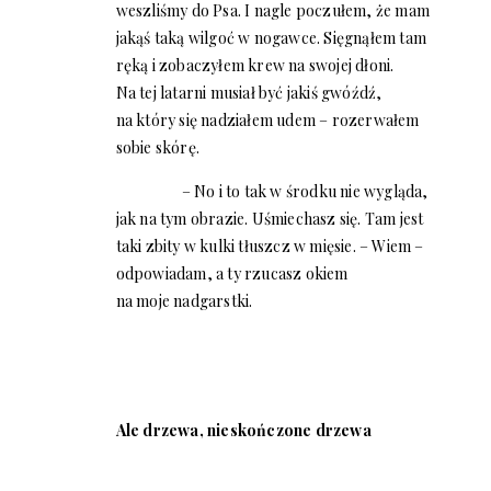
weszliśmy do Psa. I nagle poczułem, że mam
jakąś taką wilgoć w nogawce. Sięgnąłem tam
ręką i zobaczyłem krew na swojej dłoni.
Na tej latarni musiał być jakiś gwóźdź,
na który się nadziałem udem – rozerwałem
sobie skórę.
– No i to tak w środku nie wygląda,
jak na tym obrazie. Uśmiechasz się. Tam jest
taki zbity w kulki tłuszcz w mięsie. – Wiem –
odpowiadam, a ty rzucasz okiem
na moje nadgarstki.
Ale drzewa, nieskończone drzewa