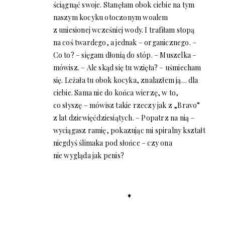
ściągnąć swoje. Stanęłam obok ciebie na tym
naszym kocyku otoczonym woalem
z uniesionej wcześniej wody. I trafiłam stopą
na coś twardego, a jednak – organicznego. –
Co to? – sięgam dłonią do stóp. – Muszelka –
mówisz. – Ale skąd się tu wzięła? – uśmiecham
się. Leżała tu obok kocyka, znalazłem ją… dla
ciebie. Sama nie do końca wierzę, w to,
co słyszę – mówisz takie rzeczy jak z „Bravo”
z lat dziewięćdziesiątych. – Popatrz na nią –
wyciągasz ramię, pokazując mi spiralny kształt
niegdyś ślimaka pod słońce – czy ona
nie wygląda jak penis?
♦