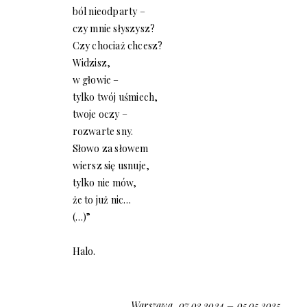
ból nieodparty –
czy mnie słyszysz?
Czy chociaż chcesz?
Widzisz,
w głowie –
tylko twój uśmiech,
twoje oczy –
rozwarte sny.
Słowo za słowem
wiersz się usnuje,
tylko nie mów,
że to już nic…
(…)”
Halo.
Warszawa, 07.03.2024 – 05.05.2025