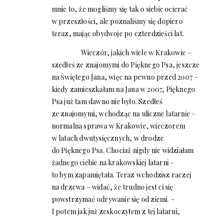
mnie to, że mogliśmy się tak o siebie ocierać
w przeszłości, ale poznaliśmy się dopiero
teraz, mając obydwoje po czterdzieści lat.
Wieczór, jakich wiele w Krakowie –
szedłeś ze znajomymi do Pięknego Psa, jeszcze
na Świętego Jana, więc na pewno przed 2007 –
kiedy zamieszkałam na Jana w 2007, Pięknego
Psa już tam dawno nie było. Szedłeś
ze znajomymi, wchodząc na uliczne latarnie –
normalna sprawa w Krakowie, wieczorem
w latach dwutysięcznych, w drodze
do Pięknego Psa. Chociaż nigdy nie widziałam
żadnego ciebie na krakowskiej latarni –
to bym zapamiętała. Teraz wchodzisz raczej
na drzewa – widać, że trudno jest ci się
powstrzymać odrywanie się od ziemi. –
I potem jak już zeskoczyłem z tej latarni,