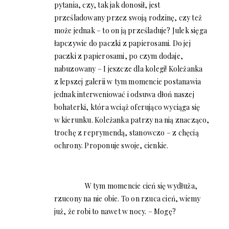
pytania, czy, tak jak donosił, jest
prześladowany przez swoją rodzinę, czy też
może jednak – to on ją prześladuje? Julek sięga
łapczywie do paczki z papierosami. Do jej
paczki z papierosami, po czym dodaje,
nabuzowany – I jeszcze dla kolegi! Koleżanka
z lepszej galerii w tym momencie postanawia
jednak interweniować i odsuwa dłoń naszej
bohaterki, która wciąż oferująco wyciąga się
w kierunku. Koleżanka patrzy na nią znacząco,
trochę z reprymendą, stanowczo – z chęcią
ochrony. Proponuje swoje, cienkie.
W tym momencie cień się wydłuża,
rzucony na nie obie. To on rzuca cień, wiemy
już, że robi to nawet w nocy. – Mogę?