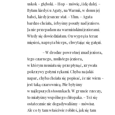
uskok – głęboki. – Hop – mówię, i idę dalej. –
Byłam kiedyś u Agaty, na Warmii, w domu jej
babci, kiedy jeszcze stał. – Yhm. – Agata
bardzo chciała, żebyśmy poszły nad jezioro.
Ja nie przepadam za warmińskimi jeziorami.
Wtedy się dowiedziałam. On wypręża teraz
mięsień, napręża biceps, chwytając się gałęzi.
– W drodze powrotnej znad jeziora,
tego czarnego, mulistego jeziora,
w którym musiała się przepłynąć, zrywała
pokrzywy gołymi rękami. Chyba na jakiś
napar, chyba chciała się popisać, że nie wiem –
jest taką czarownicą. Nie byłyśmy
w najlepszych stosunkach. W gruncie rzeczy,
to miałyśmy wspólnego chłopaka. – Też się
ostatecznie nie dogadywaliśmy – mówisz.
Ale co ty tam właściwie robiłeś, jak się tam