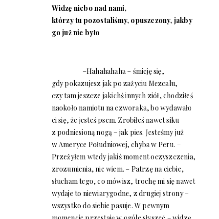
Widzę niebo nad nami,
którzy tu pozostaliśmy, opuszczony, jakby
go już nie było
–Hahahahaha – śmieję się,
gdy pokazujesz jak po zażyciu Mezcalu,
czy tam jeszcze jakichś innych ziół, chodziłeś
naokoło namiotu na czworaka, bo wydawało
ci się, że jesteś psem. Zrobiłeś nawet siku
z podniesioną nogą – jak pies. Jesteśmy już
w Ameryce Południowej, chyba w Peru. –
Przeżyłem wtedy jakiś moment oczyszczenia,
zrozumienia, nie wiem. – Patrzę na ciebie,
słucham tego, co mówisz, trochę mi się nawet
wydaje to niewiarygodne, z drugiej strony –
wszystko do siebie pasuje. W pewnym
momencie przestaję w ogóle słyszeć – widzę