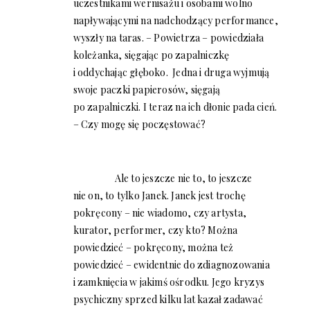
uczestnikami wernisażu i osobami wolno
napływającymi na nadchodzący performance,
wyszły na taras. – Powietrza – powiedziała
koleżanka, sięgając po zapalniczkę
i oddychając głęboko. Jedna i druga wyjmują
swoje paczki papierosów, sięgają
po zapalniczki. I teraz na ich dłonie pada cień.
– Czy mogę się poczęstować?
Ale to jeszcze nie to, to jeszcze
nie on, to tylko Janek. Janek jest trochę
pokręcony – nie wiadomo, czy artysta,
kurator, performer, czy kto? Można
powiedzieć – pokręcony, można też
powiedzieć – ewidentnie do zdiagnozowania
i zamknięcia w jakimś ośrodku. Jego kryzys
psychiczny sprzed kilku lat kazał zadawać