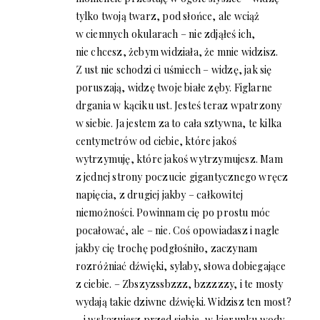
tylko twoją twarz, pod słońce, ale wciąż
w ciemnych okularach – nie zdjąłeś ich,
nie chcesz, żebym widziała, że mnie widzisz.
Z ust nie schodzi ci uśmiech – widzę, jak się
poruszają, widzę twoje białe zęby. Figlarne
drgania w kąciku ust. Jesteś teraz wpatrzony
w siebie. Ja jestem za to cała sztywna, te kilka
centymetrów od ciebie, które jakoś
wytrzymuję, które jakoś wytrzymujesz. Mam
z jednej strony poczucie gigantycznego wręcz
napięcia, z drugiej jakby – całkowitej
niemożności. Powinnam cię po prostu móc
pocałować, ale – nie. Coś opowiadasz i nagle
jakby cię trochę podgłośniło, zaczynam
rozróżniać dźwięki, sylaby, słowa dobiegające
z ciebie. – Zbszyzssbzzz, bzzzzzy, i te mosty
wydają takie dziwne dźwięki. Widzisz ten most?
– i wskazujesz przed siebie, w kierunku wody.