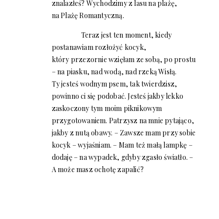
znalazłeś? Wychodzimy z lasu na plażę,
na Plażę Romantyczną.
Teraz jest ten moment, kiedy
postanawiam rozłożyć kocyk,
który przezornie wzięłam ze sobą, po prostu
– na piasku, nad wodą, nad rzeką Wisłą.
Ty jesteś wodnym psem, tak twierdzisz,
powinno ci się podobać. Jesteś jakby lekko
zaskoczony tym moim piknikowym
przygotowaniem. Patrzysz na mnie pytająco,
jakby z nutą obawy. – Zawsze mam przy sobie
kocyk – wyjaśniam. – Mam też małą lampkę –
dodaję – na wypadek, gdyby zgasło światło. –
A może masz ochotę zapalić?