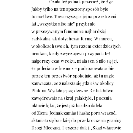
Czuła też jednak przecież, że żyje.
Jakby tylko na ten spaczony sposób było
to możliwe. Towarzyszące jej na przestrzeni
lat „wszystko albo nic” przybrało
w przeżywanym fenomenie najbardziej
radykalną jak dotychczas formę. W marcu,
w okolicach swoich, tym razem czterdziestych
urodzin, kiedy zwyczajowo przypada też
najgorszy czas w roku, miała sen. Śniło się jej,
że poleciała w kosmos – podróżowała sobie
przez ten przestwór spokojnie, aż tu nagle
zauważała, że znalazła się gdzieś w okolicy
Plutona. Wydało jej się dziwne, że tak łatwo
zawędrowała na skraj galaktyki, i poczuła
ukłucie lęku, że jest już bardzo daleko
od Ziemi. Jednak zamiast hasła: pora wracać,
skłaniała się bardziej do przekroczenia granicy
Drogi Mlecznej. I jeszcze dalej. „Skąd właściwie