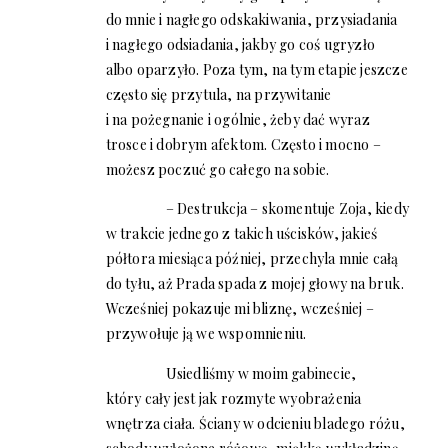
do mnie i nagłego odskakiwania, przysiadania
i nagłego odsiadania, jakby go coś ugryzło
albo oparzyło. Poza tym, na tym etapie jeszcze
często się przytula, na przywitanie
i na pożegnanie i ogólnie, żeby dać wyraz
trosce i dobrym afektom. Często i mocno –
możesz poczuć go całego na sobie.
– Destrukcja – skomentuje Zoja, kiedy
w trakcie jednego z takich uścisków, jakieś
półtora miesiąca później, przechyla mnie całą
do tyłu, aż Prada spada z mojej głowy na bruk.
Wcześniej pokazuje mi bliznę, wcześniej –
przywołuje ją we wspomnieniu.
Usiedliśmy w moim gabinecie,
który cały jest jak rozmyte wyobrażenia
wnętrza ciała. Ściany w odcieniu bladego różu,