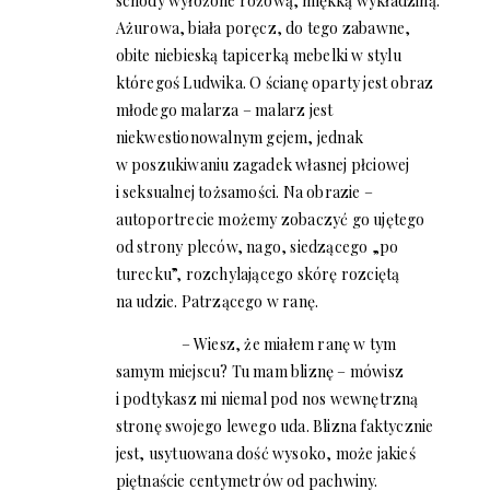
schody wyłożone różową, miękką wykładziną.
Ażurowa, biała poręcz, do tego zabawne,
obite niebieską tapicerką mebelki w stylu
któregoś Ludwika. O ścianę oparty jest obraz
młodego malarza – malarz jest
niekwestionowalnym gejem, jednak
w poszukiwaniu zagadek własnej płciowej
i seksualnej tożsamości. Na obrazie –
autoportrecie możemy zobaczyć go ujętego
od strony pleców, nago, siedzącego „po
turecku”, rozchylającego skórę rozciętą
na udzie. Patrzącego w ranę.
– Wiesz, że miałem ranę w tym
samym miejscu? Tu mam bliznę – mówisz
i podtykasz mi niemal pod nos wewnętrzną
stronę swojego lewego uda. Blizna faktycznie
jest, usytuowana dość wysoko, może jakieś
piętnaście centymetrów od pachwiny.