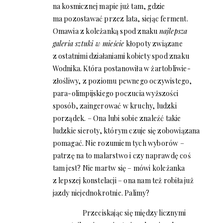
na kosmicznej mapie już tam, gdzie
ma pozostawać przez lata, siejąc ferment.
Omawia z koleżanką spod znaku
najlepsza
galeria sztuki w mieście
kłopoty związane
z ostatnimi działaniami kobiety spod znaku
Wodnika. Która postanowiła w żartobliwie-
złośliwy, z poziomu pewnego oczywistego,
para-olimpijskiego poczucia wyższości
sposób, zaingerować w kruchy, ludzki
porządek. – Ona lubi sobie znaleźć takie
ludzkie sieroty, którym czuje się zobowiązana
pomagać. Nie rozumiem tych wyborów –
patrzę na to malarstwo i czy naprawdę coś
tam jest? Nie martw się – mówi koleżanka
z lepszej konstelacji – ona nam też robiła już
jazdy niejednokrotnie. Palimy?
Przeciskając się między licznymi