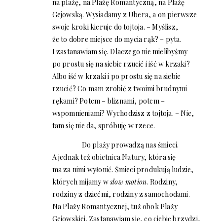
na plażę, na Plażę Romantyczną, na Plażę
Gejowską. Wysiadamy z Ubera, a on pierwsze
swoje kroki kieruje do tojtoja. – Myślisz,
że to dobre miejsce do mycia rąk? – pyta.
I zastanawiam się. Dlaczego nie mielibyśmy
po prostu się na siebie rzucić i iść w krzaki?
Albo iść w krzaki i po prostu się na siebie
rzucić? Co mam zrobić z twoimi brudnymi
rękami? Potem – bliznami, potem –
wspomnieniami? Wychodzisz z tojtoja. – Nie,
tam się nie da, spróbuję w rzece.
Do plaży prowadzą nas śmieci.
A jednak też obietnica Natury, która się
ma za nimi wyłonić. Śmieci produkują ludzie,
których mijamy w
slow motion
. Rodziny,
rodziny z dziećmi, rodziny z samochodami.
Na Plaży Romantycznej, tuż obok Plaży
Gejowskiej. Zastanawiam się, co ciebie brzydzi,