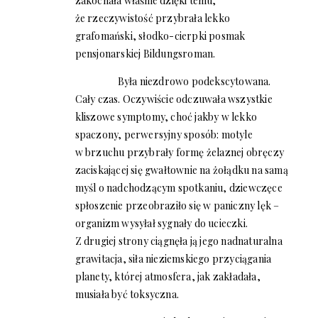
zakochała właśnie dzięki temu,
że rzeczywistość przybrała lekko
grafomański, słodko-cierpki posmak
pensjonarskiej Bildungsroman.
Była niezdrowo podekscytowana.
Cały czas. Oczywiście odczuwała wszystkie
kliszowe symptomy, choć jakby w lekko
spaczony, perwersyjny sposób: motyle
w brzuchu przybrały formę żelaznej obręczy
zaciskającej się gwałtownie na żołądku na samą
myśl o nadchodzącym spotkaniu, dziewczęce
spłoszenie przeobraziło się w paniczny lęk –
organizm wysyłał sygnały do ucieczki.
Z drugiej strony ciągnęła ją jego nadnaturalna
grawitacja, siła nieziemskiego przyciągania
planety, której atmosfera, jak zakładała,
musiała być toksyczna.