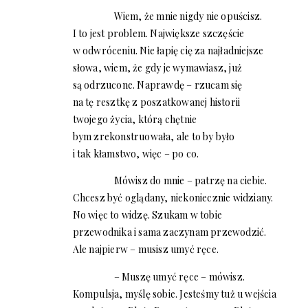
Wiem, że mnie nigdy nie opuścisz.
I to jest problem. Największe szczęście
w odwróceniu. Nie łapię cię za najładniejsze
słowa, wiem, że gdy je wymawiasz, już
są odrzucone. Naprawdę – rzucam się
na tę resztkę z poszatkowanej historii
twojego życia, którą chętnie
bym zrekonstruowała, ale to by było
i tak kłamstwo, więc – po co.
Mówisz do mnie – patrzę na ciebie.
Chcesz być oglądany, niekoniecznie widziany.
No więc to widzę. Szukam w tobie
przewodnika i sama zaczynam przewodzić.
Ale najpierw – musisz umyć ręce.
– Muszę umyć ręce – mówisz.
Kompulsja, myślę sobie. Jesteśmy tuż u wejścia