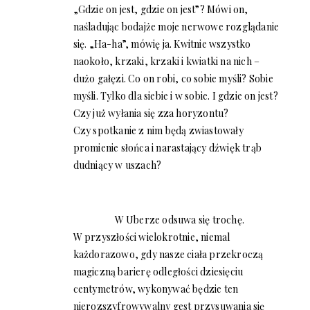
„Gdzie on jest, gdzie on jest”? Mówi on,
naśladując bodajże moje nerwowe rozglądanie
się. „Ha-ha”, mówię ja. Kwitnie wszystko
naokoło, krzaki, krzaki i kwiatki na nich –
dużo gałęzi. Co on robi, co sobie myśli? Sobie
myśli. Tylko dla siebie i w sobie. I gdzie on jest?
Czy już wyłania się zza horyzontu?
Czy spotkanie z nim będą zwiastowały
promienie słońca i narastający dźwięk trąb
dudniący w uszach?
W Uberze odsuwa się trochę.
W przyszłości wielokrotnie, niemal
każdorazowo, gdy nasze ciała przekroczą
magiczną barierę odległości dziesięciu
centymetrów, wykonywać będzie ten
nierozszyfrowywalny gest przysuwania się