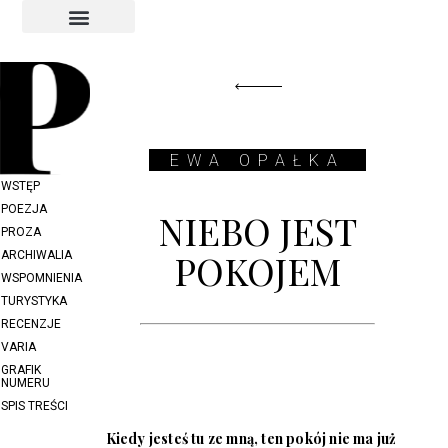
INDEKS AUTORÓW
INDEKS GRAFIKÓW
EWA OPAŁKA
WSTĘP
POEZJA
NIEBO JEST
PROZA
POKOJEM
ARCHIWALIA
WSPOMNIENIA
TURYSTYKA
RECENZJE
VARIA
GRAFIK
NUMERU
SPIS TREŚCI
Kiedy jesteś tu ze mną, ten pokój nie ma już