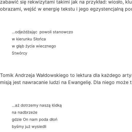
zabawić się rekwizytami takimi jak na przykład: wiosło, k
obrazami, wejść w energię tekstu i jego egzystencjalną po
…odjeżdżając powoli stanowczo
w kierunku Słońca
w głąb życia wiecznego
Stwórcy
Tomik Andrzeja Wałdowskiego to lektura dla każdego artyst
misją jest nawracanie ludzi na Ewangelię. Dla niego może
…aż dotrzemy naszą łódką
na nadbrzeże
gdzie On nam poda dłoń
byśmy już wysiedli