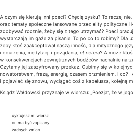
A czym się kierują inni poeci? Chęcią zysku? To raczej ni
oraz tematy społeczne lansowane przez elity polityczne i 
zdobywać rocznie, żeby się z tego utrzymać? Poeci pracują
wystarczają im gaże za pisanie. To po co to robimy? Dla 
żeby ktoś zaakceptował naszą inność, dla mitycznego jęz
i odurzenia, medytacji i pożądania,
et cetera
? A może ktoś 
w konsekwencjach zewnętrznych bodźców nachalnie narzuca
Czytamy jej zaszyfrowany przekaz. Gubimy się w kolejnyc
nowatorstwem, frazą, energią, czasem brzmieniem. I co? I 
i pojawiać się znowu, wyciągać coś z kapelusza, kolejną 
Ksiądz Wałdowski przyznaje w wierszu: „Poezja”, że w jego
dyktujesz mi wiersz
on ma być zapisany
żadnych zmian