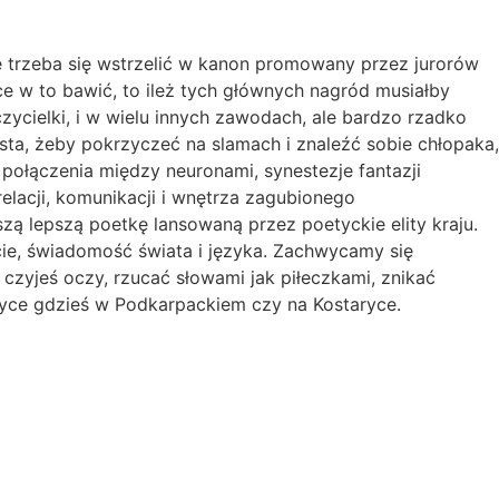
odę trzeba się wstrzelić w kanon promowany przez jurorów
hce w to bawić, to ileż tych głównych nagród musiałby
czycielki, i w wielu innych zawodach, ale bardzo rzadko
sta, żeby pokrzyczeć na slamach i znaleźć sobie chłopaka,
ołączenia między neuronami, synestezje fantazji
elacji, komunikacji i wnętrza zagubionego
 lepszą poetkę lansowaną przez poetyckie elity kraju.
ie, świadomość świata i języka. Zachwycamy się
czyjeś oczy, rzucać słowami jak piłeczkami, znikać
styce gdzieś w Podkarpackiem czy na Kostaryce.