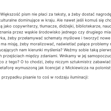
e. Większość pism nie płaci za teksty, a żeby dostać nagr
kulturalne dominujące w kraju. Ale nawet jeśli komuś się c
 jako copywriterzy, tłumacze, didżejki, bibliotekarze, nau
uznania przez wąskie środowisko jednego czy drugiego mia
yka, żeby przełamywać schematy myślowe i tworzyć nowe p
ma misję, żeby moralizować, naświetlać palące problemy r
jących nam kierunki myślenia? Weźmy sobie taką pierwszą
h przejściach między zdaniami. Wnikamy w jej samopoczuc
co z tego? O to chodzi, żeby niczym sztukmistrz zabawiać 
metaforę wymuszoną jak licencjat z Mickiewicza na poloni
 przypadku pisanie to coś w rodzaju iluminacji: