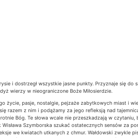
ysie i dostrzegł wszystkie jasne punkty. Przyznaje się do 
yż wierzy w nieograniczone Boże Miłosierdzie.
 życie, pasje, nostalgie, pejzaże zabytkowych miast i wiej
 razem z nim i podążamy za jego refleksją nad tajemnicami 
krotnie Bóg. Te słowa wcale nie przeszkadzają w czytaniu, 
ię jak Wisława Szymborska szukać ostatecznych sensów za
ksje we kwiatach utkanych z chmur. Wałdowski zwykle pisze