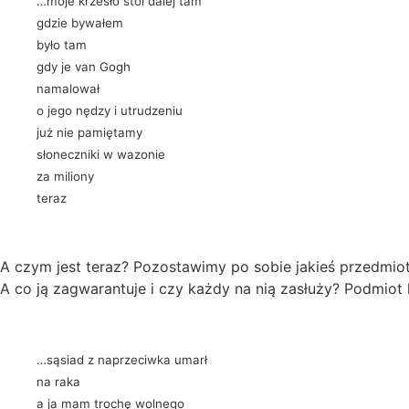
…moje krzesło stoi dalej tam
gdzie bywałem
było tam
gdy je van Gogh
namalował
o jego nędzy i utrudzeniu
już nie pamiętamy
słoneczniki w wazonie
za miliony
teraz
A czym jest teraz? Pozostawimy po sobie jakieś przedmiot
A co ją zagwarantuje i czy każdy na nią zasłuży? Podmiot 
…sąsiad z naprzeciwka umarł
na raka
a ja mam trochę wolnego