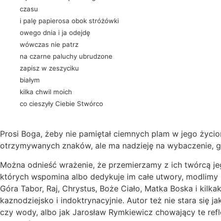
czasu
i palę papierosa obok stróżówki
owego dnia i ja odejdę
wówczas nie patrz
na czarne paluchy ubrudzone
zapisz w zeszyciku
białym
kilka chwil moich
co cieszyły Ciebie Stwórco
Prosi Boga, żeby nie pamiętał ciemnych plam w jego życior
otrzymywanych znaków, ale ma nadzieję na wybaczenie, gd
Można odnieść wrażenie, że przemierzamy z ich twórcą jego
których wspomina albo dedykuje im całe utwory, modlimy się
Góra Tabor, Raj, Chrystus, Boże Ciało, Matka Boska i kilka
kaznodziejsko i indoktrynacyjnie. Autor też nie stara s
czy wody, albo jak Jarosław Rymkiewicz chowający te refle