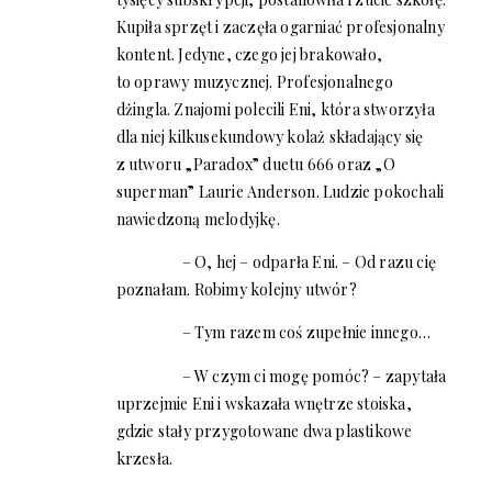
Kupiła sprzęt i zaczęła ogarniać profesjonalny
kontent. Jedyne, czego jej brakowało,
to oprawy muzycznej. Profesjonalnego
dżingla. Znajomi polecili Eni, która stworzyła
dla niej kilkusekundowy kolaż składający się
z utworu „Paradox” duetu 666 oraz „O
superman” Laurie Anderson. Ludzie pokochali
nawiedzoną melodyjkę.
– O, hej – odparła Eni. – Od razu cię
poznałam. Robimy kolejny utwór?
– Tym razem coś zupełnie innego…
– W czym ci mogę pomóc? – zapytała
uprzejmie Eni i wskazała wnętrze stoiska,
gdzie stały przygotowane dwa plastikowe
krzesła.