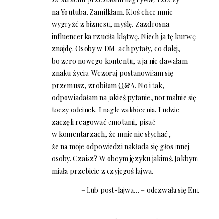
na Youtuba. Zamilkłam. Ktoś chce mnie
wygryźć z biznesu, myślę. Zazdrosna
influencerka rzuciła klątwę. Niech ja tę kurwę
znajdę. Osoby w DM-ach pytały, co dalej,
bo zero nowego kontentu, a ja nie dawałam
znaku życia. Wczoraj postanowiłam się
przemusz, zrobiłam Q&A. No i tak,
odpowiadałam na jakieś pytanie, normalnie się
toczy odcinek. I nagle zakłócenia. Ludzie
zaczęli reagować emotami, pisać
w komentarzach, że mnie nie słychać,
że na moje odpowiedzi nakłada się głos innej
osoby. Czaisz? W obcym języku jakimś. Jakbym
miała przebicie z czyjegoś lajwa.
– Lub post-lajwa… – odezwała się Eni.