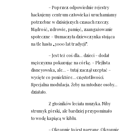
– Poprzez odpowiednie rejestry
hackujemy centrum człowieka i uruchamiamy
potrzebne w dzisiejszych czasach rzeczy.
Mądrość, zdrowie, pamięć, zaangażowanie
społeczne – tłumaczyła dziewczynka stojąca
na tle hasła „3000 lat tradycji”.
– Jest też coś dla… dzieci – dodał
mężczyzna pokazując na córkę. – Plejlista
disneyowska, ale… – tutaj zaczął szeptać –
wycięte co poniektóre… częstotliwości.
Specjalna modulacja. Żeby na młodsze osoby…
działało.
Z głośników leciała muzyka. Niby
strumyk górski, ale bardziej przypominało
to wodę kapiącą w kiblu.
– Okropnie to jest nagrane. Okropnie