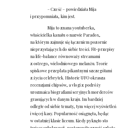
– Cześć – powiedziała Mija
i przypomniała, kim jest.
Mija to znana youtuberka,
właścicielka kanału o nazwie Paradox,
na którym zajmuje się łączeniem pozornie
nieprzystających do siebie treści. Fit-przepisy
na life-balance równoważy streamami
z ostrego, wielodniowego melanżu. Teorie
spiskowe przeplata pikantnymi szczegółami
z życia celebrytek. Historie UFO okrasza
recenzjami chipsów, a vlogi z podróży
urozmaica biografiami seryjnych morderców
grasujących w danym kraju. Im bardziej
odległe od siebie tematy, tym więcej wyświetleń
i więcej kasy. Popularność osiągnęła, będąc
w ostatniej klasie liceum. Kiedy pyknęło sto
tysięcy subskrypcji, postanowiła rzucić szkołę.