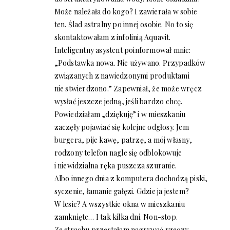
Może należała do kogo? I zawierała w sobie
ten. Ślad astralny po innej osobie. No to się
skontaktowałam z infolinią Aquavit.
Inteligentny asystent poinformował mnie:
„Podstawka nowa. Nie używano. Przypadków
związanych z nawiedzonymi produktami
nie stwierdzono.” Zapewniał, że może wręcz
wysłać jeszcze jedną, jeśli bardzo chcę.
Powiedziałam „dziękuję” i w mieszkaniu
zaczęły pojawiać się kolejne odgłosy. Jem
burgera, pije kawę, patrzę, a mój własny,
rodzony telefon nagle się odblokowuje
i niewidzialna ręka puszcza szuranie.
Albo innego dnia z komputera dochodzą piski,
syczenie, łamanie gałęzi. Gdzie ja jestem?
W lesie? A wszystkie okna w mieszkaniu
zamknięte… I tak kilka dni. Non-stop.
Ze strachu przestałam nagrywać rzeczy