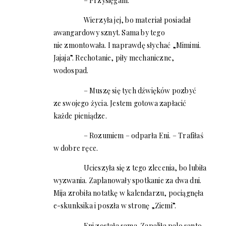
– Przysięgam.
Wierzyła jej, bo materiał posiadał
awangardowy sznyt. Sama by tego
nie zmontowała. I naprawdę słychać „Mimimi.
Jajaja”. Rechotanie, piły mechaniczne,
wodospad.
– Muszę się tych dźwięków pozbyć
ze swojego życia. Jestem gotowa zapłacić
każde pieniądze.
– Rozumiem – odparła Eni. – Trafiłaś
w dobre ręce.
Ucieszyła się z tego zlecenia, bo lubiła
wyzwania. Zaplanowały spotkanie za dwa dni.
Mija zrobiła notatkę w kalendarzu, pociągnęła
e-skunksika i poszła w stronę „Ziemi”.
Eni została sama. Zapaliła palo santo.