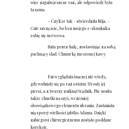
więc zagaiła jeszcze raz, ale odpowiedź była
ta sama.
– Czyli że tak – stwierdziła Mija. –
Całe szczęście, bo bez mojego e-skunksika
robię się nerwowa.
Szła przez halę, zostawiając za sobą
pachnący ślad. Chmurkę mrożonej kawy.
Eni wyglądała inaczej niż wtedy,
gdy widziały się po raz ostatni. Urosły jej
piersi, a z twarzy zniknął trądzik. Nie nosiła
także chustki na szyi, wcześniej
obowiązkowego elementu ubrania. Zasłaniała
nią sporej wielkości jabłko Adama. Dzięki
zabiegowi chirurgicznemu zostało poddane
korekcie.