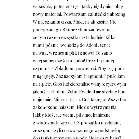
wcześnie, pełna energii. Jakby nigdy nic robię
nowy materiał. Powtarzam caluteńki unboxing.
W mieszkaniu cisza. Makiem jak zasiał. Nic
podejrzanego. Skończyłam zadowolona,
że tym razem wszystko jest idealnie. Kilka
minut później wchodzę do Adobi, serce
mi wali, wrzucam plik i znowu! To samo
w tej samej części odcinka! Przy tej samej
czynności! Zbladłam, powiem ci. Nogi się pode
mną ugięły. Zaznaczyłam fragment. I puściłam
na ripicie. Glos ludzki zmiksowany z cyfrowym
jakimś rechotem. Żaba. Ewidentnie słychać tam
moje imię. Mimimi. Jajaja. Coś takiego. Wszystko
zakończone hałasem. Nie do wytrzymania.
Jakby ktoś, nie wiem, piły mechaniczne
z wodospadu zrzucił. Z początku myślałam,
że szum, czyli coś związanego z podstawką
do strukturyzowania wody. Może oszukana?