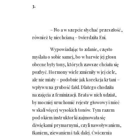
3.
– No a w szepcie słychać przeszłość,
również tę niechcianą – twierdziła Eni.
Wypowiadając to zdanie, często
myślała o sobie samej, bo w barwie jej głosu
obecne były tony, których zawsze chciała się
pozbyć. Hormony wiele zmieniły w jej ciele,
ale nie miały – podobnie jak korekcja krtani –
wpływu na grubość fałd. Dlatego chodziła
na zajęcia z feminizacji. Brała w nich udział,
by mocniej uruchomić rejestr głowowy i mieć
w skali więcej wysokich tonów. Tym razem
pod okiem instruktorki zajmowała się
dźwiękami prymarnymi, czyli nawoływaniem,
łkaniem, ziewaniem i tak dalej. Ćwiczenia