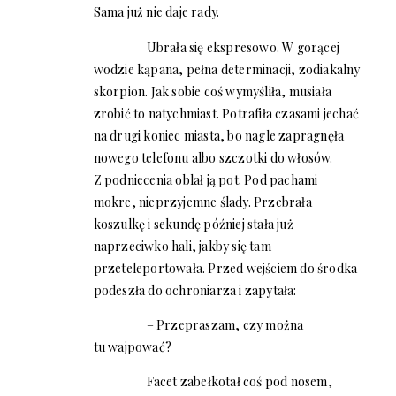
Sama już nie daje rady.
Ubrała się ekspresowo. W gorącej
wodzie kąpana, pełna determinacji, zodiakalny
skorpion. Jak sobie coś wymyśliła, musiała
zrobić to natychmiast. Potrafiła czasami jechać
na drugi koniec miasta, bo nagle zapragnęła
nowego telefonu albo szczotki do włosów.
Z podniecenia oblał ją pot. Pod pachami
mokre, nieprzyjemne ślady. Przebrała
koszulkę i sekundę później stała już
naprzeciwko hali, jakby się tam
przeteleportowała. Przed wejściem do środka
podeszła do ochroniarza i zapytała:
– Przepraszam, czy można
tu wajpować?
Facet zabełkotał coś pod nosem,