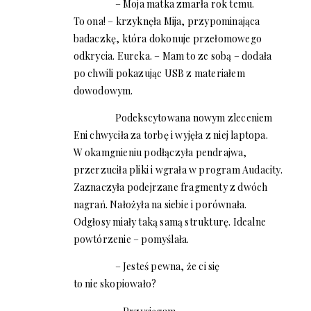
– Moja matka zmarła rok temu.
To ona! – krzyknęła Mija, przypominająca
badaczkę, która dokonuje przełomowego
odkrycia. Eureka. – Mam to ze sobą – dodała
po chwili pokazując USB z materiałem
dowodowym.
Podekscytowana nowym zleceniem
Eni chwyciła za torbę i wyjęła z niej laptopa.
W okamgnieniu podłączyła pendrajwa,
przerzuciła pliki i wgrała w program Audacity.
Zaznaczyła podejrzane fragmenty z dwóch
nagrań. Nałożyła na siebie i porównała.
Odgłosy miały taką samą strukturę. Idealne
powtórzenie – pomyślała.
– Jesteś pewna, że ci się
to nie skopiowało?