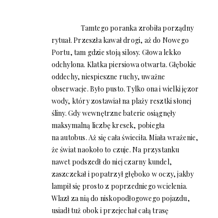
Tamtego poranka zrobiła porządny
rytuał. Przeszła kawał drogi, aż do Nowego
Portu, tam gdzie stoją silosy. Głowa lekko
odchylona. Klatka piersiowa otwarta. Głębokie
oddechy, niespieszne ruchy, uważne
obserwacje. Było pusto. Tylko ona i wielki jęzor
wody, który zostawiał na plaży resztki słonej
śliny. Gdy wewnętrzne baterie osiągnęły
maksymalną liczbę kresek, pobiegła
na autobus. Aż się cała świeciła. Miała wrażenie,
że świat naokoło to czuje. Na przystanku
nawet podszedł do niej czarny kundel,
zaszczekał i popatrzył głęboko w oczy, jakby
lampił się prosto z poprzedniego wcielenia.
Wlazł za nią do niskopodłogowego pojazdu,
usiadł tuż obok i przejechał całą trasę