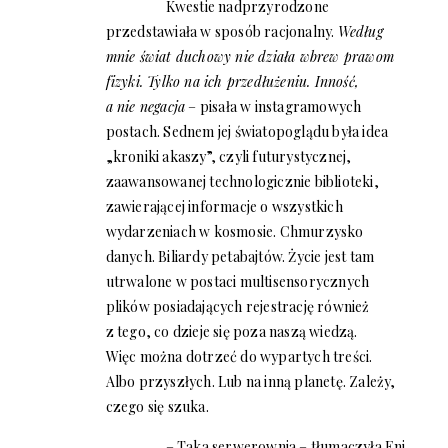
Kwestie nadprzyrodzone
przedstawiała w sposób racjonalny.
Według
mnie świat duchowy nie działa wbrew prawom
fizyki. Tylko na ich przedłużeniu. Inność,
a nie negacja
– pisała w instagramowych
postach. Sednem jej światopoglądu była idea
„kroniki akaszy”, czyli futurystycznej,
zaawansowanej technologicznie biblioteki,
zawierającej informacje o wszystkich
wydarzeniach w kosmosie. Chmurzysko
danych. Biliardy petabajtów. Życie jest tam
utrwalone w postaci multisensorycznych
plików posiadających rejestrację również
z tego, co dzieje się poza naszą wiedzą.
Więc można dotrzeć do wypartych treści.
Albo przyszłych. Lub na inną planetę. Zależy,
czego się szuka.
– Taka serwerownia – tłumaczyła Eni.