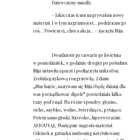
Dziewczyny usiadły.
– Jakiś czas temu nagrywałam nowy
materiał. I w tym nagraniu jest… podejrzanego
coś… Powiem ci, chora akcja… – zaczęła Mija.
Dwudziestego czwartego kwietnia
w poniedziałek, o godzinie drugiej po południu
Mija ustawiła aparat i podłączyła mikrofon.
Zrobiła językową rozgrzewkę. Zdanie
„Słuchajcie, nazywam się Mija i będę dzisiaj dla
was porządkować dipole” powiedziała kilka
razy pod rząd. Na różne sposoby: głośno,
cicho, szybko, wolno, twierdząco, pytająco.
Potem samogłoski. Szeroko, hiperwyraźnie.
AEIOUYĄĘ. Następnie nagrała materiał.
Odcinek z gatunku umboxing zatytułowany