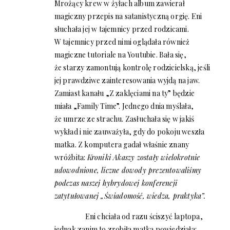
Mrożący krew w żyłach album zawierał
magiczny przepis na satanistyczną orgię. Eni
słuchała jej w tajemnicy przed rodzicami.
W tajemnicy przed nimi oglądała również
magiczne tutoriale na Youtubie. Bała się,
że starzy zamontują kontrolę rodzicielską, jeśli
jej prawdziwe zainteresowania wyjdą na jaw.
Zamiast kanału „Z zaklęciami na ty” będzie
miała „Family Time”. Jednego dnia myślała,
że umrze ze strachu. Zasłuchała się w jakiś
wykład i nie zauważyła, gdy do pokoju weszła
matka. Z komputera gadał właśnie znany
wróżbita:
Kroniki Akaszy zostały wielokrotnie
udowodnione, liczne dowody prezentowaliśmy
podczas naszej hybrydowej konferencji
zatytułowanej „Świadomość, wiedza, praktyka”.
Eni chciała od razu ściszyć laptopa,
jednak zanim to zrobiła matka powiedziała: