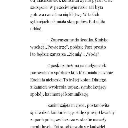
od jakichkolwiek komentarzy lub pytań. Całe
szczęście. W przeciwnym razie Eni była
gotowa rzucić na nią klątwę. W takich
sytuacjach nie miała skrupułów. Potrafiła
oddać.
– Zapraszamy do środka. Stoisko
w sekcji „Powietrze”, pójdzie Pani prosto
i to będzie zaraz za „Ziemią” i „Wodą”.
Opaska założona na nadgarstek
pasowała do spódniczki, którą miała na sobie.
Kochała niebieski. To był jej kolor. Dlatego
z kamieni wybierała topaz, symbolizujący
spokój, harmonię i komunikację.
Zanim zajęła miejsce, postanowiła
sprawdzić konkurencję. Halę spowijał kwaśny
zapach potu, zwłaszcza w strefie masaży
mentalnych. Eni spodziewała się kadzideł