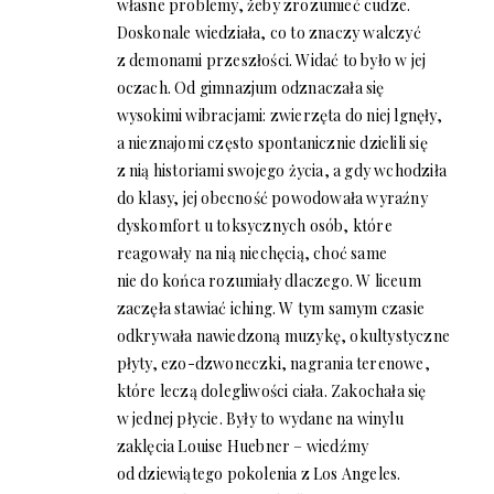
własne problemy, żeby zrozumieć cudze.
Doskonale wiedziała, co to znaczy walczyć
z demonami przeszłości. Widać to było w jej
oczach. Od gimnazjum odznaczała się
wysokimi wibracjami: zwierzęta do niej lgnęły,
a nieznajomi często spontanicznie dzielili się
z nią historiami swojego życia, a gdy wchodziła
do klasy, jej obecność powodowała wyraźny
dyskomfort u toksycznych osób, które
reagowały na nią niechęcią, choć same
nie do końca rozumiały dlaczego. W liceum
zaczęła stawiać iching. W tym samym czasie
odkrywała nawiedzoną muzykę, okultystyczne
płyty, ezo-dzwoneczki, nagrania terenowe,
które leczą dolegliwości ciała. Zakochała się
w jednej płycie. Były to wydane na winylu
zaklęcia Louise Huebner – wiedźmy
od dziewiątego pokolenia z Los Angeles.