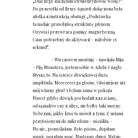
„Dlaczego zaczęłam strukturyzować wodę?”.
Do przesyłki od firmy Aquavit dołączona była
ulotka z instrukcją obsługi: „Podstawka
ta nadaje prawdziwą strukturę płynom.
Ożywia i przywraca pamięć magnetyczną.
Czas potrzebny do aktywacji – zaledwie 15
sekund”.
– Wieczorem montuję – nawijała Mija.
– Piję Monstera, jestem sobie w Adobi. I nagle.
Słyszę to. Na ścieżce dźwiękowej duża
amplituda. Meeeeeeeega głośne. Głośniejsze niż
mój własny głos! A byłam sama w pokoju.
Nawet gdyby dźwięk pochodził zza ściany,
od sąsiadów czy z ulicy, nie byłby taki mocny.
To brzmi, jakby ktoś to mówił z tymi. Z ustami
przyłożonymi do mikrofonu – uściśliła. –
No nic, pomyślałam. Było późno, dopiłam
napój, poszłam spać. Następny dzień. Wstaję