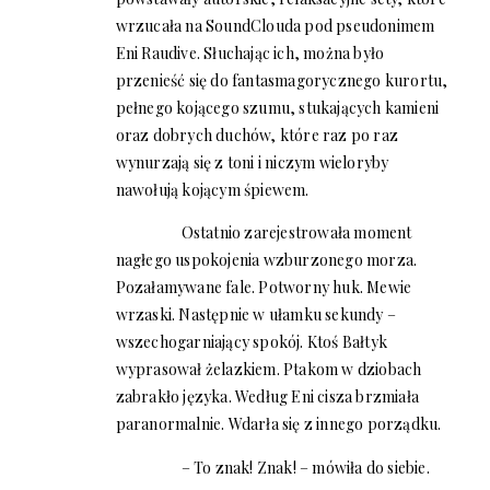
wrzucała na SoundClouda pod pseudonimem
Eni Raudive. Słuchając ich, można było
przenieść się do fantasmagorycznego kurortu,
pełnego kojącego szumu, stukających kamieni
oraz dobrych duchów, które raz po raz
wynurzają się z toni i niczym wieloryby
nawołują kojącym śpiewem.
Ostatnio zarejestrowała moment
nagłego uspokojenia wzburzonego morza.
Pozałamywane fale. Potworny huk. Mewie
wrzaski. Następnie w ułamku sekundy –
wszechogarniający spokój. Ktoś Bałtyk
wyprasował żelazkiem. Ptakom w dziobach
zabrakło języka. Według Eni cisza brzmiała
paranormalnie. Wdarła się z innego porządku.
– To znak! Znak! – mówiła do siebie.