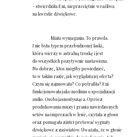
– stwierdziła Eni, nieprzeciętnie wrażliwa
na kwestie dźwiękowe.
Miała wymagania. To prawda.
I nie była typem przebudzonej laski,
która wierzy w astralną troskę i jest
do wszystkich pozytywnie nastawiona.
No dobrze, ktoś mógłby powiedzieć,
to w takim razie, jak wyglądała jej oferta?
Czym się zajmowała? Co potrafiła? Eni
funkcjonowała jako medium o specjalizacji
audio. Osoba jasnosłysząca. Oprócz
produkowania muzy i grania nawiedzonych
setów na imprezach w lesie, czytała z głosu
oraz pomagała zinterpretować sygnały
dźwiękowe z zaświatów. Uważała, że w głosie