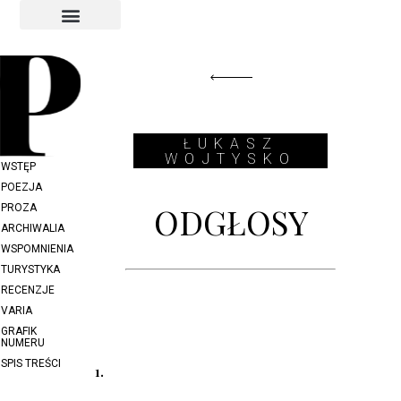
INDEKS AUTORÓW
INDEKS GRAFIKÓW
ŁUKASZ
WOJTYSKO
WSTĘP
POEZJA
ODGŁOSY
PROZA
ARCHIWALIA
WSPOMNIENIA
TURYSTYKA
RECENZJE
VARIA
GRAFIK
NUMERU
SPIS TREŚCI
1.