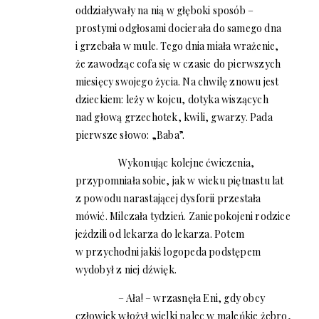
oddziaływały na nią w głęboki sposób –
prostymi odgłosami docierała do samego dna
i grzebała w mule. Tego dnia miała wrażenie,
że zawodząc cofa się w czasie do pierwszych
miesięcy swojego życia. Na chwilę znowu jest
dzieckiem: leży w kojcu, dotyka wiszących
nad głową grzechotek, kwili, gwarzy. Pada
pierwsze słowo: „Baba”.
Wykonując kolejne ćwiczenia,
przypomniała sobie, jak w wieku piętnastu lat
z powodu narastającej dysforii przestała
mówić. Milczała tydzień. Zaniepokojeni rodzice
jeździli od lekarza do lekarza. Potem
w przychodni jakiś logopeda podstępem
wydobył z niej dźwięk.
– Ała! – wrzasnęła Eni, gdy obcy
człowiek włożył wielki palec w maleńkie żebro,