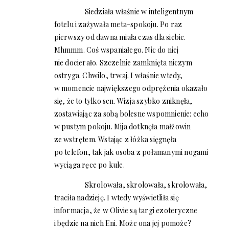
Siedziała właśnie w inteligentnym
fotelu i zażywała meta-spokoju. Po raz
pierwszy od dawna miała czas dla siebie.
Mhmmm. Coś wspaniałego. Nic do niej
nie docierało. Szczelnie zamknięta niczym
ostryga. Chwilo, trwaj. I właśnie wtedy,
w momencie największego odprężenia okazało
się, że to tylko sen. Wizja szybko zniknęła,
zostawiając za sobą bolesne wspomnienie: echo
w pustym pokoju. Mija dotknęła małżowin
ze wstrętem. Wstając z łóżka sięgnęła
po telefon, tak jak osoba z połamanymi nogami
wyciąga ręce po kule.
Skrolowała, skrolowała, skrolowała,
traciła nadzieję. I wtedy wyświetliła się
informacja, że w Olivie są targi ezoteryczne
i będzie na nich Eni. Może ona jej pomoże?