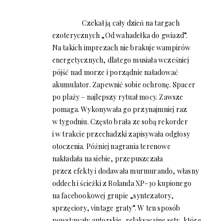
Czekał ją cały dzień na targach
ezoterycznych „Od wahadełka do gwiazd”.
Na takich imprezach nie brakuje wampirów
energetycznych, dlatego musiała wcześniej
pójść nad morze i porządnie naładować
akumulator. Zapewnić sobie ochronę. Spacer
po plaży – najlepszy rytuał mocy. Zawsze
pomaga. Wykonywała go przynajmniej raz
w tygodniu. Często brała ze sobą rekorder
i w trakcie przechadzki zapisywała odgłosy
otoczenia. Później nagrania terenowe
nakładała na siebie, przepuszczała
przez efekty i dodawała murmurando, własny
oddech i ścieżki z Rolanda XP-30 kupionego
na facebookowej grupie „syntezatory,
sprzęciory, vintage graty”. W ten sposób
powstawały autorskie, relaksacyjne sety, które