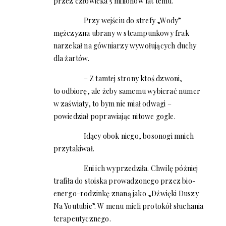
przez człowieka 5 milionów lat temu.
Przy wejściu do strefy „Wody”
mężczyzna ubrany w steampunkowy frak
narzekał na gówniarzy wywołujących duchy
dla żartów.
– Z tamtej strony ktoś dzwoni,
to odbiorę, ale żeby samemu wybierać numer
w zaświaty, to bym nie miał odwagi –
powiedział poprawiając nitowe gogle.
Idący obok niego, bosonogi mnich
przytakiwał.
Eni ich wyprzedziła. Chwilę później
trafiła do stoiska prowadzonego przez bio-
energo-rodzinkę znaną jako „Dźwięki Duszy
Na Youtubie”. W menu mieli protokół słuchania
terapeutycznego.