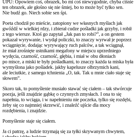
UPU: Opowiem coś, obrazek, bo mi coś niewygodnie, chyba ciśnie
ten obrazek, ale głośno się nie śmiej, bo to może być tylko sen.
Nie budź go. Niech sobie sen śpi.
Poeta chodził po mieście, zatopiony we własnych myślach jak
gwóźdź w wielkiej rdzy, i zbierał cudze pośladki jak grzyby, i robił
z tego wiersze. Ktoś go zapytał „Jak pan to robi?”, a on gestem
pokazał wyrywanie, i wydął policzki, to znaczy wyrwał je poprzez
wciągnięcie, dodając wyrywający ruch palców, a tak wciągnął,
że miał zrośnięte ustnikami megafony w miejscu uprzedniego
wydęcia, czarność, czarność, głębia, i miał w obu dłoniach
po misce, a miski te były pośladkami, to znaczy każda ta miska była
wymyślona jako pośladek. jakby kapelusze olbrzymich kani,
ale leciutkie, z samego tchnienia „O, tak. Tak u mnie ciało staje się
słowem”.
Skoro tak, to pomyślenie musiało stawać się ciałem – tak stwórcuje
poezja, jeśli znajdzie gąbkę o czynnych zmysłach. I ona to się
napełnia, to wciąga, i w napełnieniu nie poczeka, tylko się rozdębi,
żeby się co najmniej skrzewić, i znaleźć ujście dla mocy
rozdębienia, i znajdzie.
Pomyślenie staje się ciałem.
Ja ci patrzę, a ludzie trzymają się za tyłki skrywanym chwytem,
i chodzą jakby bokiem.