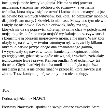
inteligencja może być tylko głupia. Nie ma w niej procesu
mądrzenia, starzenia się, zdolności do rozmowy, a jest sama
technika, która obywa się bez uczuć i kotów domniemanych, a już
na pewno bez wolnych wibrysów, bez kota. To bezduszny monolog
dla jakiejś tam masy. Człowiek to nie masa. Maszyna o tym nie wie
i nigdy się nie dowie. Bo to nie człowiek, który ma sny,
których nie da się poprawić, które są, jak same chcą w pojedynczej
mojej mojości, która to moja mojość wyskakuje do rzeczywistości
i komentuje ją obrazem mojościowo moim, a nie masy. Wąsy kota
ukryły się na chwilę w twoim samotnym rękawie, zwisły kilkoma
nitkami o barwie przypalonego dna emaliowanego garnka,
i wyrysowały się nawet w twoim kamiennym kapturze, i lekko
go wgięły tam, gdzie się w ogóle nie wginał, i w-ciach, zadziałały
jednocześnie lewe i prawe. Kamień omdlał. Nad uchem czy też
do ucha. Chyba bardziej do ucha omdlał, bo to była najbliższa
mu ciepła jama, a nie chciał runąć w przepaść, która zawsze jest
zimna. Teraz kontynuuj mój sen o tym, co nie ma dupy.
Tolo
Dobra, wjeżdżam z
NAW/2
Pierwszy Nauczyciel spotkał na swojej drodze człowieka Starej