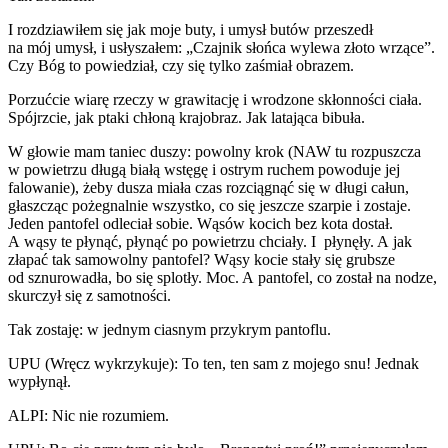
I rozdziawiłem się jak moje buty, i umysł butów przeszedł
na mój umysł, i usłyszałem: „Czajnik słońca wylewa złoto wrzące”.
Czy Bóg to powiedział, czy się tylko zaśmiał obrazem.
Porzućcie wiarę rzeczy w grawitację i wrodzone skłonności ciała.
Spójrzcie, jak ptaki chłoną krajobraz. Jak latająca bibuła.
W głowie mam taniec duszy: powolny krok (NAW tu rozpuszcza
w powietrzu długą białą wstęgę i ostrym ruchem powoduje jej
falowanie), żeby dusza miała czas rozciągnąć się w długi całun,
głaszcząc pożegnalnie wszystko, co się jeszcze szarpie i zostaje.
Jeden pantofel odleciał sobie. Wąsów kocich bez kota dostał.
A wąsy te płynąć, płynąć po powietrzu chciały. I płynęły. A jak
złapać tak samowolny pantofel? Wąsy kocie stały się grubsze
od sznurowadła, bo się splotły. Moc. A pantofel, co został na nodze,
skurczył się z samotności.
Tak zostaję: w jednym ciasnym przykrym pantoflu.
UPU (Wręcz wykrzykuje): To ten, ten sam z mojego snu! Jednak
wypłynął.
ALPI: Nic nie rozumiem.