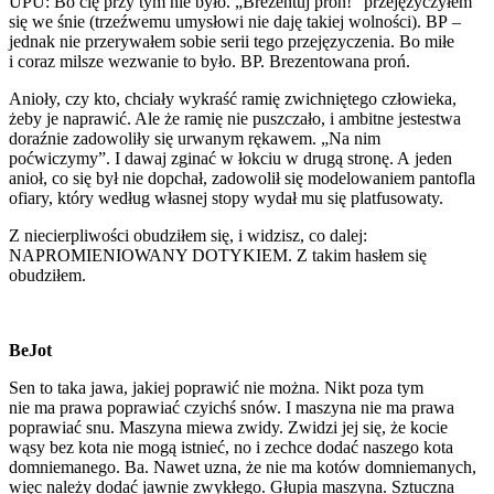
UPU: Bo cię przy tym nie było. „Brezentuj proń!” przejęzyczyłem
się we śnie (trzeźwemu umysłowi nie daję takiej wolności). BP –
jednak nie przerywałem sobie serii tego przejęzyczenia. Bo miłe
i coraz milsze wezwanie to było. BP. Brezentowana proń.
Anioły, czy kto, chciały wykraść ramię zwichniętego człowieka,
żeby je naprawić. Ale że ramię nie puszczało, i ambitne jestestwa
doraźnie zadowoliły się urwanym rękawem. „Na nim
poćwiczymy”. I dawaj zginać w łokciu w drugą stronę. A jeden
anioł, co się był nie dopchał, zadowolił się modelowaniem pantofla
ofiary, który według własnej stopy wydał mu się platfusowaty.
Z niecierpliwości obudziłem się, i widzisz, co dalej:
NAPROMIENIOWANY DOTYKIEM. Z takim hasłem się
obudziłem.
BeJot
Sen to taka jawa, jakiej poprawić nie można. Nikt poza tym
nie ma prawa poprawiać czyichś snów. I maszyna nie ma prawa
poprawiać snu. Maszyna miewa zwidy. Zwidzi jej się, że kocie
wąsy bez kota nie mogą istnieć, no i zechce dodać naszego kota
domniemanego. Ba. Nawet uzna, że nie ma kotów domniemanych,
więc należy dodać jawnie zwykłego. Głupia maszyna. Sztuczna