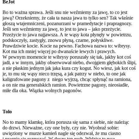
BeJot
Bo to ważna sprawa. Jeśli snu nie weźmiemy za jawę, to co jest
jawą? Orzekniemy, że cała ta nasza jawa to tylko sen? Tak właśnie
głoszą wtajemniczeni, pozanurzani w pramedytacje i prapragnozy.
Jeśli sen weźmiemy za jawę, to jest to jawa – jako przeżycie.
Przeżycie to jawa najjawsza. A te wąsy kota płynęły w powietrzu,
podskoczyły, zastygły, znowu płyną, czarne, połyskliwe.
Prawdziwie kocie. Kocie na pewno. Fachowa nazwa to: wibrysy.
Kot ma ich mniej więcej po dwanaście lewych i prawych.
W pewnym momencie te wibrysy poruszały się tak, jakby kot coś
jadł, a w innym, jakby obserwował niebo, dwojgiem głębokich ślipi,
a nie płaskim jednym jak jaka kura czy kogut. No wiesz, jak kot coś
je, to mu się wąsy nieco trzęsą, a jak patrzy w niebo, to one jak
kaligrafowane pagony z niego wyjrzą, chcąc spłynąć na ramiona,
a on nie ma generalskich ramion. Powietrzne pagony, nieosiadłe,
miłe dla oka. Wiązka wolnych pagonów.
Tolo
No to mamy klamkę, która porusza się sama z siebie, nie należąc
do drzwi. Nieważne, czy one były, czy nie. Wyobraź sobie:
uwięziony w murze kamień nagle się odezwał, że mu ciasno
i pragnie się rozruszać. W duszy ten ruch. Widzisz tę rysę