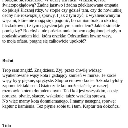
światopoglądową? Żadne jarstwo i żadna zdeklarowana empatia
do jakiejś ślicznej rdzy, w stopie czy gdzieś tam, czy do nowiutkiej
dechy nie rozwiązują sprawy. I jak z tym żyć, z wyalienowanymi
wąsami, które nie mogą się upagonić, bo ramion brak, a oko tną
hiczkokowo, i z tym egzystencjalnym kamieniem? Jakieś stoickie
pomiędzy? Bo chyba nie puścisz mnie tropem ogłupionej ciągłym
pogłaskiwaniem kici, która orzekła: Odrzuciłam łowne wąsy,
to moja ofiara, pragnę się całkowicie upokoić?
BeJot
Trop sam znajdź. Znajdziesz. Żyj, przez chwilę widząc
wyalienowane wąsy kota i gadający kamień w murze. Te kocie
wąsy były piękne, sprężyste. Stuprocentowo kocie. Szkoda byłoby
zapomnieć taki sen. Ostatecznie kot może stać się w naszej
rozmowie kotem domniemanym. Taki kot jest wszystkim, co się
porusza, płynie, skacze, wskakuje, także wszelką sprawą.
No więc mamy kota domniemanego. I mamy następną sprawę:
kaptur z kamienia. Też płynie sobie tu i tam. Kaptur ten dokończ.
Tolo