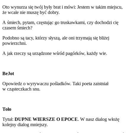
Oto wynurza się twój były brat i mówi: Jestem w takim miejscu,
że wcale nie muszę być dobry.
A śmiech, pytam, częstując go truskawkami, czy dochodzi cię
czasem śmiech?
Podobno są tacy, którzy słyszą, ale oni trzymają się bliżej
powierzchni.
A jak rzeczy są urządzone wśród pagórków, każdy wie.
BeJot
Opowiedz o wyrywaczu pośladków. Taki poeta zaistniał
w cząsteczkach snu.
Tolo
Tytuł:
DUPNE WIERSZE O EPOCE
. W nasz dialog włożę
kolejny dialog mniejszy.