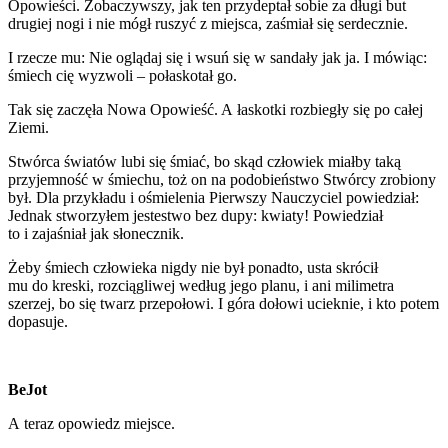
Opowieści. Zobaczywszy, jak ten przydeptał sobie za długi but
drugiej nogi i nie mógł ruszyć z miejsca, zaśmiał się serdecznie.
I rzecze mu: Nie oglądaj się i wsuń się w sandały jak ja. I mówiąc:
śmiech cię wyzwoli – połaskotał go.
Tak się zaczęła Nowa Opowieść. A łaskotki rozbiegły się po całej
Ziemi.
Stwórca światów lubi się śmiać, bo skąd człowiek miałby taką
przyjemność w śmiechu, toż on na podobieństwo Stwórcy zrobiony
był. Dla przykładu i ośmielenia Pierwszy Nauczyciel powiedział:
Jednak stworzyłem jestestwo bez dupy: kwiaty! Powiedział
to i zajaśniał jak słonecznik.
Żeby śmiech człowieka nigdy nie był ponadto, usta skrócił
mu do kreski, rozciągliwej według jego planu, i ani milimetra
szerzej, bo się twarz przepołowi. I góra dołowi ucieknie, i kto potem
dopasuje.
BeJot
A teraz opowiedz miejsce.