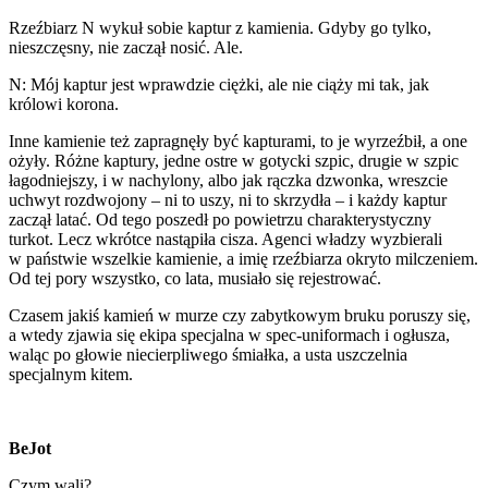
Rzeźbiarz N wykuł sobie kaptur z kamienia. Gdyby go tylko,
nieszczęsny, nie zaczął nosić. Ale.
N: Mój kaptur jest wprawdzie ciężki, ale nie ciąży mi tak, jak
królowi korona.
Inne kamienie też zapragnęły być kapturami, to je wyrzeźbił, a one
ożyły. Różne kaptury, jedne ostre w gotycki szpic, drugie w szpic
łagodniejszy, i w nachylony, albo jak rączka dzwonka, wreszcie
uchwyt rozdwojony – ni to uszy, ni to skrzydła – i każdy kaptur
zaczął latać. Od tego poszedł po powietrzu charakterystyczny
turkot. Lecz wkrótce nastąpiła cisza. Agenci władzy wyzbierali
w państwie wszelkie kamienie, a imię rzeźbiarza okryto milczeniem.
Od tej pory wszystko, co lata, musiało się rejestrować.
Czasem jakiś kamień w murze czy zabytkowym bruku poruszy się,
a wtedy zjawia się ekipa specjalna w spec-uniformach i ogłusza,
waląc po głowie niecierpliwego śmiałka, a usta uszczelnia
specjalnym kitem.
BeJot
Czym wali?