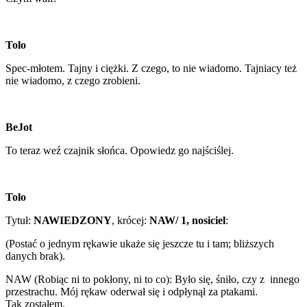
Tolo
Spec-młotem. Tajny i ciężki. Z czego, to nie wiadomo. Tajniacy też
nie wiadomo, z czego zrobieni.
BeJot
To teraz weź czajnik słońca. Opowiedz go najściślej.
Tolo
Tytuł:
NAWIEDZONY
, krócej:
NAW/ 1, nosiciel
:
(Postać o jednym rękawie ukaże się jeszcze tu i tam; bliższych
danych brak).
NAW (Robiąc ni to pokłony, ni to co): Było się, śniło, czy z innego
przestrachu. Mój rękaw oderwał się i odpłynął za ptakami.
Tak zostałem.