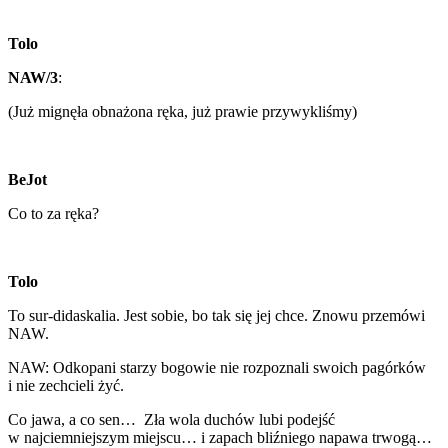
Tolo
NAW/3
:
(Już mignęła obnażona ręka, już prawie przywykliśmy)
BeJot
Co to za ręka?
Tolo
To sur-didaskalia. Jest sobie, bo tak się jej chce. Znowu przemówi
NAW.
NAW: Odkopani starzy bogowie nie rozpoznali swoich pagórków
i nie zechcieli żyć.
Co jawa, a co sen… Zła wola duchów lubi podejść
w najciemniejszym miejscu… i zapach bliźniego napawa trwogą…