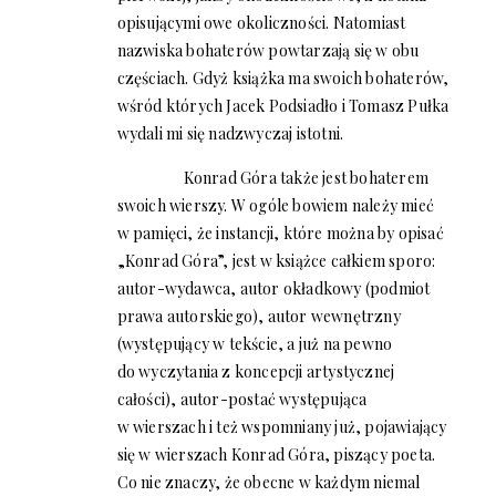
opisującymi owe okoliczności. Natomiast
nazwiska bohaterów powtarzają się w obu
częściach. Gdyż książka ma swoich bohaterów,
wśród których Jacek Podsiadło i Tomasz Pułka
wydali mi się nadzwyczaj istotni.
Konrad Góra także jest bohaterem
swoich wierszy. W ogóle bowiem należy mieć
w pamięci, że instancji, które można by opisać
„Konrad Góra”, jest w książce całkiem sporo:
autor-wydawca, autor okładkowy (podmiot
prawa autorskiego), autor wewnętrzny
(występujący w tekście, a już na pewno
do wyczytania z koncepcji artystycznej
całości), autor-postać występująca
w wierszach i też wspomniany już, pojawiający
się w wierszach Konrad Góra, piszący poeta.
Co nie znaczy, że obecne w każdym niemal