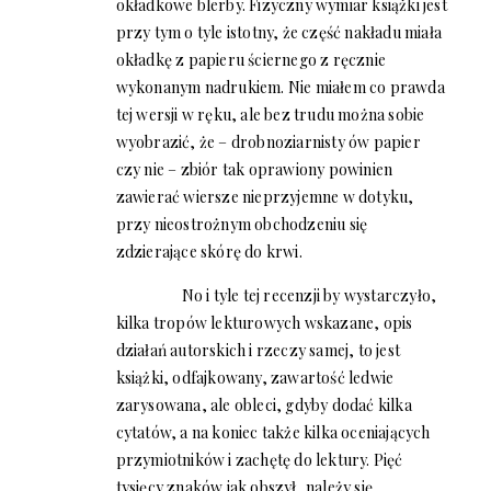
okładkowe blerby. Fizyczny wymiar książki jest
przy tym o tyle istotny, że część nakładu miała
okładkę z papieru ściernego z ręcznie
wykonanym nadrukiem. Nie miałem co prawda
tej wersji w ręku, ale bez trudu można sobie
wyobrazić, że – drobnoziarnisty ów papier
czy nie – zbiór tak oprawiony powinien
zawierać wiersze nieprzyjemne w dotyku,
przy nieostrożnym obchodzeniu się
zdzierające skórę do krwi.
No i tyle tej recenzji by wystarczyło,
kilka tropów lekturowych wskazane, opis
działań autorskich i rzeczy samej, to jest
książki, odfajkowany, zawartość ledwie
zarysowana, ale obleci, gdyby dodać kilka
cytatów, a na koniec także kilka oceniających
przymiotników i zachętę do lektury. Pięć
tysięcy znaków jak obszył, należy się