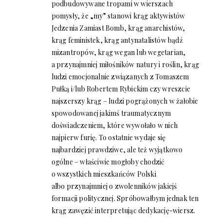
podbudowywane tropami w wierszach
pomysły, że „my” stanowi krąg aktywistów
Jedzenia Zamiast Bomb, krąg anarchistów,
krąg feministek, krąg antynatalistów bądź
mizantropów, krąg wegan lub wegetarian,
a przynajmniej miłośników natury i roślin, krąg
ludzi emocjonalnie związanych z Tomaszem
Pułką i/lub Robertem Rybickim czy wreszcie
najszerszy krąg – ludzi pogrążonych w żałobie
spowodowanej jakimś traumatycznym
doświadczeniem, które wywołało w nich
najpierw furię. To ostatnie wydaje się
najbardziej prawdziwe, ale też wyjątkowo
ogólne – właściwie mogłoby chodzić
o wszystkich mieszkańców Polski
albo przynajmniej o zwolenników jakiejś
formacji politycznej. Spróbowałbym jednak ten
krąg zawęzić interpretując dedykację-wiersz.