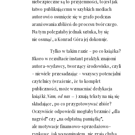
niebezpieczne są to przyjemności, to jest jak
łatwo publikującemu w szybkich mediach
autorowi o osunięcie się w grafo podczas
aranżowania zbliżeń do procesu twórczego.
Na tym polegałaby jednak sztuka, by się
nie osunąć, a Konrad Góra jej dokonuje.
Tylko w takim razie – po co książka?
Skoro w rezultacie instant praktyk znajomi
autora-wydawcy, tworzący środowisko, czyli
– niewiele przesadzając – wszyscy potencjalni
czytelnicy (wrażenie, że to komplet
publiczności, może wzmacniać dedykacja
książki:
Nam, od nas –
) znają teksty na nią się
składające, po co przygotowywać zbiór?
Oczywiście odpowiedź mogłaby brzmieć „dla
nagród” czy „na odpłatną pamiątkę”,
ale motywacje finansowo-sprzedażowo-
rynkowe, jak wspominałem, nie grają chyba