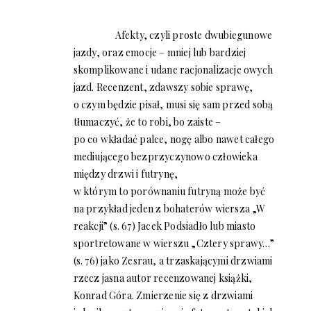
Afekty, czyli proste dwubiegunowe
jazdy, oraz emocje – mniej lub bardziej
skomplikowane i udane racjonalizacje owych
jazd. Recenzent, zdawszy sobie sprawę,
o czym będzie pisał, musi się sam przed sobą
tłumaczyć, że to robi, bo zaiste –
po co wkładać palce, nogę albo nawet całego
mediującego bezprzyczynowo człowieka
między drzwi i futrynę,
w którym to porównaniu futryną może być
na przykład jeden z bohaterów wiersza „W
reakcji” (s. 67) Jacek Podsiadło lub miasto
sportretowane w wierszu „Cztery sprawy…”
(s. 76) jako Zesrau, a trzaskającymi drzwiami
rzecz jasna autor recenzowanej książki,
Konrad Góra. Zmierzenie się z drzwiami