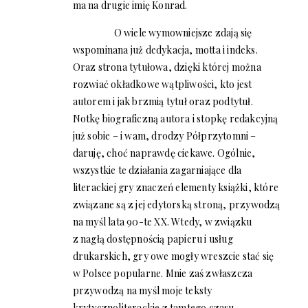
ma na drugie imię Konrad.
O wiele wymowniejsze zdają się
wspominana już dedykacja, motta i indeks.
Oraz strona tytułowa, dzięki której można
rozwiać okładkowe wątpliwości, kto jest
autorem i jak brzmią tytuł oraz podtytuł.
Notkę biograficzną autora i stopkę redakcyjną
już sobie – i wam, drodzy Półprzytomni –
daruję, choć naprawdę ciekawe. Ogólnie,
wszystkie te działania zagarniające dla
literackiej gry znaczeń elementy książki, które
związane są z jej edytorską stroną, przywodzą
na myśl lata 90-te XX. Wtedy, w związku
z nagłą dostępnością papieru i usług
drukarskich, gry owe mogły wreszcie stać się
w Polsce popularne. Mnie zaś zwłaszcza
przywodzą na myśl moje teksty
krytycznoliterackie z tamtego czasu,