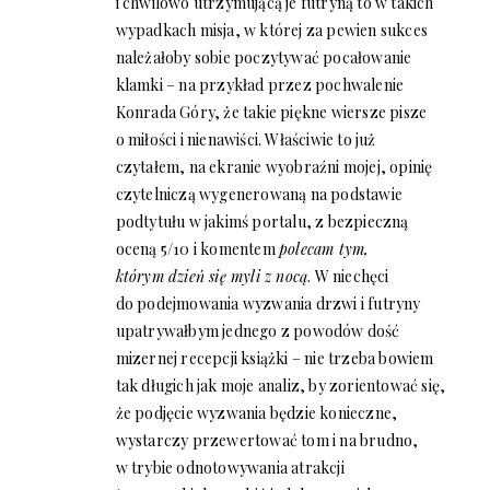
i chwilowo utrzymującą je futryną to w takich
wypadkach misja, w której za pewien sukces
należałoby sobie poczytywać pocałowanie
klamki – na przykład przez pochwalenie
Konrada Góry, że takie piękne wiersze pisze
o miłości i nienawiści. Właściwie to już
czytałem, na ekranie wyobraźni mojej, opinię
czytelniczą wygenerowaną na podstawie
podtytułu w jakimś portalu, z bezpieczną
oceną 5/10 i komentem
polecam tym,
którym dzień się myli z nocą
. W niechęci
do podejmowania wyzwania drzwi i futryny
upatrywałbym jednego z powodów dość
mizernej recepcji książki – nie trzeba bowiem
tak długich jak moje analiz, by zorientować się,
że podjęcie wyzwania będzie konieczne,
wystarczy przewertować tom i na brudno,
w trybie odnotowywania atrakcji