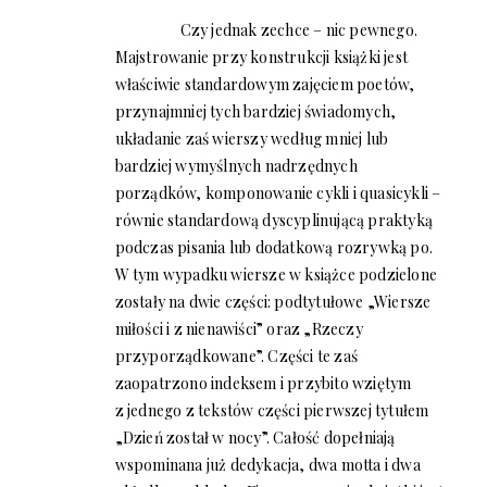
Czy jednak zechce – nic pewnego.
Majstrowanie przy konstrukcji książki jest
właściwie standardowym zajęciem poetów,
przynajmniej tych bardziej świadomych,
układanie zaś wierszy według mniej lub
bardziej wymyślnych nadrzędnych
porządków, komponowanie cykli i quasicykli –
równie standardową dyscyplinującą praktyką
podczas pisania lub dodatkową rozrywką po.
W tym wypadku wiersze w książce podzielone
zostały na dwie części: podtytułowe „Wiersze
miłości i z nienawiści” oraz „Rzeczy
przyporządkowane”. Części te zaś
zaopatrzono indeksem i przybito wziętym
z jednego z tekstów części pierwszej tytułem
„Dzień został w nocy”. Całość dopełniają
wspominana już dedykacja, dwa motta i dwa