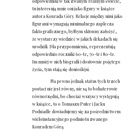
odpowiedniki w tak zwanym realnym świecie,
tu interesują mnie oni jako figury w książce
autora Konrada Góry. Relacje między nimi jako
figurami wymagają minimalnego zaplecza
faktograficznego, byłbym skłonny założyć,
że wystarczy wiedzieć w jakich dekadach się
urodzili. Dla przypomnienia, reprezentują
odpowiednio roczniki 60-te, 70-te i 80-te.
Im mniej w nich biografii i dosłownie pojętego
życia, tym stają się donioślejsi.
Na pewno jednak status tych trzech
postaci nie jest równy, nie są to bohaterowie
równorzędni, bo chociaż wszyscy występują
w książce, to o Tomaszu Pułce i Jacku
Podsiadle dowiadujemy się za pośrednictwem
wieloinstancyjnego podmiotu zwanego
Konradem Górą.