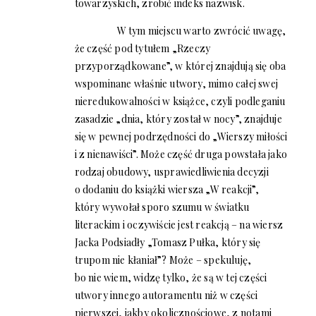
towarzyskich, zrobić indeks nazwisk.
W tym miejscu warto zwrócić uwagę,
że część pod tytułem „Rzeczy
przyporządkowane”, w której znajdują się oba
wspominane właśnie utwory, mimo całej swej
nieredukowalności w książce, czyli podleganiu
zasadzie „dnia, który został w nocy”, znajduje
się w pewnej podrzędności do „Wierszy miłości
i z nienawiści”. Może część druga powstała jako
rodzaj obudowy, usprawiedliwienia decyzji
o dodaniu do książki wiersza „W reakcji”,
który wywołał sporo szumu w światku
literackim i oczywiście jest reakcją – na wiersz
Jacka Podsiadły „Tomasz Pułka, który się
trupom nie kłaniał”? Może – spekuluję,
bo nie wiem, widzę tylko, że są w tej części
utwory innego autoramentu niż w części
pierwszej, jakby okolicznościowe, z notami