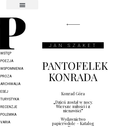
INDEKS AUTORÓW
INDEKS GRAFIKÓW
JAN SZAKET
WSTĘP
PANTOFELEK
POEZJA
WSPOMNIENIA
KONRADA
PROZA
ARCHIWALIA
ESEJ
Konrad Góra
TURYSTYKA
„Dzień został w nocy.
Wiersze miłości i z
RECENZJE
nienawiści”
POLEMIKA
Wydawnictwo
VARIA
papierwdole – Katalog