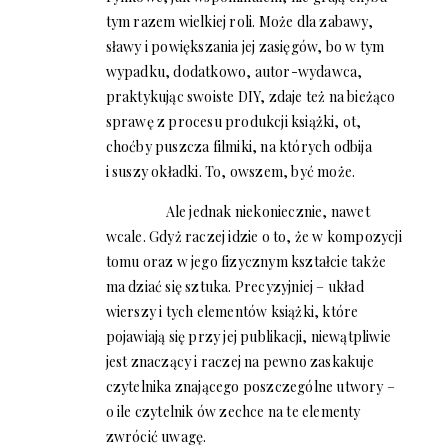
tym razem wielkiej roli. Może dla zabawy,
sławy i powiększania jej zasięgów, bo w tym
wypadku, dodatkowo, autor-wydawca,
praktykując swoiste DIY, zdaje też na bieżąco
sprawę z procesu produkcji książki, ot,
choćby puszcza filmiki, na których odbija
i suszy okładki. To, owszem, być może.
Ale jednak niekoniecznie, nawet
wcale. Gdyż raczej idzie o to, że w kompozycji
tomu oraz w jego fizycznym kształcie także
ma dziać się sztuka. Precyzyjniej – układ
wierszy i tych elementów książki, które
pojawiają się przy jej publikacji, niewątpliwie
jest znaczący i raczej na pewno zaskakuje
czytelnika znającego poszczególne utwory –
o ile czytelnik ów zechce na te elementy
zwrócić uwagę.