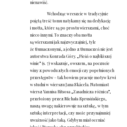
nienawiść.
Wchodząc wreszcie w tradycyjnie
pojętą treść tomu natykamy się na dedykację
i motta, które są po prostu wierszami, choć
nieco innymi. To znaczy oba motta
są wierszami jak najzwyczajniej, tyle
że tłumaczonymi, a jedno z tłumaczeń nie jest
autorstwa Konrada Góry. „Pieśń o najbliższej
winie” (s. 7) wskazuje, owszem, na poczucie
winy z powodu złych emocji czy popełnionych
przestępstw – tak bowiem pracuje motyw krwi
w studni w wierszu Jana Skácela. Natomiast
wiersz Yannisa Ritsosa „Zasadnicza różnica”,
przełożony przez Michała Sprusińskiego,
naszą uwagę nakierowuje na sztukę, w tym
sztukę interpretacji, czy może przynajmniej
uważność jako taką. Gdybym miał oceniać