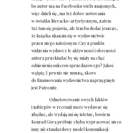
bo autor ma na Facebooku wielu znajomych,
więc dzieli się, ma też dobre notowania
w światku literacko-artystycznym, zatem
tu i tam się pojawia, ale trzeba dodać jeszcze,
że książka ukazała się w wydawnictwie
przez niego założonym. Czy z punktu
widzenia wydawcy te aktywności i obecności
autora przekładać by się miały na chęć
odniesienia sukcesu sprzedażowego? Jakoś
wątpię. I pewnie nie muszą, skoro
do finansowania wydawnictwa zaprzęgnięte
jest Patronite.
Odnotowywanie owych faktów
i zabiegów w recenzji może wydawać się
zbędne, ale wydają mi się istotne, bowiem
Konrad Góra próbuje chyba wypracować nieco
inny niż standardowy model komunikacji