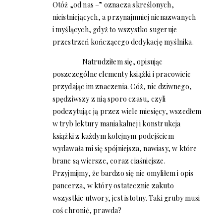
Otóż „od nas –” oznacza skreślonych,
nieistniejących, a przynajmniej nienazwanych
i myślących, gdyż to wszystko sugeruje
przestrzeń kończącego dedykację myślnika.
Natrudziłem się, opisując
poszczególne elementy książki i pracowicie
przydając im znaczenia. Cóż, nic dziwnego,
spędziwszy z nią sporo czasu, czyli
podczytując ją przez wiele miesięcy, wszedłem
w tryb lektury maniakalnej i konstrukcja
książki z każdym kolejnym podejściem
wydawała mi się spójniejsza, nawiasy, w które
brane są wiersze, coraz ciaśniejsze.
Przyjmijmy, że bardzo się nie omyliłem i opis
pancerza, w który ostatecznie zakuto
wszystkie utwory, jest istotny. Taki gruby musi
coś chronić, prawda?