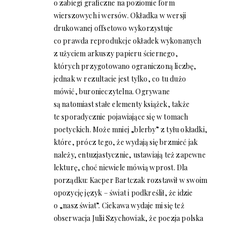
o zabiegi graficzne na poziomie form
wierszowych i wersów. Okładka w wersji
drukowanej offsetowo wykorzystuje
co prawda reprodukcje okładek wykonanych
z użyciem arkuszy papieru ściernego,
których przygotowano ograniczoną liczbę,
jednak w rezultacie jest tylko, co tu dużo
mówić, buronieczytelna. Ogrywane
są natomiast stałe elementy książek, także
te sporadycznie pojawiające się w tomach
poetyckich. Może mniej „blerby” z tyłu okładki,
które, prócz tego, że wydają się brzmieć jak
należy, entuzjastycznie, ustawiają też zapewne
lekturę, choć niewiele mówią wprost. Dla
porządku: Kacper Bartczak rozstawił w swoim
opozycję język – świat i podkreślił, że idzie
o „nasz świat”. Ciekawa wydaje mi się też
obserwacja Julii Szychowiak, że poezja polska