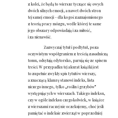
z kolei, że będą to wiersze tyczące się owych
dwóch silnych emocji, a nawet dwóch stron
tej samej emocji – dla kogoś zaznajomionego
z teorią pracy mózgu, wedle której te same
jego obszary odpowiadają i za miłość,
i za nienawiść.
Zazwyczaj tytuł i podtytuł, poza
oczywistym współgraniem z treścią zasadniczą
tomu, odsyłają edytorsko, parują się ze spisem
treści. W przypadku tej akurat książki jest
to zupełnie zwykły spis tytułów wierszy,
a znaczącą klamrę stanowi indeks, lista
niczego innego, tylko „roślin i grzybów”
występujących w wierszach. Takiego indeksu,
czy w ogóle indeksu czegokolwiek, w książce
z wierszami raczej nie oczekujemy, choć jeśli
pamiętać o indeksie zwierząt w poprzedniej