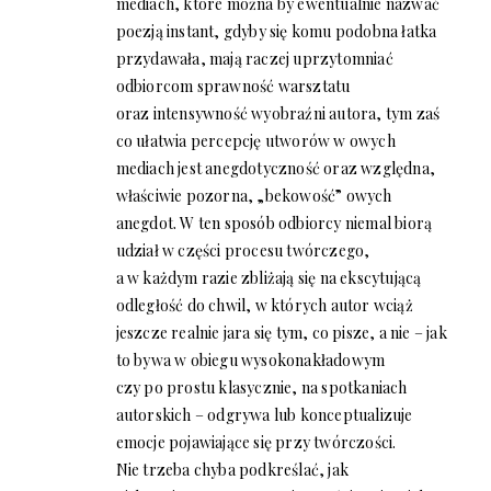
mediach, które można by ewentualnie nazwać
poezją instant, gdyby się komu podobna łatka
przydawała, mają raczej uprzytomniać
odbiorcom sprawność warsztatu
oraz intensywność wyobraźni autora, tym zaś
co ułatwia percepcję utworów w owych
mediach jest anegdotyczność oraz względna,
właściwie pozorna, „bekowość” owych
anegdot. W ten sposób odbiorcy niemal biorą
udział w części procesu twórczego,
a w każdym razie zbliżają się na ekscytującą
odległość do chwil, w których autor wciąż
jeszcze realnie jara się tym, co pisze, a nie – jak
to bywa w obiegu wysokonakładowym
czy po prostu klasycznie, na spotkaniach
autorskich – odgrywa lub konceptualizuje
emocje pojawiające się przy twórczości.
Nie trzeba chyba podkreślać, jak