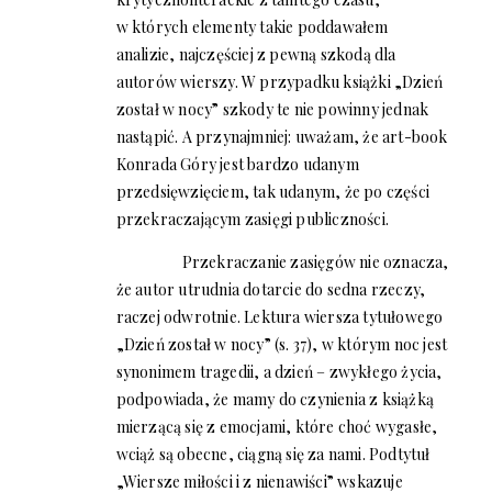
w których elementy takie poddawałem
analizie, najczęściej z pewną szkodą dla
autorów wierszy. W przypadku książki „Dzień
został w nocy” szkody te nie powinny jednak
nastąpić. A przynajmniej: uważam, że art-book
Konrada Góry jest bardzo udanym
przedsięwzięciem, tak udanym, że po części
przekraczającym zasięgi publiczności.
Przekraczanie zasięgów nie oznacza,
że autor utrudnia dotarcie do sedna rzeczy,
raczej odwrotnie. Lektura wiersza tytułowego
„Dzień został w nocy” (s. 37), w którym noc jest
synonimem tragedii, a dzień – zwykłego życia,
podpowiada, że mamy do czynienia z książką
mierzącą się z emocjami, które choć wygasłe,
wciąż są obecne, ciągną się za nami. Podtytuł
„Wiersze miłości i z nienawiści” wskazuje