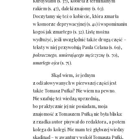
Kurdystanu (s. 37), kobieta z terminalnym
rakiem (s. 47), daleki znajomy (s. 63).
Doczytamy się też o kobiecie, która zmarła
w komorze deprywacyjnej (s. 41) i wspominaniu
kogoś jak zmarłego (s. 32). Listę można
wydłużyć, jeśli uwzględnić także drugą część –
teksty w niej przywołują Paula Celana (s. 69),
pokracznego, umierającego mężczyznę
(s. 70),
umarłego ojca
(s. 75).
Skąd wiem, że jednym
z odżałowywanych w pierwszej części jest
także Tomasz Pułka? Nie wiem na pewno.
Nie szafuję też wiedzą uprzednią,
bo praktycznie jej nie posiadam, moja
znajomość z Tomaszem Pułką nie była bliska:
z rzadka autor pisywał do redaktora, a potem
kolega do kolegi. Nie mam też głębszej wiedzy
skądinąd – w awantury wokół Tomasza Pułki,