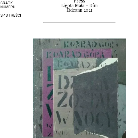
Press
GRAFIK
Ligota Mała – Dùn
NUMERU
Èideann 2021
SPIS TREŚCI