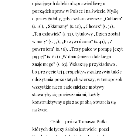
opisujących daleki od sprawiedliwego
porządek spraw w Polsce i na świecie. Myślę
o pracy żałoby, gdy czytam wiersze „Całkiem”
(s. 16), „Skłamany” (s. 20), „Chcesz” (s. 31),
„Ten człowiek” (s. 32), tytułowy „Dzień został
w nocy” (s. 37), „Przywrócono” (s. 41), „Z
powrotem” (s. 56), „Trzy palce w pompę [czyt.
pą pę]” (s. 62) i „W dniu śmierci dalekiego
znajomego” (s. 63). Wskazuję przykładowo,
bo przyjęcie tej perspektywy zakrzywia także
odczytania pozostałych wierszy, w ten sposób
wszystkie nieco radośniejsze motywy
stawałyby się pocieszeniami, każdy
konstruktywny opis zaś próbą otwarcia się
na życie.
Osób – prócz Tomasza Pułki –
których dotyczy żałoba jest wiele: poeci