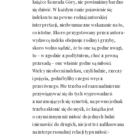
książce Konrada Góry, nie powinniśmy bardzo
się dziwić. W każdym razie pojawienie się
indeksu to na pewno rodzaj autorskiej
interpretacji, niedwuznaczne wskazanie na to,
co istotne. Skoro przygotowany przez autora-
wydawcę indeks obejmuje rośliny i grzyby,
skoro wolno sądzić, że to one są godne uwagi,
to – w zgodzie z podtytułem, choć z pewną
przesadą – one właśnie godne są miłości.
Wielcy nieobecni indeksu, czyli ludzie, rzeczy
i pojęcia, godni byliby czegoś wręcz
przeciwnego. Nie trzeba od razu nadmiernie
przywiązywać się do tych wyprowadzeń
z narzucających się symetrii, na pewno jednak
trzeba skłonić się do myśli, że książka jest
o czymś innym niż miłość do jednych ludzi
i nienawiść do drugich, nie jest też zafiksowana
na interpersonalnej relacji typu miłość-