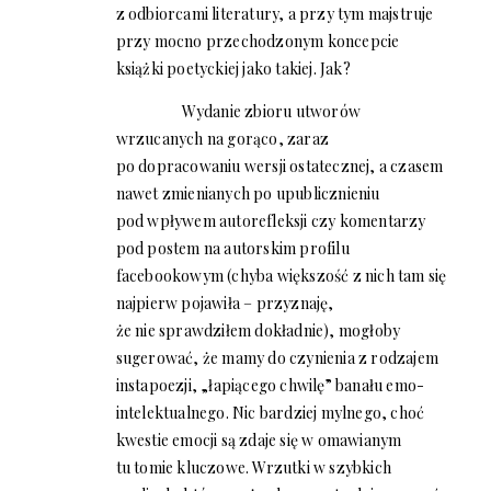
z odbiorcami literatury, a przy tym majstruje
przy mocno przechodzonym koncepcie
książki poetyckiej jako takiej. Jak?
Wydanie zbioru utworów
wrzucanych na gorąco, zaraz
po dopracowaniu wersji ostatecznej, a czasem
nawet zmienianych po upublicznieniu
pod wpływem autorefleksji czy komentarzy
pod postem na autorskim profilu
facebookowym (chyba większość z nich tam się
najpierw pojawiła – przyznaję,
że nie sprawdziłem dokładnie), mogłoby
sugerować, że mamy do czynienia z rodzajem
instapoezji, „łapiącego chwilę” banału emo-
intelektualnego. Nic bardziej mylnego, choć
kwestie emocji są zdaje się w omawianym
tu tomie kluczowe. Wrzutki w szybkich