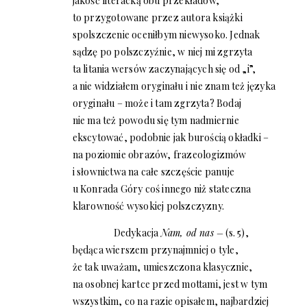
jakość literacką obu przekładów,
to przygotowane przez autora książki
spolszczenie oceniłbym niewysoko. Jednak
sądzę po polszczyźnie, w niej mi zgrzyta
ta litania wersów zaczynających się od „i”,
a nie widziałem oryginału i nie znam też języka
oryginału – może i tam zgrzyta? Bodaj
nie ma też powodu się tym nadmiernie
ekscytować, podobnie jak burością okładki –
na poziomie obrazów, frazeologizmów
i słownictwa na całe szczęście panuje
u Konrada Góry coś innego niż stateczna
klarowność wysokiej polszczyzny.
Dedykacja
Nam, od nas –
(s. 5),
będąca wierszem przynajmniej o tyle,
że tak uważam, umieszczona klasycznie,
na osobnej kartce przed mottami, jest w tym
wszystkim, co na razie opisałem, najbardziej