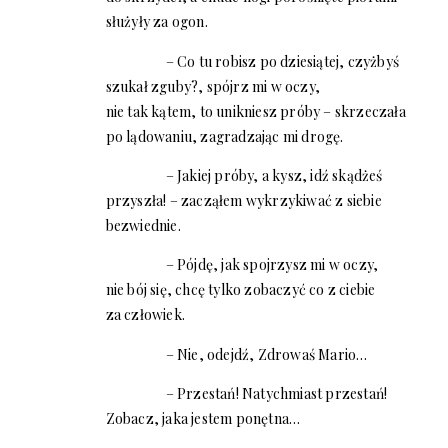
służyły za ogon.
– Co tu robisz po dziesiątej, czyżbyś
szukał zguby?, spójrz mi w oczy,
nie tak kątem, to unikniesz próby – skrzeczała
po lądowaniu, zagradzając mi drogę.
– Jakiej próby, a kysz, idź skądżeś
przyszła! – zacząłem wykrzykiwać z siebie
bezwiednie.
– Pójdę, jak spojrzysz mi w oczy,
nie bój się, chcę tylko zobaczyć co z ciebie
za człowiek.
– Nie, odejdź, Zdrowaś Mario…
– Przestań! Natychmiast przestań!
Zobacz, jaka jestem ponętna…