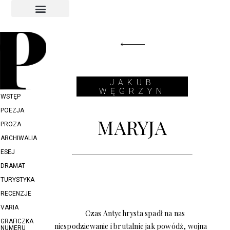
INDEKS AUTORÓW
INDEKS GRAFIKÓW
JAKUB
WĘGRZYN
WSTĘP
POEZJA
MARYJA
PROZA
ARCHIWALIA
ESEJ
DRAMAT
TURYSTYKA
RECENZJE
VARIA
Czas Antychrysta spadł na nas
GRAFICZKA
niespodziewanie i brutalnie jak powódź, wojna
NUMERU