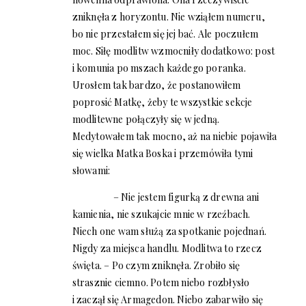
zniknęła z horyzontu. Nie wziąłem numeru,
bo nie przestałem się jej bać. Ale poczułem
moc. Siłę modlitw wzmocniły dodatkowo: post
i komunia po mszach każdego poranka.
Urosłem tak bardzo, że postanowiłem
poprosić Matkę, żeby te wszystkie sekcje
modlitewne połączyły się w jedną.
Medytowałem tak mocno, aż na niebie pojawiła
się wielka Matka Boska i przemówiła tymi
słowami:
– Nie jestem figurką z drewna ani
kamienia, nie szukajcie mnie w rzeźbach.
Niech one wam służą za spotkanie pojednań.
Nigdy za miejsca handlu. Modlitwa to rzecz
święta. – Po czym zniknęła. Zrobiło się
strasznie ciemno. Potem niebo rozbłysło
i zaczął się Armagedon. Niebo zabarwiło się