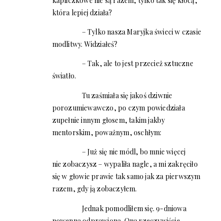
kapliczkowe nie są razem, tylko tak się kłócą,
która lepiej działa?
– Tylko nasza Maryjka świeci w czasie
modlitwy. Widziałeś?
– Tak, ale to jest przecież sztuczne
światło.
Tu zaśmiała się jakoś dziwnie
porozumiewawczo, po czym powiedziała
zupełnie innym głosem, takim jakby
mentorskim, poważnym, oschłym:
– Już się nie módl, bo mnie więcej
nie zobaczysz – wypaliła nagle, a mi zakręciło
się w głowie prawie tak samo jak za pierwszym
razem, gdy ją zobaczyłem.
Jednak pomodliłem się. 9-dniowa
nowenna odprawiona. Ona rzeczywiście