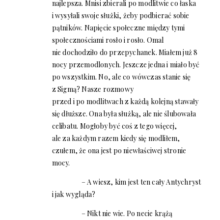
najlepsza. Mnisi zbierali po modlitwie co łaska
i wysyłali swoje służki, żeby podbierać sobie
pątników. Napięcie społeczne między tymi
społecznościami rosło i rosło. Omal
nie dochodziło do przepychanek. Miałem już 8
nocy przemodlonych. Jeszcze jedna i miało być
po wszystkim. No, ale co wówczas stanie się
z Sigmą? Nasze rozmowy
przed i po modlitwach z każdą kolejną stawały
się dłuższe. Ona była służką, ale nie ślubowała
celibatu. Mogłoby być coś z tego więcej,
ale za każdym razem kiedy się modliłem,
czułem, że ona jest po niewłaściwej stronie
mocy.
– A wiesz, kim jest ten cały Antychryst
i jak wygląda?
– Nikt nie wie. Po necie krążą