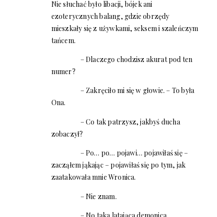
Nie słuchać było libacji, bójek ani
ezoterycznych balang, gdzie obrzędy
mieszkały się z używkami, seksem i szaleńczym
tańcem.
– Dlaczego chodzisz akurat pod ten
numer?
– Zakręciło mi się w głowie. – To była
Ona.
– Co tak patrzysz, jakbyś ducha
zobaczył?
– Po… po… pojawi… pojawiłaś się –
zacząłem jąkając – pojawiłaś się po tym, jak
zaatakowała mnie Wronica.
– Nie znam.
– No taka latająca demonica.