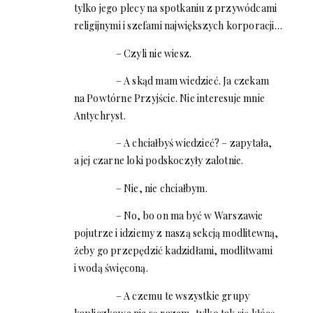
tylko jego plecy na spotkaniu z przywódcami
religijnymi i szefami największych korporacji…
– Czyli nie wiesz.
– A skąd mam wiedzieć. Ja czekam
na Powtórne Przyjście. Nie interesuje mnie
Antychryst.
– A chciałbyś wiedzieć? – zapytała,
a jej czarne loki podskoczyły zalotnie.
– Nie, nie chciałbym.
– No, bo on ma być w Warszawie
pojutrze i idziemy z naszą sekcją modlitewną,
żeby go przepędzić kadzidłami, modlitwami
i wodą święconą.
– A czemu te wszystkie grupy