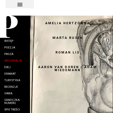
INDEKS AUTORÓW
INDEKS GRAFIKÓW
AMELIA HERTZÓWNA
MARTA RUSEK
WSTĘP
POEZJA
ROMAN LIS
PROZA
ARCHIWALIA
AARON VAN DOREN / ADAM
ESEJ
WIEDEMANN
DRAMAT
TURYSTYKA
RECENZJE
VARIA
GRAFICZKA
NUMERU
SPIS TREŚCI