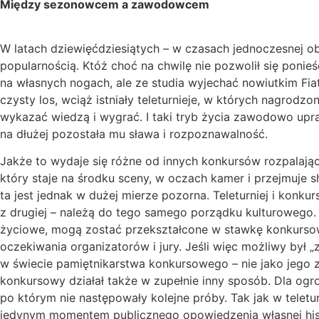
Między sezonowcem a zawodowcem
W latach dziewięćdziesiątych – w czasach jednoczesnej obi
popularnością. Któż choć na chwilę nie pozwolił się poni
na własnych nogach, ale ze studia wyjechać nowiutkim Fiate
czysty los, wciąż istniały teleturnieje, w których nagrodzon
wykazać wiedzą i wygrać. I taki tryb życia zawodowo upra
na dłużej pozostała mu sława i rozpoznawalność.
Jakże to wydaje się różne od innych konkursów rozpalają
który staje na środku sceny, w oczach kamer i przejmuje 
ta jest jednak w dużej mierze pozorna. Teleturniej i konku
z drugiej – należą do tego samego porządku kulturowego.
życiowe, mogą zostać przekształcone w stawkę konkursow
oczekiwania organizatorów i jury. Jeśli więc możliwy był 
w świecie pamiętnikarstwa konkursowego – nie jako jego
konkursowy działał także w zupełnie inny sposób. Dla o
po którym nie następowały kolejne próby. Tak jak w teletur
jedynym momentem publicznego opowiedzenia własnej histo