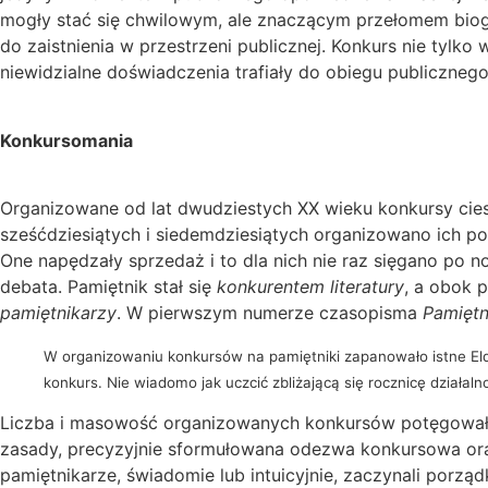
mogły stać się chwilowym, ale znaczącym przełomem biog
do zaistnienia w przestrzeni publicznej. Konkurs nie tylk
niewidzialne doświadczenia trafiały do obiegu publicznego
Konkursomania
Organizowane od lat dwudziestych XX wieku konkursy cies
sześćdziesiątych i siedemdziesiątych organizowano ich po 
One napędzały sprzedaż i to dla nich nie raz sięgano po n
debata. Pamiętnik stał się
konkurentem literatury
, a obok 
pamiętnikarzy
. W pierwszym numerze czasopisma
Pamiętn
W organizowaniu konkursów na pamiętniki zapanowało istne Eldo
konkurs. Nie wiadomo jak uczcić zbliżającą się rocznicę działal
Liczba i masowość organizowanych konkursów potęgowała z
zasady, precyzyjnie sformułowana odezwa konkursowa oraz 
pamiętnikarze, świadomie lub intuicyjnie, zaczynali por