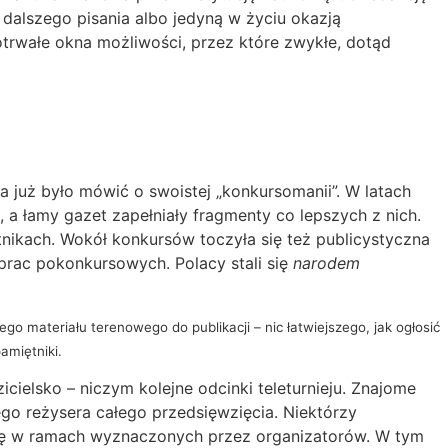
alszego pisania albo jedyną w życiu okazją
otrwałe okna możliwości, przez które zwykłe, dotąd
już było mówić o swoistej „konkursomanii”. W latach
, a łamy gazet zapełniały fragmenty co lepszych z nich.
tnikach. Wokół konkursów toczyła się też publicystyczna
 prac pokonkursowych. Polacy stali się
narodem
 materiału terenowego do publikacji – nic łatwiejszego, jak ogłosić
pamiętniki.
elsko – niczym kolejne odcinki teleturnieju. Znajome
go reżysera całego przedsięwzięcia. Niektórzy
 się w ramach wyznaczonych przez organizatorów. W tym