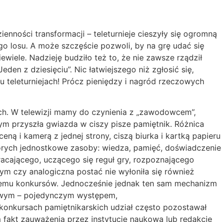
nności transformacji – teleturnieje cieszyły się ogromną
o losu. A może szczęście pozwoli, by na grę udać się
ewiele. Nadzieję budziło też to, że nie zawsze rządził
eden z dziesięciu”. Nic łatwiejszego niż zgłosić się,
 teleturniejach! Prócz pieniędzy i nagród rzeczowych
ch. W telewizji mamy do czynienia z „zawodowcem”,
rym przyszła gwiazda w ciszy pisze pamiętnik. Różnica
eną i kamerą z jednej strony, ciszą biurka i kartką papieru
tórych jednostkowe zasoby: wiedza, pamięć, doświadczenie
acającego, uczącego się reguł gry, rozpoznającego
nym czy analogiczna postać nie wyłoniła się również
temu konkursów.
Jednocześnie jednak ten sam mechanizm
zowym – pojedynczym występem,
 w konkursach pamiętnikarskich udział często pozostawał
 fakt zauważenia przez instytucję naukową lub redakcję