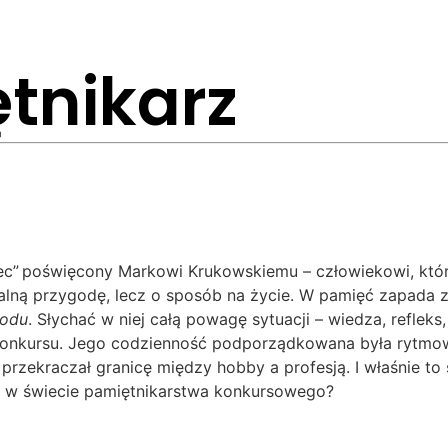
tnikarz
ec”
poświęcony Markowi Krukowskiemu – człowiekowi, który 
alną przygodę, lecz o sposób na życie. W pamięć zapada 
łodu
. Słychać w niej całą powagę sytuacji – wiedza, reflek
 konkursu. Jego codzienność podporządkowana była rytmow
 przekraczał granicę między hobby a profesją. I właśnie to
ż w świecie pamiętnikarstwa konkursowego?