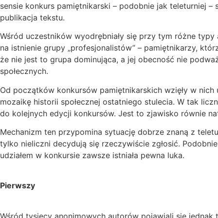
sensie konkurs pamiętnikarski – podobnie jak teleturniej – 
publikacja tekstu.
Wśród uczestników wyodrębniały się przy tym różne typy 
na istnienie grupy „profesjonalistów” – pamiętnikarzy, któ
że nie jest to grupa dominująca, a jej obecność nie pod
społecznych.
Od początków konkursów pamiętnikarskich wzięły w nich udz
mozaikę historii społecznej ostatniego stulecia. W tak li
do kolejnych edycji konkursów. Jest to zjawisko równie nat
Mechanizm ten przypomina sytuację dobrze znaną z teleturn
tylko nieliczni decydują się rzeczywiście zgłosić. Podo
udziałem w konkursie zawsze istniała pewna luka.
Pierwszy
Wśród tysięcy anonimowych autorów pojawiali się jednak tak