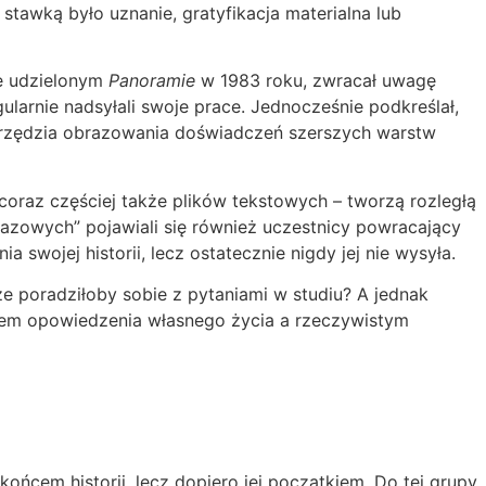
 stawką było uznanie, gratyfikacja materialna lub
ie udzielonym
Panoramie
w 1983 roku, zwracał uwagę
gularnie nadsyłali swoje prace. Jednocześnie podkreślał,
narzędzia obrazowania doświadczeń szerszych warstw
coraz częściej także plików tekstowych – tworzą rozległą
norazowych” pojawiali się również uczestnicy powracający
 swojej historii, lecz ostatecznie nigdy jej nie wysyła.
że poradziłoby sobie z pytaniami w studiu? A jednak
niem opowiedzenia własnego życia a rzeczywistym
ońcem historii, lecz dopiero jej początkiem. Do tej grupy