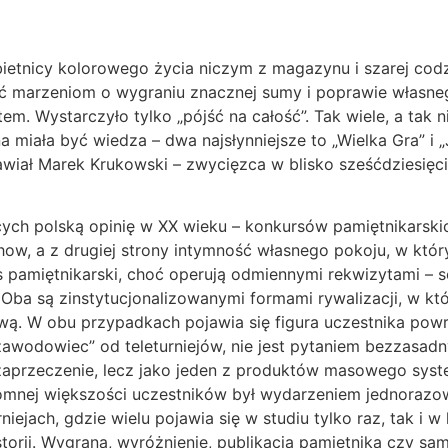
etnicy kolorowego życia niczym z magazynu i szarej codzie
eść marzeniom o wygraniu znacznej sumy i poprawie własneg
m. Wystarczyło tylko „pójść na całość”. Tak wiele, a tak ni
a miała być wiedza – dwa najsłynniejsze to „Wielka Gra” i „J
wiał Marek Krukowski – zwycięzca w blisko sześćdziesięciu
cych polską opinię w XX wieku – konkursów pamiętnikarski
show, a z drugiej strony intymność własnego pokoju, w któ
rs pamiętnikarski, choć operują odmiennymi rekwizytami – sc
 Oba są zinstytucjonalizowanymi formami rywalizacji, w k
ą. W obu przypadkach pojawia się figura uczestnika powr
„zawodowiec” od teleturniejów, nie jest pytaniem bezzasad
 zaprzeczenie, lecz jako jeden z produktów masowego sys
gromnej większości uczestników był wydarzeniem jednora
niejach, gdzie wielu pojawia się w studiu tylko raz, tak i
rii. Wygrana, wyróżnienie, publikacja pamiętnika czy sam