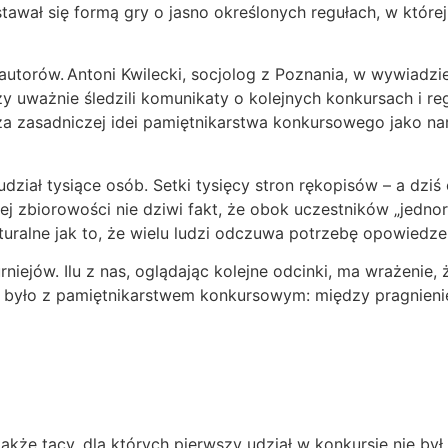
stawał się formą gry o jasno określonych regułach, w której
autorów. Antoni Kwilecki, socjolog z Poznania, w wywiadz
rzy uważnie śledzili komunikaty o kolejnych konkursach i re
waża zasadniczej idei pamiętnikarstwa konkursowego jako 
iał tysiące osób. Setki tysięcy stron rękopisów – a dziś 
cznej zbiorowości nie dziwi fakt, że obok uczestników „jed
uralne jak to, że wielu ludzi odczuwa potrzebę opowiedzenia
iejów. Ilu z nas, oglądając kolejne odcinki, ma wrażenie, 
bnie było z pamiętnikarstwem konkursowym: między pragnie
że tacy, dla których pierwszy udział w konkursie nie był k