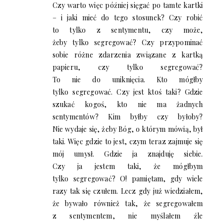
Czy warto więc później sięgać po tamte kartki
– i jaki mieć do tego stosunek? Czy robić
to tylko z sentymentu, czy może,
żeby tylko segregować? Czy przypominać
sobie różne zdarzenia związane z kartką
papieru, czy tylko segregować?
To nie do uniknięcia. Kto mógłby
tylko segregować. Czy jest ktoś taki? Gdzie
szukać kogoś, kto nie ma żadnych
sentymentów? Kim byłby czy byłoby?
Nie wydaje się, żeby Bóg, o którym mówią, był
taki. Więc gdzie to jest, czym teraz zajmuje się
mój umysł. Gdzie ja znajduję siebie.
Czy ja jestem taki, że mógłbym
tylko segregować? O! pamiętam, gdy wiele
razy tak się czułem. Lecz gdy już wiedziałem,
że bywało również tak, że segregowałem
z sentymentem, nie myślałem źle