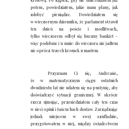
królową. Po kąpieli, gdy nie śmierdziałem już
potem, powiedziałem, jakie mam plany, jak
zdobyć pieniądze. Dowiedziałem się
w wieczornym dzienniku, że parlament strawił
ten dzień na poście i modlitwach,
tylko wieczorem odbył się huczny bankiet –
więc podobnie i u mnie: do wieczora nie jadłem
nic oprócz trzech kromek z masłem.
Przyznam Ci się, Andreasie,
że w matematycznym ciągu ostatnich
dwudziestu lat nie udałem się na pustynię, aby
doświadczyć sytuacji granicznej. W skrócie
rzecz ujmując, przesiedziałem cały ten czas
w sieci opinii i łańcuchach dostaw. Zarządzając
jednak miejscem w swej szufladzie,
przygotowałem w niej, między świadectwem