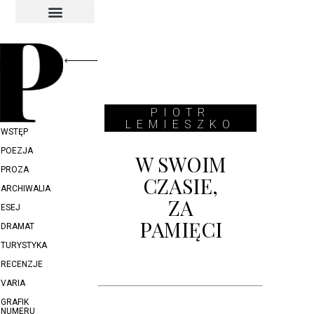
INDEKS AUTORÓW
INDEKS GRAFIKÓW
PIOTR
LEMIESZKO
WSTĘP
POEZJA
W SWOIM
PROZA
CZASIE,
ARCHIWALIA
ZA
ESEJ
PAMIĘCI
DRAMAT
TURYSTYKA
RECENZJE
VARIA
GRAFIK
NUMERU