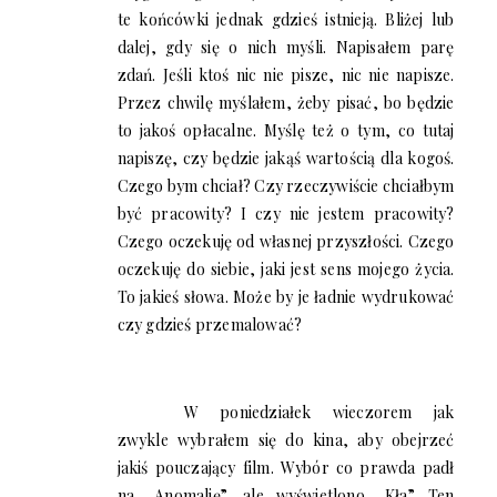
te końcówki jednak gdzieś istnieją. Bliżej lub
dalej, gdy się o nich myśli. Napisałem parę
zdań. Jeśli ktoś nic nie pisze, nic nie napisze.
Przez chwilę myślałem, żeby pisać, bo będzie
to jakoś opłacalne. Myślę też o tym, co tutaj
napiszę, czy będzie jakąś wartością dla kogoś.
Czego bym chciał? Czy rzeczywiście chciałbym
być pracowity? I czy nie jestem pracowity?
Czego oczekuję od własnej przyszłości. Czego
oczekuję do siebie, jaki jest sens mojego życia.
To jakieś słowa. Może by je ładnie wydrukować
czy gdzieś przemalować?
W poniedziałek wieczorem jak
zwykle wybrałem się do kina, aby obejrzeć
jakiś pouczający film. Wybór co prawda padł
na „Anomalię”, ale wyświetlono „Kła”. Ten