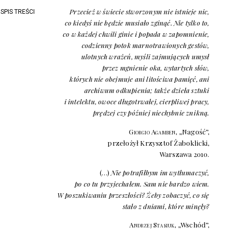
Przecież w świecie stworzonym nie istnieje nic,
SPIS TREŚCI
co kiedyś nie będzie musiało zginąć. Nie tylko to,
co w każdej chwili ginie i popada w zapomnienie,
codzienny potok marnotrawionych gestów,
ulotnych wrażeń, myśli zajmujących umysł
przez mgnienie oka, wytartych słów,
których nie obejmuje ani litościwa pamięć, ani
archiwum odkupienia; także dzieła sztuki
i intelektu, owoce długotrwałej, cierpliwej pracy,
prędzej czy później niechybnie znikną.
Giorgio Agamben
, „Nagość”,
przełożył Krzysztof Żaboklicki,
Warszawa 2010.
(…)
Nie potrafiłbym im wytłumaczyć,
po co tu przyjechałem. Sam nie bardzo wiem.
W poszukiwaniu przeszłości? Żeby zobaczyć, co się
stało z dniami, które minęły?
Andrzej Stasiuk
, „Wschód”,