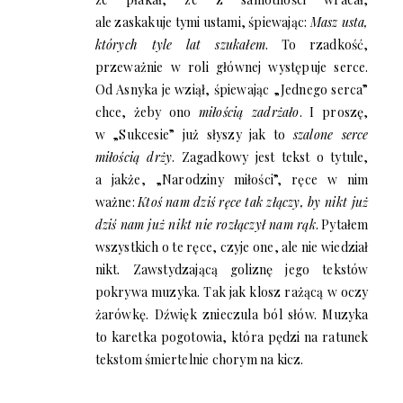
ale zaskakuje tymi ustami, śpiewając:
Masz usta,
których tyle lat szukałem
. To rzadkość,
przeważnie w roli głównej występuje serce.
Od Asnyka je wziął, śpiewając „Jednego serca”
chce, żeby ono
miłością zadrżało
. I proszę,
w „Sukcesie” już słyszy jak to
szalone serce
miłością drży
. Zagadkowy jest tekst o tytule,
a jakże, „Narodziny miłości”, ręce w nim
ważne:
Ktoś nam dziś ręce tak złączy, by nikt już
dziś nam już nikt nie rozłączył nam rąk
. Pytałem
wszystkich o te ręce, czyje one, ale nie wiedział
nikt. Zawstydzającą goliznę jego tekstów
pokrywa muzyka. Tak jak klosz rażącą w oczy
żarówkę. Dźwięk znieczula ból słów. Muzyka
to karetka pogotowia, która pędzi na ratunek
tekstom śmiertelnie chorym na kicz.