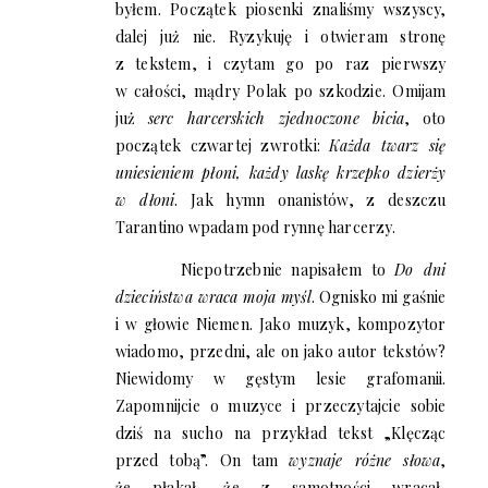
byłem. Początek piosenki znaliśmy wszyscy,
dalej już nie. Ryzykuję i otwieram stronę
z tekstem, i czytam go po raz pierwszy
w całości, mądry Polak po szkodzie. Omijam
już
serc harcerskich zjednoczone bicia
, oto
początek czwartej zwrotki:
Każda twarz się
uniesieniem płoni, każdy laskę krzepko dzierży
w dłoni
. Jak hymn onanistów, z deszczu
Tarantino wpadam pod rynnę harcerzy.
Niepotrzebnie napisałem to
Do dni
dzieciństwa wraca moja myśl
. Ognisko mi gaśnie
i w głowie Niemen. Jako muzyk, kompozytor
wiadomo, przedni, ale on jako autor tekstów?
Niewidomy w gęstym lesie grafomanii.
Zapomnijcie o muzyce i przeczytajcie sobie
dziś na sucho na przykład tekst „Klęcząc
przed tobą”. On tam
wyznaje różne słowa
,
że płakał, że z samotności wracał,