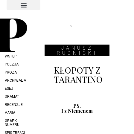
INDEKS AUTORÓW
INDEKS GRAFIKÓW
JANUSZ
RUDNICKI
WSTĘP
POEZJA
KŁOPOTY Z
PROZA
TARANTINO
ARCHIWALIA
ESEJ
DRAMAT
RECENZJE
PS.
I z Niemenem
VARIA
GRAFIK
NUMERU
SPIS TREŚCI