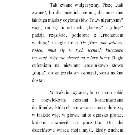
Tak zwane wulgaryzmy. Piszę „tak
zwane”, bo dla mnie ich nie ma, dla mnie one
jak fuga między cegłami słów. Te „wulgaryzmy”
więc, roi się tu od nich, „kurwy” i „chuje”
padają rzęsiście, podobnie z „ruchaniem
w dupę” i nagle to:
A De Niro, jak jeździec
rodeo, musi się w tych scenach kurczowo
trzymać, żeby nie zlecieć na cztery litery
. Nagle
eufemizm na niewinne stosunkowo słowo
„dupa”, co za językowy szpagat, zeza można
dostać.
W trakcie czytania, bo co mam robić
z rozwlekłymi czasami komentarzami
do filmów, których nie znam i może dobrze,
w trakcie więc w głowie mi to ognisko płonie,
którem rozniecił na początku. Do dni
dzieciństwa wraca moja myśl, kiedy zuchem