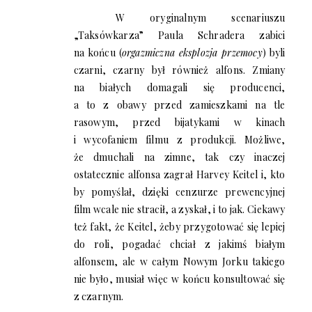
W oryginalnym scenariuszu
„Taksówkarza” Paula Schradera zabici
na końcu (
orgazmiczna eksplozja przemocy
) byli
czarni, czarny był również alfons. Zmiany
na białych domagali się producenci,
a to z obawy przed zamieszkami na tle
rasowym, przed bijatykami w kinach
i wycofaniem filmu z produkcji. Możliwe,
że dmuchali na zimne, tak czy inaczej
ostatecznie alfonsa zagrał Harvey Keitel i, kto
by pomyślał, dzięki cenzurze prewencyjnej
film wcale nie stracił, a zyskał, i to jak. Ciekawy
też fakt, że Keitel, żeby przygotować się lepiej
do roli, pogadać chciał z jakimś białym
alfonsem, ale w całym Nowym Jorku takiego
nie było, musiał więc w końcu konsultować się
z czarnym.