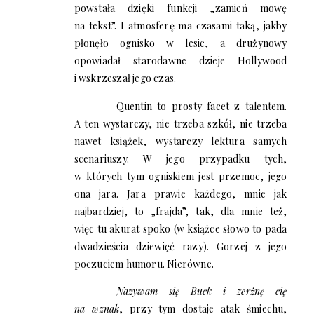
powstała dzięki funkcji „zamień mowę
na tekst”. I atmosferę ma czasami taką, jakby
płonęło ognisko w lesie, a drużynowy
opowiadał starodawne dzieje Hollywood
i wskrzeszał jego czas.
Quentin to prosty facet z talentem.
A ten wystarczy, nie trzeba szkół, nie trzeba
nawet książek, wystarczy lektura samych
scenariuszy. W jego przypadku tych,
w których tym ogniskiem jest przemoc, jego
ona jara. Jara prawie każdego, mnie jak
najbardziej, to „frajda”, tak, dla mnie też,
więc tu akurat spoko (w książce słowo to pada
dwadzieścia dziewięć razy). Gorzej z jego
poczuciem humoru. Nierówne.
Nazywam się Buck i zerżnę cię
na wznak
, przy tym dostaje atak śmiechu,