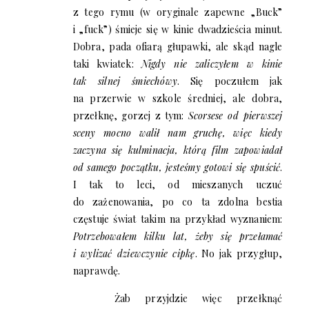
z tego rymu (w oryginale zapewne „Buck”
i „fuck”) śmieje się w kinie dwadzieścia minut.
Dobra, pada ofiarą głupawki, ale skąd nagle
taki kwiatek:
Nigdy nie zaliczyłem w kinie
tak silnej śmiechówy
. Się poczułem jak
na przerwie w szkole średniej, ale dobra,
przełknę, gorzej z tym:
Scorsese od pierwszej
sceny mocno walił nam gruchę, więc kiedy
zaczyna się kulminacja, którą film zapowiadał
od samego początku, jesteśmy gotowi się spuścić
.
I tak to leci, od mieszanych uczuć
do zażenowania, po co ta zdolna bestia
częstuje świat takim na przykład wyznaniem:
Potrzebowałem kilku lat, żeby się przełamać
i wylizać dziewczynie cipkę
. No jak przygłup,
naprawdę.
Żab przyjdzie więc przełknąć