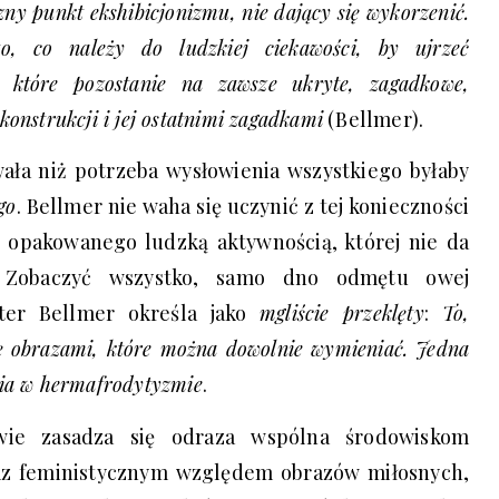
zny punkt ekshibicjonizmu, nie dający się wykorzenić.
, co należy do ludzkiej ciekawości, by ujrzeć
, które pozostanie na zawsze ukryte, zagadkowe,
onstrukcji i jej ostatnimi zagadkami
(Bellmer).
ała niż potrzeba wysłowienia wszystkiego byłaby
go
. Bellmer nie waha się uczynić z tej konieczności
 opakowanego ludzką aktywnością, której nie da
 Zobaczyć wszystko, samo dno odmętu owej
kter Bellmer określa jako
mgliście przeklęty
:
To,
się obrazami, które można dowolnie wymieniać. Jedna
nia w hermafrodytyzmie
.
wie zasadza się odraza wspólna środowiskom
az feministycznym względem obrazów miłosnych,