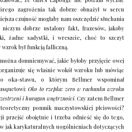
tórego zagrożenia tak dobrze obnażył w sercu
siejsza czujność mogłaby nam oszczędzić słuchania
 niczym dobrze ustalony fakt, frazesów, jakoby
ki, żadne sadystki, i wreszcie, choć to szczyt
wzrok był funkcją falliczną.
można domniemywać, jakie byłoby przyjęcie owej
 organizuje się właśnie wokół wzroku lub mówiąc
go oka-stawu, o którym Bellmer wspominał
ousquetowi:
Oko to rzepka: zero w rachunku wzroku
rzestrzeni i huragan wnętrzności
. Czy zatem Bellmer
teoretyczny pomnik maczystowskiej płciowości?
i przejść obojętnie i trzeba odnieść się do tego,
 w jak karykaturalnych uogólnieniach dotyczących