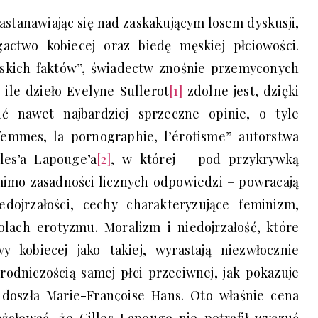
zastanawiając się nad zaskakującym losem dyskusji,
actwo kobiecej oraz biedę męskiej płciowości.
eńskich faktów”, świadectw znośnie przemyconych
ile dzieło Evelyne Sullerot
[1]
zdolne jest, dzięki
ć nawet najbardziej sprzeczne opinie, o tyle
 femmes, la pornographie, l’érotisme” autorstwa
les’a Lapouge’a
[2]
, w której – pod przykrywką
imo zasadności licznych odpowiedzi – powracają
dojrzałości, cechy charakteryzujące feminizm,
olach erotyzmu. Moralizm i niedojrzałość, które
 kobiecej jako takiej, wyrastają niezwłocznie
odniczością samej płci przeciwnej, jak pokazuje
h doszła Marie-Françoise Hans. Oto właśnie cena
ożałować, że Gilles Lapouge nie potrafił wyczuć