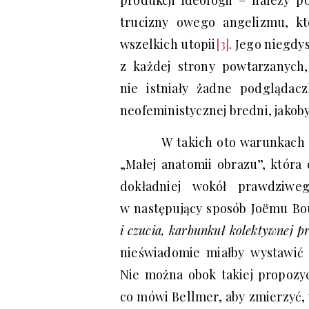
trucizny owego angelizmu, k
wszelkich utopii
[3]
. Jego niegdy
z każdej strony powtarzanych,
nie istniały żadne podglądacz
neofeministycznej bredni, jakoby 
W takich oto warunkach 
„Małej anatomii obrazu”, która
dokładniej wokół prawdziwe
w następujący sposób Joëmu B
i czucia, karbunkuł kolektywnej p
nieświadomie miałby wystawić 
Nie można obok takiej propozycj
co mówi Bellmer, aby zmierzyć,