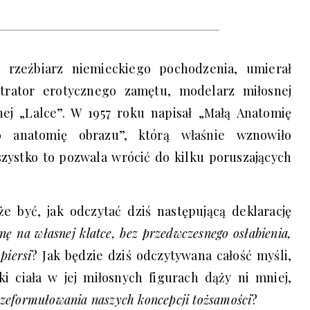
 rzeźbiarz niemieckiego pochodzenia, umierał
strator erotycznego zamętu, modelarz miłosnej
nej „Lalce”. W 1957 roku napisał „Małą Anatomię
bo anatomię obrazu”, którą właśnie wznowiło
zystko to pozwala wrócić do kilku poruszających
 być, jak odczytać dziś następującą deklarację
nę na własnej klatce, bez przedwczesnego osłabienia,
piersi
? Jak będzie dziś odczytywana całość myśli,
i ciała w jej miłosnych figurach dąży ni mniej,
zeformułowania naszych koncepcji tożsamości
?