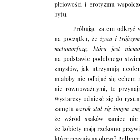
płciowości i erotyzmu współcz
bytu.
Próbując zatem odkryć w
na początku, że
żywa i trójwymi
metamorfozę, która jest niemo
na podstawie podobnego stwie
zmysłów, jak utrzymują neofe
miałoby nie odbijać się echem n
nie równoważnymi, to przynajm
Wystarczy odnieść się do rysu
zamętu
wzrok stał się innym zm
że wśród ssaków samice nie 
że kobiety mają rzekomo przywil
które reagują na obraz? Bellme