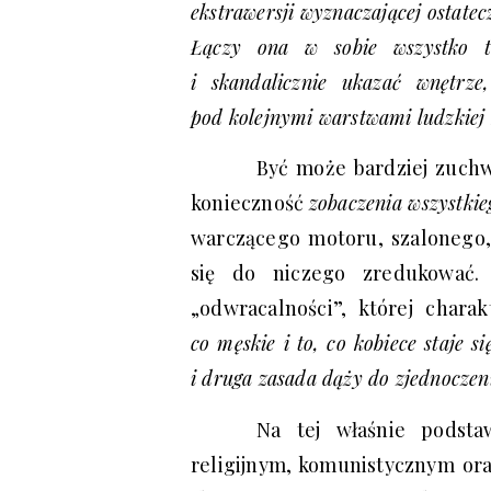
ekstrawersji wyznaczającej ostatec
Łączy ona w sobie wszystko to
i skandalicznie ukazać wnętrze
pod kolejnymi warstwami ludzkiej k
Być może bardziej zuchw
konieczność
zobaczenia wszystkie
warczącego motoru, szalonego,
się do niczego zredukować.
„odwracalności”, której chara
co męskie i to, co kobiece staje 
i druga zasada dąży do zjednocze
Na tej właśnie podsta
religijnym, komunistycznym or