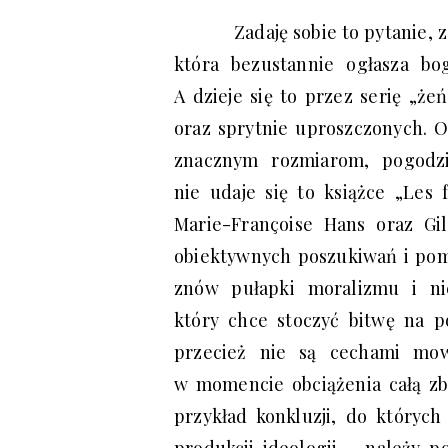
Zadaję sobie to pytanie, 
która bezustannie ogłasza bog
A dzieje się to przez serię „ż
oraz sprytnie uproszczonych. O 
znacznym rozmiarom, pogodzi
nie udaje się to książce „Les
Marie-Françoise Hans oraz Gil
obiektywnych poszukiwań i pom
znów pułapki moralizmu i nie
który chce stoczyć bitwę na p
przecież nie są cechami mowy
w momencie obciążenia całą zbr
przykład konkluzji, do któryc
produkcji ideologii – należy p