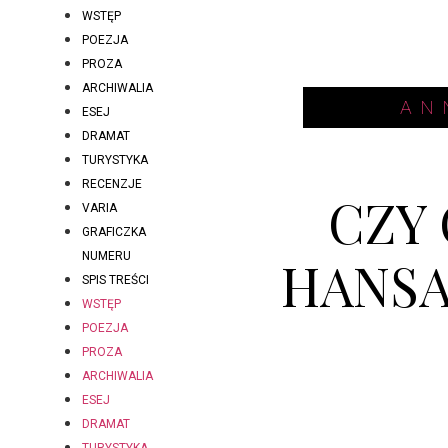
WSTĘP
POEZJA
PROZA
ARCHIWALIA
AN
ESEJ
DRAMAT
TURYSTYKA
RECENZJE
CZY 
VARIA
GRAFICZKA
NUMERU
HANSA
SPIS TREŚCI
WSTĘP
POEZJA
PROZA
ARCHIWALIA
ESEJ
DRAMAT