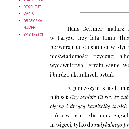
TURYSTYKA
RECENZJE
VARIA
GRAFICZKA
Hans Bellmer, malarz i
NUMERU
SPIS TREŚCI
w Paryżu trzy lata temu. Ilu
perwersji ucieleśnionej w słyn
nieświadomości fizycznej al
wydawnictwo Terrain Vague. Ws
i bardzo aktualnych pytań.
A pierwszym z nich może
miłości:
Czy wydaje Ci się, że zap
ciężką i drżącą kamizelkę twoich 
która w celu osłuchania zagadk
ni więcej, tylko do
radykalnego pr