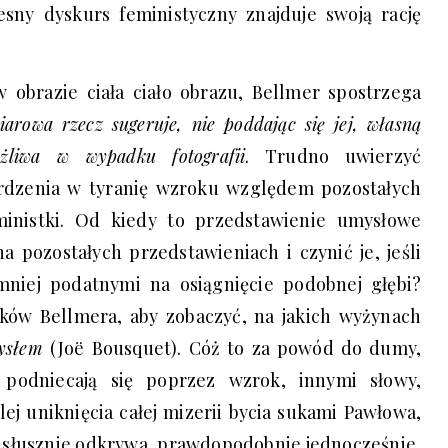
esny dyskurs feministyczny znajduje swoją rację
 obrazie ciała ciało obrazu, Bellmer spostrzega
arowa rzecz sugeruje, nie poddając się jej, własną
żliwa w wypadku fotografii
. Trudno uwierzyć
rdzenia w tyranię wzroku względem pozostałych
ministki. Od kiedy to przedstawienie umysłowe
a pozostałych przedstawieniach i czynić je, jeśli
niej podatnymi na osiągnięcie podobnej głębi?
nków Bellmera, aby zobaczyć, na jakich wyżynach
ysłem
(Joë Bousquet). Cóż to za powód do dumy,
podniecają się poprzez wzrok, innymi słowy,
ej uniknięcia całej mizerii bycia sukami Pawłowa,
r słusznie odkrywa, prawdopodobnie jednocześnie,