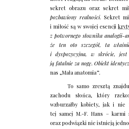
sekret obrazu oraz sekret mi
pozbawiony realności
. Sekret mi
i miłość są w swojej esencji
kryt
z potwornego słownika analogii-an
że ten oto szczegół, ta właśni
i dyspozycyjna, w skrócie, jes
ją fatalnie za nogę. Obiekt identy
nas „Mała anatomia”
.
To samo zresztą znajd
zachodu słońca, który rzeko
wzburzałby kobiety, jak i ni
tej samej M.-F. Hans – karmi
oraz podwiązki nie istnieją jedn