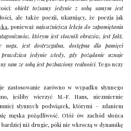
łości:
obiekt tożsamy jedynie z sobą samym jest
łości, ale także poezji, ukazujący, że poezja jak
yką
, ponieważ
najważniejsza lekcja do zapamiętania
tagonizmów, którym jest słownik obrazów, jest fakt,
e noga, jest dostrzegalna, dostępna dla pamięci
t prawdziwa jedynie wtedy, gdy pożądanie uznaje
czny sam ze sobą jest pozbawiony realności
. Tego uczy
uje zastosowanie zarówno w wypadku słynnego
mo, jeśliby wierzyć M.-F. Hans, niezmiernie
e mniej słynnych podwiązek, którymi – zdaniem
 się męska pożądliwość. Otóż ów zachód słońca
o bardziej niż drugie, póki nie wkroczą w dynamikę