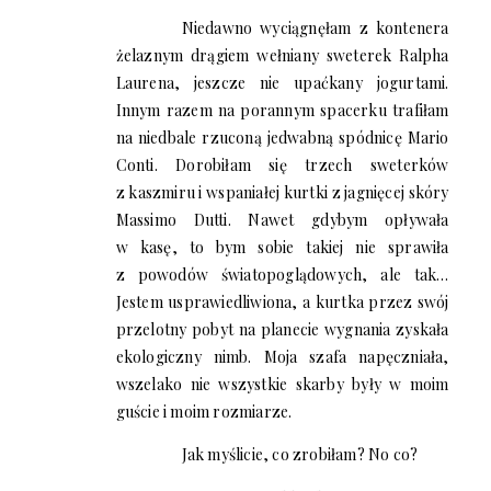
Niedawno wyciągnęłam z kontenera
żelaznym drągiem wełniany sweterek Ralpha
Laurena, jeszcze nie upaćkany jogurtami.
Innym razem na porannym spacerku trafiłam
na niedbale rzuconą jedwabną spódnicę Mario
Conti. Dorobiłam się trzech sweterków
z kaszmiru i wspaniałej kurtki z jagnięcej skóry
Massimo Dutti. Nawet gdybym opływała
w kasę, to bym sobie takiej nie sprawiła
z powodów światopoglądowych, ale tak…
Jestem usprawiedliwiona, a kurtka przez swój
przelotny pobyt na planecie wygnania zyskała
ekologiczny nimb. Moja szafa napęczniała,
wszelako nie wszystkie skarby były w moim
guście i moim rozmiarze.
Jak myślicie, co zrobiłam? No co?