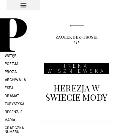
INDEKS AUTORÓW
INDEKS GRAFIKÓW
Zaułek bez-troski
(7)
WSTĘP
POEZJA
IRENA
WISZNIEWSKA
PROZA
ARCHIWALIA
HEREZJA W
ESEJ
ŚWIECIE MODY
DRAMAT
TURYSTYKA
RECENZJE
VARIA
GRAFICZKA
NUMERU