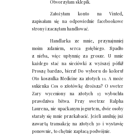
Otworzyłam sklepik.
Założyłam konto na Vinted,
zapisałam się na odpowiednie facebookowe
strony i zaczęłam handlować.
Handlarka ze mnie, przynajmniej
moim zdaniem, serca gołębiego. Spadło
z nieba, więc upłynnię za grosze. U mnie
każdego stać na sieciówki z wyższej półki!
Proszę bardzo, bierz! Do wyboru do koloru!
Oto koszulka Medicine za złotych 11. A może
sukienka Cos o złotówkę droższa? O sweter
Zary wyceniony na złotych 13 wybuchła
prawdziwa bitwa. Przy swetrze Ralpha
Laurena, nie upaćkanym jogurtem, dwie osoby
starały się mnie przekabacić. Jeżeli anuluję już
zawartą transakcję na złotych 30 i wystawię
ponownie, to chętnie zapłacą podwójnie.