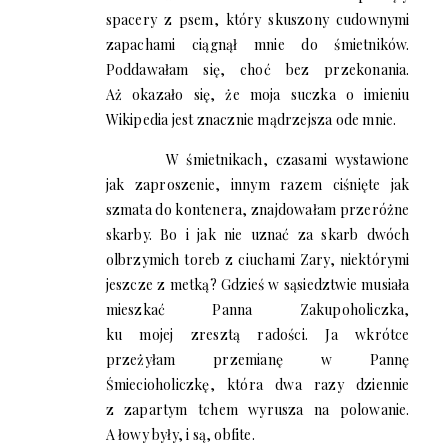
spacery z psem, który skuszony cudownymi
zapachami ciągnął mnie do śmietników.
Poddawałam się, choć bez przekonania.
Aż okazało się, że moja suczka o imieniu
Wikipedia jest znacznie mądrzejsza ode mnie.
W śmietnikach, czasami wystawione
jak zaproszenie, innym razem ciśnięte jak
szmata do kontenera, znajdowałam przeróżne
skarby. Bo i jak nie uznać za skarb dwóch
olbrzymich toreb z ciuchami Zary, niektórymi
jeszcze z metką? Gdzieś w sąsiedztwie musiała
mieszkać Panna Zakupoholiczka,
ku mojej zresztą radości. Ja wkrótce
przeżyłam przemianę w Pannę
Śmiecioholiczkę, która dwa razy dziennie
z zapartym tchem wyrusza na polowanie.
A łowy były, i są, obfite.