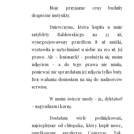
Moje przyjazne ceny budziły
drapieżne instynkty.
Dziewczyna, która kupiła u mnie
sztyblety Baldowskiego za 23 zł,
wynegocjowawszy przedtem 8 zł zniżki,
wystawiła je natychmiast u siebie za 150 zł. Jej
prawo. Ale – leniuszek! – posłużyła się moim
zdjęciem – a do tego prawa nie miała,
ponieważ nie sprzedałam jej zdjęcia tylko buty.
Bez wahania doniosłam na nią do nadzorców
serwisu.
W moim świecie mody – ja, dyktator!
– nagradzam i karzę.
Dostałam wiele podziękowań,
najcieplejsze od chłopaka, który kupił nowe,
ometkowane sneakersy Converse. Tak,