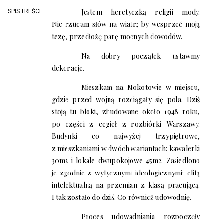
Jestem heretyczką religii mody.
SPIS TREŚCI
Nie rzucam słów na wiatr; by wesprzeć moją
tezę, przedłożę parę mocnych dowodów.
Na dobry początek ustawmy
dekoracje.
Mieszkam na Mokotowie w miejscu,
gdzie przed wojną rozciągały się pola. Dziś
stoją tu bloki, zbudowane około 1948 roku,
po części z cegieł z rozbiórki Warszawy.
Budynki co najwyżej trzypiętrowe,
z mieszkaniami w dwóch wariantach: kawalerki
30m2 i lokale dwupokojowe 45m2. Zasiedlono
je zgodnie z wytycznymi ideologicznymi: elitą
intelektualną na przemian z klasą pracującą.
I tak zostało do dziś. Co również udowodnię.
Proces udowadniania rozpoczęły