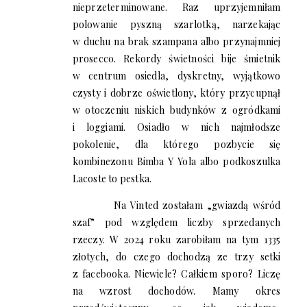
nieprzeterminowane. Raz uprzyjemniłam
polowanie pyszną szarlotką, narzekając
w duchu na brak szampana albo przynajmniej
prosecco. Rekordy świetności bije śmietnik
w centrum osiedla, dyskretny, wyjątkowo
czysty i dobrze oświetlony, który przycupnął
w otoczeniu niskich budynków z ogródkami
i loggiami. Osiadło w nich najmłodsze
pokolenie, dla którego pozbycie się
kombinezonu Bimba Y Yola albo podkoszulka
Lacoste to pestka.
Na Vinted zostałam „gwiazdą wśród
szaf” pod względem liczby sprzedanych
rzeczy. W 2024 roku zarobiłam na tym 1335
złotych, do czego dochodzą ze trzy setki
z facebooka. Niewiele? Całkiem sporo? Liczę
na wzrost dochodów. Mamy okres