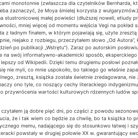
jscami monotonnie (zwłaszcza dla czytelników Bernharda, kt
rzeba zaznaczyć, że Moya śmielej korzysta z wulgaryzmów.)
na stustronicowej małej powieści (dłuższej noweli, etiudy pr
ywności, mniej więcej od momentu wejścia Vegi na pokład
zda z ładnym finałem, w którym pojawiają się, użyte zreszt
e, niejako z rozbiegu, przeczytałem słowo „Od Autora”, kt
dzień po publikacji „Wstrętu”). Zaraz po autorskim posłowiu
e na swój informatywno-akademicki sposób, eksperckiego 
iąż lepszy od Wikipedii. Dzięki temu drugiemu posłowi pozn
się nie myli, co mnie uspokoiło, bo takiego go właśnie zapa
nego, zresztą, książka została świetnie zredagowana, nie 
aczy ono tyle, co noszący cechy literackiego indygenizmu,
 do przywrócenia wartości kulturowych rdzennych ludów sprz
ale czytałem ją dobre pięć dni, po części z powodu sezon
ia, że i tak wiem co będzie za chwilę, bo ta książka to p
tycznego memu, nadającego się do stosunkowo łatwej i szybk
teracki powstały w drugiej połowie XX w. gwarantujący swo