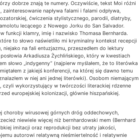
órzy dobrze znają te numery. Oczywiście, tekst Moi różni
, zainteresowanie napływa falami i falami odpływa,
ozatorskiej, ćwiczenia stylistycznego, parodii, diatryby,
 samolotu lecącego z Nowego Jorku do San Salvador.
ą w funkcji klamry, imię i nazwisko Thomasa Bernharda.
óre to słowo naświetliło mi kryminalny kontekst recepcji
, niejako na fali entuzjazmu, przeszedłem do lektury
posłowia Arkadiusza Żychlińskiego, który w kwestiach
ałem słowo „indygenny” (najpierw myślałem, że to literówka
miętałem z jakiejś konferencji, na której się dawno temu
znalazłem w niej ani jednej literówki). Osobom niemającym
 czyli wykorzystujący w twórczości literackiej rdzenne
ed europejskiej kolonizacji, głównie hiszpańskiej.
owej choroby wirusowej górnych dróg oddechowych,
rzecież niewiele więcej niż bernhardowski mem (Bernhard
iej imitacji oraz reprodukcji bez utraty jakości,
jemu autorowi relatywną nieśmiertelność i relatywnie