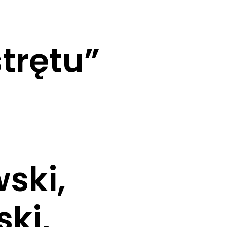
trętu”
ski,
ki,