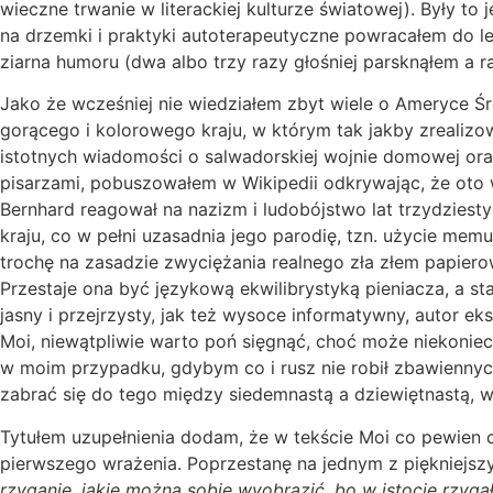
wieczne trwanie w literackiej kulturze światowej). Były t
na drzemki i praktyki autoterapeutyczne powracałem do le
ziarna humoru (dwa albo trzy razy głośniej parsknąłem
Jako że wcześniej nie wiedziałem zbyt wiele o Ameryce Ś
gorącego i kolorowego kraju, w którym tak jakby zrealizo
istotnych wiadomości o salwadorskiej wojnie domowej ora
pisarzami, pobuszowałem w Wikipedii odkrywając, że oto 
Bernhard reagował na nazizm i ludobójstwo lat trzydzies
kraju, co w pełni uzasadnia jego parodię, tzn. użycie m
trochę na zasadzie zwyciężania realnego zła złem papiero
Przestaje ona być językową ekwilibrystyką pieniacza, a 
jasny i przejrzysty, jak też wysoce informatywny, autor e
Moi, niewątpliwie warto poń sięgnąć, choć może niekonie
w moim przypadku, gdybym co i rusz nie robił zbawiennyc
zabrać się do tego między siedemnastą a dziewiętnastą, w
Tytułem uzupełnienia dodam, że w tekście Moi co pewien c
pierwszego wrażenia. Poprzestanę na jednym z piękniejsz
rzyganie, jakie można sobie wyobrazić, bo w istocie rzyg