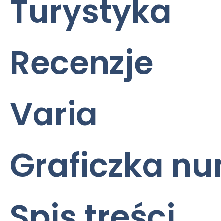
Turystyka
Recenzje
Varia
Graficzka n
Spis treści