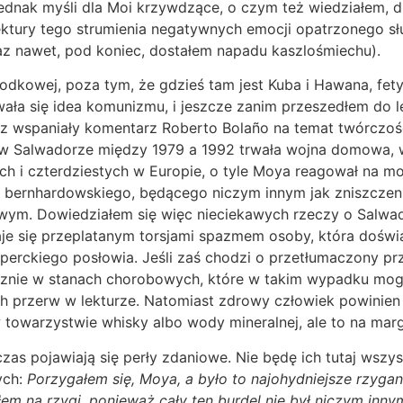
o jednak myśli dla Moi krzywdzące, o czym też wiedziałem, 
ktury tego strumienia negatywnych emocji opatrzonego słus
 a raz nawet, pod koniec, dostałem napadu kaszlośmiec
rodkowej, poza tym, że gdzieś tam jest Kuba i Hawana, fe
wała się idea komunizmu, i jeszcze zanim przeszedłem do l
z wspaniały komentarz Roberto Bolaño na temat twórczości
w Salwadorze między 1979 a 1992 trwała wojna domowa, w 
tych i czterdziestych w Europie, o tyle Moya reagował n
emu bernhardowskiego, będącego niczym innym jak zniszcze
wym. Dowiedziałem się więc nieciekawych rzeczy o Salwado
staje się przeplatanym torsjami spazmem osoby, która doś
ksperckiego posłowia. Jeśli zaś chodzi o przetłumaczony pr
cznie w stanach chorobowych, które w takim wypadku mogł
h przerw w lekturze. Natomiast zdrowy człowiek powinien 
 towarzystwie whisky albo wody mineralnej, ale to na marg
zas pojawiają się perły zdaniowe. Nie będę ich tutaj wszy
ych:
Porzygałem się, Moya, a było to najohydniejsze rzygan
ałem na rzygi, ponieważ cały ten burdel nie był niczym in