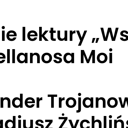
e lektury „Ws
ellanosa Moi
ander Trojanow
diusz Żychlińs