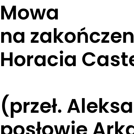
Mowa
na zakończeni
Horacia Cast
(przeł. Aleks
posłowie Arka