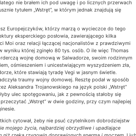
dlatego nie brałem ich pod uwagę i po licznych przerwach
znie tytułem „Wstręt”, w którym jednak znajdują się
hu).
tysz Europejczyków, którzy marzą o wycieczce do tego
ektury eksperckiego posłowia, zawierającego kilka
 Moi oraz relacji łączącej nacjonalistów z prawdziwymi
wyniku której zginęło 80 tys. osób. O ile więc Thomas
a morderczą wojnę domową w Salwadorze, swoim rodzinnym
niem, ośmieszeniem i unicestwiającym wyszydzeniem zła,
rze, które stawiają tyradę Vegi w jasnym świetle.
wiadczyła traumy wojny domowej. Resztę podał w sposób
zez Aleksandra Trojanowskiego na język polski „Wstręt”
yby ulec spotęgowaniu, jak z pewnością stałoby się
przeczytać „Wstręt” w dwie godziny, przy czym najlepiej
inesie.
stkich cytował, żeby nie psuć czytelnikom dobrodziejstw
ie mojego życia, najbardziej obrzydliwe i upadlające
nym niż rzeką rzygowin doprawionych spermą i moczem.
I już