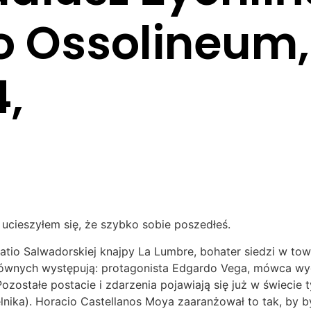
 Ossolineum,
,
 ucieszyłem się, że szybko sobie poszedłeś.
 patio Salwadorskiej knajpy La Lumbre, bohater siedzi w tow
łównych występują: protagonista Edgardo Vega, mówca wygł
ozostałe postacie i zdarzenia pojawiają się już w świecie ty
lnika). Horacio Castellanos Moya zaaranżował to tak, by