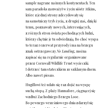
sample nagrane na innych kontynentach. Ten
sam paradoks zauważył w życiu sióstr Atkins,
które z jednej strony zdecydowały się
na samotniczy tryb życia, z drugiej zaś, dzięki
temu, poznawały nowych, interesujących,
z różnych stron świata pochodzących ludzi,
którzy chętnie je tu odwiedzają. Bo choć wyspa
to teraz rezerwat przyrody i ma na brzegu
znak ostrzegawczy
No Landing
, można
zapisać się na regularnie organizowane
przez Cornwall Wildlife Trust wycieczki.
I dotrzeć tam stateczkiem ze szklanym dnem.
Albo nawet pieszo.
Hugillowi też udało się raz dojść na wyspę
suchą stopą. Z plaży Hannafore, ciągnącej się
wzdłuż Zachodniego Brzegu Looe.
Bo pewnego wrześniowego dnia zdarzył się