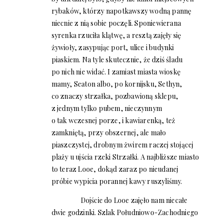
rybaków, którzy napotkawszy wodną pannę
niecnie z nią sobie poczęli. Sponiewierana
syrenka rzuciła klątwę, a resztą zajęły się
żywioły, zasypując port, ulice i budynki
piaskiem. Na tyle skutecznie, że dziś śladu
po nich nie widać. I zamiast miasta wioskę
mamy, Seaton albo, po kornijsku, Sethyn,
co znaczy strzałka, pozbawioną sklepu,
z jednym tylko pubem, nieczynnym
o tak wczesnej porze, i kawiarenką, też
zamkniętą, przy obszernej, ale mało
piaszczystej, drobnym żwirem raczej stojącej
plaży u ujścia rzeki Strzałki. A najbliższe miasto
to teraz Looe, dokąd zaraz po nieudanej
próbie wypicia porannej kawy ruszyliśmy.
Dojście do Looe zajęło nam niecałe
dwie godzinki. Szlak Południowo-Zachodniego