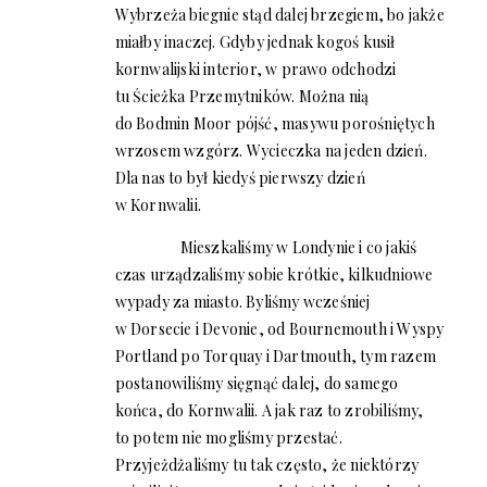
Wybrzeża biegnie stąd dalej brzegiem, bo jakże
miałby inaczej. Gdyby jednak kogoś kusił
kornwalijski interior, w prawo odchodzi
tu Ścieżka Przemytników. Można nią
do Bodmin Moor pójść, masywu porośniętych
wrzosem wzgórz. Wycieczka na jeden dzień.
Dla nas to był kiedyś pierwszy dzień
w Kornwalii.
Mieszkaliśmy w Londynie i co jakiś
czas urządzaliśmy sobie krótkie, kilkudniowe
wypady za miasto. Byliśmy wcześniej
w Dorsecie i Devonie, od Bournemouth i Wyspy
Portland po Torquay i Dartmouth, tym razem
postanowiliśmy sięgnąć dalej, do samego
końca, do Kornwalii. A jak raz to zrobiliśmy,
to potem nie mogliśmy przestać.
Przyjeżdżaliśmy tu tak często, że niektórzy