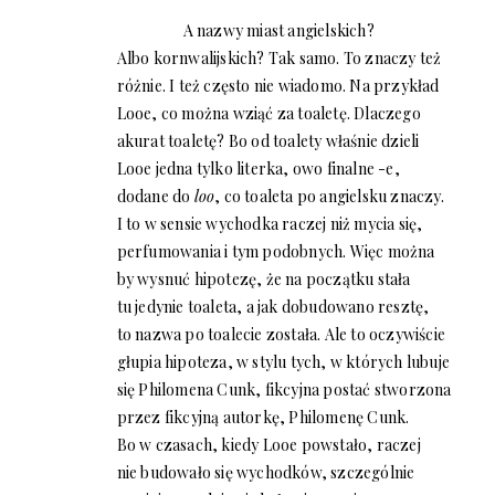
A nazwy miast angielskich?
Albo kornwalijskich? Tak samo. To znaczy też
różnie. I też często nie wiadomo. Na przykład
Looe, co można wziąć za toaletę. Dlaczego
akurat toaletę? Bo od toalety właśnie dzieli
Looe jedna tylko literka, owo finalne -e,
dodane do
loo
, co toaleta po angielsku znaczy.
I to w sensie wychodka raczej niż mycia się,
perfumowania i tym podobnych. Więc można
by wysnuć hipotezę, że na początku stała
tu jedynie toaleta, a jak dobudowano resztę,
to nazwa po toalecie została. Ale to oczywiście
głupia hipoteza, w stylu tych, w których lubuje
się Philomena Cunk, fikcyjna postać stworzona
przez fikcyjną autorkę, Philomenę Cunk.
Bo w czasach, kiedy Looe powstało, raczej
nie budowało się wychodków, szczególnie