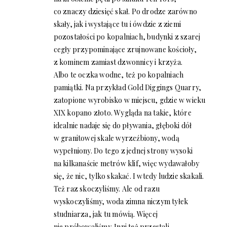
co znaczy dziesięć skał. Po drodze zarówno
skały, jak i wystające tu i ówdzie z ziemi
pozostałości po kopalniach, budynki z szarej
cegły przypominające zrujnowane kościoły,
z kominem zamiast dzwonnicy i krzyża.
Albo te oczka wodne, też po kopalniach
pamiątki. Na przykład Gold Diggings Quarry,
zatopione wyrobisko w miejscu, gdzie w wieku
XIX kopano złoto. Wygląda na takie, które
idealnie nadaje się do pływania, głęboki dół
w granitowej skale wyrzeźbiony, wodą
wypełniony. Do tego z jednej strony wysoki
na kilkanaście metrów klif, więc wydawałoby
się, że nic, tylko skakać. I wtedy ludzie skakali.
Też raz skoczyliśmy. Ale od razu
wyskoczyliśmy, woda zimna niczym tyłek
studniarza, jak tu mówią. Więcej
nie próbowaliśmy. Inni też przestali.