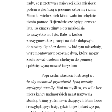
rady, że przetrwają najwyżej kilka miesięcy,
potem wykończą je jesienne sztormy i zima.
Mimo to wielu z nich kibicowało im i chętnie
niosło pomoc. Najtrudniejsze były pierwsze
lata. To znaczy zimy. Potem jakoś się
to wszystko ułożyło. Babs w końcu
zrezygnowała z pracy i na stałe dołączyła
do siostry. Oprócz domu, w którym mieszkały,
wyremontowały pozostałe dwa, które mogły
zaoferować osobom chętnym do pomocy
i później wynajmować turystom.
Poprzedni właściciel ostrzegł je,
że
aby zachować prywatność, będą musiały
wyciągnąć strzelbę
. Miał na myśli to, co w Polsce
mieszkańcy nadmorskich miast nazywają
stonką, tłumy gości nawiedzających latem Looe
i rozglądających się, gdzie tu jest jakaś wyspa,