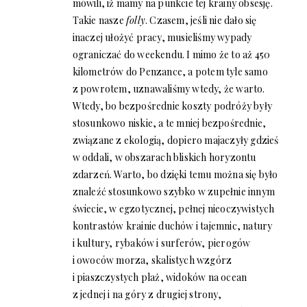
mówili, iż mamy na punkcie tej krainy obsesję.
Takie nasze
folly
. Czasem, jeśli nie dało się
inaczej ułożyć pracy, musieliśmy wypady
ograniczać do weekendu. I mimo że to aż 450
kilometrów do Penzance, a potem tyle samo
z powrotem, uznawaliśmy wtedy, że warto.
Wtedy, bo bezpośrednie koszty podróży były
stosunkowo niskie, a te mniej bezpośrednie,
związane z ekologią, dopiero majaczyły gdzieś
w oddali, w obszarach bliskich horyzontu
zdarzeń. Warto, bo dzięki temu można się było
znaleźć stosunkowo szybko w zupełnie innym
świecie, w egzotycznej, pełnej nieoczywistych
kontrastów krainie duchów i tajemnic, natury
i kultury, rybaków i surferów, pierogów
i owoców morza, skalistych wzgórz
i piaszczystych plaż, widoków na ocean
z jednej i na góry z drugiej strony,