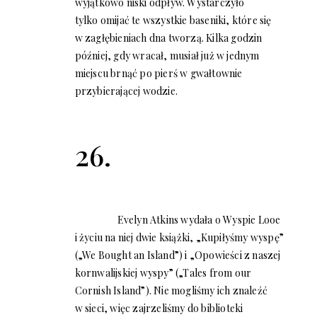
wyjątkowo niski odpływ. Wystarczyło
tylko omijać te wszystkie baseniki, które się
w zagłębieniach dna tworzą. Kilka godzin
później, gdy wracał, musiał już w jednym
miejscu brnąć po pierś w gwałtownie
przybierającej wodzie.
26.
Evelyn Atkins wydała o Wyspie Looe
i życiu na niej dwie książki, „Kupiłyśmy wyspę”
(„We Bought an Island”) i „Opowieści z naszej
kornwalijskiej wyspy” („Tales from our
Cornish Island”). Nie mogliśmy ich znaleźć
w sieci, więc zajrzeliśmy do biblioteki