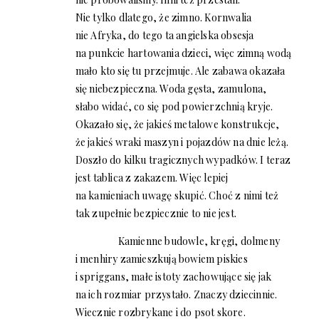
Nie tylko dlatego, że zimno. Kornwalia
nie Afryka, do tego ta angielska obsesja
na punkcie hartowania dzieci, więc zimną wodą
mało kto się tu przejmuje. Ale zabawa okazała
się niebezpieczna. Woda gęsta, zamulona,
słabo widać, co się pod powierzchnią kryje.
Okazało się, że jakieś metalowe konstrukcje,
że jakieś wraki maszyn i pojazdów na dnie leżą.
Doszło do kilku tragicznych wypadków. I teraz
jest tablica z zakazem. Więc lepiej
na kamieniach uwagę skupić. Choć z nimi też
tak zupełnie bezpiecznie to nie jest.
Kamienne budowle, kręgi, dolmeny
i menhiry zamieszkują bowiem piskies
i spriggans, małe istoty zachowujące się jak
na ich rozmiar przystało. Znaczy dziecinnie.
Wiecznie rozbrykane i do psot skore.