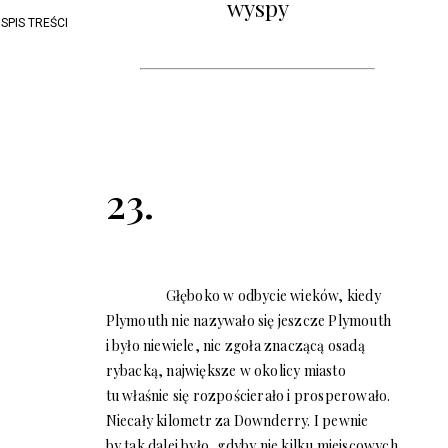
wyspy
SPIS TREŚCI
23.
Głęboko w odbycie wieków, kiedy
Plymouth nie nazywało się jeszcze Plymouth
i było niewiele, nic zgoła znaczącą osadą
rybacką, największe w okolicy miasto
tu właśnie się rozpościerało i prosperowało.
Niecały kilometr za Downderry. I pewnie
by tak dalej było, gdyby nie kilku miejscowych