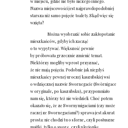
w miejscu, gdzie nie było niczego innego.
Nazwa miejscowości jest najprawdopodobniej
starsza niż samo pojęcie toalety. Skąd więc się
wzięła?
Można wyobrazić sobie zakłopotanie
mieszkańców, gdyby ich zacząć
o to wypytywać. Większość pewnie
by próbowała grzecznie zmienić temat.
Niektórzy mogliby wprost przyznać,
że nie mają pojęcia. Podobnie jak niegdyś
mieszkańcy pewnej uroczej kaszubskiej wsi
o wdzięcznej nazwie Swornegacie (Swòrnigace
w oryginale, po kaszubsku), przypomniało
nam się, którzy też nie wiedzieli. Choć potem
okazało się, że ze Swornymigaciami (czy może
raczej ze Swornegaciami?) sprawa jest akurat
prosta: nie chodzi tu o sforne, czyli posłuszne
majtki, tylko o sworę, czyli plecionkę