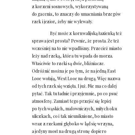
z korzeni sosnowych, wykorzystywaną
do gacenia, to znaczy do umacniania brzegów
rzek i jezior, żeby nie wylewały.
Być może z kornwalijską łazienką też
sprawa jest prosta? Pewnie, że prosta. Że też
wcześniej na to nie wpadliśmy. Przecież miasto
leży nad rzeką, która tu wpada do morza.
Właściwie to rzeki są dwie, bliźniacze.
Odróżnić można je po tym, że na jedną East
Looe wołają, West Looe na drugą. Więc nazwa
od tych rzek się wzięła. I już. Nie ma co dalej
pytać. Tak tu ładnie i przyjemnie, po co psuć
atmosferę. Zamiast tego przejść się lepiej
po tych wąskich, malowniczych, miłych oku
uliczkach, co i tak nieuniknione, bo miasto
wraz z rzekami głęboko w ląd się wrzyna,
a jedyny most na drugą stronę dopiero