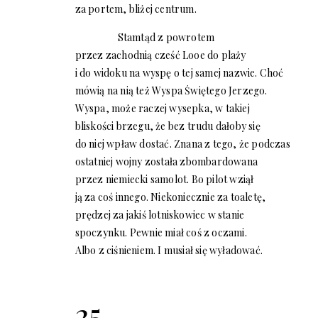
za portem, bliżej centrum.
Stamtąd z powrotem
przez zachodnią cześć Looe do plaży
i do widoku na wyspę o tej samej nazwie. Choć
mówią na nią też Wyspa Świętego Jerzego.
Wyspa, może raczej wysepka, w takiej
bliskości brzegu, że bez trudu dałoby się
do niej wpław dostać. Znana z tego, że podczas
ostatniej wojny została zbombardowana
przez niemiecki samolot. Bo pilot wziął
ją za coś innego. Niekoniecznie za toaletę,
prędzej za jakiś lotniskowiec w stanie
spoczynku. Pewnie miał coś z oczami.
Albo z ciśnieniem. I musiał się wyładować.
25.