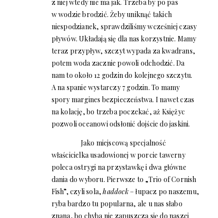
z niej wtedy nie ma jak. Trzeba by po pas
w wodzie brodzić. Żeby uniknąć takich
niespodzianek, sprawdziliśmy wcześniej czasy
pływów. Układają się dla nas korzystnie. Mamy
teraz przypływ, szczyt wypada za kwadrans,
potem woda zacznie powoli odchodzić. Da
nam to około 12 godzin do kolejnego szczytu.
A na spanie wystarczy 7 godzin. To mamy
spory margines bezpieczeństwa. I nawet czas
na kolację, bo trzeba poczekać, aż Księżyc
pozwoli oceanowi odsłonić dojście do jaskini.
Jako miejscową specjalność
właścicielka usadowionej w porcie tawerny
poleca ostrygi na przystawkę i dwa główne
dania do wyboru. Pierwsze to „Trio of Cornish
Fish”, czyli sola,
haddock
– łupacz po naszemu,
ryba bardzo tu popularna, ale u nas słabo
znana, bo chyba nie zapuszcza się do naszej