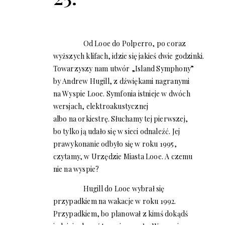
Od Looe do Polperro, po coraz
wyższych klifach, idzie się jakieś dwie godzinki.
Towarzyszy nam utwór „Island Symphony”
by Andrew Hugill, z dźwiękami nagranymi
na Wyspie Looe. Symfonia istnieje w dwóch
wersjach, elektroakustycznej
albo na orkiestrę. Słuchamy tej pierwszej,
bo tylko ją udało się w sieci odnaleźć. Jej
prawykonanie odbyło się w roku 1995,
czytamy, w Urzędzie Miasta Looe. A czemu
nie na wyspie?
Hugill do Looe wybrał się
przypadkiem na wakacje w roku 1992.
Przypadkiem, bo planował z kimś dokądś