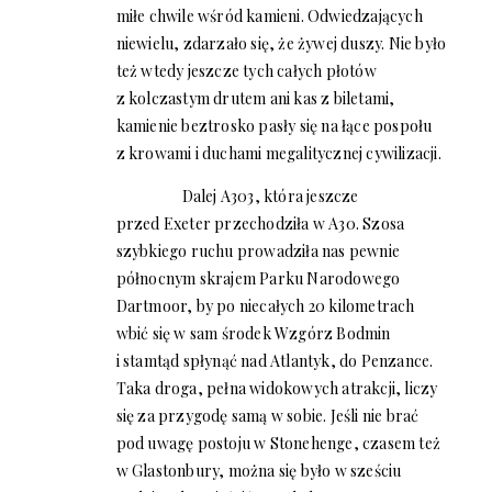
miłe chwile wśród kamieni. Odwiedzających
niewielu, zdarzało się, że żywej duszy. Nie było
też wtedy jeszcze tych całych płotów
z kolczastym drutem ani kas z biletami,
kamienie beztrosko pasły się na łące pospołu
z krowami i duchami megalitycznej cywilizacji.
Dalej A303, która jeszcze
przed Exeter przechodziła w A30. Szosa
szybkiego ruchu prowadziła nas pewnie
północnym skrajem Parku Narodowego
Dartmoor, by po niecałych 20 kilometrach
wbić się w sam środek Wzgórz Bodmin
i stamtąd spłynąć nad Atlantyk, do Penzance.
Taka droga, pełna widokowych atrakcji, liczy
się za przygodę samą w sobie. Jeśli nie brać
pod uwagę postoju w Stonehenge, czasem też
w Glastonbury, można się było w sześciu