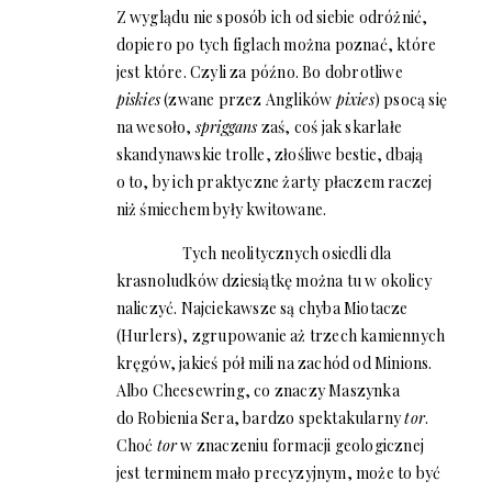
Z wyglądu nie sposób ich od siebie odróżnić,
dopiero po tych figlach można poznać, które
jest które. Czyli za późno. Bo dobrotliwe
piskies
(zwane przez Anglików
pixies
) psocą się
na wesoło,
spriggans
zaś, coś jak skarlałe
skandynawskie trolle, złośliwe bestie, dbają
o to, by ich praktyczne żarty płaczem raczej
niż śmiechem były kwitowane.
Tych neolitycznych osiedli dla
krasnoludków dziesiątkę można tu w okolicy
naliczyć. Najciekawsze są chyba Miotacze
(Hurlers), zgrupowanie aż trzech kamiennych
kręgów, jakieś pół mili na zachód od Minions.
Albo Cheesewring, co znaczy Maszynka
do Robienia Sera, bardzo spektakularny
tor
.
Choć
tor
w znaczeniu formacji geologicznej
jest terminem mało precyzyjnym, może to być