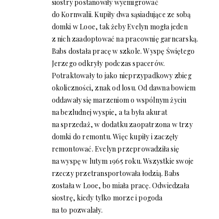
siostry postanowiły wyemigrować
do Kornwalii. Kupiły dwa sąsiadujące ze sobą
domki w Looe, tak żeby Evelyn mogła jeden
z nich zaadoptować na pracownię garncarską.
Babs dostała pracę w szkole. Wyspę Świętego
Jerzego odkryły podczas spacerów.
Potraktowały to jako nieprzypadkowy zbieg
okoliczności, znak od losu. Od dawna bowiem
oddawały się marzeniom o wspólnym życiu
na bezludnej wyspie, a ta była akurat
na sprzedaż, w dodatku zaopatrzona w trzy
domki do remontu. Więc kupiły i zaczęły
remontować. Evelyn przeprowadziła się
na wyspę w lutym 1965 roku. Wszystkie swoje
rzeczy przetransportowała łodzią. Babs
została w Looe, bo miała pracę. Odwiedzała
siostrę, kiedy tylko morze i pogoda
na to pozwalały.