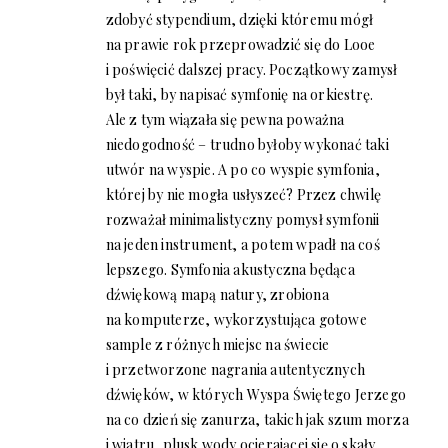
zdobyć stypendium, dzięki któremu mógł
na prawie rok przeprowadzić się do Looe
i poświęcić dalszej pracy. Początkowy zamysł
był taki, by napisać symfonię na orkiestrę.
Ale z tym wiązała się pewna poważna
niedogodność – trudno byłoby wykonać taki
utwór na wyspie. A po co wyspie symfonia,
której by nie mogła usłyszeć? Przez chwilę
rozważał minimalistyczny pomysł symfonii
na jeden instrument, a potem wpadł na coś
lepszego. Symfonia akustyczna będąca
dźwiękową mapą natury, zrobiona
na komputerze, wykorzystująca gotowe
sample z różnych miejsc na świecie
i przetworzone nagrania autentycznych
dźwięków, w których Wyspa Świętego Jerzego
na co dzień się zanurza, takich jak szum morza
i wiatru, plusk wody ocierającej się o skały,