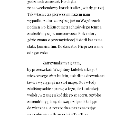
godzinach zmieścić. No chyba
że na weekendowy korek trafisz, wtedy gorzej.
Tak właśnie za pierwszym razem nam
wypadło, zator zaczął się już na Wzgórzach
Bodmin. Po kilkuset metrach żółwiego tempa
znaleźliśmy się w miejscowości Bolventor,
gdzie znana z przemytniczej historii karczma
stała, Jamaica Inn. Do dziś stoi. Nieprzerwanie
od 1750 roku.
Zatrzymaliśmy się tam,
by przeczekać. Wzięliśmy kufelek jakiegoś
miejscowego
ale
z bufetu, usiedli na drewnianej
ławie i wyciągnęli na stół mapę. No i wtedy
zdaliśmy sobie sprawę z tego, ile tu atrakcji
wokół, w zasięgu krótkiego spaceru. Szybko
zmieniliśmy plany, dalszą jazdę odkładając
do wieczora. A resztę dnia przeznaczając
na zrobienie pętli po szlaku Ten Tors,