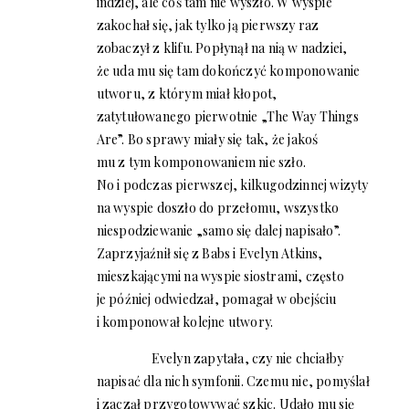
indziej, ale coś tam nie wyszło. W wyspie
zakochał się, jak tylko ją pierwszy raz
zobaczył z klifu. Popłynął na nią w nadziei,
że uda mu się tam dokończyć komponowanie
utworu, z którym miał kłopot,
zatytułowanego pierwotnie „The Way Things
Are”. Bo sprawy miały się tak, że jakoś
mu z tym komponowaniem nie szło.
No i podczas pierwszej, kilkugodzinnej wizyty
na wyspie doszło do przełomu, wszystko
niespodziewanie „samo się dalej napisało”.
Zaprzyjaźnił się z Babs i Evelyn Atkins,
mieszkającymi na wyspie siostrami, często
je później odwiedzał, pomagał w obejściu
i komponował kolejne utwory.
Evelyn zapytała, czy nie chciałby
napisać dla nich symfonii. Czemu nie, pomyślał
i zaczął przygotowywać szkic. Udało mu się