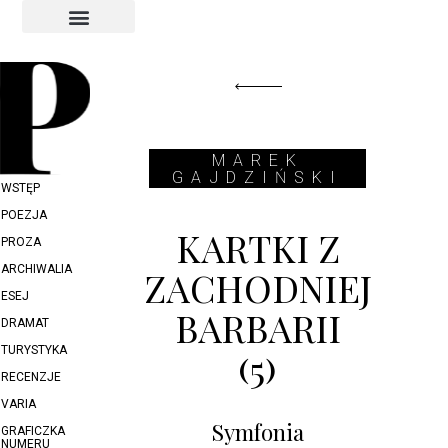
INDEKS AUTORÓW
INDEKS GRAFIKÓW
MAREK
GAJDZIŃSKI
WSTĘP
POEZJA
KARTKI Z
PROZA
ARCHIWALIA
ZACHODNIEJ
ESEJ
BARBARII
DRAMAT
TURYSTYKA
(5)
RECENZJE
VARIA
Symfonia
GRAFICZKA
NUMERU