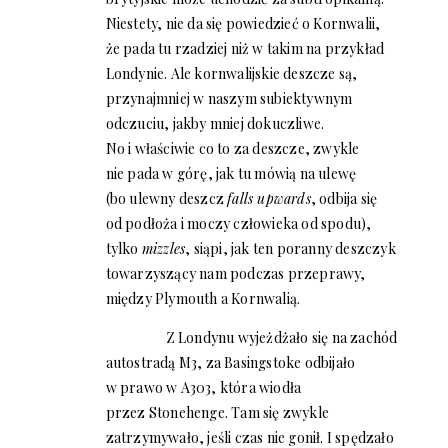
Niestety, nie da się powiedzieć o Kornwalii,
że pada tu rzadziej niż w takim na przykład
Londynie. Ale kornwalijskie deszcze są,
przynajmniej w naszym subiektywnym
odczuciu, jakby mniej dokuczliwe.
No i właściwie co to za deszcze, zwykle
nie pada w górę, jak tu mówią na ulewę
(bo ulewny deszcz
falls upwards
, odbija się
od podłoża i moczy człowieka od spodu),
tylko
mizzles
, siąpi, jak ten poranny deszczyk
towarzyszący nam podczas przeprawy,
między Plymouth a Kornwalią.
Z Londynu wyjeżdżało się na zachód
autostradą M3, za Basingstoke odbijało
w prawo w A303, która wiodła
przez Stonehenge. Tam się zwykle
zatrzymywało, jeśli czas nie gonił. I spędzało