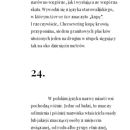
zarówno wzgórze, jak i wystająca ze wzgórza
skała. Wywodzi się z języka starowalijskiego,
w którym
tẁrr
or
twr
znaczyło „kupę”.
I rzeczywiście, Cheesewring kupę krowią
przypomina, siedem granitowych placków
ułożonych jeden na drugim w słupek sięgający
tak na oko dziesięciu metrów.
24.
W polskim języku nazwy miast i wsi
pochodzą różnie. Jedne od ludzi, to znaczy
od imienia i później nazwiska właściciela osady
lub jakiejś znaczącej osoby z miejscem
związanej, od rodu albo grupy etnicznej,