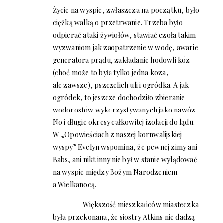
Życie na wyspie, zwłaszcza na początku, było
ciężką walką o przetrwanie. Trzeba było
odpierać ataki żywiołów, stawiać czoła takim
wyzwaniom jak zaopatrzenie w wodę, awarie
generatora prądu, zakładanie hodowli kóz
(choć może to była tylko jedna koza,
ale zawsze), pszczelich uli i ogródka. A jak
ogródek, to jeszcze dochodziło zbieranie
wodorostów wykorzystywanych jako nawóz.
No i długie okresy całkowitej izolacji do lądu.
W „Opowieściach z naszej kornwalijskiej
wyspy” Evelyn wspomina, że pewnej zimy ani
Babs, ani nikt inny nie był w stanie wylądować
na wyspie między Bożym Narodzeniem
a Wielkanocą.
Większość mieszkańców miasteczka
była przekonana, że siostry Atkins nie dadzą