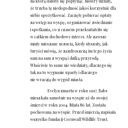
na którą dałoby się popłynąć. Siostry uznały,
że trzeba tę niedogodność jakoś korzystnie dla
siebie spożytkować. Zaczęły pobierać opłaty
za wstęp na wyspę, organizować zwiedzanie
i spotkania, co z czasem przekształciło się
w całkiem dochodowy interes. Ale zawsze
miały mieszane uczucia, kiedy słyszały, jak
turyści mówią, że zazdroszczą im tego życia
sam na sam z wyspą i dziką przyrodą.
Właściwie to same nie wiedziały, dlaczego się
tak na to wygnanie uparły i dlaczego
nie wracają do wygód miasta.
Evelyn zmarła w roku 1997. Babs
mieszkała samotnie na wyspie aż do swojej
śmierci w roku 2004. Miała 86 lat. Została
pochowana na wyspie. Przed śmiercią zapisała
wszystko fundacji Cornwall Wildlife Trust.