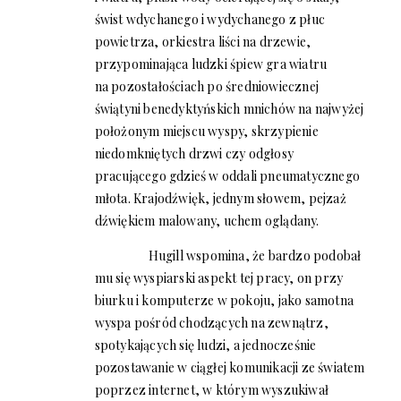
świst wdychanego i wydychanego z płuc
powietrza, orkiestra liści na drzewie,
przypominająca ludzki śpiew gra wiatru
na pozostałościach po średniowiecznej
świątyni benedyktyńskich mnichów na najwyżej
położonym miejscu wyspy, skrzypienie
niedomkniętych drzwi czy odgłosy
pracującego gdzieś w oddali pneumatycznego
młota. Krajodźwięk, jednym słowem, pejzaż
dźwiękiem malowany, uchem oglądany.
Hugill wspomina, że bardzo podobał
mu się wyspiarski aspekt tej pracy, on przy
biurku i komputerze w pokoju, jako samotna
wyspa pośród chodzących na zewnątrz,
spotykających się ludzi, a jednocześnie
pozostawanie w ciągłej komunikacji ze światem
poprzez internet, w którym wyszukiwał