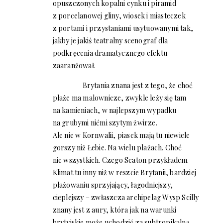
opuszczonych kopalni cynku i piramid
z porcelanowej gliny, wiosek i miasteczek
z portami i przystaniami usytuowanymi tak,
jakby je jakiś teatralny scenograf dla
podkręcenia dramatycznego efektu
zaaranżował.
Brytania znana jest z tego, że choć
plaże ma malownicze, zwykle leży się tam
na kamieniach, w najlepszym wypadku
na grubymi nićmi szytym żwirze.
Ale nie w Kornwalii, piasek mają tu niewiele
gorszy niż Łebie. Na wielu plażach. Choć
nie wszystkich. Czego Seaton przykładem.
Klimat tu inny niż w reszcie Brytanii, bardziej
plażowaniu sprzyjający, łagodniejszy,
cieplejszy – zwłaszcza archipelag Wysp Scilly
znany jest z aury, która jak na warunki
brytyjskie może uchodzić za subtropikalną.