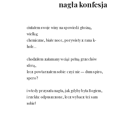
nagła konfesja
ciułałem swoje winy na spowiedź głośną,
wielką;
chemiczne, białe noce, porywisty z rana k-
hole…
chodziłem załamany wciąż pełną grzechów
sferą,
lecz powtarzałem sobie: czyż nie ― dum spiro,
spero?
i wtedy przyszła nagła, jak gdyby była Bogiem,
i rzekła: odpuszczone, lecz wybacz też sam
sobie!