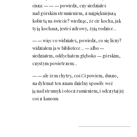
cisza: ― ― ― powiedz, czy siedziałeś
nad górskim strumieniem, z najpiękniejszą
kobietą na świecie? wiedząc, że cie kocha, jak
ty ją kochasz, jesteś zdrowy, żyją rodzice…
― ― więc co widziałeś, powiedz, co się liczy?
widziałem ja w bibliotece… ― albo ―
siedziałem, oddychałem głęboko ― górskim,
czystym powietrzem…
― ― ale żem chytry, coś Ci powiem, duszo,
na dylemat ten znam dzielny sposób: weź
ją nad strumyk i otocz ramieniem, i odczytaj jej
coś z kanonu.