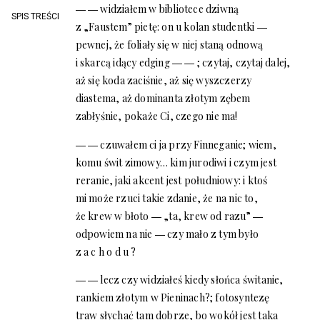
― ― widziałem w bibliotece dziwną
SPIS TREŚCI
z „Faustem” pietę: on u kolan studentki ―
pewnej, że foliały się w niej staną odnową
i skarcą idący edging ― ― ; czytaj, czytaj dalej,
aż się koda zaciśnie, aż się wyszczerzy
diastema, aż dominanta złotym zębem
zabłyśnie, pokaże Ci, czego nie ma!
― ― czuwałem ci ja przy Finneganie; wiem,
komu świt zimowy… kim jurodiwi i czym jest
reranie, jaki akcent jest południowy: i ktoś
mi może rzuci takie zdanie, że na nic to,
że krew w błoto ― „ta, krew od razu” ―
odpowiem na nie ― czy mało z tym było
z a c h o d u ?
― ― lecz czy widziałeś kiedy słońca świtanie,
rankiem złotym w Pieninach?; fotosyntezę
traw słychać tam dobrze, bo wokół jest taka