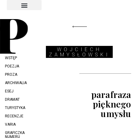
INDEKS AUTORÓW
INDEKS GRAFIKÓW
WOJCIECH
ZAMYSŁOWSKI
WSTĘP
POEZJA
PROZA
ARCHIWALIA
parafraza
ESEJ
DRAMAT
pięknego
TURYSTYKA
umysłu
RECENZJE
VARIA
GRAFICZKA
NUMERU