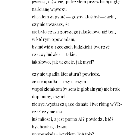
jesienią, o świcie, patrzyłem przez białą mgłę
na ścianę wąwozu.
chciałem zapytać ― gdyby ktoś był ―: ach!,
czy nie uważasz, że
nie było czasu gorszego jakościowo niż ten,
w którym opowiadam,
by mówić o rzeczach ludzkich i tworzyć
rzeczy ludzkie ―takie,
jak słowo, jak uczucie, jak myśl?
czy nie upadła literatura? powiedz,
że nie upadła ― czy naszym
współziomkom (w sensie globalnym) nie brak
dopaminy, czy ich
nie syci wystarczająco donate i twerking w VR-
rze? czy nie ma
już miłości, a jest porno AI? powiedz, któż
by chciał się dzisiaj
wyspowiadać językiem Tołstoja?