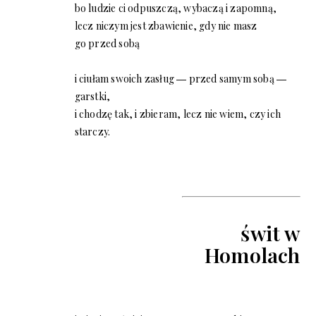
bo ludzie ci odpuszczą, wybaczą i zapomną,
lecz niczym jest zbawienie, gdy nie masz
go przed sobą
i ciułam swoich zasług ― przed samym sobą ―
garstki,
i chodzę tak, i zbieram, lecz nie wiem, czy ich
starczy.
świt w
Homolach