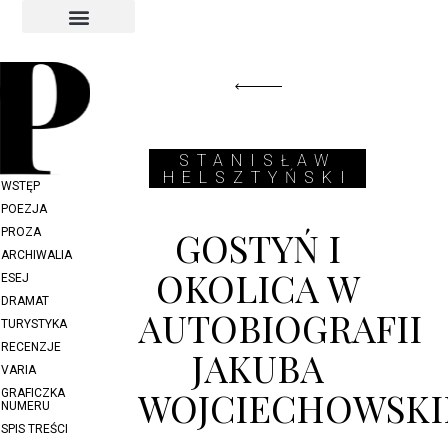
INDEKS AUTORÓW
INDEKS GRAFIKÓW
STANISŁAW
HELSZTYŃSKI
WSTĘP
POEZJA
GOSTYŃ I
PROZA
ARCHIWALIA
OKOLICA W
ESEJ
DRAMAT
AUTOBIOGRAFII
TURYSTYKA
RECENZJE
JAKUBA
VARIA
WOJCIECHOWSKI
GRAFICZKA
NUMERU
SPIS TREŚCI