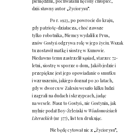
pieniędzmi, pochwałami nęcony chłopiec,
dziś sławny autor „Życiorysu”.
Po r. 1923, po powrocie do kraju,
gdy patriotę-działacza, choć zawsze
tylko robotnika, Niemcy wydalili z Prus,
znów Gostyń odgrywa rolę w jego życiu. Wszak
tu zostawił matkę i siostrę w Kunowie.
Niedawno temu zastrzelił sąsiad, starzec 72-
letni, siostrę w sporze o dom, Jakób jedzie i
przepiękne jest jego opowiadanie o smutku
i wzruszeniu, jakiego doznał po 20 latach,
gdy w dworcu w Zalesiu weszło kilku ludzi
i zagrali na dudach i skrzypcach, jadąc
na wesele. Nasz to Gostyń, nie Gostynin, jak
mylnie podał Boy-Żeleński w
Wiadomościach
Literackich
(nr 377), list ten drukując.
Nie będę cytował nic z „Życiorysu”,