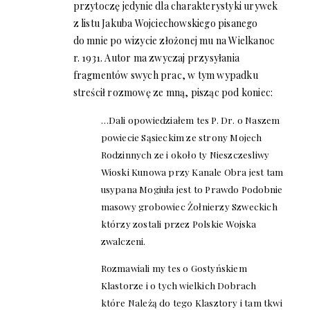
przytoczę jedynie dla charakterystyki urywek
z listu Jakuba Wojciechowskiego pisanego
do mnie po wizycie złożonej mu na Wielkanoc
r. 1931. Autor ma zwyczaj przysyłania
fragmentów swych prac, w tym wypadku
streścił rozmowę ze mną, pisząc pod koniec:
…Dali opowiedziałem tes P. Dr. o Naszem
powiecie Sąsieckim ze strony Mojech
Rodzinnych ze i około ty Nieszczesliwy
Wioski Kunowa przy Kanale Obra jest tam
usypana Mogiuła jest to Prawdo Podobnie
masowy grobowiec Żołnierzy Szweckich
którzy zostali przez Polskie Wojska
zwalczeni.
Rozmawiali my tes o Gostyńskiem
Klastorze i o tych wielkich Dobrach
które Należą do tego Klasztory i tam tkwi