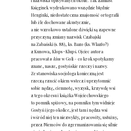
i nazwiska opisywanych okolic. Tak zamiast
Księginek wydrukowano wszędzie błędnie
Henginki, niedostateczna znajomość ortografii
lub źle dochowane akustycznie,
a nie wzrokowo ustalone dźwięki są zapewne
przyczyną zmiany nazwisk Czabajski
na Zabański (s. 88), ks. Bazo (ks. Wlazło?)
z Kunowa, Klops=Klupś. Ojciec autora
pracował
u kisu
w Goli – co krok spotykamy
znane, nasze, gostyńskie rzeczy i nazwy.
Ze stanowiska socjologa konieczną jest
rzeczą rzucić okiem wstecz i uprzytomnić
sobie nędzę, ciemnotę, wyzysk, krzywdę wsi
z tego okresu i książka Wojciechowskiego
to pomnik spiżowy, na pomniku tym widnieje
Gostyń i jego okolice, jest tam i nędza wsi
i wśród niej ten niezwykły, pracowity, usłużny,
przez Niemców do zgermanizowania się silnie