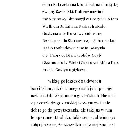
jedna Kula zelazna która jest na pamiątkę
zwojny Szwedzki. Dali rozmawiali
my o ty nowy Gimnazyji w Gostyniu, o tem
Wielkiem Spitalu na Paskach około
Gostynia o ty Nowo wybudowany
Dzekance dla Starcow czyli Schronisko.
Dali o rozbudowie Miasta Gostynia
o ty Fabryce Dla wyrobów Cegły
i Szamotu o ty Wielki Cukrowni która Dziś
miasto Gostyń upiększa…
Widzę go jeszcze na dworcu
barcińskim, jak do samego nadejścia pociągu
nawracał do wspomnień gostyńskich. Nie miał
z przeszłości gostyńskiej w swym życiu nic
dobrego do przytaczania, ale taki już w nim
temperament Polaka, takie serce, obejmujące
całą ojczyznę, że wszystko, co z niej zna, jest