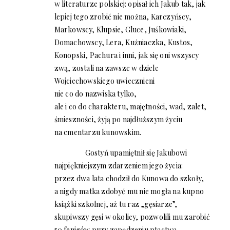
w literaturze polskiej: opisał ich Jakub tak, jak
lepiej tego zrobić nie można, Karczyńscy,
Markowscy, Klupsie, Gluce, Juśkowiaki,
Domachowscy, Lera, Kuźniaczka, Kustos,
Konopski, Pachura i inni, jak się oni wszyscy
zwą, zostali na zawsze w dziele
Wojciechowskiego uwiecznieni
nie co do nazwiska tylko,
ale i co do charakteru, majętności, wad, zalet,
śmieszności, żyją po najdłuższym życiu
na cmentarzu kunowskim.
Gostyń upamiętnił się Jakubowi
najpiękniejszym zdarzeniem jego życia:
przez dwa lata chodził do Kunowa do szkoły,
a nigdy matka zdobyć mu nie mogła na kupno
książki szkolnej, aż tu raz „gęsiarze”,
skupiwszy gęsi w okolicy, pozwolili mu zarobić
50 fenigów przy zapędzeniu ptactwa