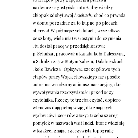
na dworzec gostyński i oto żądny wiedzy
chłopak zdobył swój
Lesebuch
, choć co prwada
w domu porządnie za to kupno po plecach
oberwał. W późniejszych latach, wyszedłszy
ze szkoły, wiele miał w Gostyniu do czynienia
i tu dostał pracę w przedsiębiorstwie
p. Schulza, pracował u kanału koło Daleszyna,
u Schulza zaś w Małym Zalesiu, Dalabuszkach
i koło Rawicza. Opisywać szczegółowo tych
etapów pracy Wojciechowskiego nie sposób:
autor ma wrodzony animusz narracyjny, dar
wywoływania rzeczywistości przed oczy
czytelnika. Rzeczy te trzeba czytać, dopiero
wtenczas dają pełną wizję, dla znających
wydawców i zecerów złożyć trzeba szereg
pomyłek w nazwach wsi i ludzi, które widzi się
w książce, znając rzeczywistą topografię