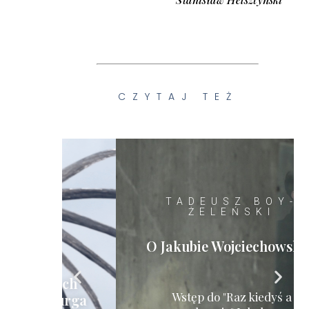
CZYTAJ TEŻ
TADEUSZ BOY-
ŻELEŃSKI
W
O Jakubie Wojciechowskim
nych
Wstęp do "Raz kiedyś a
burga