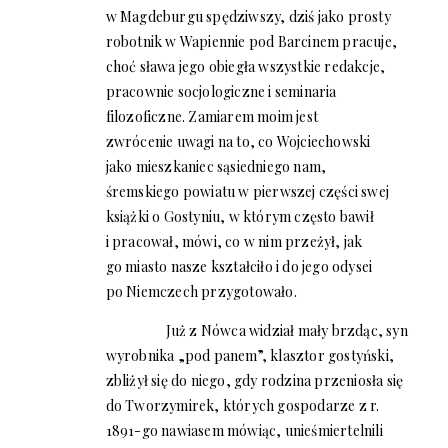
w Magdeburgu spędziwszy, dziś jako prosty
robotnik w Wapiennie pod Barcinem pracuje,
choć sława jego obiegła wszystkie redakcje,
pracownie socjologiczne i seminaria
filozoficzne. Zamiarem moim jest
zwrócenie uwagi na to, co Wojciechowski
jako mieszkaniec sąsiedniego nam,
śremskiego powiatu w pierwszej części swej
książki o Gostyniu, w którym często bawił
i pracował, mówi, co w nim przeżył, jak
go miasto nasze kształciło i do jego odysei
po Niemczech przygotowało.
Już z Nówca widział mały brzdąc, syn
wyrobnika „pod panem”, klasztor gostyński,
zbliżył się do niego, gdy rodzina przeniosła się
do Tworzymirek, których gospodarze z r.
1891-go nawiasem mówiąc, unieśmiertelnili