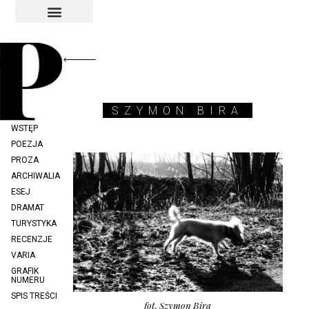
INDEKS AUTORÓW
INDEKS GRAFIKÓW
SZYMON BIRA
WSTĘP
POEZJA
PROZA
ARCHIWALIA
ESEJ
DRAMAT
TURYSTYKA
RECENZJE
VARIA
GRAFIK
NUMERU
SPIS TREŚCI
fot. Szymon Bira