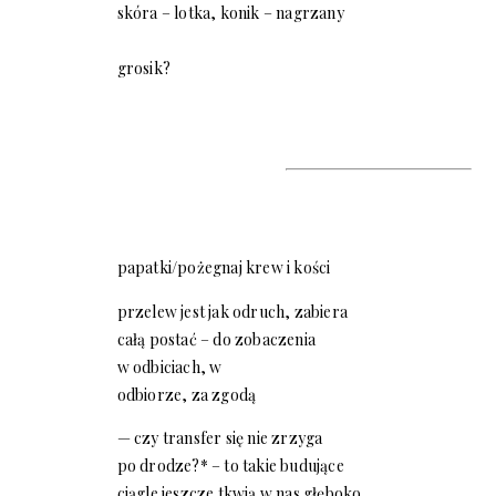
skóra – lotka, konik – nagrzany
grosik?
papatki/pożegnaj krew i kości
przelew jest jak odruch, zabiera
całą postać – do zobaczenia
w odbiciach, w
odbiorze, za zgodą
— czy transfer się nie zrzyga
po drodze?* – to takie budujące
ciągle jeszcze tkwią w nas głęboko