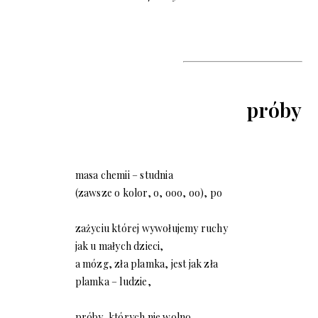
próby
masa chemii – studnia
(zawsze o kolor, o, ooo, oo), po
zażyciu której wywołujemy ruchy
jak u małych dzieci,
a mózg, zła plamka, jest jak zła
plamka – ludzie,
próby, których nie wolno