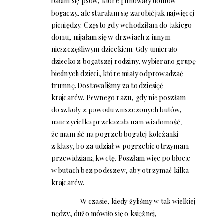
bałam się psów, które pilnowały domów
bogaczy, ale starałam się zarobić jak najwięcej
pieniędzy. Często gdy wchodziłam do takiego
domu, mijałam się w drzwiach z innym
nieszczęśliwym dzieckiem. Gdy umierało
dziecko z bogatszej rodziny, wybierano grupę
biednych dzieci, które miały odprowadzać
trumnę. Dostawaliśmy za to dziesięć
krajcarów. Pewnego razu, gdy nie poszłam
do szkoły z powodu zniszczonych butów,
nauczycielka przekazała nam wiadomość,
że mam iść na pogrzeb bogatej koleżanki
z klasy, bo za udział w pogrzebie otrzymam
przewidzianą kwotę. Poszłam więc po błocie
w butach bez podeszew, aby otrzymać kilka
krajcarów.
W czasie, kiedy żyliśmy w tak wielkiej
nędzy, dużo mówiło się o księżnej,