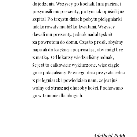
do jedzenia. Wszyscy go kochali. Inni pacjenci
przynosili mu prezenty, po tym jak opuścili już
szpital. Po trzystu dniach pobytu pielęgniarki
udekorowały mu łóżko kwiatami. Wszyscy
dawali mu prezenty. Jednak nadal tęsknił
za powrotem do domu. Często prosił, abyśmy
napisali do księżnej i poprosili ją, aby mógł być
z matką. Od lekarzy wiedzieliśmy jednak,
że jest to całkowicie wykluczone, więc ciągle
go uspokajaliśmy. Pewnego dnia przyszła jedna
z pielęgniarek i powiedziała nam, że jest już
wolny od strasznej choroby kości. Pochowano
go w trumnie dla ubogich. –
Adelheid Popp