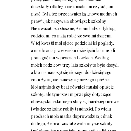
do szkoły i dlatego nie umiała ani czytać, ani
pisać. Była też przeciwniczką „nowomodnych
praw”, jak nazywała obowiązek szkolny.
Nie uważała za słuszne, że inni ludzie dyktują
rodzicom, co mają robić ze swoimi dziećmi.
W tej kwestii mój ojciec podzielał jej poglądy,
a moi bracia już w wieku dziesięciu lat musieli
pomagać mu w pracach tkackich. Według
moich rodziców trzy lata szkoły to było dosyć,
a kto nie nauczył się niczego do dziesiątego
roku życia, nie nauczy się niczego i później.
Mój najmłodszy brat również musiał opuścić
szkołę, ale tymczasem przepisy dotyczące
obowiązku szkolnego stały się bardziej surowe
i władze szkolne robiły trudności. Po wielu
prośbach moja matka doprowadziła jednak
do tego, że brat został zwolniony ze szkoły
i mógł podjąć pracę jako pomocnik w fabryce.