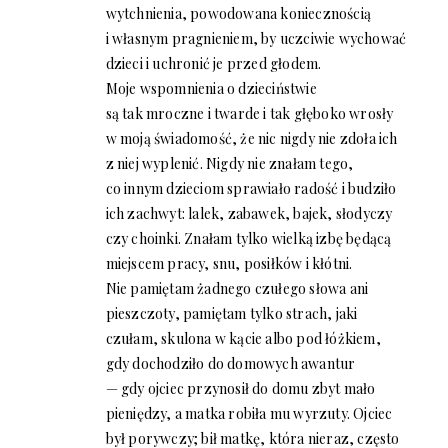
wytchnienia, powodowana koniecznością
i własnym pragnieniem, by uczciwie wychować
dzieci i uchronić je przed głodem.
Moje wspomnienia o dzieciństwie
są tak mroczne i twarde i tak głęboko wrosły
w moją świadomość, że nic nigdy nie zdoła ich
z niej wyplenić. Nigdy nie znałam tego,
co innym dzieciom sprawiało radość i budziło
ich zachwyt: lalek, zabawek, bajek, słodyczy
czy choinki. Znałam tylko wielką izbę będącą
miejscem pracy, snu, posiłków i kłótni.
Nie pamiętam żadnego czułego słowa ani
pieszczoty, pamiętam tylko strach, jaki
czułam, skulona w kącie albo pod łóżkiem,
gdy dochodziło do domowych awantur
— gdy ojciec przynosił do domu zbyt mało
pieniędzy, a matka robiła mu wyrzuty. Ojciec
był porywczy; bił matkę, która nieraz, często