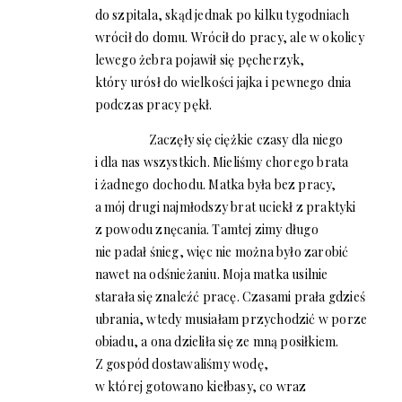
do szpitala, skąd jednak po kilku tygodniach
wrócił do domu. Wrócił do pracy, ale w okolicy
lewego żebra pojawił się pęcherzyk,
który urósł do wielkości jajka i pewnego dnia
podczas pracy pękł.
Zaczęły się ciężkie czasy dla niego
i dla nas wszystkich. Mieliśmy chorego brata
i żadnego dochodu. Matka była bez pracy,
a mój drugi najmłodszy brat uciekł z praktyki
z powodu znęcania. Tamtej zimy długo
nie padał śnieg, więc nie można było zarobić
nawet na odśnieżaniu. Moja matka usilnie
starała się znaleźć pracę. Czasami prała gdzieś
ubrania, wtedy musiałam przychodzić w porze
obiadu, a ona dzieliła się ze mną posiłkiem.
Z gospód dostawaliśmy wodę,
w której gotowano kiełbasy, co wraz