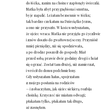
do łóżka, zanim na choince zapłonęły świeczki.
Matka była zbyt przygnębiona i smutna,
by je zapalić. Leżałam bezsennie w łóżku;
tak bardzo czekałam na Dzieciątko Jezus,
a ono nie przyszło. W końcu usłyszałam,
że ojciec wraca. Matka nie przyjęła go życzliwie
i znów doszło do gwałtownej sceny. Przyniósł
mniej pieniędzy, niż się spodziewała,
a po drodze poszedł do gospody. Miał
przed sobą prawie dwie godziny drogi i chciał
się ogrzać. Został tam dłużej, niż zamierzał,
i wrócił do domu podchmielony.
Gdy usłyszałam hałas, spojrzałam
z mojego posłania na rodziców
— i zobaczyłam, jak ojciec siekierą rozbija
choinkę. Krzyczeć nie miałam odwagi;
płakałam tylko, płakałam tak długo,
aż zasnęłam.