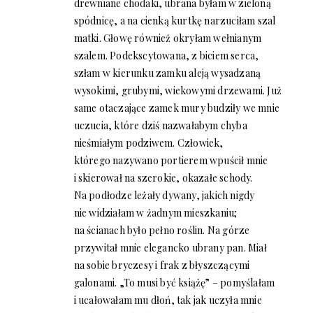
drewniane chodaki, ubrana byłam w zieloną
spódnicę, a na cienką kurtkę narzuciłam szal
matki. Głowę również okryłam wełnianym
szalem. Podekscytowana, z biciem serca,
szłam w kierunku zamku aleją wysadzaną
wysokimi, grubymi, wiekowymi drzewami. Już
same otaczające zamek mury budziły we mnie
uczucia, które dziś nazwałabym chyba
nieśmiałym podziwem. Człowiek,
którego nazywano portierem wpuścił mnie
i skierował na szerokie, okazałe schody.
Na podłodze leżały dywany, jakich nigdy
nie widziałam w żadnym mieszkaniu;
na ścianach było pełno roślin. Na górze
przywitał mnie elegancko ubrany pan. Miał
na sobie bryczesy i frak z błyszczącymi
galonami. „To musi być książę” – pomyślałam
i ucałowałam mu dłoń, tak jak uczyła mnie