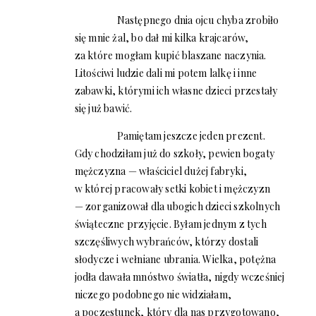
Następnego dnia ojcu chyba zrobiło
się mnie żal, bo dał mi kilka krajcarów,
za które mogłam kupić blaszane naczynia.
Litościwi ludzie dali mi potem lalkę i inne
zabawki, którymi ich własne dzieci przestały
się już bawić.
Pamiętam jeszcze jeden prezent.
Gdy chodziłam już do szkoły, pewien bogaty
mężczyzna — właściciel dużej fabryki,
w której pracowały setki kobiet i mężczyzn
— zorganizował dla ubogich dzieci szkolnych
świąteczne przyjęcie. Byłam jednym z tych
szczęśliwych wybrańców, którzy dostali
słodycze i wełniane ubrania. Wielka, potężna
jodła dawała mnóstwo światła, nigdy wcześniej
niczego podobnego nie widziałam,
a poczęstunek, który dla nas przygotowano,