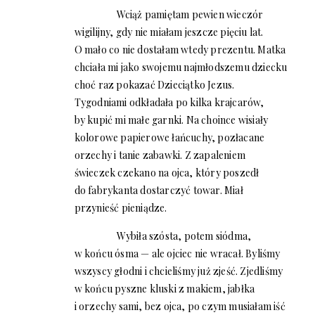
Wciąż pamiętam pewien wieczór
wigilijny, gdy nie miałam jeszcze pięciu lat.
O mało co nie dostałam wtedy prezentu. Matka
chciała mi jako swojemu najmłodszemu dziecku
choć raz pokazać Dzieciątko Jezus.
Tygodniami odkładała po kilka krajcarów,
by kupić mi małe garnki. Na choince wisiały
kolorowe papierowe łańcuchy, pozłacane
orzechy i tanie zabawki. Z zapaleniem
świeczek czekano na ojca, który poszedł
do fabrykanta dostarczyć towar. Miał
przynieść pieniądze.
Wybiła szósta, potem siódma,
w końcu ósma — ale ojciec nie wracał. Byliśmy
wszyscy głodni i chcieliśmy już zjeść. Zjedliśmy
w końcu pyszne kluski z makiem, jabłka
i orzechy sami, bez ojca, po czym musiałam iść