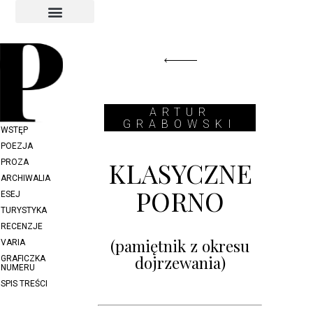
INDEKS AUTORÓW
INDEKS GRAFIKÓW
ARTUR
GRABOWSKI
WSTĘP
POEZJA
KLASYCZNE
PROZA
ARCHIWALIA
PORNO
ESEJ
TURYSTYKA
RECENZJE
(pamiętnik z okresu
VARIA
dojrzewania)
GRAFICZKA
NUMERU
SPIS TREŚCI