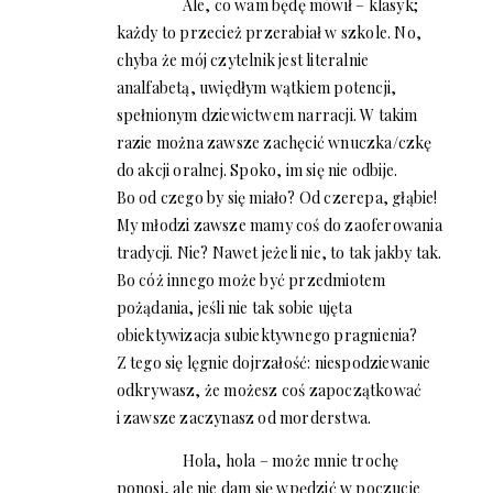
Ale, co wam będę mówił – klasyk;
każdy to przecież przerabiał w szkole. No,
chyba że mój czytelnik jest literalnie
analfabetą, uwiędłym wątkiem potencji,
spełnionym dziewictwem narracji. W takim
razie można zawsze zachęcić wnuczka/czkę
do akcji oralnej. Spoko, im się nie odbije.
Bo od czego by się miało? Od czerepa, głąbie!
My młodzi zawsze mamy coś do zaoferowania
tradycji. Nie? Nawet jeżeli nie, to tak jakby tak.
Bo cóż innego może być przedmiotem
pożądania, jeśli nie tak sobie ujęta
obiektywizacja subiektywnego pragnienia?
Z tego się lęgnie dojrzałość: niespodziewanie
odkrywasz, że możesz coś zapoczątkować
i zawsze zaczynasz od morderstwa.
Hola, hola – może mnie trochę
ponosi, ale nie dam się wpędzić w poczucie