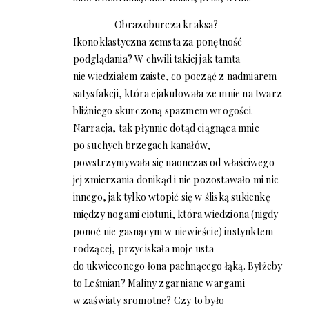
Obrazoburcza kraksa?
Ikonoklastyczna zemsta za ponętność
podglądania? W chwili takiej jak tamta
nie wiedziałem zaiste, co począć z nadmiarem
satysfakcji, która ejakulowała ze mnie na twarz
bliźniego skurczoną spazmem wrogości.
Narracja, tak płynnie dotąd ciągnąca mnie
po suchych brzegach kanałów,
powstrzymywała się naonczas od właściwego
jej zmierzania donikąd i nie pozostawało mi nic
innego, jak tylko wtopić się w śliską sukienkę
między nogami ciotuni, która wiedziona (nigdy
ponoć nie gasnącym w niewieście) instynktem
rodzącej, przyciskała moje usta
do ukwieconego łona pachnącego łąką. Byłżeby
to Leśmian? Maliny zgarniane wargami
w zaświaty sromotne? Czy to było