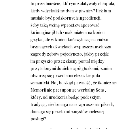
to przedmieście, którym zalatywały chłopaki,
kiedy wdychaliśmy dym w piwnicy? Ileż tam
musiało być podskórnych ingrediencji,
żeby taką wełnę wprost ewaporować
ku imaginacji! Ich smak miałem na końcu
języka, ale w końcu kończyło się na cudzo
brzmiących dźwiękach wypuszczanych zza
zagrody zębów pojedynczo, jakby przejść
im przyszło przez ciasny portal między
przytulonymi do siebie spółgłoskami, zanim
otworzą się przed nimi elizejskie pola
semantyki. No, bo skąd pewność, że ikonicznej
Memorii nie presuponuje werbalny Sens,
który, od urodzenia będąc podeszłym
tradycją, niedomaga na rozproszenie pikseli,
domaga się przeto od zmysłów cielesnej
posługi?