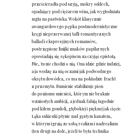
prześcieradła pod szyją, mokry oddech,
opadający pod ciężarem wina, jak wygłodniała
mgła na pastwiska. Wokół klasycznie
awangardowego pępka postmodernistyczne
kręgi nieprzerwanej tafli romantycznych
ballad i ekspresyjnych romansów,
postrzępione linijki znaków papilarnych
opowiadają się rękopisem za czyjąś epistołą.
Nie, tu nie chodzi o nią. Ona idzie gdzie indziej,
a ja wodzę za nią oczami jak podwodnego
okrętu dowódca, co ma na pokładzie fracht
z przemytu. Sumienie stabilizuje pion
do poziomu uniesień, którym nie braknie
wzniosłych ambicji, a jednak falują łagodnie
pod kilem gondoli, głębokiej i pięknej jak cięcie.
Łąka sukienki płynie nad gęstym kanałem,
w którym igrają ze sobą realizm i nadrealizm
(ten drugi na dole, jeżeli to była technika