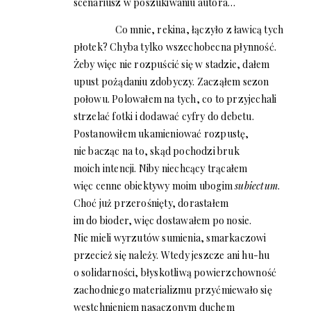
scenariusz w poszukiwaniu autora…
Co mnie, rekina, łączyło z ławicą tych
płotek? Chyba tylko wszechobecna płynność.
Żeby więc nie rozpuścić się w stadzie, dałem
upust pożądaniu zdobyczy. Zacząłem sezon
połowu. Polowałem na tych, co to przyjechali
strzelać fotki i dodawać cyfry do debetu.
Postanowiłem ukamieniować rozpustę,
nie bacząc na to, skąd pochodzi bruk
moich intencji. Niby niechcący trącałem
więc cenne obiektywy moim ubogim
subiectum
.
Choć już przerośnięty, dorastałem
im do bioder, więc dostawałem po nosie.
Nie mieli wyrzutów sumienia, smarkaczowi
przecież się należy. Wtedy jeszcze ani hu-hu
o solidarności, błyskotliwą powierzchowność
zachodniego materializmu przyćmiewało się
westchnieniem nasączonym duchem