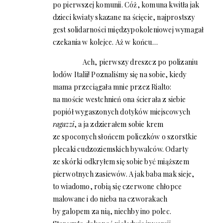
po pierwszej komunii. Cóż, komuna kwitła jak
dzieci kwiaty skazane na ścięcie, najprostszy
gest solidarności międzypokoleniowej wymagał
czekania w kolejce. Aż w końcu…
Ach, pierwszy dreszcz po polizaniu
lodów Italii! Poznaliśmy się na sobie, kiedy
mama przeciągała mnie przez Rialto:
na moście westchnień ona ścierała z siebie
popiół wygaszonych dotyków miejscowych
ragazzi
, a ja zdzierałem sobie krem
ze spoconych słońcem policzków o szorstkie
plecaki cudzoziemskich bywalców. Odarty
ze skórki odkryłem się sobie być miąższem
pierwotnych zasiewów. A jak baba mak sieje,
to wiadomo, robią się czerwone chłopce
malowane i do nieba na czworakach
by galopem za nią, niechby ino polec.