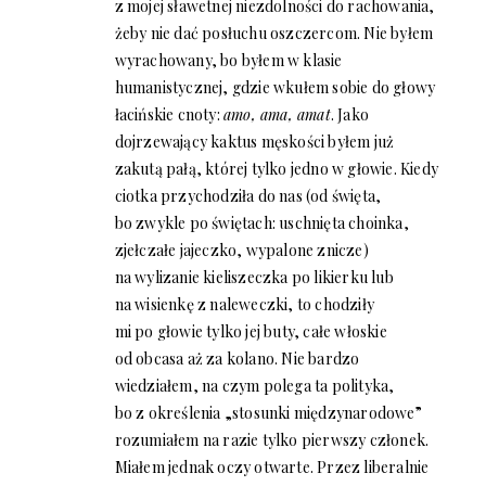
z mojej sławetnej niezdolności do rachowania,
żeby nie dać posłuchu oszczercom. Nie byłem
wyrachowany, bo byłem w klasie
humanistycznej, gdzie wkułem sobie do głowy
łacińskie cnoty:
amo, ama, amat
. Jako
dojrzewający kaktus męskości byłem już
zakutą pałą, której tylko jedno w głowie. Kiedy
ciotka przychodziła do nas (od święta,
bo zwykle po świętach: uschnięta choinka,
zjełczałe jajeczko, wypalone znicze)
na wylizanie kieliszeczka po likierku lub
na wisienkę z naleweczki, to chodziły
mi po głowie tylko jej buty, całe włoskie
od obcasa aż za kolano. Nie bardzo
wiedziałem, na czym polega ta polityka,
bo z określenia „stosunki międzynarodowe”
rozumiałem na razie tylko pierwszy członek.
Miałem jednak oczy otwarte. Przez liberalnie