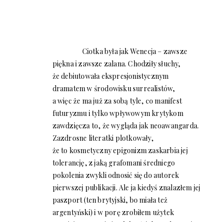
Ciotka była jak Wenecja – zawsze
piękna i zawsze zalana. Chodziły słuchy,
że debiutowała ekspresjonistycznym
dramatem w środowisku surrealistów,
a więc że ma już za sobą tyle, co manifest
futuryzmu i tylko wpływowym krytykom
zawdzięcza to, że wygląda jak neoawangarda.
Zazdrosne literatki plotkowały,
że to kosmetyczny epigonizm zaskarbia jej
tolerancję, z jaką grafomani średniego
pokolenia zwykli odnosić się do autorek
pierwszej publikacji. Ale ja kiedyś znalazłem jej
paszport (ten brytyjski, bo miała też
argentyński) i w porę zrobiłem użytek