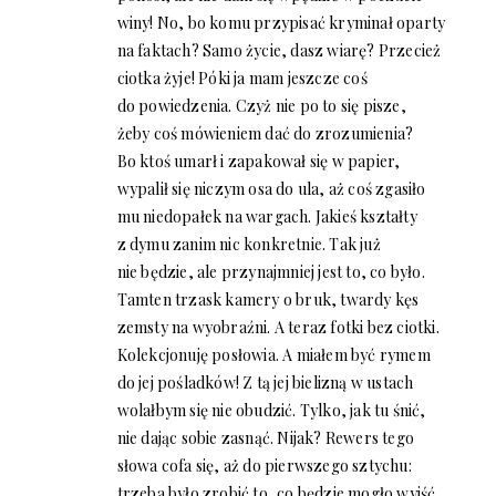
winy! No, bo komu przypisać kryminał oparty
na faktach? Samo życie, dasz wiarę? Przecież
ciotka żyje! Póki ja mam jeszcze coś
do powiedzenia. Czyż nie po to się pisze,
żeby coś mówieniem dać do zrozumienia?
Bo ktoś umarł i zapakował się w papier,
wypalił się niczym osa do ula, aż coś zgasiło
mu niedopałek na wargach. Jakieś kształty
z dymu zanim nic konkretnie. Tak już
nie będzie, ale przynajmniej jest to, co było.
Tamten trzask kamery o bruk, twardy kęs
zemsty na wyobraźni. A teraz fotki bez ciotki.
Kolekcjonuję posłowia. A miałem być rymem
do jej pośladków! Z tą jej bielizną w ustach
wolałbym się nie obudzić. Tylko, jak tu śnić,
nie dając sobie zasnąć. Nijak? Rewers tego
słowa cofa się, aż do pierwszego sztychu:
trzeba było zrobić to, co będzie mogło wyjść