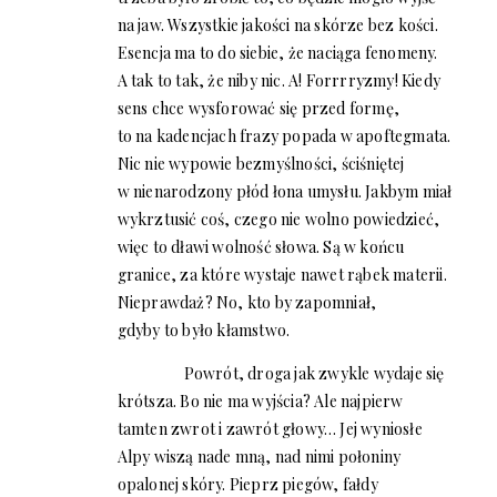
na jaw. Wszystkie jakości na skórze bez kości.
Esencja ma to do siebie, że naciąga fenomeny.
A tak to tak, że niby nic. A! Forrrryzmy! Kiedy
sens chce wysforować się przed formę,
to na kadencjach frazy popada w apoftegmata.
Nic nie wypowie bezmyślności, ściśniętej
w nienarodzony płód łona umysłu. Jakbym miał
wykrztusić coś, czego nie wolno powiedzieć,
więc to dławi wolność słowa. Są w końcu
granice, za które wystaje nawet rąbek materii.
Nieprawdaż? No, kto by zapomniał,
gdyby to było kłamstwo.
Powrót, droga jak zwykle wydaje się
krótsza. Bo nie ma wyjścia? Ale najpierw
tamten zwrot i zawrót głowy… Jej wyniosłe
Alpy wiszą nade mną, nad nimi połoniny
opalonej skóry. Pieprz piegów, fałdy