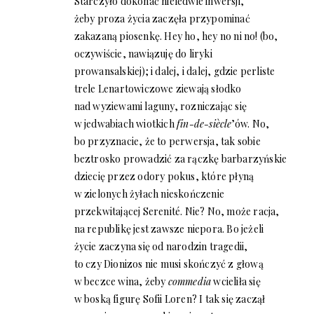
Starczyło dokonać nieledwie inwersji,
żeby proza życia zaczęła przypominać
zakazaną piosenkę. Hey ho, hey no ni no! (bo,
oczywiście, nawiązuję do liryki
prowansalskiej); i dalej, i dalej, gdzie perliste
trele Lenartowiczowe ziewają słodko
nad wyziewami laguny, rozniczając się
w jedwabiach wiotkich
fin-de-siècle
’ów. No,
bo przyznacie, że to perwersja, tak sobie
beztrosko prowadzić za rączkę barbarzyńskie
dziecię przez odory pokus, które płyną
w zielonych żyłach nieskończenie
przekwitającej Serenité. Nie? No, może racja,
na republikę jest zawsze niepora. Bo jeżeli
życie zaczyna się od narodzin tragedii,
to czy Dionizos nie musi skończyć z głową
w beczce wina, żeby
commedia
wcieliła się
w boską figurę Sofii Loren? I tak się zaczął