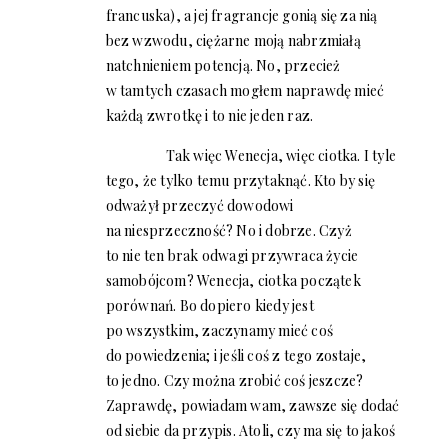
francuska), a jej fragrancje gonią się za nią
bez wzwodu, ciężarne moją nabrzmiałą
natchnieniem potencją. No, przecież
w tamtych czasach mogłem naprawdę mieć
każdą zwrotkę i to nie jeden raz.
Tak więc Wenecja, więc ciotka. I tyle
tego, że tylko temu przytaknąć. Kto by się
odważył przeczyć dowodowi
na niesprzeczność? No i dobrze. Czyż
to nie ten brak odwagi przywraca życie
samobójcom? Wenecja, ciotka początek
porównań. Bo dopiero kiedy jest
po wszystkim, zaczynamy mieć coś
do powiedzenia; i jeśli coś z tego zostaje,
to jedno. Czy można zrobić coś jeszcze?
Zaprawdę, powiadam wam, zawsze się dodać
od siebie da przypis. Atoli, czy ma się to jakoś