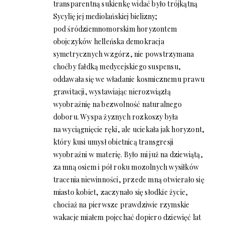
transparentną sukienkę widać było trójkątną
Sycylię jej mediolańskiej bielizny;
pod śródziemnomorskim horyzontem
obojczyków helleńska demokracja
symetrycznych wzgórz, nie powstrzymana
choćby fałdką medycejskiego suspensu,
oddawała się we władanie kosmicznemu prawu
grawitacji, wystawiając nierozwiązłą
wyobraźnię na bezwolność naturalnego
doboru. Wyspa żyznych rozkoszy była
na wyciągnięcie ręki, ale uciekała jak horyzont,
który kusi umysł obietnicą transgresji
wyobraźni w materię. Było mi już na dziewiątą,
za mną osiem i pół roku mozolnych wysiłków
tracenia niewinności, przede mną otwierało się
miasto kobiet, zaczynało się słodkie życie,
chociaż na pierwsze prawdziwie rzymskie
wakacje miałem pojechać dopiero dziewięć lat