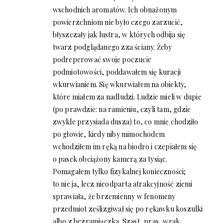
wschodnich aromatów. Ich obnażonym
powierzchniom nie było czego zarzucić,
błyszczały jak lustra, w których odbija się
twarz podglądanego zza ściany. Żeby
podreperować swoje poczucie
podmiotowości, poddawałem się kuracji
wkurwianiem. Się wkurwiałem na obiekty,
które miałem za nadludzi. Ludzie mieli w dupie
(po prawdzie: na ramieniu, czyli tam, gdzie
zwykle przysiada dusza) to, co mnie chodziło
po głowie, kiedy niby mimochodem
wchodziłem im ręką na biodro i czepiałem się
o pasek obciążony kamerą za tysiąc.
Pomagałem tylko fizykalnej konieczności;
to nie ja, lecz nieodparta atrakcyjność ziemi
sprawiała, że brzemienny w fenomeny
przedmiot ześlizgiwał się po rękawku koszulki
albo z bezramiączka. Szast, pras, wrak.