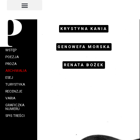
INDEKS AUTORÓW
INDEKS GRAFIKÓW
KRYSTYNA KANIA
GENOWEFA MORSKA
WSTĘP
POEZJA
PROZA
RENATA BOŻEK
ARCHIWALIA
ESEJ
TURYSTYKA
RECENZJE
VARIA
GRAFICZKA
NUMERU
SPIS TREŚCI