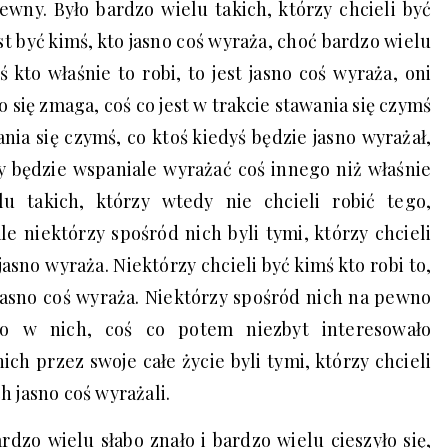
wny. Było bardzo wielu takich, którzy chcieli być
jest być kimś, kto jasno coś wyraża, choć bardzo wielu
 kto właśnie to robi, to jest jasno coś wyraża, oni
co się zmaga, coś co jest w trakcie stawania się czymś
ania się czymś, co ktoś kiedyś będzie jasno wyrażał,
y będzie wspaniale wyrażać coś innego niż właśnie
u takich, którzy wtedy nie chcieli robić tego,
ale niektórzy spośród nich byli tymi, którzy chcieli
 jasno wyraża. Niektórzy chcieli być kimś kto robi to,
o jasno coś wyraża. Niektórzy spośród nich na pewno
yło w nich, coś co potem niezbyt interesowało
ch przez swoje całe życie byli tymi, którzy chcieli
h jasno coś wyrażali.
rdzo wielu słabo znało i bardzo wielu cieszyło się,