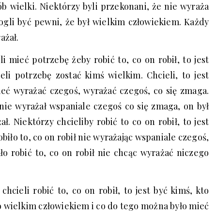
b wielki. Niektórzy byli przekonani, że nie wyraża
ogli być pewni, że był wielkim człowiekiem. Każdy
ażał.
i mieć potrzebę żeby robić to, co on robił, to jest
li potrzebę zostać kimś wielkim. Chcieli, to jest
ieć wyrażać czegoś, wyrażać czegoś, co się zmaga.
nie wyrażał wspaniale czegoś co się zmaga, on był
ł. Niektórzy chcieliby robić to co on robił, to jest
biło to, co on robił nie wyrażając wspaniale czegoś,
ło robić to, co on robił nie chcąc wyrażać niczego
chcieli robić to, co on robił, to jest być kimś, kto
o wielkim człowiekiem i co do tego można było mieć