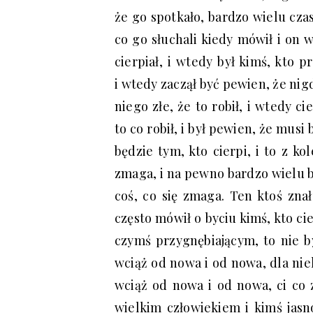
że go spotkało, bardzo wielu czas
co go słuchali kiedy mówił i on 
cierpiał, i wtedy był kimś, kto p
i wtedy zaczął być pewien, że nigd
niego złe, że to robił, i wtedy ci
to co robił, i był pewien, że musi 
będzie tym, kto cierpi, i to z ko
zmaga, i na pewno bardzo wielu b
coś, co się zmaga. Ten ktoś znał
często mówił o byciu kimś, kto cie
czymś przygnębiającym, to nie b
wciąż od nowa i od nowa, dla nie
wciąż od nowa i od nowa, ci co z
wielkim człowiekiem i kimś jasno