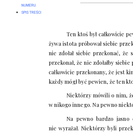
NUMERU
SPIS TREŚCI
Ten ktoś był całkowicie pe
żywa istota próbował siebie przeko
nie zdołał siebie przekonać, że s
przekonał, że nie zdołałby siebie 
całkowicie przekonany, że jest k
każdy mógł być pewien, że ten kto
Niektórzy mówili o nim, że
w nikogo innego. Na pewno niektó
Na pewno bardzo jasno c
nie wyrażał. Niektórzy byli prze