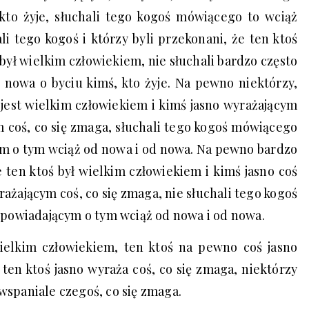
kto żyje, słuchali tego kogoś mówiącego to wciąż
li tego kogoś i którzy byli przekonani, że ten ktoś
 i był wielkim człowiekiem, nie słuchali bardzo często
 nowa o byciu kimś, kto żyje. Na pewno niektórzy,
ś jest wielkim człowiekiem i kimś jasno wyrażającym
m coś, co się zmaga, słuchali tego kogoś mówiącego
m o tym wciąż od nowa i od nowa. Na pewno bardzo
e ten ktoś był wielkim człowiekiem i kimś jasno coś
ażającym coś, co się zmaga, nie słuchali tego kogoś
powiadającym o tym wciąż od nowa i od nowa.
ielkim człowiekiem, ten ktoś na pewno coś jasno
 ten ktoś jasno wyraża coś, co się zmaga, niektórzy
 wspaniale czegoś, co się zmaga.