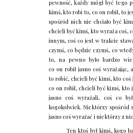
pewność, każdy mógł być tego pe
kimś, kto robi to, co on robił, to 
spośród nich nie chciało być kimś
chcieli być kimś, kto wyraża coś, 
innym, coś co jest w trakcie staw
czymś, co będzie czymś, co wted
to, na pewno było bardzo wiel
co on robił jasno coś wyrażając, 
to robić, chcieli być kimś, kto coś
co on robił, chcieli być kimś, kt
jasno coś wyrażali, coś co b
kogokolwiek. Niektórzy spośród ni
jasno coś wyrażać i niektórzy z nic
Ten ktoś był kimś, kogo ba