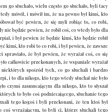
em go słuchało, wielu często go słuchało, byli tacy
wtedy mówił, i mówił im, że na pewno był kimś, kto
róbował być pewien, że się myli robiąc to, co robi,
y nie będzie pewien, że robił coś, co wtedy było dla
erpiał, i był pewien że będzie kimś, kto będzie robił
być kimś, kto robi to co robi, i był pewien, że zawsze
lei sprawiało, że był pewien, że wyrażał coś, co się
yło całkowicie przekonanych, że wspaniale wyrażał
 niektórych spośród tych, co go słuchali i bardzo
rpi, i to dla nikogo, kto tego wtedy słuchał nie było
yło czymś zasmucającym dla nikogo, kto to słyszał
których to było coś podniecającego, słuchanie tego
nali tego kogoś i byli przekonani, że ten ktoś był
 coś wyrażającym, to byli ci, którzy słuchali tego