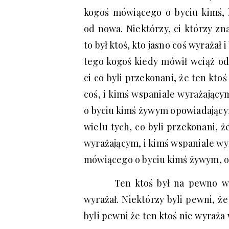
kogoś mówiącego o byciu kimś, 
od nowa. Niektórzy, ci którzy zna
to był ktoś, kto jasno coś wyrażał
tego kogoś kiedy mówił wciąż od
ci co byli przekonani, że ten kto
coś, i kimś wspaniale wyrażający
o byciu kimś żywym opowiadający
wielu tych, co byli przekonani, ż
wyrażającym, i kimś wspaniale wyr
mówiącego o byciu kimś żywym, o
Ten ktoś był na pewno w
wyrażał. Niektórzy byli pewni, że
byli pewni że ten ktoś nie wyraża