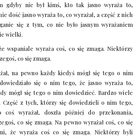
m gdyby nie był kimś, kto tak jasno wyraża to,
nie dość jasno wyraża to, co wyrażał, a część z nich
ganie się z tym, co nie było jasnym wyrażaniem
ie wielki.
że wspaniale wyraża coś, co się zmaga. Niektórzy
czegoś, co się zmaga.
żał, na pewno każdy kiedyś mógł się tego o nim
dowiedziało się o nim tego, że jasno wyraża to,
żdy mógł się tego o nim dowiedzieć. Bardzo wiele
 Część z tych, którzy się dowiedzieli o nim tego,
o coś wyrażał, doszła później do przekonania,
zegoś, co się zmaga. Na pewno wyrażał coś, co się
i, że wyraża coś co się zmaga. Niektórzy byli