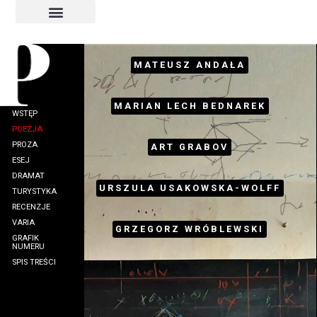
INDEKS AUTORÓW
INDEKS GRAFIKÓW
MATEUSZ ANDAŁA
MARIAN LECH BEDNAREK
WSTĘP
POEZJA
PROZA
ART GRABOV
ESEJ
DRAMAT
URSZULA USAKOWSKA-WOLFF
TURYSTYKA
RECENZJE
VARIA
GRZEGORZ WRÓBLEWSKI
GRAFIK
NUMERU
SPIS TREŚCI