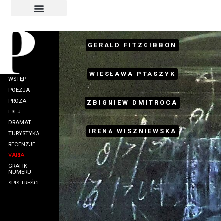
INDEKS AUTORÓW
INDEKS GRAFIKÓW
GERALD FITZGIBBON
WIESŁAWA PTASZYK
WSTĘP
POEZJA
PROZA
ZBIGNIEW DMITROCA
ESEJ
DRAMAT
IRENA WISZNIEWSKA
TURYSTYKA
RECENZJE
VARIA
GRAFIK
NUMERU
SPIS TREŚCI