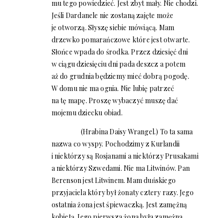
mu tego powiedzieć. Jest zbyt mały. Nie chodzi.
Jeśli Dardanele nie zostaną zajęte może
je otworzą. Słyszę siebie mówiącą. Mam
drzewko pomarańczowe które jest otwarte.
Słońce wpada do środka. Przez dziesięć dni
w ciągu dziesięciu dni pada deszcz a potem
aż do grudnia będziemy mieć dobrą pogodę.
W domu nie ma ognia. Nie lubię patrzeć
na tę mapę. Proszę wybaczyć muszę dać
mojemu dziecku obiad.
(Hrabina Daisy Wrangel.) To ta sama
nazwa co wyspy. Pochodzimy z Kurlandii
i niektórzy są Rosjanami a niektórzy Prusakami
a niektórzy Szwedami. Nie ma Litwinów. Pan
Berenson jest Litwinem. Mam duńskiego
przyjaciela który był żonaty cztery razy. Jego
ostatnia żona jest śpiewaczką. Jest zamężną
kobietą. Jego pierwsza żona była zamężna