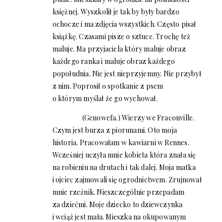
księżnej. Wyszkolił je tak by były bardzo
ochocze i ma zdjęcia wszystkich. Często pisał
książkę. Czasami pisze o sztuce. Trochę też
maluje. Ma przyjaciela który maluje obraz
każdego ranka i maluje obraz każdego
popołudnia. Nie jest nieprzyjemny. Nie przybył
z nim. Poprosił o spotkanie z psem
o którym myślał że go wychował.
(Genowefa.) Wierzy we Fraconville.
Czym jest burza z piorunami. Oto moja
historia. Pracowałam w kawiarni w Rennes.
Wcześniej uczyła mnie kobieta która znała się
na robieniu na drutach i tak dalej. Moja matka
i ojciec zajmowali się ogrodnictwem. Zrujnował
mnie rzeźnik. Nieszczególnie przepadam
za dziećmi. Moje dziecko to dziewczynka
i wciąż jest mała. Mieszka na okupowanym