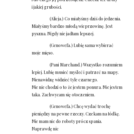
i jakiej grubości.
(Alicja.) Co miałyśmy dziś do jedzenia.
Miałyśmy bardzo młodą wieprzowinę. Jest
pyszna. Nigdy nie jadłam lepszej.
(Genowefa.) Lubię sama wybierać
moje mięso.
(Pani Marchand.) Wszystko rozumiem
lepiej. Lubię musieć myśleć i patrzeć na mapy.
Nienawidzę widzieć tyle czarnego.
Nie nie chodzi o to że jestem ponura. Nie jestem
taka. Zachwycam się otoczeniem.
(Genowefa.) Chcę wydać trochę
pieniędzy na pewne rzeczy. Czekam na łódkę.
Nie mam nic do roboty prócz spania.
Naprawdę nic