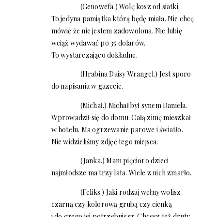
(Genowefa.) Wolę kosz od siatki.
To jedyna pamiątka którą będę miała. Nie chcę
mówić że nie jestem zadowolona. Nie lubię
wciąż wydawać po 35 dolarów.
To wystarczająco dokładne.
(Hrabina Daisy Wrangel.) Jest sporo
do napisania w gazecie.
(Michał.) Michał był synem Daniela.
Wprowadził się do domu. Całą zimę mieszkał
w hotelu. Ma ogrzewanie parowe i światło.
Nie widzieliśmy zdjęć tego miejsca.
(Janka.) Mam pięcioro dzieci
najmłodsze ma trzy lata. Wiele z nich zmarło.
(Feliks.) Jaki rodzaj wełny wolisz
czarną czy kolorową grubą czy cienką
i do czego jej potrzebujesz. Chcesz też druty