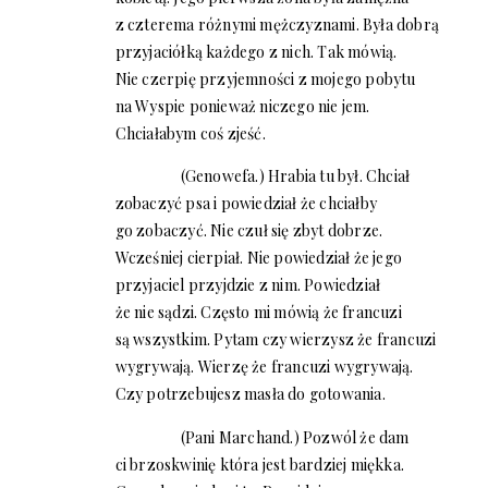
z czterema różnymi mężczyznami. Była dobrą
przyjaciółką każdego z nich. Tak mówią.
Nie czerpię przyjemności z mojego pobytu
na Wyspie ponieważ niczego nie jem.
Chciałabym coś zjeść.
(Genowefa.) Hrabia tu był. Chciał
zobaczyć psa i powiedział że chciałby
go zobaczyć. Nie czuł się zbyt dobrze.
Wcześniej cierpiał. Nie powiedział że jego
przyjaciel przyjdzie z nim. Powiedział
że nie sądzi. Często mi mówią że francuzi
są wszystkim. Pytam czy wierzysz że francuzi
wygrywają. Wierzę że francuzi wygrywają.
Czy potrzebujesz masła do gotowania.
(Pani Marchand.) Pozwól że dam
ci brzoskwinię która jest bardziej miękka.