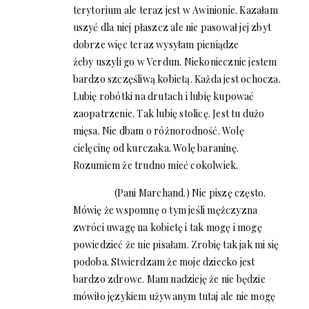
terytorium ale teraz jest w Awinionie. Kazałam
uszyć dla niej płaszcz ale nie pasował jej zbyt
dobrze więc teraz wysyłam pieniądze
żeby uszyli go w Verdun. Niekoniecznie jestem
bardzo szczęśliwą kobietą. Każda jest ochocza.
Lubię robótki na drutach i lubię kupować
zaopatrzenie. Tak lubię stolicę. Jest tu dużo
mięsa. Nie dbam o różnorodność. Wolę
cielęcinę od kurczaka. Wolę baraninę.
Rozumiem że trudno mieć cokolwiek.
(Pani Marchand.) Nie piszę często.
Mówię że wspomnę o tym jeśli mężczyzna
zwróci uwagę na kobietę i tak mogę i mogę
powiedzieć że nie pisałam. Zrobię tak jak mi się
podoba. Stwierdzam że moje dziecko jest
bardzo zdrowe. Mam nadzieję że nie będzie
mówiło językiem używanym tutaj ale nie mogę