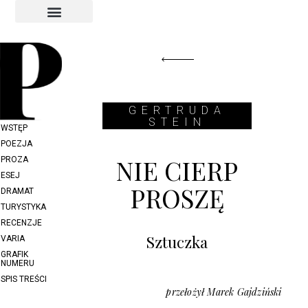
INDEKS AUTORÓW
INDEKS GRAFIKÓW
GERTRUDA
STEIN
WSTĘP
POEZJA
NIE CIERP
PROZA
ESEJ
PROSZĘ
DRAMAT
TURYSTYKA
RECENZJE
Sztuczka
VARIA
GRAFIK
NUMERU
SPIS TREŚCI
przełożył Marek Gajdziński