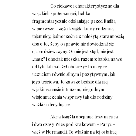
Co ciekawe i charakterystyczne dla
wiejskich społeczności, babka
fragmentarycznie odsłaniając przed Emilią
w pierwszej części książki kulisy rodzinnej
tajemnicy, jednocześnie z należytą starannością
dba o to, żeby o sprawie nie dowiedział się
ojciec dziewczyny. On nie jest stąd, nie jest
„nasz” i chociaż mieszka razem z babką na wsi
od tylu lat i zdążył obdarzyć to miejsce
uczuciem równie silnym i pozytywnym, jak
jego teściowa, to zawsze będzie dla niej
w jakimś sensie intruzem, niegodnym
wtajemniczenia w sprawy tak dla rodziny
ważkie i decydujące.
Akcja książki obejmuje trzy miejsca
i dwa czasy. Wieś pod Krakowem – Paryż –
wieś w Normandii. To właśnie na tej ostatniej