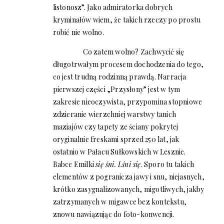
listonosz”. Jako admiratorka dobrych
kryminałów wiem, że takich rzeczy po prostu
robić nie wolno.
Co zatem wolno? Zachwycić się
długotrwałym procesem dochodzenia do tego,
co jest trudną rodzinną prawdą. Narracja
pierwszej części „Przysłony” jest w tym
zakresie nieoczywista, przypomina stopniowe
zdzieranie wierzchniej warstwy tanich
maziajów czy tapety ze ściany pokrytej
oryginalnie freskami sprzed 250 lat, jak
ostatnio w Pałacu Sułkowskich w Lesznie.
Babce Emilki
się śni. Lśni się
. Sporo tu takich
elementów z pogranicza jawy i snu, niejasnych,
krótko zasygnalizowanych, migotliwych, jakby
zatrzymanych w migawce bez kontekstu,
znowu nawiązując do foto-konwencji.