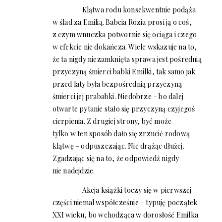
Klątwa rodu konsekwentnie podąża
w ślad za Emilią. Babcia Rózia prosi ją o coś,
z czym wnuczka potwornie się ociąga i czego
w efekcie nie dokańcza. Wiele wskazuje na to,
że ta nigdy niezamknięta sprawa jest pośrednią
przyczyną śmierci babki Emilki, tak samo jak
przed laty była bezpośrednią przyczyną
śmierci jej prababki. Niedobrze – bo dalej
otwarte pytanie stało się przyczyną czyjegoś
cierpienia. Z drugiej strony, być może
tylko w ten sposób dało się zrzucić rodową
klątwę – odpuszczając. Nie drążąc dłużej.
Zgadzając się na to, że odpowiedź nigdy
nie nadejdzie.
Akcja książki toczy się w pierwszej
części niemal współcześnie – typuję początek
XXI wieku, bo wchodząca w dorosłość Emilka