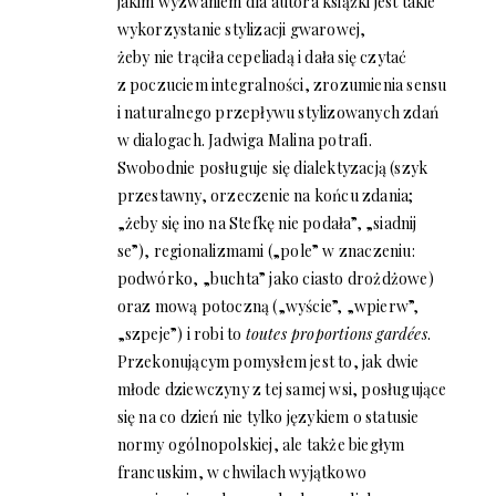
jakim wyzwaniem dla autora książki jest takie
wykorzystanie stylizacji gwarowej,
żeby nie trąciła cepeliadą i dała się czytać
z poczuciem integralności, zrozumienia sensu
i naturalnego przepływu stylizowanych zdań
w dialogach. Jadwiga Malina potrafi.
Swobodnie posługuje się dialektyzacją (szyk
przestawny, orzeczenie na końcu zdania;
„żeby się ino na Stefkę nie podała”, „siadnij
se”), regionalizmami („pole” w znaczeniu:
podwórko, „buchta” jako ciasto drożdżowe)
oraz mową potoczną („wyście”, „wpierw”,
„szpeje”) i robi to
toutes proportions gardées
.
Przekonującym pomysłem jest to, jak dwie
młode dziewczyny z tej samej wsi, posługujące
się na co dzień nie tylko językiem o statusie
normy ogólnopolskiej, ale także biegłym
francuskim, w chwilach wyjątkowo