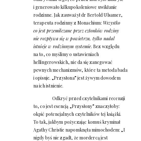
i generowało kilkupokoleniowe uwikłanie
rodzinne. Jak zauważył dr Bertold Ulsamer,
terapeuta rodzinny z Monachium:
Wszystko
co jest przemilczane przez członków rodziny
nie rozpływa się w powietrzu, tylko nadal
istnieje w rodzinnym systemie
. Bez względu
na to, co myślimy o ustawieniach
hellingerowskich, nie da się zanegować
pewnych mechanizmów, które ta metoda bada
i opisuje. „Przysłona” jest żywym dowodem
na ich istnienie.
Odkryć przed czytelnikami recenzji
to, co jest esencją „Przysłony” znaczyłoby:
okpić potencjalnych czytelników tej książki.
To tak, jakbym pożyczając komuś kryminał
Agathy Christie napomknęła mimochodem: „I
nigdy byś nie zgadł, że mordercą jest