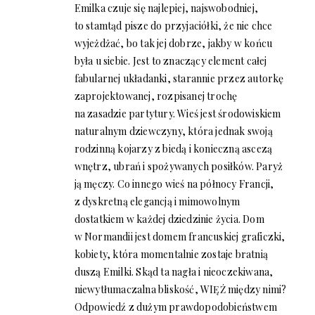
Emilka czuje się najlepiej, najswobodniej,
to stamtąd pisze do przyjaciółki, że nie chce
wyjeżdżać, bo tak jej dobrze, jakby w końcu
była u siebie. Jest to znaczący element całej
fabularnej układanki, starannie przez autorkę
zaprojektowanej, rozpisanej trochę
na zasadzie partytury. Wieś jest środowiskiem
naturalnym dziewczyny, która jednak swoją
rodzinną kojarzy z biedą i konieczną ascezą
wnętrz, ubrań i spożywanych posiłków. Paryż
ją męczy. Co innego wieś na północy Francji,
z dyskretną elegancją i mimowolnym
dostatkiem w każdej dziedzinie życia. Dom
w Normandii jest domem francuskiej graficzki,
kobiety, która momentalnie zostaje bratnią
duszą Emilki. Skąd ta nagła i nieoczekiwana,
niewytłumaczalna bliskość, WIĘŹ między nimi?
Odpowiedź z dużym prawdopodobieństwem