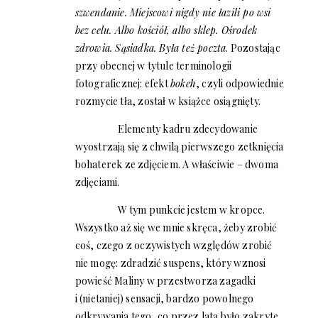
szwendanie. Miejscowi nigdy nie łazili po wsi
bez celu. Albo kościół, albo sklep. Ośrodek
zdrowia. Sąsiadka. Była też poczta
. Pozostając
przy obecnej w tytule terminologii
fotograficznej: efekt
bokeh
, czyli odpowiednie
rozmycie tła, został w książce osiągnięty.
Elementy kadru zdecydowanie
wyostrzają się z chwilą pierwszego zetknięcia
bohaterek ze zdjęciem. A właściwie – dwoma
zdjęciami.
W tym punkcie jestem w kropce.
Wszystko aż się we mnie skręca, żeby zrobić
coś, czego z oczywistych względów zrobić
nie mogę: zdradzić suspens, który wznosi
powieść Maliny w przestworza zagadki
i (nietaniej) sensacji, bardzo powolnego
odkrywania tego, co przez lata było zakryte