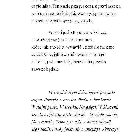
czytelnika. Ten zabieg zagęszcza się zwłaszcza
w drugiej części książki, wzmagając poczucie
chaosu rozpadającego się świata.
Wracając do tego, co w książce
najważniejsze (oprócz tajemnicy,
której nie mogę tu wyjawić), zostało mi z niej
memento
wyjątkowo adekwatne do tego
co było, jest i niestety, prawie na pewno
zawsze będzie:
W trzydziestym dziewiątym przyszła
wojna. Ruszyła wszawica. Pusto w kredensie.
W stajni pusto. W stoliku. Na gałęzi. W kieszeni.
Ten do wojska poszedł. Ten nie. Ta miała rodzić.
Nie urodziła. Temu wszystko z domu zabrali.
Tego zabili. Każdy jakby się zmniejszył. Skurczył.