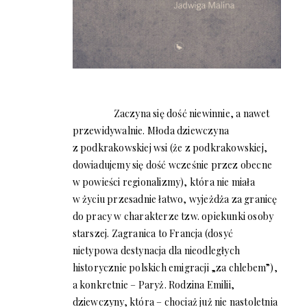
Zaczyna się dość niewinnie, a nawet
przewidywalnie. Młoda dziewczyna
z podkrakowskiej wsi (że z podkrakowskiej,
dowiadujemy się dość wcześnie przez obecne
w powieści regionalizmy), która nie miała
w życiu przesadnie łatwo, wyjeżdża za granicę
do pracy w charakterze tzw. opiekunki osoby
starszej. Zagranica to Francja (dosyć
nietypowa destynacja dla nieodległych
historycznie polskich emigracji „za chlebem”),
a konkretnie – Paryż. Rodzina Emilii,
dziewczyny, która – chociaż już nie nastoletnia