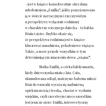
– jest w książce konsekwentnie określana
zdrobnieniem „Emilka”, jakby pozycjonowano
ją w świecie narracyjnym i rzeczywistym
z perspektywy wyłącznie rodzinnej
w charakterze wiecznego dziecka – to babka
Rózia i ojciec. Szybko okaże się,
że perspektywa rodzinna jest w książce
kluczowa i zasadnicza, pokoleniowo wiążąca.
Także, a może przede wszystkim w tym
determinującym znaczeniu słowa: „wiązać”.
Matka Emilki, a córka babki umarła,
kiedy dziewczynka miała 2 lata. Cała,
skumulowana odtąd, matczyno-babcina miłość
Rózi do wnuczki wyraża się nadmierną
opiekuńczością i troską, chociaż w wydaniu
wiejskim, czyli czerstwym i nieco szorstkim.
Jest jeszcze ojciec Emilki, introwertyczny