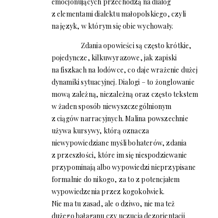
emocjonujących przechodzą na dialog
z elementami dialektu małopolskiego, czyli
na język, w którym się obie wychowały.
Zdania opowieści są często krótkie,
pojedyncze, kilkuwyrazowe, jak zapiski
na fiszkach na lodówce, co daje wrażenie dużej
dynamiki sytuacyjnej. Dialogi – to żonglowanie
mową zależną, niezależną oraz często tekstem
w żaden sposób niewyszczególnionym
z ciągów narracyjnych. Malina powszechnie
używa kursywy, którą oznacza
niewypowiedziane myśli bohaterów, zdania
z przeszłości, które im się niespodziewanie
przypominają albo wypowiedzi nieprzypisane
formalnie do nikogo, za to z potencjałem
wypowiedzenia przez kogokolwiek.
Nie ma tu zasad, ale o dziwo, nie ma też
dużego bałaganu czy uczucia dezorientacji