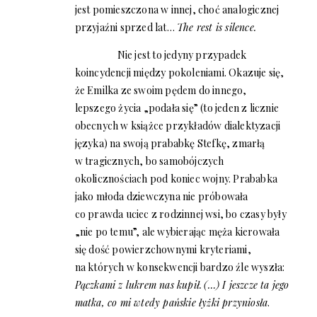
jest pomieszczona w innej, choć analogicznej
przyjaźni sprzed lat…
The rest is silence.
Nie jest to jedyny przypadek
koincydencji między pokoleniami. Okazuje się,
że Emilka ze swoim pędem do innego,
lepszego życia „podała się” (to jeden z licznie
obecnych w książce przykładów dialektyzacji
języka) na swoją prababkę Stefkę, zmarłą
w tragicznych, bo samobójczych
okolicznościach pod koniec wojny. Prababka
jako młoda dziewczyna nie próbowała
co prawda uciec z rodzinnej wsi, bo czasy były
„nie po temu”, ale wybierając męża kierowała
się dość powierzchownymi kryteriami,
na których w konsekwencji bardzo źle wyszła:
Pączkami z lukrem nas kupił.
(…) I jeszcze ta jego
matka, co mi wtedy pańskie łyżki przyniosła
.