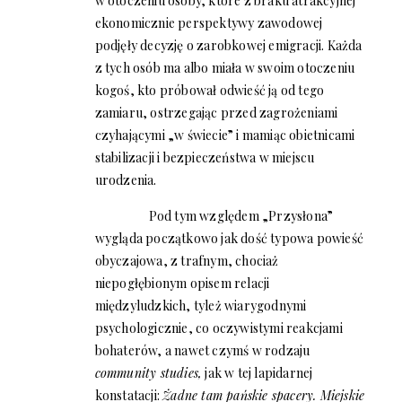
w otoczeniu osoby, które z braku atrakcyjnej
ekonomicznie perspektywy zawodowej
podjęły decyzję o zarobkowej emigracji. Każda
z tych osób ma albo miała w swoim otoczeniu
kogoś, kto próbował odwieść ją od tego
zamiaru, ostrzegając przed zagrożeniami
czyhającymi „w świecie” i mamiąc obietnicami
stabilizacji i bezpieczeństwa w miejscu
urodzenia.
Pod tym względem „Przysłona”
wygląda początkowo jak dość typowa powieść
obyczajowa, z trafnym, chociaż
niepogłębionym opisem relacji
międzyludzkich, tyleż wiarygodnymi
psychologicznie, co oczywistymi reakcjami
bohaterów, a nawet czymś w rodzaju
community studies,
jak w tej lapidarnej
konstatacji:
Żadne tam pańskie spacery. Miejskie