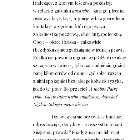
i milczący, z którym teściowa pozostaje
w relacji z gatunku
hassliebe
– za jego plecami
psioczy i krytykuje, topnieje w bezpośrednim
kontakcie z zięciem, którego uważa
za jednostkę poczciwą, choć antyspołeczną.
Oboje – ojciec i babka – całkowicie
i bezdyskusyjnie zgadzają się w jednej sprawie:
Emilka nie powinna nigdzie wyjeżdżać i szukać
szczęścia w świecie, tylko zatrudnić się gdzieś
parę kilometrów od domu i żyć sobie razem
z nimi spokojnie i bez jakiegokolwiek ryzyka,
jak do tej pory. Bo przecież:
A niebo? Patrz
tylko. Gdzie takie niebo znajdziesz, dziecko?
Nigdzie takiego nieba nie ma
.
Dziewczyna się oczywiście buntuje,
odpyskowuje, decyduje – to wszystko brzmi
znajomo, prawda? Każdy z nas ma lub miał