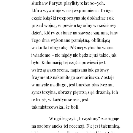
słucha w Paryżu playlisty z lat 90-ych,
która wywołuje w niej wspomnienia. Druga
część książki rozpoczyna się dokładnie rok
przed wojną, w pewien łagodny wrześniowy
dzień, który zostanie na zawsze zapamiętany.
Tego dnia wykonano pamiętną, obfitującą
w skutki fotografię. Później wybucha wojna
i wiadomo – nic nigdy nie będzie już takie, jak
było. Kulminacją tej części powieści jest
wstrząsająca scena, napisana jak gotowy
fragment znakomitego scenariusza. Zostaje
w umyśle na długo, jest bardzo plastyczna,
synestezyjna, obrazy piętrzą się i drażnią. Ich
ostrość, w każdym sensie, jest
tak mistrzowska, że boli.
W ogóle język „Przysłony” zasługuje
na osobny aneks tej recenzji. Nie jest tajemnicą,