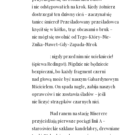
i nie odstępował ich na krok. Kiedy żołnierz
dostrzegał ten dziwny cień – zaczynał się
taniec śmierci! Prześladowany prześladowca
kręcił się w kółko, trąc obcasami o bruk –
nie mógł się uwolnić od Tego-Który-Nie-
Znika-Nawet-Gdy-Zapada-Mrok
: nigdy przed nim nie uciekniecie!
(śpiewa Redingot). Nigdzie nie będziecie
bezpieczni, bo każdy fragment czerni
nad głową może być naszym Gabardynowym
Mścicielem. On spada nagle, zabija naszych
oprawców i nie zostawia śladów – jeśli
nie liczyć strzępków czarnych nici.
Nad ranem na stację Miserere
przyjeżdżają pierwsze pociągi linii A –
staroświeckie szklane kandelabry, drewniane