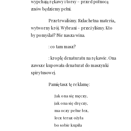
wypchają rękawy i torsy – przed północą
znów będziemy pełni.
Przetrwaliśmy. Szlachetna materia,
wytworny krój. Wybrani – przeżyliśmy. Kto
by pomyślał? Nie nasza wina.
: co tam masz?
: kroplę denaturatu na rękawie. Ona
zawsze kupowała denaturat do maszynki
spirytusowej.
Pamiętasz tę reklamę:
Jak ona się męczy,
jak ona się dręczy,
ma oczy pełne łez,
lecz teraz ożyła
bo sobie kupiła