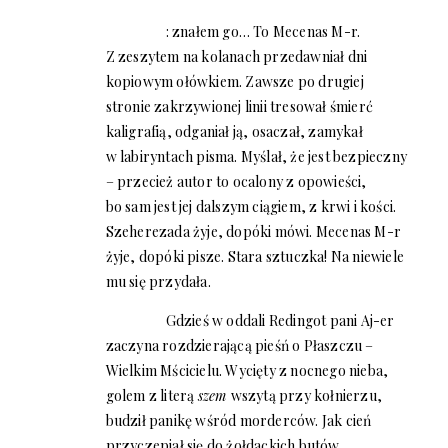
: znałem go… To Mecenas M-r.
Z zeszytem na kolanach przedawniał dni
kopiowym ołówkiem. Zawsze po drugiej
stronie zakrzywionej linii tresował śmierć
kaligrafią, odganiał ją, osaczał, zamykał
w labiryntach pisma. Myślał, że jest bezpieczny
– przecież autor to ocalony z opowieści,
bo sam jest jej dalszym ciągiem, z krwi i kości.
Szeherezada żyje, dopóki mówi. Mecenas M-r
żyje, dopóki pisze. Stara sztuczka! Na niewiele
mu się przydała.
Gdzieś w oddali Redingot pani Aj-er
zaczyna rozdzierającą pieśń o Płaszczu –
Wielkim Mścicielu. Wycięty z nocnego nieba,
golem z literą
szem
wszytą przy kołnierzu,
budził panikę wśród morderców. Jak cień
przyczepiał się do żołdackich butów