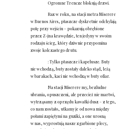
Ogromne Trencze blokują drzwi.
Raz w roku, na stacji metra Miserere
w Buenos Aires, płaszcze dyskretnie odchylają
połę przy wejściu – pokazują obrębione
przez Z-jna krawędzie, ten jedyny w swoim
rodzaju ścieg, który dziwnie przypomina
zwoje kolczastego drutu.
: Tylko płaszcze i kapelusze. Buty
nie wchodzą, buty zostały daleko stąd, leżą
w barakach, kaci nie wchodzą w buty ofiar.
Na stacji Miserere my, bezludne
ubrania, opuszczeni, ale przecież nie martwi,
wytrząsamy z oprzędu kawałki dusz – z tego,
co nam zostało, utkamy je od nowa między
połami zapiętymi na guziki, a one urosną
w nas, wyprostują nasze zgarbione plecy,