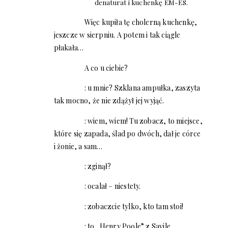
denaturat i kuchenkę EM-ES.
Więc kupiła tę cholerną kuchenkę,
jeszcze w sierpniu. A potem i tak ciągle
płakała…
A co u ciebie?
: u mnie? Szklana ampułka, zaszyta
tak mocno, że nie zdążył jej wyjąć.
: wiem, wiem! Tu zobacz, to miejsce,
które się zapada, ślad po dwóch, dał je córce
i żonie, a sam…
: zginął?
: ocalał – niestety.
: zobaczcie tylko, kto tam stoi!
: to „Henry Poole” z Savile