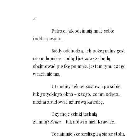
2.
Patrzę, jak odejmują mnie sobie
i oddają światu.
Kiedy odchodzą, ich pożegnalny gest
nieruchomieje – odtąd już zawsze będą
obejmować pustkę po mnie. Jestem tym, czego
w nich nie ma.
Utracony rękaw zostawia po sobie
łuk gotyckiego okna – z tego, co mu odjęto,
można zbudować ażurową katedrę.
Czy moje ścinki tęsknią
za mną?
Szmu
– tak mówi o nich Krawiec.
Te najmniejsze ześlizgują się ze stołu,