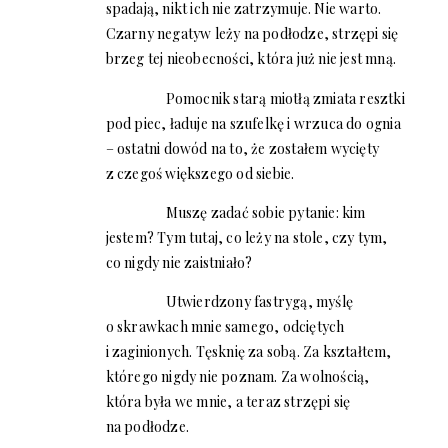
spadają, nikt ich nie zatrzymuje. Nie warto.
Czarny negatyw leży na podłodze, strzępi się
brzeg tej nieobecności, która już nie jest mną.
Pomocnik starą miotłą zmiata resztki
pod piec, ładuje na szufelkę i wrzuca do ognia
– ostatni dowód na to, że zostałem wycięty
z czegoś większego od siebie.
Muszę zadać sobie pytanie: kim
jestem? Tym tutaj, co leży na stole, czy tym,
co nigdy nie zaistniało?
Utwierdzony fastrygą, myślę
o skrawkach mnie samego, odciętych
i zaginionych. Tęsknię za sobą. Za kształtem,
którego nigdy nie poznam. Za wolnością,
która była we mnie, a teraz strzępi się
na podłodze.