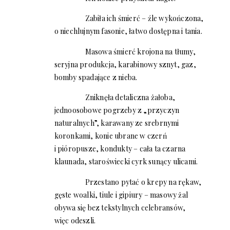
Zabiła ich śmierć – źle wykończona,
o niechlujnym fasonie, łatwo dostępna i tania.
Masowa śmierć krojona na tłumy,
seryjna produkcja, karabinowy sznyt, gaz,
bomby spadające z nieba.
Zniknęła detaliczna żałoba,
jednoosobowe pogrzeby z „przyczyn
naturalnych”, karawany ze srebrnymi
koronkami, konie ubrane w czerń
i pióropusze, kondukty – cała ta czarna
klaunada, staroświecki cyrk sunący ulicami.
Przestano pytać o krepy na rękaw,
gęste woalki, tiule i gipiury – masowy żal
obywa się bez tekstylnych celebransów,
więc odeszli.