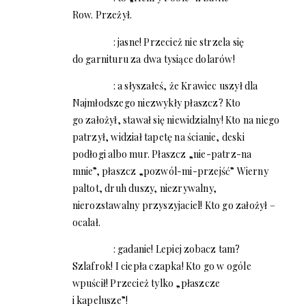
Row.
Przeżył.
: jasne! Przecież nie strzela się
do garnituru za dwa tysiące dolarów!
: a słyszałeś, że Krawiec uszył dla
Najmłodszego niezwykły płaszcz? Kto
go założył, stawał się niewidzialny! Kto na niego
patrzył, widział tapetę na ścianie, deski
podłogi albo mur. Płaszcz „nie-patrz-na
mnie”, płaszcz „pozwól-mi-przejść” Wierny
paltot, druh duszy, niezrywalny,
nierozstawalny przyszyjaciel! Kto go założył –
ocalał.
: gadanie! Lepiej zobacz tam?
Szlafrok! I ciepła czapka! Kto go w ogóle
wpuścił! Przecież tylko „płaszcze
i kapelusze”!