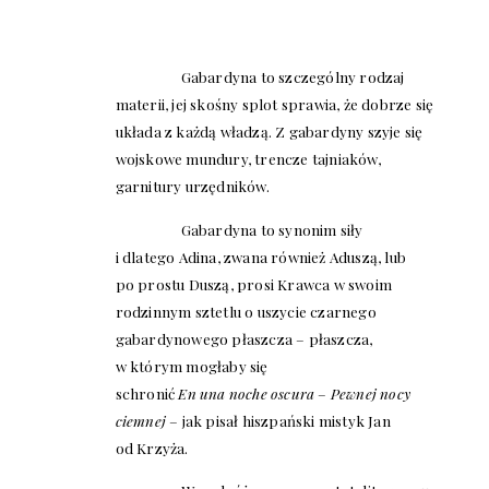
Gabardyna to szczególny rodzaj
materii, jej skośny splot sprawia, że dobrze się
układa z każdą władzą. Z gabardyny szyje się
wojskowe mundury, trencze tajniaków,
garnitury urzędników.
Gabardyna to synonim siły
i dlatego Adina, zwana również Aduszą, lub
po prostu Duszą, prosi Krawca w swoim
rodzinnym sztetlu o uszycie czarnego
gabardynowego płaszcza – płaszcza,
w którym mogłaby się
schronić
En una noche oscura
–
Pewnej nocy
ciemnej
– jak pisał hiszpański mistyk Jan
od Krzyża.