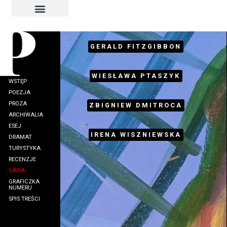
INDEKS AUTORÓW
INDEKS GRAFIKÓW
GERALD FITZGIBBON
WIESŁAWA PTASZYK
WSTĘP
POEZJA
PROZA
ZBIGNIEW DMITROCA
ARCHIWALIA
ESEJ
IRENA WISZNIEWSKA
DRAMAT
TURYSTYKA
RECENZJE
VARIA
GRAFICZKA
NUMERU
SPIS TREŚCI