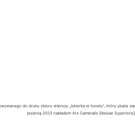
owywanego do druku zbioru wierszy „Iskierka w tunelu”,
który ukaże się
jesienią 2023 nakładem Ars Cameralis Silesiae Superioris]