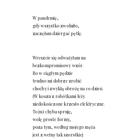
W pandemię,
gdy wszystko zwolniło,
zaczęłam dziergać pętlę.
Wreszcie się odważyłam na
bezkompromisowy wzór.
Bo w ciągłym pędzie
trudno mi dobrze zrobić
choćby i zwykłą obrożę na co dzień.
(W koszu z robótkami leży
niedokończone krzesło elektryczne.
To już chyba spruję,
wolę proste formy,
poza tym, według mojego męża
jest z wełny tak szorstkiej