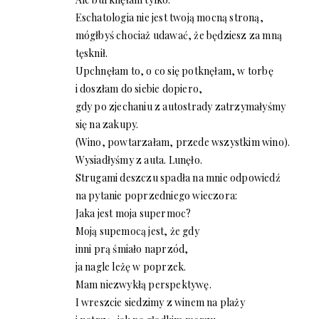
Eschatologia nie jest twoją mocną stroną,
mógłbyś chociaż udawać, że będziesz za mną
tęsknił.
Upchnęłam to, o co się potknęłam, w torbę
i doszłam do siebie dopiero,
gdy po zjechaniu z autostrady zatrzymałyśmy
się na zakupy.
(Wino, powtarzałam, przede wszystkim wino).
Wysiadłyśmy z auta. Lunęło.
Strugami deszczu spadła na mnie odpowiedź
na pytanie poprzedniego wieczora:
Jaka jest moja supermoc?
Moją supemocą jest, że gdy
inni prą śmiało naprzód,
ja nagle leżę w poprzek.
Mam niezwykłą perspektywę.
I wreszcie siedzimy z winem na plaży