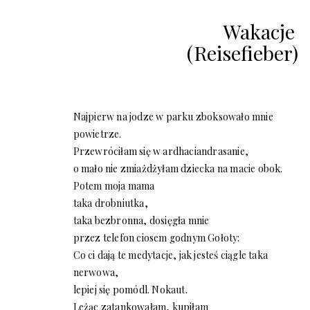
Wakacje
(Reisefieber)
Najpierw na jodze w parku zboksowało mnie
powietrze.
Przewróciłam się w ardhaciandrasanie,
o mało nie zmiażdżyłam dziecka na macie obok.
Potem moja mama
taka drobniutka,
taka bezbronna, dosięgła mnie
przez telefon ciosem godnym Gołoty:
Co ci dają te medytacje, jak jesteś ciągle taka
nerwowa,
lepiej się pomódl. Nokaut.
Leżąc zatankowałam, kupiłam