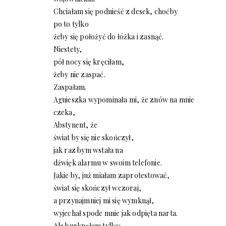
Chciałam się podnieść z desek, choćby
po to tylko
żeby się położyć do łóżka i zasnąć.
Niestety,
pół nocy się kręciłam,
żeby nie zaspać.
Zaspałam.
Agnieszka wypominała mi, że znów na mnie
czeka,
Abstynent, że
świat by się nie skończył,
jak raz bym wstała na
dźwięk alarmu w swoim telefonie.
Jakie by, już miałam zaprotestować,
świat się skończył wczoraj,
a przynajmniej mi się wymknął,
wyjechał spode mnie jak odpięta narta.
Ale burknęłam tylko: