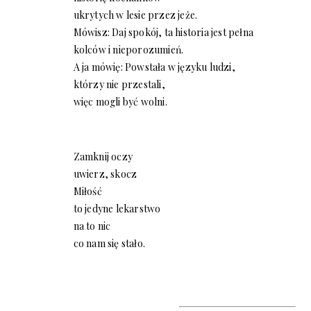
ukrytych w lesie przez jeże.
Mówisz: Daj spokój, ta historia jest pełna
kolców i nieporozumień.
A ja mówię: Powstała w języku ludzi,
którzy nie przestali,
więc mogli być wolni.
Zamknij oczy
uwierz, skocz
Miłość
to jedyne lekarstwo
na to nic
co nam się stało.