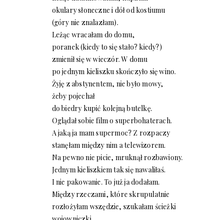
okulary słoneczne i dół od kostiumu
(góry nie znalazłam).
Leżąc wracałam do domu,
poranek (kiedy to się stało? kiedy?)
zmienił się w wieczór. W domu
po jednym kieliszku skończyło się wino.
Żyję z abstynentem, nie było mowy,
żeby pojechał
do biedry kupić kolejną butelkę.
Oglądał sobie film o superbohaterach.
A jaką ja mam supermoc? Z rozpaczy
stanęłam między nim a telewizorem.
Na pewno nie picie, mruknął rozbawiony.
Jednym kieliszkiem tak się nawaliłaś.
I nie pakowanie. To już ja dodałam.
Między rzeczami, które skrupulatnie
rozłożyłam wszędzie, szukałam ścieżki
wojowniczki.