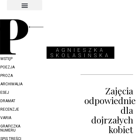
INDEKS AUTORÓW
INDEKS GRAFIKÓW
AGNIESZKA
SKOLASIŃSKA
WSTĘP
POEZJA
PROZA
ARCHIWALIA
Zajęcia
ESEJ
odpowiednie
DRAMAT
dla
RECENZJE
dojrzałych
VARIA
kobiet
GRAFICZKA
NUMERU
SPIS TREŚCI