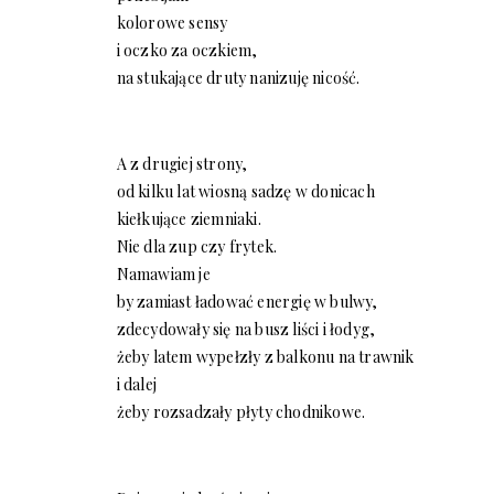
kolorowe sensy
i oczko za oczkiem,
na stukające druty nanizuję nicość.
A z drugiej strony,
od kilku lat wiosną sadzę w donicach
kiełkujące ziemniaki.
Nie dla zup czy frytek.
Namawiam je
by zamiast ładować energię w bulwy,
zdecydowały się na busz liści i łodyg,
żeby latem wypełzły z balkonu na trawnik
i dalej
żeby rozsadzały płyty chodnikowe.