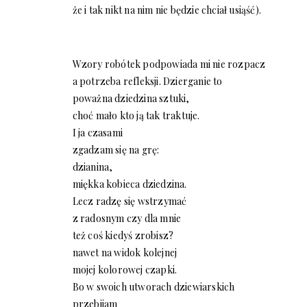
że i tak nikt na nim nie będzie chciał usiąść).
Wzory robótek podpowiada mi nie rozpacz
a potrzeba refleksji. Dzierganie to
poważna dziedzina sztuki,
choć mało kto ją tak traktuje.
I ja czasami
zgadzam się na grę:
dzianina,
miękka kobieca dziedzina.
Lecz radzę się wstrzymać
z radosnym czy dla mnie
też coś kiedyś zrobisz?
nawet na widok kolejnej
mojej kolorowej czapki.
Bo w swoich utworach dziewiarskich
przebijam