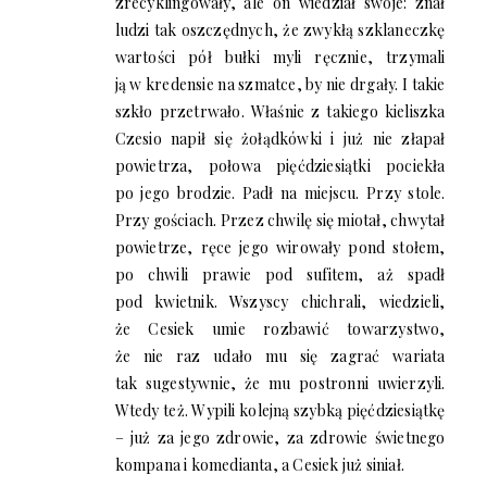
zrecyklingowały, ale on wiedział swoje: znał
ludzi tak oszczędnych, że zwykłą szklaneczkę
wartości pół bułki myli ręcznie, trzymali
ją w kredensie na szmatce, by nie drgały. I takie
szkło przetrwało. Właśnie z takiego kieliszka
Czesio napił się żołądkówki i już nie złapał
powietrza, połowa pięćdziesiątki pociekła
po jego brodzie. Padł na miejscu. Przy stole.
Przy gościach. Przez chwilę się miotał, chwytał
powietrze, ręce jego wirowały pond stołem,
po chwili prawie pod sufitem, aż spadł
pod kwietnik. Wszyscy chichrali, wiedzieli,
że Cesiek umie rozbawić towarzystwo,
że nie raz udało mu się zagrać wariata
tak sugestywnie, że mu postronni uwierzyli.
Wtedy też. Wypili kolejną szybką pięćdziesiątkę
– już za jego zdrowie, za zdrowie świetnego
kompana i komedianta, a Cesiek już siniał.