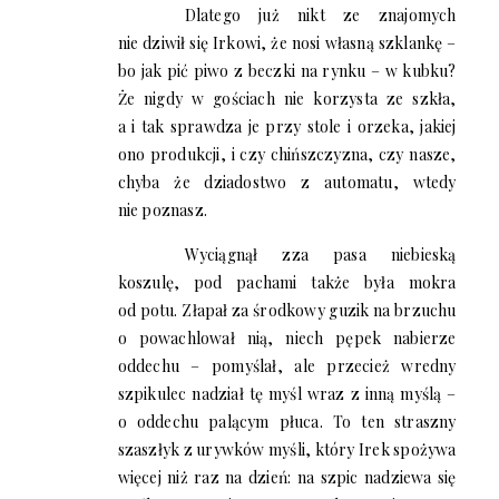
Dlatego już nikt ze znajomych
nie dziwił się Irkowi, że nosi własną szklankę –
bo jak pić piwo z beczki na rynku – w kubku?
Że nigdy w gościach nie korzysta ze szkła,
a i tak sprawdza je przy stole i orzeka, jakiej
ono produkcji, i czy chińszczyzna, czy nasze,
chyba że dziadostwo z automatu, wtedy
nie poznasz.
Wyciągnął zza pasa niebieską
koszulę, pod pachami także była mokra
od potu. Złapał za środkowy guzik na brzuchu
o powachlował nią, niech pępek nabierze
oddechu – pomyślał, ale przecież wredny
szpikulec nadział tę myśl wraz z inną myślą –
o oddechu palącym płuca. To ten straszny
szaszłyk z urywków myśli, który Irek spożywa
więcej niż raz na dzień: na szpic nadziewa się