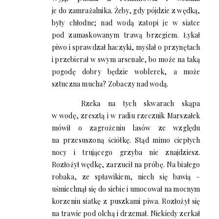
je do zamrażalnika. Żeby, gdy pójdzie z wędką,
były chłodne; nad wodą zatopi je w siatce
pod zamaskowanym trawą brzegiem. Łykał
piwo i sprawdzał haczyki, myślał o przynętach
i przebierał w swym arsenale, bo może na taką
pogodę dobry będzie woblerek, a może
sztuczna mucha? Zobaczy nad wodą.
Rzeka na tych skwarach skąpa
w wodę, zresztą i w radiu rzecznik Marszałek
mówił o zagrożeniu lasów ze względu
na przesuszoną ściółkę. Stąd mimo ciepłych
nocy i trującego grzyba nie znajdziesz.
Rozłożył wędkę, zarzucił na próbę. Na białego
robaka, ze spławikiem, niech się bawią –
uśmiechnął się do siebie i umocował na mocnym
korzeniu siatkę z puszkami piwa. Rozłożył się
na trawie pod olchą i drzemał. Niekiedy zerkał