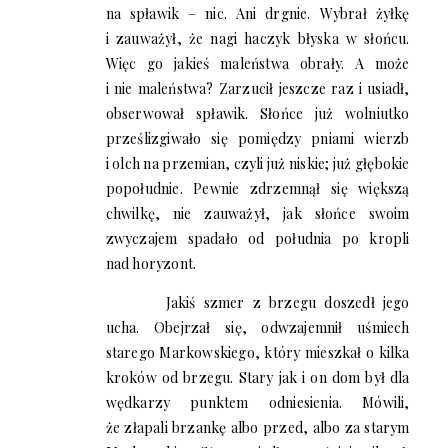
na spławik – nic. Ani drgnie. Wybrał żyłkę
i zauważył, że nagi haczyk błyska w słońcu.
Więc go jakieś maleństwa obrały. A może
i nie maleństwa? Zarzucił jeszcze raz i usiadł,
obserwował spławik. Słońce już wolniutko
prześlizgiwało się pomiędzy pniami wierzb
i olch na przemian, czyli już niskie; już głębokie
popołudnie. Pewnie zdrzemnął się większą
chwilkę, nie zauważył, jak słońce swoim
zwyczajem spadało od południa po kropli
nad horyzont.
Jakiś szmer z brzegu doszedł jego
ucha. Obejrzał się, odwzajemnił uśmiech
starego Markowskiego, który mieszkał o kilka
kroków od brzegu. Stary jak i on dom był dla
wędkarzy punktem odniesienia. Mówili,
że złapali brzankę albo przed, albo za starym