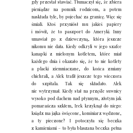
gdy przestał stawiać. Tłumaczył się, że zbiera
pieniądze na pomnik rodzicom, a potem
naskłada tyle, by pojechać za granicę. Więc się
śmiali. Ktoś przyniósł mu jakieś papiery
i mówił, że to paszport do Ameryki. Inny
umawiał go z dziewczyną, która jeszcze
nikomu nie dała. Kiedy odkryli w jego szafce
kanapki z mielonym kotletem, które miał
każdego dnia i okazało się, że to nie kotlety
a placki ziemniaczane, do końca zmiany
chichrali, a Alek trafił jeszcze tego wieczora
do szpitala. Tak się składało. Alek
nie wytrzymał. Kiedy stał na przęśle suwnicy
wysoko pod dachem nad płynnym, złotym jak
pomarańcza szkłem, Irek krzyknął do niego:
ksiądz ma jajka święcone, kominiarz wędzone,
a ty pieczone? I potoczyła się beczka
z kamieniami – to była blaszana beczka pełna