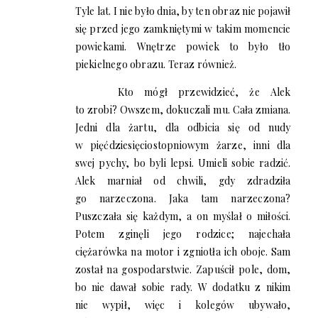
Tyle lat. I nie było dnia, by ten obraz nie pojawił
się przed jego zamkniętymi w takim momencie
powiekami. Wnętrze powiek to było tło
piekielnego obrazu. Teraz również.
Kto mógł przewidzieć, że Alek
to zrobi? Owszem, dokuczali mu. Cała zmiana.
Jedni dla żartu, dla odbicia się od nudy
w pięćdziesięciostopniowym żarze, inni dla
swej pychy, bo byli lepsi. Umieli sobie radzić.
Alek marniał od chwili, gdy zdradziła
go narzeczona. Jaka tam narzeczona?
Puszczała się każdym, a on myślał o miłości.
Potem zginęli jego rodzice; najechała
ciężarówka na motor i zgniotła ich oboje. Sam
został na gospodarstwie. Zapuścił pole, dom,
bo nie dawał sobie rady. W dodatku z nikim
nie wypił, więc i kolegów ubywało,