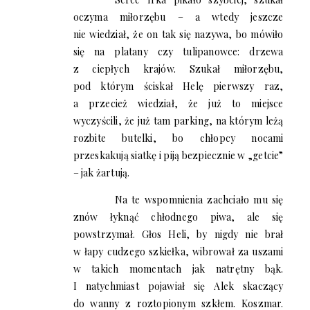
oczyma miłorzębu – a wtedy jeszcze
nie wiedział, że on tak się nazywa, bo mówiło
się na platany czy tulipanowce: drzewa
z ciepłych krajów. Szukał miłorzębu,
pod którym ściskał Helę pierwszy raz,
a przecież wiedział, że już to miejsce
wyczyścili, że już tam parking, na którym leżą
rozbite butelki, bo chłopcy nocami
przeskakują siatkę i piją bezpiecznie w „getcie”
– jak żartują.
Na te wspomnienia zachciało mu się
znów łyknąć chłodnego piwa, ale się
powstrzymał. Głos Heli, by nigdy nie brał
w łapy cudzego szkiełka, wibrował za uszami
w takich momentach jak natrętny bąk.
I natychmiast pojawiał się Alek skaczący
do wanny z roztopionym szkłem. Koszmar.