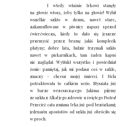
I wtedy właśnie Irkowi stanęły
na głowie włosy, żeby tylko na głowie! Wybił
wszelkie szkło w domu, nawet stare,
zakamuflowane w piwnicy zapasy sprzed
ćwierćwiecza, kiedy to dało się jeszcze
przemycić przez bramę jakiś komplecik
platyny; dobre lata, ludzie trzymali szkło
nawet w piekarnikach, tam żaden kapuś
nie zaglądał. Wytłukł wszystko i powiedział
żonie: pamiętaj, jak mi podasz coś w szkle,
znaczy – chcesz mojej śmierci. I Hela
potraktowała to całkiem serio. Słyszała już
w barze wrzeszczącego Jakima: pijemy
ze szkła z Alka! jego zdrowie u świętego Piotra!
Przecież cała zmiana Irka już pod brzózkami;
jedenastu apostołów od szkła już obróciło się
w proch.