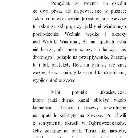
Pomyślał, że weźmie na osiedlu
ze dwa piwa, ale najpewniejsze w puszce;
szkło robi wprawdzie Jarosław, ale zawsze
to szkło ze sklepu, czyli jakby niewiadomego
pochodzenia. Weźmie wędkę i skoczy
nad Wisłok. Wiadomo, że na upałach ryba
nie bierze, ale może założy na haczyk coś
drobnego i połapie na przepływankę. Zresztą
to i tak pretekst, Hela na tym się nie zna,
ważne, że w cieniu, gdzieś pod Krościenkiem,
wypije chłodne żywce.
Mijał pomnik Łukasiewicza,
który jakiś durak kazał obłożyć wkoło
kamieniami. Trawa i krzewy przychylne
na upałach zniknęły na zawsze. Po chwili
z sentymentu skręcił w Dąbrowszczaków,
żeby zerknąć na park. Teraz już, niestety,