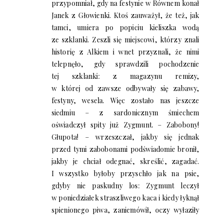
przypomniał, gdy na festynie w Równem konał
Janek z Głowienki. Ktoś zauważył, że też, jak
tamci, umiera po popiciu kieliszka wodą
ze szklanki. Zeszli się miejscowi, którzy znali
historię z Alkiem i wnet przyznali, że nimi
telepnęło, gdy sprawdzili pochodzenie
tej szklanki: z magazynu remizy,
w której od zawsze odbywały się zabawy,
festyny, wesela. Więc zostało nas jeszcze
siedmiu – z sardonicznym śmiechem
oświadczył spity już Zygmunt. – Zabobony!
Głupota! – wrzeszczał, jakby się jednak
przed tymi zabobonami podświadomie bronił,
jakby je chciał odegnać, skreślić, zagadać.
I wszystko byłoby przyschło jak na psie,
gdyby nie paskudny los: Zygmunt leczył
w poniedziałek straszliwego kaca i kiedy łyknął
spienionego piwa, zaniemówił, oczy wyłaziły