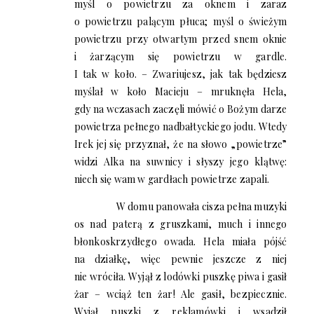
myśl o powietrzu za oknem i zaraz
o powietrzu palącym płuca; myśl o świeżym
powietrzu przy otwartym przed snem oknie
i żarzącym się powietrzu w gardle.
I tak w koło. – Zwariujesz, jak tak będziesz
myślał w koło Macieju – mruknęła Hela,
gdy na wczasach zaczęli mówić o Bożym darze
powietrza pełnego nadbałtyckiego jodu. Wtedy
Irek jej się przyznał, że na słowo „powietrze”
widzi Alka na suwnicy i słyszy jego klątwę:
niech się wam w gardłach powietrze zapali.
W domu panowała cisza pełna muzyki
os nad paterą z gruszkami, much i innego
błonkoskrzydłego owada. Hela miała pójść
na działkę, więc pewnie jeszcze z niej
nie wróciła. Wyjął z lodówki puszkę piwa i gasił
żar – wciąż ten żar! Ale gasił, bezpiecznie.
Wyjął puszki z reklamówki i wsadził