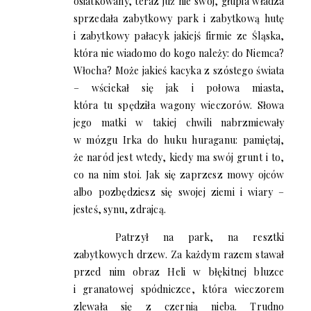
osiatkowany, teraz już nie swój, głupia władza
sprzedała zabytkowy park i zabytkową hutę
i zabytkowy pałacyk jakiejś firmie ze Śląska,
która nie wiadomo do kogo należy: do Niemca?
Włocha? Może jakieś kacyka z szóstego świata
– wściekał się jak i połowa miasta,
która tu spędziła wagony wieczorów. Słowa
jego matki w takiej chwili nabrzmiewały
w mózgu Irka do huku huraganu: pamiętaj,
że naród jest wtedy, kiedy ma swój grunt i to,
co na nim stoi. Jak się zaprzesz mowy ojców
albo pozbędziesz się swojej ziemi i wiary –
jesteś, synu, zdrajcą.
Patrzył na park, na resztki
zabytkowych drzew. Za każdym razem stawał
przed nim obraz Heli w błękitnej bluzce
i granatowej spódniczce, która wieczorem
zlewała się z czernią nieba. Trudno