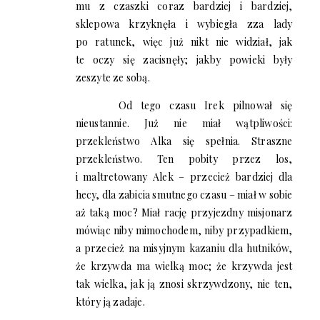
mu z czaszki coraz bardziej i bardziej,
sklepowa krzyknęła i wybiegła zza lady
po ratunek, więc już nikt nie widział, jak
te oczy się zacisnęły; jakby powieki były
zeszyte ze sobą.
Od tego czasu Irek pilnował się
nieustannie. Już nie miał wątpliwości:
przekleństwo Alka się spełnia. Straszne
przekleństwo. Ten pobity przez los,
i maltretowany Alek – przecież bardziej dla
hecy, dla zabicia smutnego czasu – miał w sobie
aż taką moc? Miał rację przyjezdny misjonarz
mówiąc niby mimochodem, niby przypadkiem,
a przecież na misyjnym kazaniu dla hutników,
że krzywda ma wielką moc; że krzywda jest
tak wielka, jak ją znosi skrzywdzony, nie ten,
który ją zadaje.