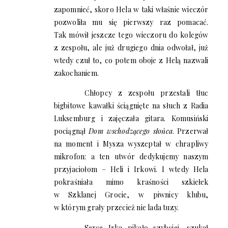
zapomnieć, skoro Hela w taki właśnie wieczór
pozwoliła mu się pierwszy raz pomacać.
Tak mówił jeszcze tego wieczoru do kolegów
z zespołu, ale już drugiego dnia odwołał, już
wtedy czuł to, co potem oboje z Helą nazwali
zakochaniem.
Chłopcy z zespołu przestali tłuc
bigbitowe kawałki ściągnięte na słuch z Radia
Luksemburg i zajęczała gitara. Komusiński
pociągnął
Dom wschodzącego słońca
. Przerwał
na moment i Mysza wyszeptał w chrapliwy
mikrofon: a ten utwór dedykujemy naszym
przyjaciołom – Heli i Irkowi. I wtedy Hela
pokraśniała mimo kraśności szkiełek
w Szklanej Grocie, w piwnicy klubu,
w którym grały przecież nie lada tuzy.
Serce Irka pikało szybciej, szukał