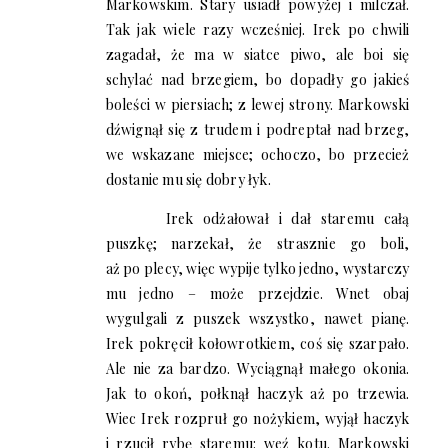
Markowskim. Stary usiadł powyżej i milczał.
Tak jak wiele razy wcześniej. Irek po chwili
zagadał, że ma w siatce piwo, ale boi się
schylać nad brzegiem, bo dopadły go jakieś
boleści w piersiach; z lewej strony. Markowski
dźwignął się z trudem i podreptał nad brzeg,
we wskazane miejsce; ochoczo, bo przecież
dostanie mu się dobry łyk.
Irek odżałował i dał staremu całą
puszkę; narzekał, że strasznie go boli,
aż po plecy, więc wypije tylko jedno, wystarczy
mu jedno – może przejdzie. Wnet obaj
wygulgali z puszek wszystko, nawet pianę.
Irek pokręcił kołowrotkiem, coś się szarpało.
Ale nie za bardzo. Wyciągnął małego okonia.
Jak to okoń, połknął haczyk aż po trzewia.
Wiec Irek rozpruł go nożykiem, wyjął haczyk
i rzucił rybę staremu: weź kotu. Markowski