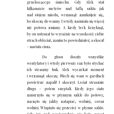
gruchocącego śmiechu. Gdy Alek stał
kilkanaście metrów nad taflą szkła jak
nad słojem miodu, wrzasnął: zamknijcie się,
bo skoczę do wanny. I wtedy zaśmiała się więcej
niż połowa zmiany. A kiedy Irek krzyknął,
by on usłyszał to wyraźnie na wysokości: ciebie
strach obleciał, zanim to powiedziałeś; a skocz!
– nastała cisza.
Do głosu doszły wszystkie
wentylatory i wtedy pierwszy raz było słychać
ich straszny huk. Alek wyczekał moment
i wrzasnął: skoczę. Niech się wam w gardłach
powietrze zapali! I skoczył. Leciał strasznie
długo – potem szeptali. Kiedy jego ciało
zanurzyło się w płynnym szkle do połowy,
zaczęło się jakby zatapiać, wolniej, coraz
wolniej. Wtapiało się przecież w płynne szkło.