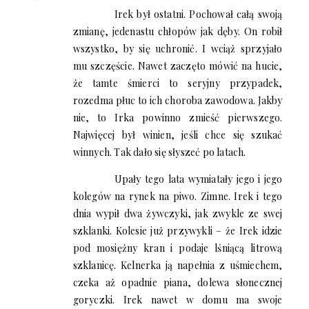
Irek był ostatni. Pochował całą swoją
zmianę, jedenastu chłopów jak dęby. On robił
wszystko, by się uchronić. I wciąż sprzyjało
mu szczęście. Nawet zaczęto mówić na hucie,
że tamte śmierci to seryjny przypadek,
rozedma płuc to ich choroba zawodowa. Jakby
nie, to Irka powinno zmieść pierwszego.
Najwięcej był winien, jeśli chce się szukać
winnych. Tak dało się słyszeć po latach.
Upały tego lata wymiatały jego i jego
kolegów na rynek na piwo. Zimne. Irek i tego
dnia wypił dwa żywczyki, jak zwykle ze swej
szklanki. Kolesie już przywykli – że Irek idzie
pod mosiężny kran i podaje lśniącą litrową
szklanicę. Kelnerka ją napełnia z uśmiechem,
czeka aż opadnie piana, dolewa słonecznej
goryczki. Irek nawet w domu ma swoje