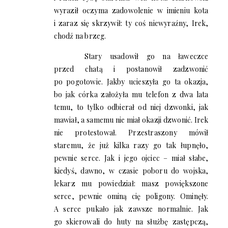
wyraził oczyma zadowolenie w imieniu kota
i zaraz się skrzywił: ty coś niewyraźny, Irek,
chodź na brzeg.
Stary usadowił go na ławeczce
przed chatą i postanowił zadzwonić
po pogotowie. Jakby ucieszyła go ta okazja,
bo jak córka założyła mu telefon z dwa lata
temu, to tylko odbierał od niej dzwonki, jak
mawiał, a samemu nie miał okazji dzwonić. Irek
nie protestował. Przestraszony mówił
staremu, że już kilka razy go tak łupnęło,
pewnie serce. Jak i jego ojciec – miał słabe,
kiedyś, dawno, w czasie poboru do wojska,
lekarz mu powiedział: masz powiększone
serce, pewnie ominą cię poligony. Ominęły.
A serce pukało jak zawsze normalnie. Jak
go skierowali do huty na służbę zastępczą,