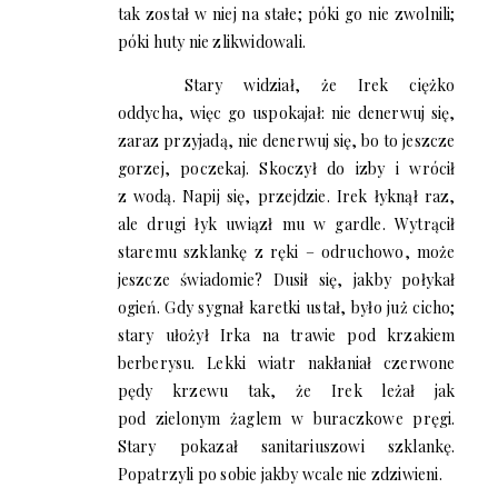
tak został w niej na stałe; póki go nie zwolnili;
póki huty nie zlikwidowali.
Stary widział, że Irek ciężko
oddycha, więc go uspokajał: nie denerwuj się,
zaraz przyjadą, nie denerwuj się, bo to jeszcze
gorzej, poczekaj. Skoczył do izby i wrócił
z wodą. Napij się, przejdzie. Irek łyknął raz,
ale drugi łyk uwiązł mu w gardle. Wytrącił
staremu szklankę z ręki – odruchowo, może
jeszcze świadomie? Dusił się, jakby połykał
ogień. Gdy sygnał karetki ustał, było już cicho;
stary ułożył Irka na trawie pod krzakiem
berberysu. Lekki wiatr nakłaniał czerwone
pędy krzewu tak, że Irek leżał jak
pod zielonym żaglem w buraczkowe pręgi.
Stary pokazał sanitariuszowi szklankę.
Popatrzyli po sobie jakby wcale nie zdziwieni.