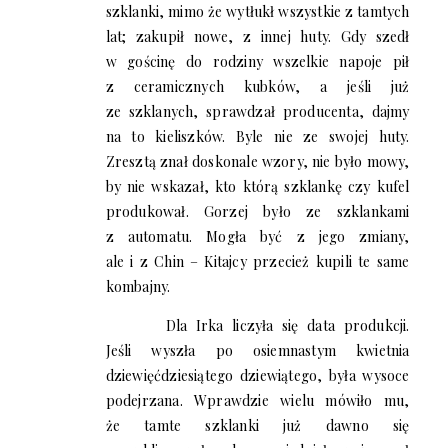
szklanki, mimo że wytłukł wszystkie z tamtych
lat; zakupił nowe, z innej huty. Gdy szedł
w gościnę do rodziny wszelkie napoje pił
z ceramicznych kubków, a jeśli już
ze szklanych, sprawdzał producenta, dajmy
na to kieliszków. Byle nie ze swojej huty.
Zresztą znał doskonale wzory, nie było mowy,
by nie wskazał, kto którą szklankę czy kufel
produkował. Gorzej było ze szklankami
z automatu. Mogła być z jego zmiany,
ale i z Chin – Kitajcy przecież kupili te same
kombajny.
Dla Irka liczyła się data produkcji.
Jeśli wyszła po osiemnastym kwietnia
dziewięćdziesiątego dziewiątego, była wysoce
podejrzana. Wprawdzie wielu mówiło mu,
że tamte szklanki już dawno się