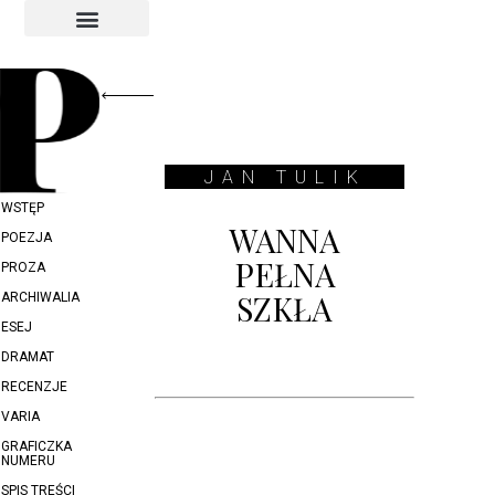
INDEKS AUTORÓW
INDEKS GRAFIKÓW
JAN TULIK
WSTĘP
WANNA
POEZJA
PEŁNA
PROZA
SZKŁA
ARCHIWALIA
ESEJ
DRAMAT
RECENZJE
VARIA
GRAFICZKA
NUMERU
SPIS TREŚCI