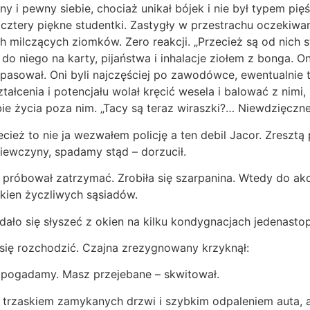
y i pewny siebie, chociaż unikał bójek i nie był typem pięś
ię cztery piękne studentki. Zastygły w przestrachu oczekiw
ch milczących ziomków. Zero reakcji. „Przecież są od nich s
i do niego na karty, pijaństwa i inhalacje ziołem z bonga. 
pasował. Oni byli najczęściej po zawodówce, ewentualnie 
łcenia i potencjału wolał kręcić wesela i balować z nimi,
bie życia poza nim. „Tacy są teraz wiraszki?… Niewdzięczne
zecież to nie ja wezwałem policję a ten debil Jacor. Zreszt
ziewczyny, spadamy stąd – dorzucił.
 i próbował zatrzymać. Zrobiła się szarpanina. Wtedy do a
 okien życzliwych sąsiadów.
– dało się słyszeć z okien na kilku kondygnacjach jedenasto
się rozchodzić. Czajna zrezygnowany krzyknął:
e pogadamy. Masz przejebane – skwitował.
 trzaskiem zamykanych drzwi i szybkim odpaleniem auta, a 