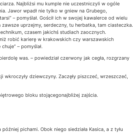
ciarza. Najbliżsi mu kumple nie uczestniczyli w ogóle
ania. Jawor wpadł nie tylko w gniew na Grubego,
tarsi” – pomyślał. Gościł ich w swojej kawalerce od wielu
On zawsze uprzejmy, serdeczny, tu herbatka, tam ciasteczka.
technikum, czasem jakichś studiach zaocznych.
 niż robić karierę w krakowskich czy warszawskich
 chuje” – pomyślał.
ą pierdolę was. – powiedział czerwony jak cegła, rozgrzany
kcji wkroczyły dziewczyny. Zaczęły piszczeć, wrzeszczeć,
piętrowego bloku stojącegonajbliżej zajścia.
później pichami. Obok niego siedziała Kasica, a z tyłu