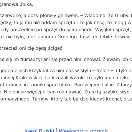
igranowa Jolka.
j czerwone, a oczy płonęły gniewem. – Wiadomo, że Gruby. N
iędzy, to ja mu nie oddam sprzętu i że jak chcą, to mogą w
 wtedy poszedłem po sprzęt do samochodu. Wyjąłem sprzęt
ż nie było, a do Jacora i Grubego doszli ci debile. Pewnie s
rzecież oni cię będą ścigać.
dę się im tłumaczył ani się przed nimi chował. Zlewam ich
 jeden z nich krzyknął za nim coś w stylu – frajer! – i tyle
o innej Krakowskiej, spuszczali wzrok. To było mu na rękę.
informacji niż ziomki spod bloku. Bardziej medialne. Zdarzy
yć. Nie chciał więcej o tym rozmawiać. Zresztą szybko wyni
informacyjnego. Tarnów, który tak bardzo kiedyś kochał, prze
Karol Bulski | Weekend w górach