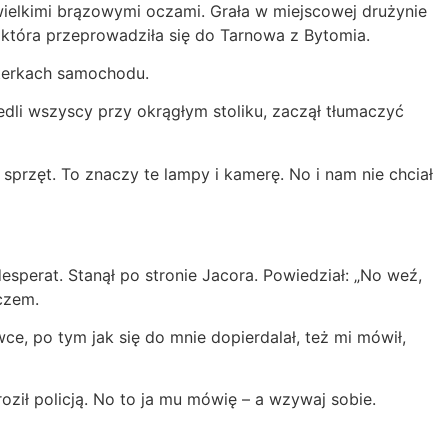
wielkimi brązowymi oczami. Grała w miejscowej drużynie
a, która przeprowadziła się do Tarnowa z Bytomia.
usterkach samochodu.
iedli wszyscy przy okrągłym stoliku, zaczął tłumaczyć
sprzęt. To znaczy te lampy i kamerę. No i nam nie chciał
 desperat. Stanął po stronie Jacora. Powiedział: „No weź,
aczem.
e, po tym jak się do mnie dopierdalał, też mi mówił,
oził policją. No to ja mu mówię – a wzywaj sobie.