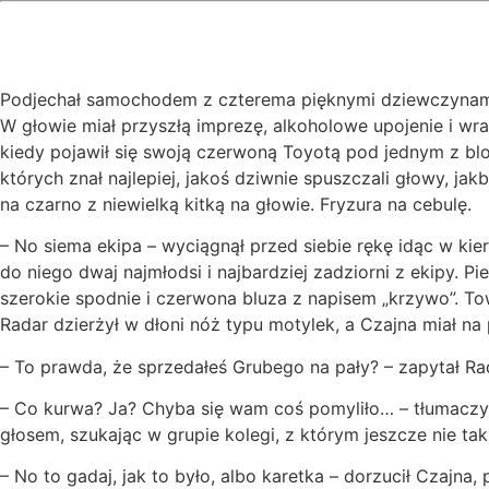
Podjechał samochodem z czterema pięknymi dziewczynami. W
W głowie miał przyszłą imprezę, alkoholowe upojenie i wraż
kiedy pojawił się swoją czerwoną Toyotą pod jednym z blo
których znał najlepiej, jakoś dziwnie spuszczali głowy, ja
na czarno z niewielką kitką na głowie. Fryzura na cebulę.
– No siema ekipa – wyciągnął przed siebie rękę idąc w kier
do niego dwaj najmłodsi i najbardziej zadziorni z ekipy. P
szerokie spodnie i czerwona bluza z napisem „krzywo”. T
Radar dzierżył w dłoni nóż typu motylek, a Czajna miał na p
– To prawda, że sprzedałeś Grubego na pały? – zapytał Ra
– Co kurwa? Ja? Chyba się wam coś pomyliło… – tłumaczył s
głosem, szukając w grupie kolegi, z którym jeszcze nie ta
– No to gadaj, jak to było, albo karetka – dorzucił Czajna,