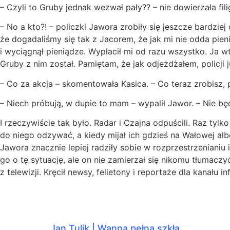
– Czyli to Gruby jednak wezwał pały?? – nie dowierzała fil
– No a kto?! – policzki Jawora zrobiły się jeszcze bardzie
że dogadaliśmy się tak z Jacorem, że jak mi nie odda pien
i wyciągnął pieniądze. Wypłacił mi od razu wszystko. Ja
Gruby z nim został. Pamiętam, że jak odjeżdżałem, policji ju
– Co za akcja – skomentowała Kasica. – Co teraz zrobisz, p
– Niech próbują, w dupie to mam – wypalił Jawor. – Nie bę
I rzeczywiście tak było. Radar i Czajna odpuścili. Raz tylko
do niego odzywać, a kiedy mijał ich gdzieś na Wałowej alb
Jawora znacznie lepiej radziły sobie w rozprzestrzenianiu 
go o tę sytuację, ale on nie zamierzał się nikomu tłumacz
z telewizji. Kręcił newsy, felietony i reportaże dla kanału 
Jan Tulik | Wanna pełna szkła