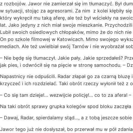
z rozbojów. Jawor nie zamierzał się im tłumaczyć. Był dumn
w sytuacji, stojąc za agresorami. Za nim z kolei kłębiły s
który wykręcił mu taką aferę, ale też był wściekły na swoi
lat. Jako jedyny z nich miał swoje mieszkanie. Przychodzil
Lubił swoich osiedlowych chłopaków, mimo że do nich nie 
On po szkole filmowej w Katowicach. Mimo swojego wykszta
mediach. Ale też uwielbiał swój Tarnów i nie wyobrażał so
– Nie będę się tłumaczył. Jakie pały. Jakie sprzedałeś? Pr
jak pies, i odwrócił się na pięcie w stronę samochodu. – D
Napastnicy nie odpuścili. Radar złapał go za czarną bluzę
krzyczeć i ich rozdzielać. Taki obrót rzeczy wyłonił też z
– Co się tam dzieje!… wezwijcie policję!… co to za afera! 
Na taki obrót sprawy grupka kolegów spod bloku zaczęła 
– Dawaj, Radar, spierdalamy stąd…, a z tobą jeszcze sobi
Jawor tego już nie dosłyszał, bo przerwał mu w pół zdania