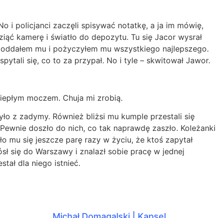
o i policjanci zaczęli spisywać notatkę, a ja im mówię,
ziąć kamerę i światło do depozytu. Tu się Jacor wysrał
, oddałem mu i pożyczyłem mu wszystkiego najlepszego.
pytali się, co to za przypał. No i tyle – skwitował Jawor.
 ciepłym moczem. Chuja mi zrobią.
 było z zadymy. Również bliżsi mu kumple przestali się
 Pewnie doszło do nich, co tak naprawdę zaszło. Koleżanki
ło mu się jeszcze parę razy w życiu, że ktoś zapytał
ósł się do Warszawy i znalazł sobie pracę w jednej
stał dla niego istnieć.
Michał Domagalski | Kapsel