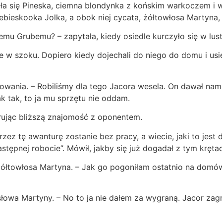
wała się Pineska, ciemna blondynka z końskim warkoczem i 
 niebieskooka Jolka, a obok niej cycata, żółtowłosa Martyn
 temu Grubemu? – zapytała, kiedy osiedle kurczyło się w l
cze w szoku. Dopiero kiedy dojechali do niego do domu i us
wowania. – Robiliśmy dla tego Jacora wesela. On dawał nam 
k tak, to ja mu sprzętu nie oddam.
erując bliższą znajomość z oponentem.
rzez tę awanturę zostanie bez pracy, a wiecie, jaki to jest
astępnej robocie”. Mówił, jakby się już dogadał z tym kręt
żółtowłosa Martyna. – Jak go pogoniłam ostatnio na domówc
słowa Martyny. – No to ja nie dałem za wygraną. Jacor zagr