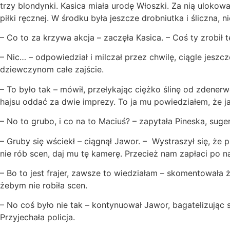
trzy blondynki. Kasica miała urodę Włoszki. Za nią uloko
piłki ręcznej. W środku była jeszcze drobniutka i śliczna,
– Co to za krzywa akcja – zaczęła Kasica. – Coś ty zrobił
– Nic… – odpowiedział i milczał przez chwilę, ciągle jesz
dziewczynom całe zajście.
– To było tak – mówił, przełykając ciężko ślinę od zdener
hajsu oddać za dwie imprezy. To ja mu powiedziałem, że ja
– No to grubo, i co na to Maciuś? – zapytała Pineska, sug
– Gruby się wściekł – ciągnął Jawor. – Wystraszył się, że p
nie rób scen, daj mu tę kamerę. Przecież nam zapłaci po n
– Bo to jest frajer, zawsze to wiedziałam – skomentowała 
żebym nie robiła scen.
– No coś było nie tak – kontynuował Jawor, bagatelizując 
Przyjechała policja.