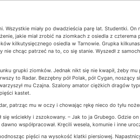
szystkie miały po dwadzieścia parę lat. Studentki. On ni
enie, jakie miał zrobić na ziomkach z osiedla z czterema p
ków kilkutysięcznego osiedla w Tarnowie. Grupka kilkunast
kby nie chcąc patrzeć na to, co się stanie. Wyszedł z samo
unku grupki ziomków. Jednak nikt się nie kwapił, żeby mu p
ierwszy to Radar. Bezzębny pół Polak, pół Cygan, noszący s
owarzyszył mu Czajna. Szalony amator ciężkich dragów ty
ięści kastet.
dar, patrząc mu w oczy i chowając rękę nieco do tyłu noże
ię wściekły i zszokowany. – Jak to ja Grubego. Gdzie on j
k dawno współpracował. Kręcili wesela, komunie i inne uro
 podnosząc pięści na wysokość klatki piersiowej. Napastnicy 