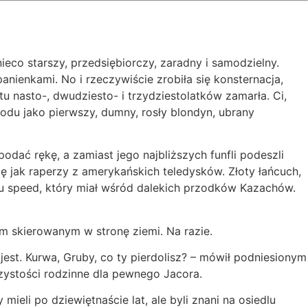
eco starszy, przedsiębiorczy, zaradny i samodzielny.
anienkami. No i rzeczywiście zrobiła się konsternacja,
u nasto-, dwudziesto- i trzydziestolatków zamarła. Ci,
chodu jako pierwszy, dumny, rosły blondyn, ubrany
odać rękę, a zamiast jego najbliższych funfli podeszli
ię jak raperzy z amerykańskich teledysków. Złoty łańcuch,
pu speed, który miał wśród dalekich przodków Kazachów.
m skierowanym w stronę ziemi. Na razie.
est. Kurwa, Gruby, co ty pierdolisz? – mówił podniesionym
czystości rodzinne dla pewnego Jacora.
mieli po dziewiętnaście lat, ale byli znani na osiedlu