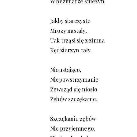
W bezmiarze śnieżyn.
Jakby siarczyste
Mrozy nastały,
Tak trząsł się z zimna
Kędzierzyn cały.
Nieustająco,
Niepowstrzymanie
Zewsząd się niosło
Zębów szczękanie.
Szczękanie zębów
Nic przyjemnego,