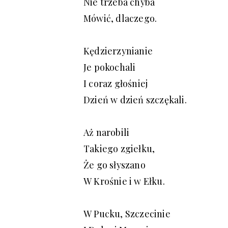
Nie trzeba chyba
Mówić, dlaczego.
Kędzierzynianie
Je pokochali
I coraz głośniej
Dzień w dzień szczękali.
Aż narobili
Takiego zgiełku,
Że go słyszano
W Krośnie i w Ełku.
W Pucku, Szczecinie