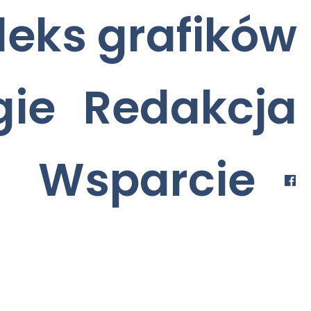
deks grafików
gie
Redakcja
Wsparcie