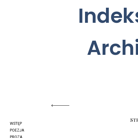
Indek
Arc
St
WSTĘP
POEZJA
PROZA