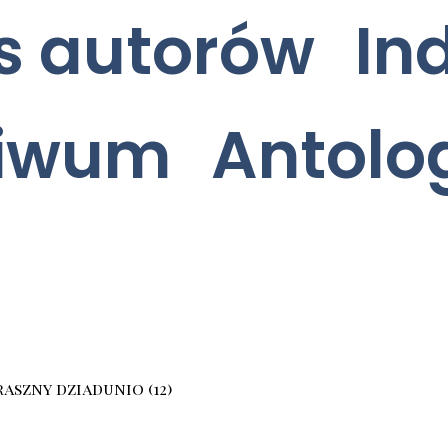
s autorów
In
hiwum
Antolo
raszny dziadunio (12)