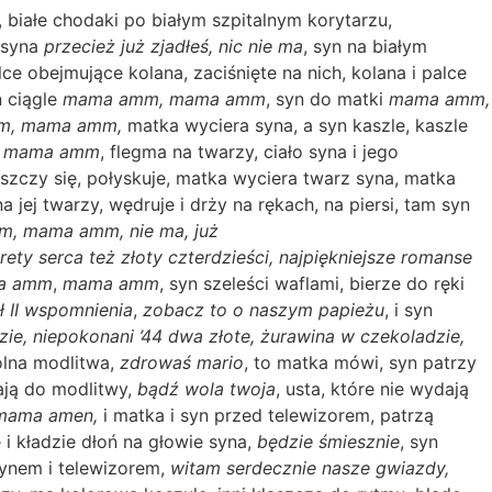
h, białe chodaki po białym szpitalnym korytarzu,
 syna
przecież już zjadłeś, nic nie ma
, syn na białym
ce obejmujące kolana, zaciśnięte na nich, kolana i palce
n ciągle
mama amm,
mama amm
, syn do matki
mama amm,
m, mama amm,
matka wyciera syna,
a syn kaszle, kaszle
i
mama amm
, flegma na twarzy, ciało syna i jego
yszczy się, połyskuje, matka wyciera twarz syna, matka
na jej twarzy, wędruje i drży na rękach, na piersi, tam syn
, mama amm, nie ma, już
rety serca też złoty czterdzieści, najpiękniejsze romanse
a amm
,
mama amm
, syn szeleści waflami, bierze do ręki
ł II wspomnienia
,
zobacz to o naszym papieżu
, i syn
dzie, niepokonani ’44 dwa złote, żurawina w czekoladzie,
ólna modlitwa,
zdrowaś mario
, to matka mówi, syn patrzy
ają do modlitwy,
bądź wola twoja
, usta, które nie wydają
mama amen,
i
matka i syn przed telewizorem, patrzą
 i kładzie dłoń na głowie syna,
będzie śmiesznie
, syn
synem i telewizorem,
witam serdecznie nasze gwiazdy,