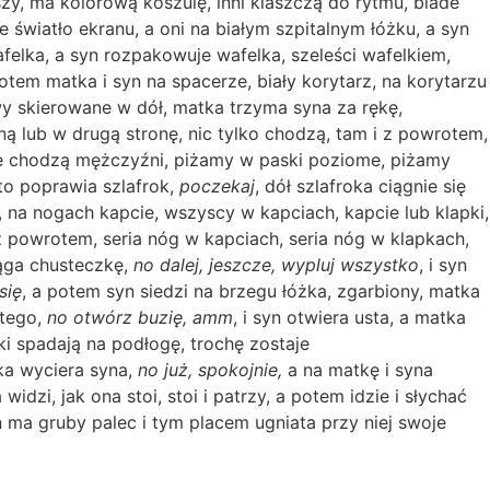
szy, ma kolorową koszulę, inni klaszczą do rytmu, blade
łe światło ekranu, a oni na białym szpitalnym łóżku, a syn
elka, a syn rozpakowuje wafelka, szeleści wafelkiem,
potem matka i syn na spacerze, biały korytarz, na korytarzu
wy skierowane w dół, matka trzyma syna za rękę,
 lub w drugą stronę, nic tylko chodzą, tam i z powrotem,
gdzie chodzą mężczyźni, piżamy w paski poziome, piżamy
sto poprawia szlafrok,
poczekaj
, dół szlafroka ciągnie się
, na nogach kapcie, wszyscy w kapciach, kapcie lub klapki,
 powrotem, seria nóg w kapciach, seria nóg w klapkach,
iąga chusteczkę,
no dalej, jeszcze, wypluj wszystko
, i syn
się
, a potem syn siedzi na brzegu łóżka, zgarbiony, matka
 tego,
no otwórz buzię, amm
, i syn otwiera usta, a matka
i spadają na podłogę, trochę zostaje
tka wyciera syna,
no już, spokojnie,
a na matkę i syna
idzi, jak ona stoi, stoi i patrzy, a potem idzie i słychać
n ma gruby palec i tym placem ugniata przy niej swoje