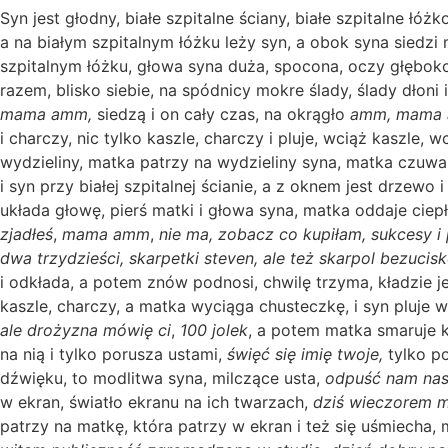
Syn jest głodny, białe szpitalne ściany, białe szpitalne łóż
a na białym szpitalnym łóżku leży syn, a obok syna siedzi
szpitalnym łóżku, głowa syna duża, spocona, oczy głęboko w
razem, blisko siebie, na spódnicy mokre ślady, ślady dłoni 
mama amm,
siedzą i on cały czas, na okrągło
amm, mama
i charczy, nic tylko kaszle, charczy i pluje, wciąż kaszle, w
wydzieliny, matka patrzy na wydzieliny syna, matka czuwa
i syn przy białej szpitalnej ścianie, a z oknem jest drzewo i
układa głowę, pierś matki i głowa syna, matka oddaje cie
zjadłeś
,
mama amm
,
nie ma,
zobacz co kupiłam, sukcesy i p
dwa trzydzieści, skarpetki steven, ale też skarpol bezucis
i odkłada, a potem znów podnosi, chwilę trzyma, kładzie 
kaszle, charczy, a matka wyciąga chusteczkę, i syn pluje 
ale drożyzna mówię ci
,
100 jolek
, a potem matka smaruje 
na nią i tylko porusza ustami,
święć się imię twoje,
tylko p
dźwięku, to modlitwa syna, milczące usta,
odpuść nam nas
w ekran, światło ekranu na ich twarzach,
dziś wieczorem m
patrzy na matkę, która patrzy w ekran i też się uśmiecha,