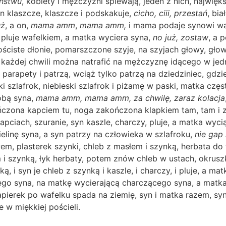
aństwu
, kobiety i mężczyźni śpiewają, jeden z nich, najwięk
yn klaszcze, klaszcze i podskakuje,
cicho, ciii, przestań
, bia
uż
, a on,
mama amm
,
mama amm,
i mama podaje synowi waf
, pluje wafelkiem, a matka wyciera syna,
no już, zostaw
, a 
ościste dłonie, pomarszczone szyje, na szyjach głowy, gło
ażdej chwili można natrafić na mężczyznę idącego w jedną
ę o parapety i patrzą, wciąż tylko patrzą na dziedziniec, 
i szlafrok, niebieski szlafrok i piżamę w paski, matka czę
sobą syna,
mama amm, mama amm, za chwilę, zaraz kolacja
ńczona kapciem tu, noga zakończona klapkiem tam, tam i z
apciach, szuranie, syn kaszle, charczy, pluje, a matka wyc
elinę syna, a syn patrzy na człowieka w szlafroku,
nie gap 
m, plasterek szynki, chleb z masłem i szynką, herbata do
 szynką, łyk herbaty, potem znów chleb w ustach, okruszk
, i syn je chleb z szynką i kaszle, i charczy, i pluje, a ma
ącego syna, na matkę wycierającą charczącego syna, a matka w
papierek po wafelku spada na ziemię, syn i matka razem, sy
e w miękkiej pościeli.