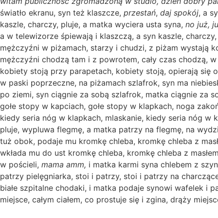
witam publiczność zgromadzoną w studio, dzień dobry p
światło ekranu, syn też klaszcze,
przestań
,
daj spokój
, a s
kaszle, charczy, pluje, a matka wyciera usta syna,
no już, j
a w telewizorze śpiewają i klaszczą, a syn kaszle, charczy
mężczyźni w piżamach, starzy i chudzi, z piżam wystają k
mężczyźni chodzą tam i z powrotem, cały czas chodzą, w k
kobiety stoją przy parapetach, kobiety stoją, opierają si
w paski poprzeczne, na piżamach szlafrok, syn ma niebiesk
po ziemi, syn ciągnie za sobą szlafrok, matka ciągnie za 
gołe stopy w kapciach, gołe stopy w klapkach, noga zako
kiedy seria nóg w klapkach, mlaskanie, kiedy seria nóg w k
pluje, wypluwa flegmę, a matka patrzy na flegmę, na wydzi
tuż obok, podaje mu kromkę chleba, kromkę chleba z masłe
wkłada mu do ust kromkę chleba, kromkę chleba z masłem i
w pościeli,
mama amm,
i matka karmi syna chlebem z szynką
patrzy pielęgniarka, stoi i patrzy, stoi i patrzy na charcz
białe szpitalne chodaki, i matka podaje synowi wafelek i 
miejsce, całym ciałem, co prostuje się i zgina, drąży miejsc