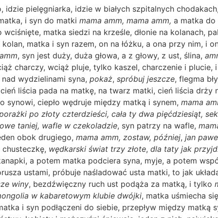
ko, idzie pielęgniarka, idzie w białych szpitalnych chodakac
 matka, i syn do matki
mama
amm, mama amm,
a matka do
ciśnięte, matka siedzi na krześle, dłonie na kolanach, pal
i kolan, matka i syn razem, on na łóżku, a ona przy nim, i o
 amm
, syn jest duży, duża głowa, a z głowy, z ust, ślina,
am
ciąż charczy, wciąż pluje, tylko kaszel, charczenie i plucie, 
 nad wydzielinami syna,
pokaż
,
spróbuj jeszcze
, flegma bł
 cień liścia pada na matkę, na twarz matki, cień liścia drży 
pło synowi, ciepło wędruje między matką i synem,
mama amm
orażki po złoty czterdzieści, cała ty dwa pięćdziesiąt, sek
kowe taniej, wafle w czekoladzie
, syn patrzy na wafle,
mam
jeden obok drugiego,
mama amm, zostaw, później
,
jan pawe
w chusteczkę,
wędkarski świat trzy złote
,
dla taty jak przyj
kanapki, a potem matka podciera syna, myje, a potem wsp
orusza ustami, próbuje naśladować usta matki, to jak układ
ze winy
, bezdźwięczny ruch ust podąża za matką, i tylko
ongolia w kabaretowym klubie dwójki
, matka uśmiecha się
 matka i syn podłączeni do siebie, przepływ między matką 