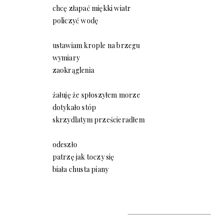
chcę złapać miękki wiatr
policzyć wodę
ustawiam krople na brzegu
wymiary
zaokrąglenia
żałuję że spłoszyłem morze
dotykało stóp
skrzydlatym prześcieradłem
odeszło
patrzę jak toczy się
biała chusta piany