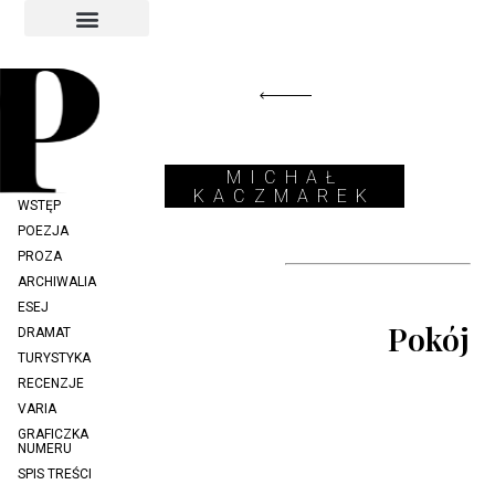
INDEKS AUTORÓW
INDEKS GRAFIKÓW
MICHAŁ
KACZMAREK
WSTĘP
POEZJA
PROZA
ARCHIWALIA
ESEJ
Pokój
DRAMAT
TURYSTYKA
RECENZJE
VARIA
GRAFICZKA
NUMERU
SPIS TREŚCI