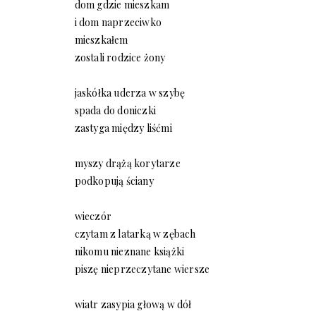
dom gdzie mieszkam
i dom naprzeciwko
mieszkałem
zostali rodzice żony
jaskółka uderza w szybę
spada do doniczki
zastyga między liśćmi
myszy drążą korytarze
podkopują ściany
wieczór
czytam z latarką w zębach
nikomu nieznane książki
piszę nieprzeczytane wiersze
wiatr zasypia głową w dół