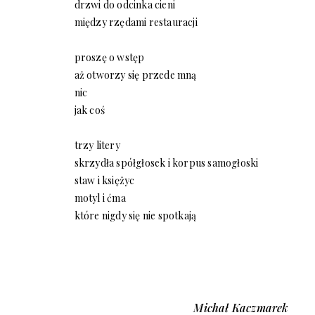
drzwi do odcinka cieni
między rzędami restauracji
proszę o wstęp
aż otworzy się przede mną
nic
jak coś
trzy litery
skrzydła spółgłosek i korpus samogłoski
staw i księżyc
motyl i ćma
które nigdy się nie spotkają
Michał Kaczmarek