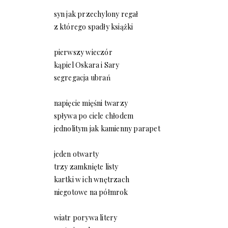
syn jak przechylony regał
z którego spadły książki
pierwszy wieczór
kąpiel Oskara i Sary
segregacja ubrań
napięcie mięśni twarzy
spływa po ciele chłodem
jednolitym jak kamienny parapet
jeden otwarty
trzy zamknięte listy
kartki w ich wnętrzach
niegotowe na półmrok
wiatr porywa litery