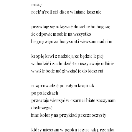
mi się
rock’n’roll niż disco w lniane koszule
przestaję się odzywać do siebie bo boję się
że odpowiem sobie na wszystko
biegnę więc za horyzont i wieszam nad nim
kroplę krwi z nadzieją ze będzie lepiej
wchodzić i zachodzić że ruszy swoje odbicie
w wiśle będę mógł wziąć je do kieszeni
rozprowadzić po całym kraju jak
po policzkach
przestaje wierzyć w czarne i białe zaczynam
dostrzegać
inne kolory na przykład przezroczysty
który mieszam w pępku i czuje jak przenika