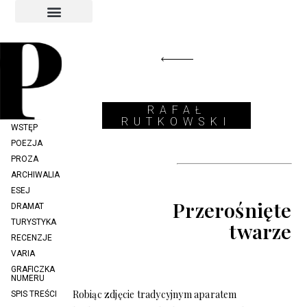
INDEKS AUTORÓW
INDEKS GRAFIKÓW
RAFAŁ
RUTKOWSKI
WSTĘP
POEZJA
PROZA
ARCHIWALIA
ESEJ
Przerośnięte
DRAMAT
TURYSTYKA
twarze
RECENZJE
VARIA
GRAFICZKA
NUMERU
Robiąc zdjęcie tradycyjnym aparatem
SPIS TREŚCI