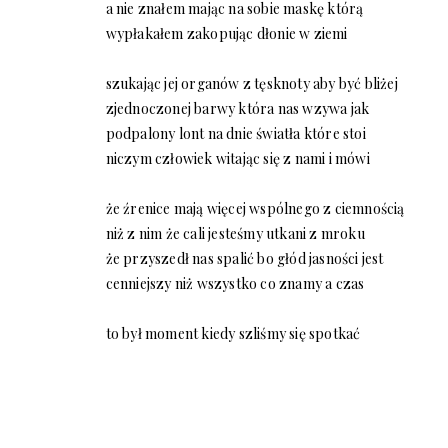
a nie znałem mając na sobie maskę którą
wypłakałem zakopując dłonie w ziemi
szukając jej organów z tęsknoty aby być bliżej
zjednoczonej barwy która nas wzywa jak
podpalony lont na dnie światła które stoi
niczym człowiek witając się z nami i mówi
że źrenice mają więcej wspólnego z ciemnością
niż z nim że cali jesteśmy utkani z mroku
że przyszedł nas spalić bo głód jasności jest
cenniejszy niż wszystko co znamy a czas
to był moment kiedy szliśmy się spotkać