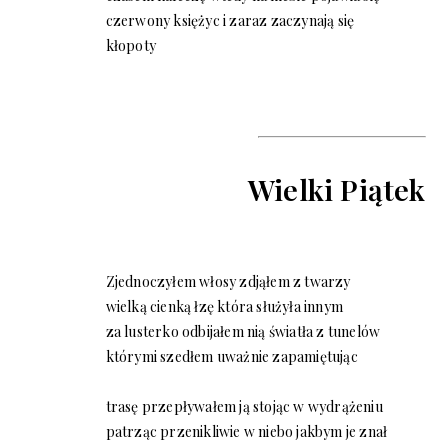
czerwony księżyc i zaraz zaczynają się
kłopoty
Wielki Piątek
Zjednoczyłem włosy zdjąłem z twarzy
wielką cienką łzę która służyła innym
za lusterko odbijałem nią światła z tunelów
którymi szedłem uważnie zapamiętując
trasę przepływałem ją stojąc w wydrążeniu
patrząc przenikliwie w niebo jakbym je znał