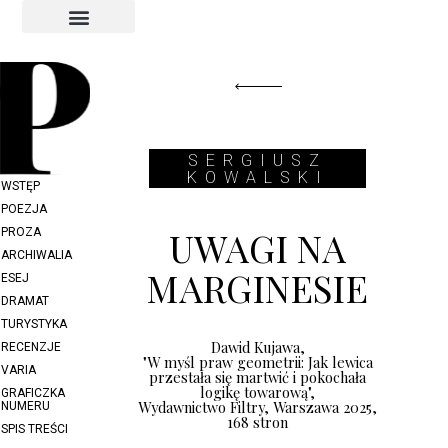
INDEKS AUTORÓW
INDEKS GRAFIKÓW
SERGIUSZ
KOWALSKI
WSTĘP
POEZJA
UWAGI NA
PROZA
ARCHIWALIA
MARGINESIE
ESEJ
DRAMAT
TURYSTYKA
Dawid Kujawa,
RECENZJE
"W myśl praw geometrii: Jak lewica
VARIA
przestała się martwić i pokochała
logikę towarową",
GRAFICZKA
Wydawnictwo Filtry, Warszawa 2025,
NUMERU
168 stron
SPIS TREŚCI