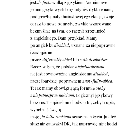
jest
de facto
walką z językiem. Anonimowe
grono językowych troglodytów dyktuje nam,
pod groźbą natychmiastowej egzekucji, swoje
coraz to nowe pomysły, zwykle wzorowane
bezmyślnie na tym, co raczyli zrozumieć
z angielskiego. Dam przykład. Mamy
po angielsku
disabled
, uznane za niepoprawne
i zastąpione
przez
differently abled
lub
with disabilities
.
Rzecz w tym, że polskie
niepełnosprawni
nie jest równoważne angielskiemu
disabled
,
raczej bardziej poprawnemu
not-fully-abled
.
Teraz mamy obowiązującą formułę
osoby
z niepełnosprawnościami
. Logiczny i językowy
bezsens. Tropicielom chodzi o to, żeby tropić,
wypełniać świętą
misję,
la lotta continua
sensem ich życia. Jak też
słusznie zauważył DK, tak naprawdę nie chodzi