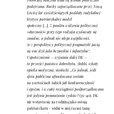
roboczej.
Rodzina stała się jednak politycznie
podejrzana. Ruchy zapoczątkowane przez Nową
Lewicę lat sześćdziesiątych poddały radykalnej
krytyce patriarchalny model
społeczny
[…].
Z punktu widzenia politycznej
»słuszności« gesty tego rodzaju wydawały się
zasadne, a jednak nie ulega wątpliwości,
że z perspektywy politycznej pragmatyki jawią
się one dziś jako bezmyślne i infantylne‟.
Uspołecznienie – wyjaśnia dalej DK –
to przecież państwo dobrobytu, żłobki, szkoły
opieka medyczna, stołówki. „Co jednak, jeśli
sfera publiczna ufundowana została
na wartościach takich jak konkurencyjność
i egoizm, i w całej rozciągłości podporządkowana
jest jedynie pomnażaniu zysków?
(39-40). DK
nie wstawia się za rodziną jako ostoją
patriarchatu – widzi w niej raczej tamę