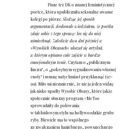
Pisze też DK o znanej feministycznej
poetce, która upubliczniła seksualne awanse
kolegi po piórze.
Śledząc jej sposób
argumentacji, doskonale wiedziałem, że poetka
zdaje sobie z tego sprawę: los się do niej
uśmiechnął. Zaledwie dwa dni później w
»Wysokich Obcasach« ukazał się artykuł,
w którym opisano całe zajście w bardzo
emocjonalnym tonie
. Czytam o „publicznym
linczu‟, o „pokrętnym sygnalizowaniu własnej
cnoty‟ i muszę natychmiast przyklasnąć (97-
99). Miło mi niezmiernie, że nie ja jeden widzę
jak nisko upadły
Wysokie Obcasy
, które jakże
społecznie słuszny program #MeToo
sprowadziły do polowania
w tabloidowym stylu na hollywoodzkie grube
ryby. Niewiele ma to wspólnego
ze zwalczaniem haniebnego, powszechnego