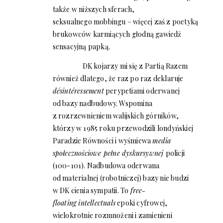
także w niższych sferach,
seksualnego mobbingu – więcej zaś z poetyką
brukowców karmiących głodną gawiedź
sensacyjną papką.
DK kojarzy mi się z Partią Razem
również dlatego, że raz po raz deklaruje
désintéressement
perypetiami oderwanej
od bazy nadbudowy. Wspomina
z rozrzewnieniem walijskich górników,
którzy w 1985 roku przewodzili londyńskiej
Paradzie Równości i wyśmiewa
media
społecznościowe pełne dyskursywnej
policji
(100-101). Nadbudowa oderwana
od materialnej (robotniczej) bazy nie budzi
w DK cienia sympatii. To
free-
floating intellectuals
epoki cyfrowej,
wielokrotnie rozmnożeni i zamienieni