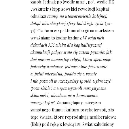
zasób. Jednak po (wedle mnie „po‟, wedle DK
„wskutek‟) hippisowskiej rewolucji kapitał
odnalazł
szansę na utowarowienie kolejnej,
dotąd nieuchwytnej sfery ludzkiego życia
(30-
31). Osobom w spektrum alergii na marksizm
wyjaśniam: to żadne bzdury.
W ostatnich
dekadach XX wieku dla kapitalistycznej
akumulacji palące stało się zatem pytanie: jak
dać masom namiastkę religii, która spełniając
potrzeby duchowe, jednocześnie pozostanie
w pełni mierzalna, podda się wycenie
i nie pozwoli w rzeczywisty sposób wykroczyć
‘poza siebie’, a wręcz wyzwoli narcystyczne
skłonności, nieodzowne u konsumenta
nowego typu?
. Zapamiętajmy: narcyzm
samotnego tłumu i kultura psychoterapii, zło
tego świata, które reprodukują neoliberałowie
(libki) pod rękę z lewicą
TM
. Świat zaludniony