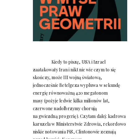
Kiedy to piszę, USA i Izrael
zaatakowały Iran i nikt nie wie czym to się
skończy, może III wojną światową,
jednocześnie Betelgeza wypluwa w sekundę
energię równoważną 420 megatonom
masy (pożyje ledwie kilka milionów lat,
czerwone nadolbrzymy chorują
na gwiezdną progerię). Czytam dalej: kadrowa
karuzela w Ministerstwie Zdrowia, rekordowo
niskie notowania PiS, Clintonowie zeznają