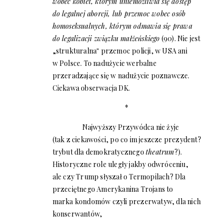
wobec kobiet, którym uniemożliwia się dostęp
do legalnej aborcji, lub przemoc wobec osób
homoseksualnych, którym odmawia się prawa
do legalizacji związku małżeńskiego
(90). Nie jest
„strukturalna‟ przemoc policji, w USA ani
w Polsce. To nadużycie werbalne
przeradzające się w nadużycie poznawcze.
Ciekawa obserwacja DK.
*
Najwyższy Przywódca nie żyje
(tak z ciekawości, po co im jeszcze prezydent?
trybut dla demokratycznego
theatrum
?).
Historyczne role uległy jakby odwróceniu,
ale czy Trump słyszał o Termopilach? Dla
przeciętnego Amerykanina Trojans to
marka kondomów czyli prezerwatyw, dla nich
konserwantów,