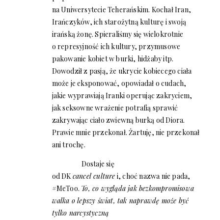
na Uniwersytecie Teherańskim. Kochał Iran,
Irańczyków, ich starożytną kulturę i swoją
irańską żonę. Spieraliśmy się wielokrotnie
o represyjność ich kultury, przymusowe
pakowanie kobiet w burki, hidżaby itp.
Dowodził z pasją, że ukrycie kobiecego ciała
może je eksponować, opowiadał o cudach,
jakie wyprawiają Iranki operując zakryciem,
jak seksowne wrażenie potrafią sprawić
zakrywając ciało zwiewną burką od Diora.
Prawie mnie przekonał.
Żartuję, nie przekonał
ani trochę.
Dostaje się
od DK
cancel culture
i, choć nazwa nie pada,
#MeToo.
To, co wygląda jak bezkompromisowa
walka o lepszy świat, tak naprawdę może być
tylko narcystyczną