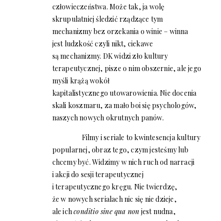
człowieczeństwa. Może tak, ja wolę
skrupulatniej śledzić rządzące tym
mechanizmy bez orzekania o winie – winna
jest ludzkość czyli nikt, ciekawe
są mechanizmy. DK widzi zło kultury
terapeutycznej, pisze o nim obszernie, ale jego
myśli krążą wokół
kapitalistycznego utowarowienia. Nie docenia
skali koszmaru, za mało boi się psychologów,
naszych nowych okrutnych panów.
Filmy i seriale to kwintesencja kultury
popularnej, obraz tego, czym jesteśmy lub
chcemy być. Widzimy w nich ruch od narracji
i akcji do sesji terapeutycznej
i terapeutycznego kręgu. Nie twierdzę,
że w nowych serialach nic się nie dzieje,
ale ich
conditio sine qua non
jest nudna,