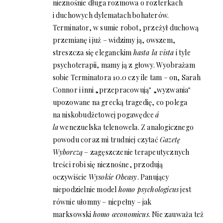
nieznośnie długa rozmowa o rozterkach
i duchowych dylematach bohaterów.
Terminator, w sumie robot, przeżył duchową
przemianę i już – widzimy ją, owszem,
streszcza się eleganckim
hasta la vista
i tyle
psychoterapii, mamy ją z głowy. Wyobrażam
sobie Terminatora 10.0 czy ile tam – on, Sarah
Connor i inni „przepracowują‟ „wyzwania‟
upozowane na grecką tragedię, co polega
na niskobudżetowej pogawędce
á
la
wenezuelska telenowela. Z analogicznego
powodu coraz mi trudniej czytać
Gazetę
Wyborczą
– zagęszczenie terapeutycznych
treści robi się nieznośne, przodują
oczywiście
Wysokie Obcasy
. Panujący
niepodzielnie model
homo psychologicus
jest
równie ułomny – niepełny – jak
marksowski
homo œconomicus
. Nie zauważa też