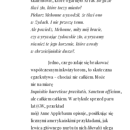
szaleństwie, które ogarnęło Arras.
Bo gdzie
tkwi zło, które toczy miasto?
Piekarz Mehoune wywodził, że tkwi ono
w Żydach. I nie przeczę temu.
Ale powiedz, Mehoune, miły mój bracie,
czy wyrywając żydowskie zło, wyrywamy
również te jego korzenie, które wrosły
w chrześcijańskie dusze?.
Jedno, czego zdaje się brakować
współczesnym inkwizytorom, to skuteczna
egzekutywa – chociaż nie całkiem. Może
nie na miarę
Inquisitio haereticae pravitatis, Sanctum officium
,
ale całkiem całkiem. W artykule sprzed paru
lat (GW, przekład
mój) Anne Applebaum opisuje, posiłkując się
licznymi amerykańskimi przykładami, jak
lewica głównego nurtu (u nich
liberals
) ulega