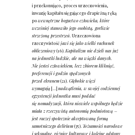
i przekonująco, proces urzeczowienia,
inwazję kapitału sięgającego drapieżną ręką
po
wewnętrzne bogactwo człowieka, które
wcześniej stanowiło jego osobistą, gorliwie
strzeżoną przestrzeń
. Urzeczowiona
rzeczywistość
jawi się jako wielki rachunek
obliczeniowy
(16).
Kapitalizm nie dzieli nas już
na jednostki ludzkie, ale na wiązki danych.
Nie jesteś człowiekiem, lecz zbiorem kliknięć,
preferencji i godzin spędzonych
przed ekranem
(21).
Głębokie więzi
wymagają
[…]
nadwątlenia, w swojej codziennej
egzystencji jednostka musi poddać
się nomadyzacji, która niewiele wspólnego będzie
miała z rzeczywistą autonomią podmiotową –
jest raczej społecznie akceptowaną formą
samotniczego delirium
(35).
Tożsamości narodowe
i seksualne, różnice kulturowe i kolejne odsłony