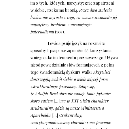
im o tych, których, narcystycznie zapatrzeni
w siebie, rzekomo bronią.
Przez dwa stulecia
lewica nie wyrosła z tego, co zawsze stanowiło jej
największy problem: z nieznośnego
paternalizmu
(103).
Lewica psuje język na rozmaite
sposoby. I psuje naszą możność korzystania
z niego jako instrumentu poznawczego. Używa
nieodpowiedzialnie słów formujących z pełną
tego świadomością dyskurs walki.
Aktywiści
dostrzegają wokół siebie o wiele więcej form
»strukturalnej« przemocy. Zdaje się,
że Adolph Reed słusznie zadaje takie pytanie:
skoro rasizm
[…]
ma w XXI wieku charakter
strukturalny, gdzie są nasze Ministerstwa
Apartheidu
[…]
strukturalny,
zinstytucjonalizowany charakter ma przemoc