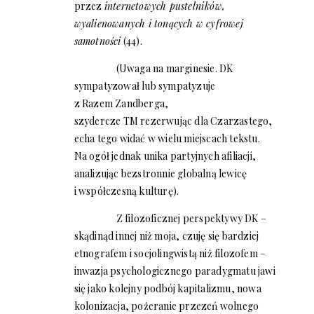
przez
internetowych pustelników,
wyalienowanych i tonących w cyfrowej
samotności
(44).
(Uwaga na marginesie. DK
sympatyzował lub sympatyzuje
z Razem Zandberga,
szydercze
TM
rezerwując dla Czarzastego,
echa tego widać w wielu miejscach tekstu.
Na ogół jednak unika partyjnych afiliacji,
analizując bezstronnie globalną lewicę
i współczesną kulturę).
Z filozoficznej perspektywy DK –
skądinąd innej niż moja, czuję się bardziej
etnografem i socjolingwistą niż filozofem –
inwazja psychologicznego paradygmatu jawi
się jako kolejny podbój kapitalizmu, nowa
kolonizacja, pożeranie przezeń wolnego