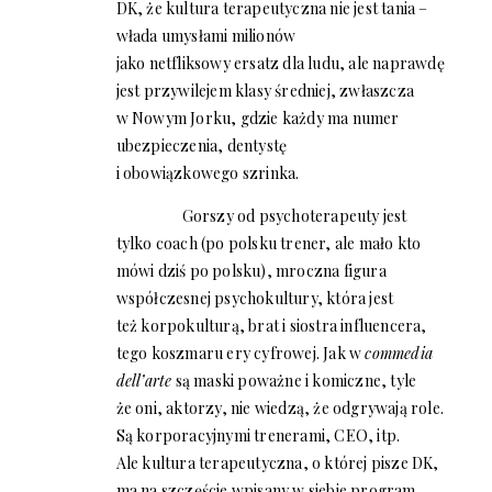
DK, że kultura terapeutyczna nie jest tania –
włada umysłami milionów
jako netfliksowy ersatz dla ludu, ale naprawdę
jest przywilejem klasy średniej, zwłaszcza
w Nowym Jorku, gdzie każdy ma numer
ubezpieczenia, dentystę
i obowiązkowego szrinka.
Gorszy od psychoterapeuty jest
tylko coach (po polsku trener, ale mało kto
mówi dziś po polsku), mroczna figura
współczesnej psychokultury, która jest
też korpokulturą, brat i siostra influencera,
tego koszmaru ery cyfrowej. Jak w
commedia
dell’arte
są maski poważne i komiczne, tyle
że oni, aktorzy, nie wiedzą, że odgrywają role.
Są korporacyjnymi trenerami, CEO, itp.
Ale kultura terapeutyczna, o której pisze DK,
ma na szczęście wpisany w siebie program