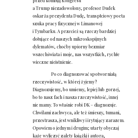
przed komisją Kongresu
a Trump niezadowolony, profesor Dudek
oskarża prezydenta Dudę, transpłciowy poeta
szuka pracy fizycznej w Limanowej
i Tymbarku. A przecież są rzeczy bardziej
dołujące od naszych mikroskopijnych
dylematów, choćby upiorny bezmiar
wszechświata i moje, nas wszystkich, rychłe
wieczne nieistnienie.
Po co diagnozować spotworniałą
rzeczywistość, w której żyjemy?
Diagnozujemy, bo umiemy, lepiej lub gorzej,
bo to nasz fach i nasza rzeczywistość, innej
nie mamy. To właśnie robi DK – diagnozuje.
Chwilami zachwyca, ale też śmieszy, tumani,
przestrasza, jest wnikliwy i irytujący zarazem.
Opowiem o jednym i drugim; utarty obyczaj
każe wyliczyć zalety książki i autora,