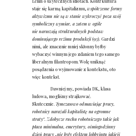
Lenin o użytecznych idiotach. Kontrkultura
staje się karmą kapitalizmu,
współczesne formy
aktywizmu nie są w stanie wykroczyć poza swój
symboliczny wymiar, a zatem w ogóle
nie naruszają strukturalnych podstaw
dominującego reżimu produkcji
(93). Gardzi
nimi, ale znacznie mniej skłonny byłby
wybaczyć winnym jego zdaniem tego samego
liberalnym filantropom. Wolę uniknąć
posądzenia o wyjmowanie z kontekstu, oto
więc kontekst.
Dawniej my, powiada DK, klasa
ludowa, mogliśmy strajkować.
Skutecznie.
Tymczasowo odmawiając pracy,
robotnicy narażali kapitalistę na ogromne
straty‟. Zdobycze ruchu robotniczego takie jak
płaca minimalna, emerytury, ośmiogodzinny
dzień pracy „nie były efektem lobbyingu jakiejś