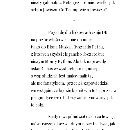
niezły galimatias. Betelgeza płonie, wielka jak
orbita Jowisza. Co Trump wie o Jowiszu?
*
Pogardę dla libków adresuje DK
na pozór właściwie – nie do mnie
tylko do Elona Muska i Ryszarda Petru,
z których szydzi elegancko i bezlitośnie
niczym Monty Python. Ale tak naprawdę
oskarża nas wszystkich, co najmniej
o współudział. Jest maksymalistą,
ale nie fanatykiem, przecież zapowiedział
we wstępie, że będzie bronił wartości przeciw
pragmatyce (26). Patrzę zafascynowany, jak
to robi.
Kiedy o współudział oskarża lewicę,
mówi raczej o bezwiednym uczestnictwie, jak