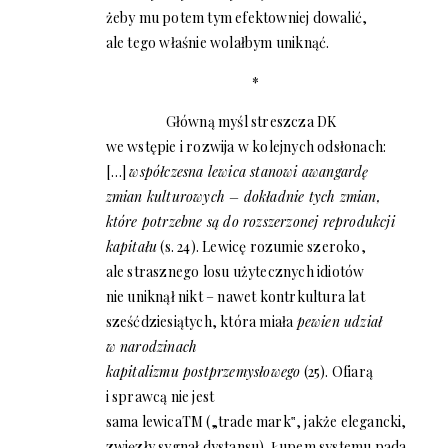
żeby mu potem tym efektowniej dowalić,
ale tego właśnie wolałbym uniknąć.
*
Główną myśl streszcza DK
we wstępie i rozwija w kolejnych odsłonach:
[…]
współczesna lewica stanowi awangardę
zmian kulturowych – dokładnie tych zmian,
które potrzebne są do rozszerzonej reprodukcji
kapitału
(s. 24). Lewicę rozumie szeroko,
ale strasznego losu użytecznych idiotów
nie uniknął nikt – nawet kontrkultura lat
sześćdziesiątych, która miała
pewien udział
w narodzinach
kapitalizmu postprzemysłowego
(25). Ofiarą
i sprawcą nie jest
sama lewica
TM
(„trade mark‟, jakże elegancki,
zwięzły sygnał dystansu). Łupem systemu pada