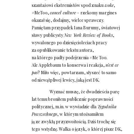
szantażowi ekstremistów spod znaku
woke
,
#MeToo,
cancel culture
– rzekomy margines
okazał się, dodajmy, wielce sprawczy.
Pamiętam przypadek Iana Burumy, światowej
sławy publicysty
New York Review of Books
,
wywalonego po dziesięcioleciach pracy
za opublikowanie tekstu autora,
na którego padły podejrzenia #Me Too.
Ale Applebaum to konserwa i reakcja,
n’est ce
pas
? Miło więc, powtarzam, słyszeć to samo
od niewątpliwej lewicy, jaką jest DK.
Wyznać muszę, że dwadzieścia parę
lat temu broniłem publicznie poprawności
politycznej, m.in. w wywiadzie dla
Tygodnika
Powszechnego
, w którym utożsamiłem
ją ze zwykłą przyzwoitością. Dziś trochę się
tego wstydzę. Walka o język, o której pisze DK,