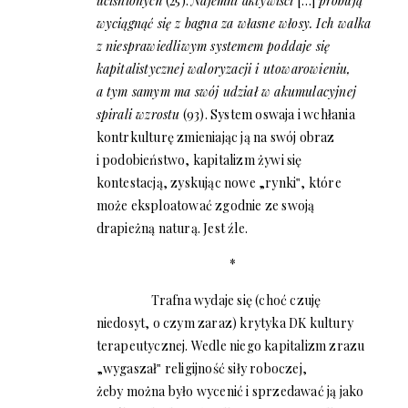
uciśnionych
(25).
Najemni aktywiści
[…]
próbują
wyciągnąć się z bagna za własne włosy. Ich walka
z niesprawiedliwym systemem poddaje się
kapitalistycznej waloryzacji i utowarowieniu,
a tym samym ma swój udział w akumulacyjnej
spirali wzrostu
(93). System oswaja i wchłania
kontrkulturę zmieniając ją na swój obraz
i podobieństwo, kapitalizm żywi się
kontestacją, zyskując nowe „rynki‟, które
może eksploatować zgodnie ze swoją
drapieżną naturą. Jest źle.
*
Trafna wydaje się (choć czuję
niedosyt, o czym zaraz) krytyka DK kultury
terapeutycznej. Wedle niego kapitalizm zrazu
„wygaszał‟ religijność siły roboczej,
żeby można było wycenić i sprzedawać ją jako