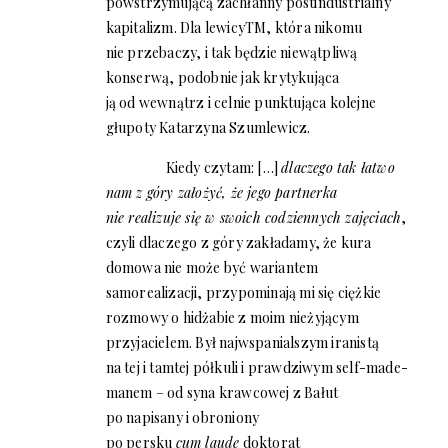
powstrzymującą zachłanny postindustrialny
kapitalizm. Dla lewicy
TM
, która nikomu
nie przebaczy, i tak będzie niewątpliwą
konserwą, podobnie jak krytykująca
ją od wewnątrz i celnie punktująca kolejne
głupoty Katarzyna Szumlewicz.
Kiedy czytam: […]
dlaczego tak łatwo
nam z góry założyć, że jego partnerka
nie realizuje się w swoich codziennych zajęciach
,
czyli dlaczego z góry zakładamy, że kura
domowa nie może być wariantem
samorealizacji, przypominają mi się ciężkie
rozmowy o hidżabie z moim nieżyjącym
przyjacielem. Był najwspanialszym iranistą
na tej i tamtej półkuli i prawdziwym self-made-
manem – od syna krawcowej z Bałut
po napisany i obroniony
po persku
cum laude
doktorat