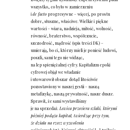
wszystko, co było w zamierzeniu
i
de facto
progresywne – więcej, po prostu
dobre, słuszne, właściwe. Wielkie i piękne
wartości – wiara, nadzieja, miłość, wolność,
równość, braterstwo, współczucie,
szczodrość, mądrość (spis treści DK) –
umierają, bo ci, którzy mieli je ponieść ludowi,
poszli, sami tego nie widząc,
na lep spieniężalnej cyfry. Kapitalizm epoki
cyfrowej objął we władanie
i utowarowił obszar dotąd litościwie
pozostawiony w naszej gestii – naszą
metafizykę, naszą prywatność, nasze dusze.
Sprawił, że sami wystawiliśmy
je na sprzedaż.
Lewica przeciera szlaki, którymi
później podąża kapitał, twierdząc przy tym,
że działa na rzecz wyzwolenia