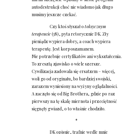
autodestrukcji choć nie wiadomo jak długo
musimy jeszcze czekać.
Czy ktoś słyszał o
toksycznym
terapeucie
(38), pyta retorycznie DK. Zły
pieniądz wypiera dobry, a coach wypiera
terapeutę. Jest korposzamanem.
Nie potrzebuje certyfikatów ani wykształcenia.
To zresztą zjawisko o wiele szersze.
Cywilizacja zadowala się ersatzem – więcej,
woli go od oryginału, bo bardziej swojski,
zarazem wyniesiony na wyżyny oglądalności.
A zaczęło się od Big Brothera, gdzie po raz
pierwszy na tę skalę miernota i przeciętność
sięgnęły gwiazd, o to właśnie chodziło.
*
DK opisuje, trafnie wedle mnie