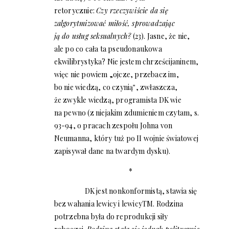
retorycznie:
Czy rzeczywiście da się
zalgorytmizować miłość, sprowadzając
ją do usług seksualnych?
(23). Jasne, że nie,
ale po co cała ta pseudonaukowa
ekwilibrystyka? Nie jestem chrześcijaninem,
więc nie powiem „ojcze, przebacz im,
bo nie wiedzą, co czynią‟, zwłaszcza,
że zwykle wiedzą, programista DK wie
na pewno (z niejakim zdumieniem czytam, s.
93-94, o pracach zespołu Johna von
Neumanna, który tuż po II wojnie światowej
zapisywał dane na twardym dysku).
*
DK jest nonkonformistą, stawia się
bez wahania lewicy i lewicy
TM
. Rodzina
potrzebna była do reprodukcji siły