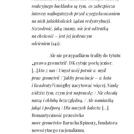
reakcyjnego backlashu są tym, co zabezpiecza
interesy najbogatszych przed wyegzekwowaniem
na nich jakichkolwiek żądań redystrybucji.
Szczodrość, jaką znamy, nie jest odtrutką
na chciwość – jest jej jaskrawym
odcieniem
(142).
Ale nie przypadkiem trafiły do tytułu
„prawa geometrii‟. DK cytuje poetę jezior:
[…]
kto z nas
/
Umysł swój potnie w myśl
praw geometrii
/
Jakby prowincje – w koła
i kwadraty?
i mógłby zacytować więcej:
Naukę
widzisz tym, czym jest naprawdę:
/
Nie chwałą
naszą i chlubą bezwzględną,
/ Ale namiastką
jakąś i podporą
/
Dla naszych kalectw
[…].
Romantyczność przeciwko
more geometrico
Barucha Spinozy, fundatora
nowożytnego racjonalizmu.