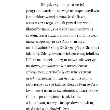
DK, jak czytam, para się też
programowaniem, nic więc nie usprawiedliwia
jego deklarowanej nienawiści do liczb,
a zwłaszcza tego, że (jak przed nim wielu
filozofów nauki, zwłaszcza analitycznych)
próbuje zastraszać profanów. Problem stopu
maszyn opisany przez Alana Turinga,
nieobliczalność stałej Ω Gregory’ego Chaitina i
tak dalej. Zdecydowana większość czytelników
DK nie ma pojęcia, o czym mowa, ale wierzy
na słowo, że
skojarzenia z surrealizmem,
szaleństwem, psychodelią czy mistycyzmem
są jak najbardziej na miejscu
(22). Rzekomo
potwierdzone spekulacje Rogera Penrose’a o
kwantowej naturze świadomości, twierdzenie
Gödla – po co wyjmuje je jak króliki
z kapelusza, nie wyjaśniając słowem (wiem,
nie da się) o co chodzi? Pyta