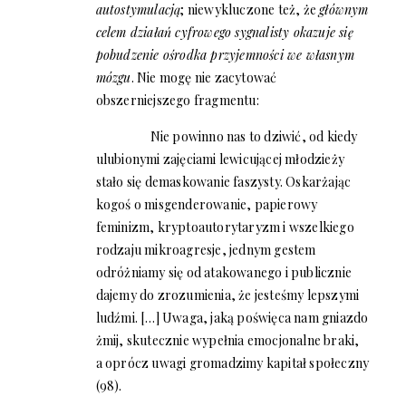
autostymulacją
;
niewykluczone też,
że
głównym
celem działań cyfrowego sygnalisty okazuje się
pobudzenie ośrodka przyjemności we własnym
mózgu
. Nie mogę nie zacytować
obszerniejszego fragmentu:
Nie powinno nas to dziwić, od kiedy
ulubionymi zajęciami lewicującej młodzieży
stało się demaskowanie faszysty. Oskarżając
kogoś o misgenderowanie, papierowy
feminizm, kryptoautorytaryzm i wszelkiego
rodzaju mikroagresje, jednym gestem
odróżniamy się od atakowanego i publicznie
dajemy do zrozumienia, że jesteśmy lepszymi
ludźmi. […] Uwaga, jaką poświęca nam gniazdo
żmij, skutecznie wypełnia emocjonalne braki,
a oprócz uwagi gromadzimy kapitał społeczny
(98).