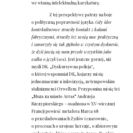
we własną intelektualną karykaturę.
Z tej perspektywy patrzy na boje
o polityczną poprawność języka.
Gdy idee
kontrkulturowe straciły kontakt z halami
fabrycznymi, straciły też swoją moc praktyczną
i zanurzyły się tak głęboko w czystym dyskursie,
że dziś jawią się nam przede wszystkim jako
walka o język
(101). Jest jeszcze gorzej, niż
myśli DK. „Dyskursywna policja‟,
o której wspomniał DK, kojarzy mi się
jednoznacznie z inkwizycją, zetempowskim
stalinizmem i Orwellem. Przypomina mi się też
„Msza za miasto Arras” Andrzeja
Szczypiorskiego – osadzona w XV-wiecznej
Francji powieść metafora Marca 68
o prześladowaniach Żydów i czarownic,
o procesach o urojone herezje, o zbiorowym