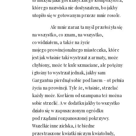
to muzyki jakiegoś klasycznego kompozytora,
którego nazwiska nie dosłyszałem, bo jakby
utopiło się w gotowanym przeze mnie rosole.
Ale mnie zaraz ta myśl przełożyła się
na wszystko, co znam, na wszystko,
co widziałem, a także na życie
mojego prowincjonalnego miasteczka, które
jest jak właśnie taki wystrzał z armaty, może
chybiony, może te kule szmaciane, ale potężny
i głośny to wystrzał jednak, jakby sam
Gargantua pierdnął sobie pod lasem – ot pełnia
życia na prowincji. Tyle że, właśnie, strzelać
każdy może. Korkiem od szampana też można
sobie strzelić. A w dodatku jakby to wszystko
działo się w zapuszczonym ogródku
pod rządami rozpanoszonej pokrzywy.
Wszelkie inne zielska, i te biedne
przestraszone kwiatki niczym kwiatoludy,