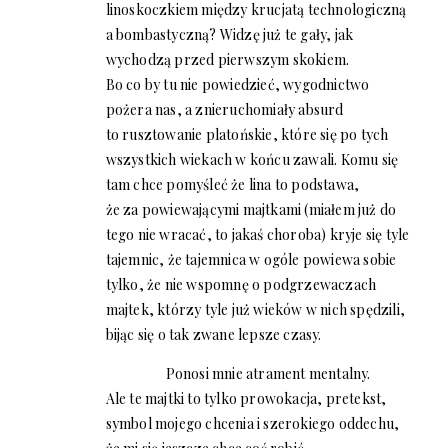
linoskoczkiem między krucjatą technologiczną
a bombastyczną? Widzę już te gały, jak
wychodzą przed pierwszym skokiem.
Bo co by tu nie powiedzieć, wygodnictwo
pożera nas, a znieruchomiały absurd
to rusztowanie platońskie, które się po tych
wszystkich wiekach w końcu zawali. Komu się
tam chce pomyśleć że lina to podstawa,
że za powiewającymi majtkami (miałem już do
tego nie wracać, to jakaś choroba) kryje się tyle
tajemnic, że tajemnica w ogóle powiewa sobie
tylko, że nie wspomnę o podgrzewaczach
majtek, którzy tyle już wieków w nich spędzili,
bijąc się o tak zwane lepsze czasy.
Ponosi mnie atrament mentalny.
Ale te majtki to tylko prowokacja, pretekst,
symbol mojego chcenia i szerokiego oddechu,