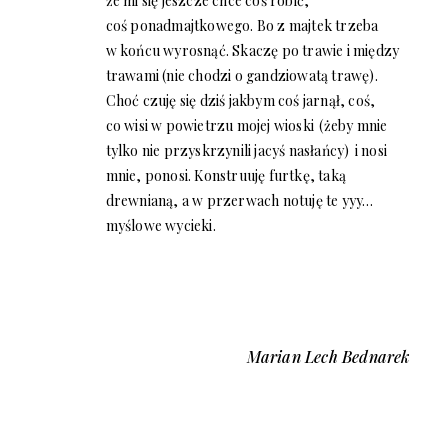
że mi się jeszcze chce coś robić,
coś ponadmajtkowego. Bo z majtek trzeba
w końcu wyrosnąć. Skaczę po trawie i między
trawami (nie chodzi o gandziowatą trawę).
Choć czuję się dziś jakbym coś jarnął, coś,
co wisi w powietrzu mojej wioski (żeby mnie
tylko nie przyskrzynili jacyś nasłańcy) i nosi
mnie, ponosi. Konstruuję furtkę, taką
drewnianą, a w przerwach notuję te yyy…
myślowe wycieki.
Marian Lech Bednarek