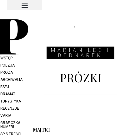
INDEKS AUTORÓW
INDEKS GRAFIKÓW
MARIAN LECH
BEDNAREK
WSTĘP
POEZJA
PRÓZKI
PROZA
ARCHIWALIA
ESEJ
DRAMAT
TURYSTYKA
RECENZJE
VARIA
GRAFICZKA
NUMERU
MAJTKI
SPIS TREŚCI