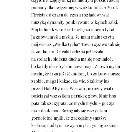
ciągle był zajęty orką na młodym poecie i akcją
pomocy dla uwięzionej w wózku Jolki. A Mrok
Flecista od czasu do czasu rozładowywał
muzyką dynamity poukrywane w kątach salki.
Mój ładunek w torbie trochę za mocno tykał.
Ja znowu myślu myślu, że malu malu i czytu
mój wiersz „Wielka łycha”. Towarzystwo tak się
rozochociło, że cała bielizna już leżała
na stołach, bielizna ducha ma się rozumieć,
bo każdy chce być duchowo nagi. Znowu myślu
myślu, że trza już iść dudom, bo zakupy muszę
zrobić, maga i kakao, się wie. Staliśmy już
przed Halo! Rybnik. Wieczór, mroźny wiatr
pościągał wszystkim peruki z głów. Mnie łysa
pała tak szczypała, że myślu myślu – poezja
ma jednak moc. Rozogniły się wszystkim
górnolotne myśli, że zaczęliśmy smażyć
kiełbasę nad tym naszym myślącym ogniskiem.