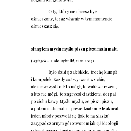
O ty, który nie chcesz być
ośmieszony, teraz właśnie w tym momencie
ośmieszasz się.
slangiem myślu myślu piszu piszu malu malu
(
Wytrych
– Halo Rybnik!, 11.01.2023)
Było dzisiaj zajebiście, trochę kumpli
i kumpelek. Każdy coś wyrzucił z siebie,
ale nie wszystko. Kto mógł, to walił wierszem,
a kto nie mógł, to zagryzał ciastkiem i siorpał
po cichu kawę. Myślu myślu, że piszu piszu,
a potem malu malu – powiedziałem. Ale akurat
jeden młody pozwolił się (jak to na Śląsku)
zasypać czarnym górotworem jakiejś ideologii
i stracił wyrazistość wymowy. Ja znowu myślu