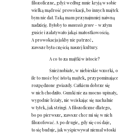
filozoficzne, gdyż według mnie kryją w sobie
wielką mądrość prowokacji, bo innych majtek
bym nie dał. Taką mam przynajmniej naiwną
nadzieję. Byłoby to
mauvais genre
– w złym
guście i zalatywało jakąś małostkowością.
A prowokacja jakby nie patrzeć,
zawsze była częścią naszej kultury.
A co to za majtki w istocie?
Śnieżnobiałe, w niebieskie wzorki, o
ile to może być istotą majtek, przypominające
rozpędzone gwiazdy. Całkiem dobrze się
w nich chodziło. Gumki nie za mocno upinały,
wygodnie leżały, nie wciskając się nachalnie
w tyłek, jak stringi. A filozoficzne dlatego,
bo po pierwsze, zawsze chce mi się w nich
filozofować. A po drugie, gdy się coś daje,
to się buduje, jak wyśpiewywał niemal włoski