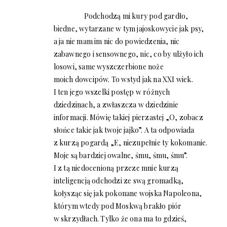
Podchodzą mi kury pod gardło,
biedne, wytarzane w tym jajoskowycie jak psy,
a ja nie mam im nic do powiedzenia, nic
zabawnego i sensownego, nic, co by ulżyło ich
losowi, same wyszczerbione noże
moich dowcipów. To wstyd jak na XXI wiek.
I ten jego wszelki postęp w różnych
dziedzinach, a zwłaszcza w dziedzinie
informacji. Mówię takiej pierzastej „O, zobacz
słońce takie jak twoje jajko”. A ta odpowiada
z kurzą pogardą „E, niezupełnie ty kokomanie.
Moje są bardziej owalne, śmu, śmu, śmu”.
I z tą niedocenioną przeze mnie kurzą
inteligencją odchodzi ze swą gromadką,
kołysząc się jak pokonane wojska Napoleona,
którym wtedy pod Moskwą brakło piór
w skrzydłach. Tylko że ona ma to gdzieś,