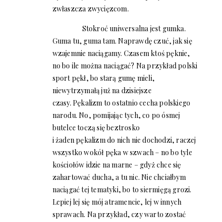
zwłaszcza zwycięzcom.
Stokroć uniwersalna jest gumka.
Guma tu, guma tam. Naprawdę czuć, jak się
wzajemnie naciągamy. Czasem ktoś pęknie,
no bo ile można naciągać? Na przykład polski
sport pękł, bo starą gumę mieli,
niewytrzymałą już na dzisiejsze
czasy. Pękalizm to ostatnio cecha polskiego
narodu. No, pomijając tych, co po ósmej
butelce toczą się beztrosko
i żaden pękalizm do nich nie dochodzi, raczej
wszystko wokół pęka w szwach – no bo tyle
kościołów idzie na marne – gdyż chce się
zahartować ducha, a tu nic. Nie chciałbym
naciągać tej tematyki, bo to siermięgą grozi.
Lepiej lej się mój atramencie, lej w innych
sprawach. Na przykład, czy warto zostać