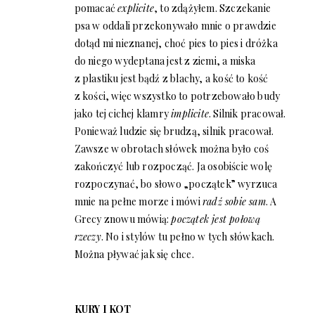
pomacać
explicite
, to zdążyłem. Szczekanie
psa w oddali przekonywało mnie o prawdzie
dotąd mi nieznanej, choć pies to pies i dróżka
do niego wydeptana jest z ziemi, a miska
z plastiku jest bądź z blachy, a kość to kość
z kości, więc wszystko to potrzebowało budy
jako tej cichej klamry
implicite
. Silnik pracował.
Ponieważ ludzie się brudzą, silnik pracował.
Zawsze w obrotach słówek można było coś
zakończyć lub rozpocząć. Ja osobiście wolę
rozpoczynać, bo słowo „początek” wyrzuca
mnie na pełne morze i mówi
radź sobie sam
. A
Grecy znowu mówią:
początek jest połową
rzeczy
. No i stylów tu pełno w tych słówkach.
Można pływać jak się chce.
KURY I KOT