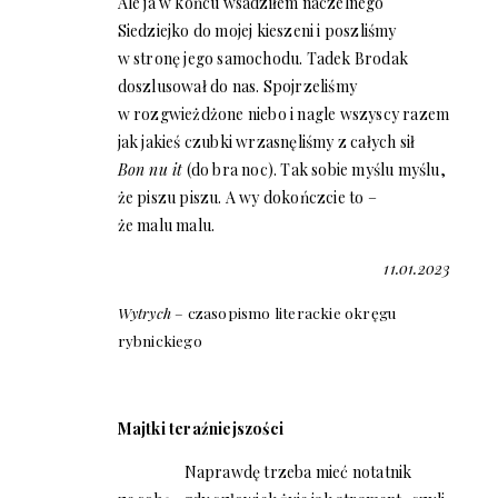
Ale ja w końcu wsadziłem naczelnego
Siedziejko do mojej kieszeni i poszliśmy
w stronę jego samochodu. Tadek Brodak
doszlusował do nas. Spojrzeliśmy
w rozgwieżdżone niebo i nagle wszyscy razem
jak jakieś czubki wrzasnęliśmy z całych sił
Bon nu it
(do bra noc). Tak sobie myślu myślu,
że piszu piszu. A wy dokończcie to –
że malu malu.
11.01.2023
Wytrych
– czasopismo literackie okręgu
rybnickiego
Majtki teraźniejszości
Naprawdę trzeba mieć notatnik