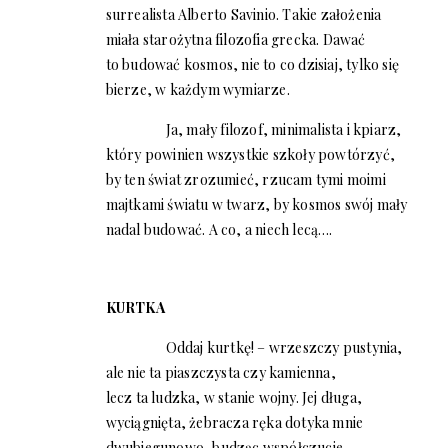
surrealista Alberto Savinio. Takie założenia
miała starożytna filozofia grecka. Dawać
to budować kosmos, nie to co dzisiaj, tylko się
bierze, w każdym wymiarze.
Ja, mały filozof, minimalista i kpiarz,
który powinien wszystkie szkoły powtórzyć,
by ten świat zrozumieć, rzucam tymi moimi
majtkami światu w twarz, by kosmos swój mały
nadal budować. A co, a niech lecą….
KURTKA
Oddaj kurtkę! – wrzeszczy pustynia,
ale nie ta piaszczysta czy kamienna,
lecz ta ludzka, w stanie wojny. Jej długa,
wyciągnięta, żebracza ręka dotyka mnie
dwubiegunowo, budząc współczucie