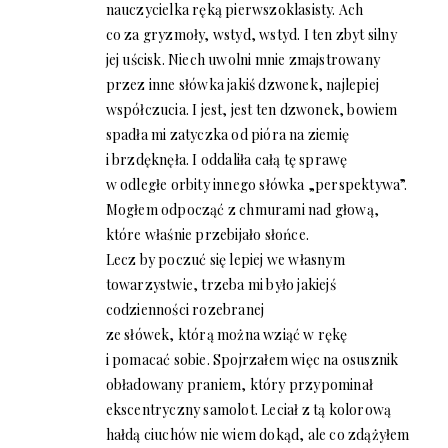
nauczycielka ręką pierwszoklasisty. Ach
co za gryzmoły, wstyd, wstyd. I ten zbyt silny
jej uścisk. Niech uwolni mnie zmajstrowany
przez inne słówka jakiś dzwonek, najlepiej
współczucia. I jest, jest ten dzwonek, bowiem
spadła mi zatyczka od pióra na ziemię
i brzdęknęła. I oddaliła całą tę sprawę
w odległe orbity innego słówka „perspektywa”.
Mogłem odpocząć z chmurami nad głową,
które właśnie przebijało słońce.
Lecz by poczuć się lepiej we własnym
towarzystwie, trzeba mi było jakiejś
codzienności rozebranej
ze słówek, którą można wziąć w rękę
i pomacać sobie. Spojrzałem więc na osusznik
obładowany praniem, który przypominał
ekscentryczny samolot. Leciał z tą kolorową
hałdą ciuchów nie wiem dokąd, ale co zdążyłem