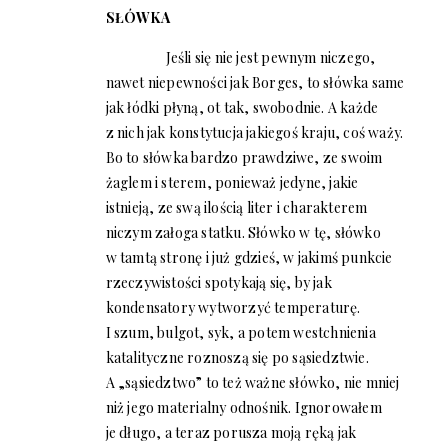
SŁÓWKA
Jeśli się nie jest pewnym niczego,
nawet niepewności jak Borges, to słówka same
jak łódki płyną, ot tak, swobodnie. A każde
z nich jak konstytucja jakiegoś kraju, coś waży.
Bo to słówka bardzo prawdziwe, ze swoim
żaglem i sterem, ponieważ jedyne, jakie
istnieją, ze swą ilością liter i charakterem
niczym załoga statku. Słówko w tę, słówko
w tamtą stronę i już gdzieś, w jakimś punkcie
rzeczywistości spotykają się, by jak
kondensatory wytworzyć temperaturę.
I szum, bulgot, syk, a potem westchnienia
katalityczne roznoszą się po sąsiedztwie.
A „sąsiedztwo” to też ważne słówko, nie mniej
niż jego materialny odnośnik. Ignorowałem
je długo, a teraz porusza moją ręką jak