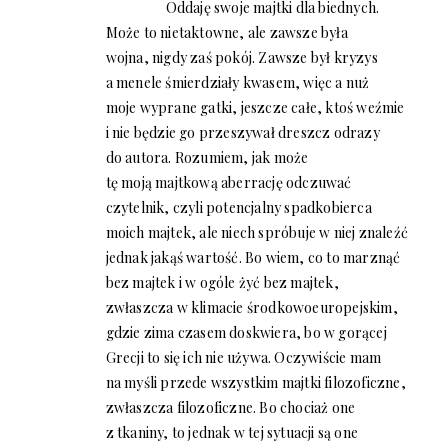
Oddaję swoje majtki dla biednych.
Może to nietaktowne, ale zawsze była
wojna, nigdy zaś pokój. Zawsze był kryzys
a menele śmierdziały kwasem, więc a nuż
moje wyprane gatki, jeszcze całe, ktoś weźmie
i nie będzie go przeszywał dreszcz odrazy
do autora. Rozumiem, jak może
tę moją majtkową aberrację odczuwać
czytelnik, czyli potencjalny spadkobierca
moich majtek, ale niech spróbuje w niej znaleźć
jednak jakąś wartość. Bo wiem, co to marznąć
bez majtek i w ogóle żyć bez majtek,
zwłaszcza w klimacie środkowoeuropejskim,
gdzie zima czasem doskwiera, bo w gorącej
Grecji to się ich nie używa. Oczywiście mam
na myśli przede wszystkim majtki filozoficzne,
zwłaszcza filozoficzne. Bo chociaż one
z tkaniny, to jednak w tej sytuacji są one