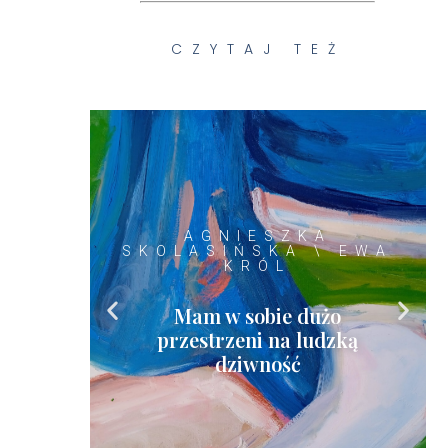
CZYTAJ TEŻ
AGNIESZKA
SKOLASIŃSKA \ EWA
KRÓL
AREK
Mam w sobie dużo
przestrzeni na ludzką
dziwność