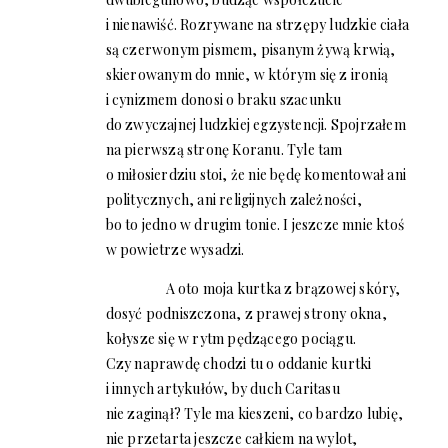
i nienawiść. Rozrywane na strzępy ludzkie ciała
są czerwonym pismem, pisanym żywą krwią,
skierowanym do mnie, w którym się z ironią
i cynizmem donosi o braku szacunku
do zwyczajnej ludzkiej egzystencji. Spojrzałem
na pierwszą stronę Koranu. Tyle tam
o miłosierdziu stoi, że nie będę komentował ani
politycznych, ani religijnych zależności,
bo to jedno w drugim tonie. I jeszcze mnie ktoś
w powietrze wysadzi.
A oto moja kurtka z brązowej skóry,
dosyć podniszczona, z prawej strony okna,
kołysze się w rytm pędzącego pociągu.
Czy naprawdę chodzi tu o oddanie kurtki
i innych artykułów, by duch Caritasu
nie zaginął? Tyle ma kieszeni, co bardzo lubię,
nie przetarta jeszcze całkiem na wylot,