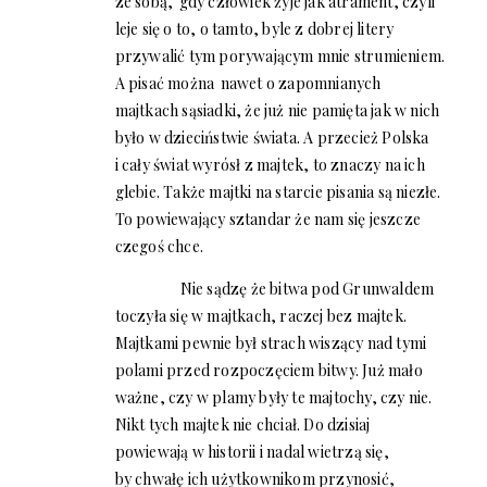
ze sobą, gdy człowiek żyje jak atrament, czyli
leje się o to, o tamto, byle z dobrej litery
przywalić tym porywającym mnie strumieniem.
A pisać można nawet o zapomnianych
majtkach sąsiadki, że już nie pamięta jak w nich
było w dzieciństwie świata. A przecież Polska
i cały świat wyrósł z majtek, to znaczy na ich
glebie. Także majtki na starcie pisania są niezłe.
To powiewający sztandar że nam się jeszcze
czegoś chce.
Nie sądzę że bitwa pod Grunwaldem
toczyła się w majtkach, raczej bez majtek.
Majtkami pewnie był strach wiszący nad tymi
polami przed rozpoczęciem bitwy. Już mało
ważne, czy w plamy były te majtochy, czy nie.
Nikt tych majtek nie chciał. Do dzisiaj
powiewają w historii i nadal wietrzą się,
by chwałę ich użytkownikom przynosić,