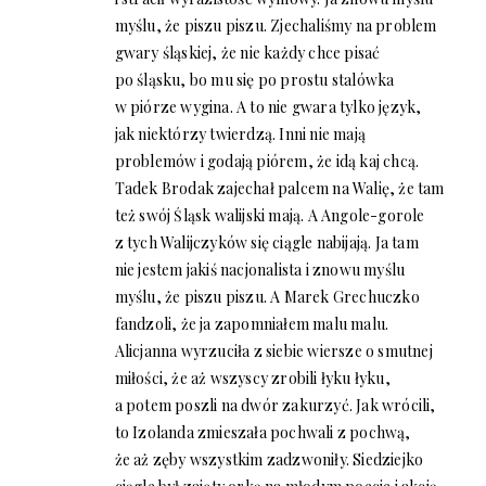
myślu, że piszu piszu. Zjechaliśmy na problem
gwary śląskiej, że nie każdy chce pisać
po śląsku, bo mu się po prostu stalówka
w piórze wygina. A to nie gwara tylko język,
jak niektórzy twierdzą. Inni nie mają
problemów i godają piórem, że idą kaj chcą.
Tadek Brodak zajechał palcem na Walię, że tam
też swój Śląsk walijski mają. A Angole-gorole
z tych Walijczyków się ciągle nabijają. Ja tam
nie jestem jakiś nacjonalista i znowu myślu
myślu, że piszu piszu. A Marek Grechuczko
fandzoli, że ja zapomniałem malu malu.
Alicjanna wyrzuciła z siebie wiersze o smutnej
miłości, że aż wszyscy zrobili łyku łyku,
a potem poszli na dwór zakurzyć. Jak wrócili,
to Izolanda zmieszała pochwali z pochwą,
że aż zęby wszystkim zadzwoniły. Siedziejko