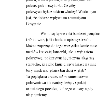
pokuć, pokurczyć, etc. Czyżby
pokrzywa była znakiem władzy? Wiadomym
jest, że dobrze wpływa na reumatyzm
i krążenie.
Wiem, są fajerwerki bardziej ponętne
i efektowne, jeśli chodzi o opis wystrzału.
Można zaprząc do tego wszystkie konie mass
mediów i tej całej lanserki, ale ja wybrałem
pokrzywę, pokrzywuchę, niczym jakąś złą
staruchę, jej ciche knucie, spychające na inne
tory myślenia, gdzieś bardziej w głąb?
Ta poplątana
urtica
, już w samej nazwie
pobrzmiewa jak czujny, leżący spokój
armatniego pocisku, którego wiosny nigdy
nie pojmiemy.