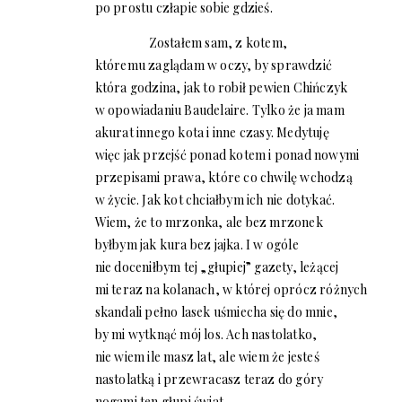
po prostu człapie sobie gdzieś.
Zostałem sam, z kotem,
któremu zaglądam w oczy, by sprawdzić
która godzina, jak to robił pewien Chińczyk
w opowiadaniu Baudelaire. Tylko że ja mam
akurat innego kota i inne czasy. Medytuję
więc jak przejść ponad kotem i ponad nowymi
przepisami prawa, które co chwilę wchodzą
w życie. Jak kot chciałbym ich nie dotykać.
Wiem, że to mrzonka, ale bez mrzonek
byłbym jak kura bez jajka. I w ogóle
nie doceniłbym tej „głupiej” gazety, leżącej
mi teraz na kolanach, w której oprócz różnych
skandali pełno lasek uśmiecha się do mnie,
by mi wytknąć mój los. Ach nastolatko,
nie wiem ile masz lat, ale wiem że jesteś
nastolatką i przewracasz teraz do góry
nogami ten głupi świat