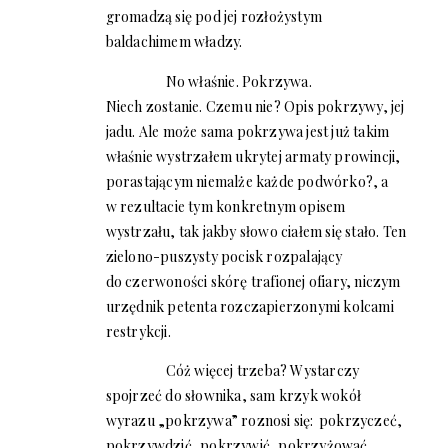
gromadzą się pod jej rozłożystym
baldachimem władzy.
No właśnie. Pokrzywa.
Niech zostanie. Czemu nie? Opis pokrzywy, jej
jadu. Ale może sama pokrzywa jest już takim
właśnie wystrzałem ukrytej armaty prowincji,
porastającym niemalże każde podwórko?, a
w rezultacie tym konkretnym opisem
wystrzału, tak jakby słowo ciałem się stało. Ten
zielono-puszysty pocisk rozpalający
do czerwoności skórę trafionej ofiary, niczym
urzędnik petenta rozczapierzonymi kolcami
restrykcji.
Cóż więcej trzeba? Wystarczy
spojrzeć do słownika, sam krzyk wokół
wyrazu „pokrzywa” roznosi się: pokrzyczeć,
pokrzywdzić, pokrzywić, pokrzyżować,