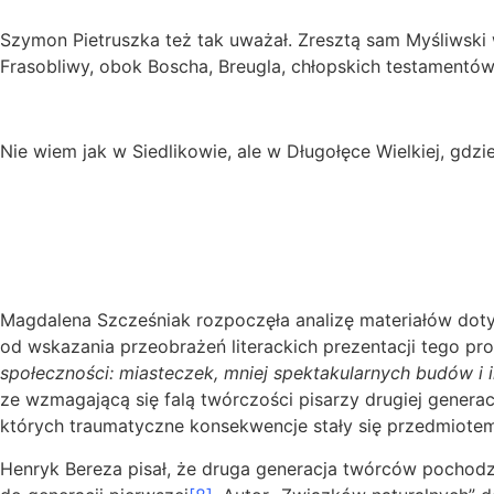
Szymon Pietruszka też tak uważał. Zresztą sam Myśliwsk
Frasobliwy, obok Boscha, Breugla, chłopskich testamentów
Nie wiem jak w Siedlikowie, ale w Długołęce Wielkiej, gdzie
Magdalena Szcześniak rozpoczęła analizę materiałów do
od wskazania przeobrażeń literackich prezentacji tego pr
społeczności: miasteczek, mniej spektakularnych budów i in
ze wzmagającą się falą twórczości pisarzy drugiej generac
których traumatyczne konsekwencje stały się przedmiotem 
Henryk Bereza pisał, że druga generacja twórców pochod