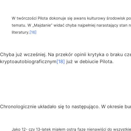
W twórczości Pilota dokonuje się awans kulturowy środowisk pod
tematu. W „Majdanie” widać chyba najpełniej narastający stan 
literatury.
[16]
Chyba już wcześniej. Na przekór opinii krytyka o braku 
kryptoautobiograficznym
[18]
już w debiucie Pilota.
Chronologicznie układało się to następująco. W okresie b
Jako 12- czy 13-latek miałem ostrą fazę nienawiści do wszystkieg