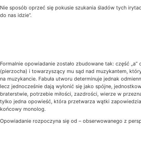
Nie sposób oprzeć się pokusie szukania śladów tych iryt
do nas idzie”.
Formalnie opowiadanie zostało zbudowane tak: część „a” op
(pierzocha) i towarzyszący mu sąd nad muzykantem, który 
na muzykancie. Fabuła utworu determinuje jednak odmienny
lecz jednocześnie dają wyłonić się jako spójne, jednostkow
braterstwie, potrzebie miłości, zazdrości, wierze w przezn
tylko jedna opowieść, która przetwarza wątki zapowiedzian
końcowy monolog.
Opowiadanie rozpoczyna się od – obserwowanego z persp