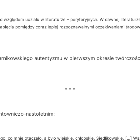
 względem udziału w literaturze – peryferyjnych. W dawnej literaturz
napięcia pomiędzy coraz lepiej rozpoznawalnymi oczekiwaniami środow
czernikowskiego autentyzmu w pierwszym okresie twórczośc
* * *
untowniczo-nastoletnim:
o, co mnie otaczało, a było wiejskie, chłopskie. Siedlikowskie. […] Ws