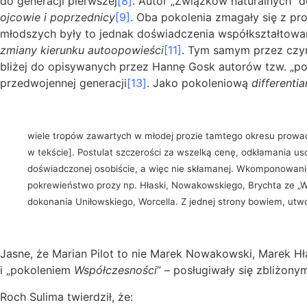
do generacji pierwszej
[8]
. Autor „Związków naturalnych” 
ojcowie i poprzednicy
[9]
. Oba pokolenia zmagały się z p
młodszych były to jednak doświadczenia współkształtowane
zmiany kierunku autoopowieści
[11]
. Tym samym przez czy
bliżej do opisywanych przez Hannę Gosk autorów tzw. „p
przedwojennej generacji
[13]
. Jako pokoleniową
differenti
wiele tropów zawartych w młodej prozie tamtego okresu prowa
w tekście]. Postulat szczerości za wszelką cenę, odkłamania us
doświadczonej osobiście, a więc nie skłamanej. Wkomponowani
pokrewieństwo prozy np. Hłaski, Nowakowskiego, Brychta ze „W
dokonania Uniłowskiego, Worcella. Z jednej strony bowiem, utwor
Jasne, że Marian Pilot to nie Marek Nowakowski, Marek Hł
i „pokoleniem
Współczesności
” – posługiwały się zbliżony
Roch Sulima twierdził, że: