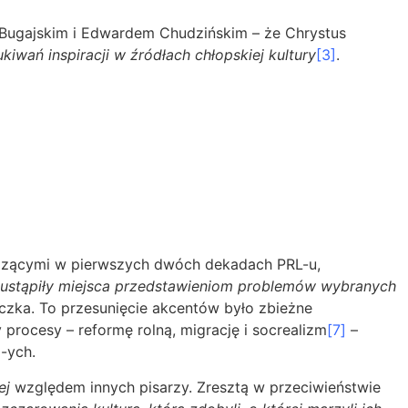
 Bugajskim i Edwardem Chudzińskim – że Chrystus
wań inspiracji w źródłach chłopskiej kultury
[3]
.
odzącymi w pierwszych dwóch dekadach PRL-u,
j ustąpiły miejsca przedstawieniom problemów wybranych
czka. To przesunięcie akcentów było zbieżne
y procesy – reformę rolną, migrację i socrealizm
[7]
–
-ych.
ej
względem innych pisarzy. Zresztą w przeciwieństwie