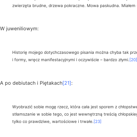
zwierzęta brudne, drzewa pokraczne. Mowa paskudna. Miałem od
W juweniliowym:
Historię mojego dotychczasowego pisania można chyba tak prze
i formy, wręcz manifestacyjnymi i oczywiście – bardzo złymi.
[20
A po debiutach i Piętakach
[21]
:
Wyobrazić sobie mogę rzecz, która cała jest sporem z chłopst
stłamszanie w sobie tego, co jest wewnętrzną treścią chłopskiego
tylko co prawdziwe, wartościowe i trwałe.
[23]