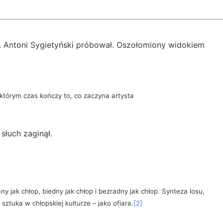
o. Antoni Sygietyński próbował. Oszołomiony widokiem
w którym czas kończy to, co zaczyna artysta
słuch zaginął.
any jak chłop, biedny jak chłop i bezradny jak chłop. Synteza losu,
sztuka w chłopskiej kulturze – jako ofiara.
[2]