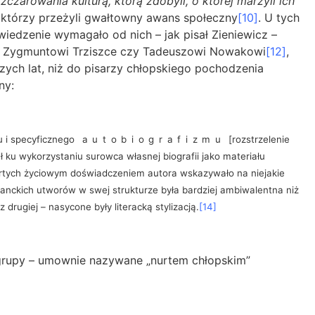
zczarowania kulturą, którą zdobyli, o której marzyli ich
 którzy przeżyli gwałtowny awans społeczny
[10]
. U tych
iedzenie wymagało od nich – jak pisał Zieniewicz –
 i Zygmuntowi Trziszce czy Tadeuszowi Nowakowi
[12]
,
szych lat, niż do pisarzy chłopskiego pochodzenia
ny:
u i specyficznego
autobiografizmu
[rozstrzelenie
 ku wykorzystaniu surowca własnej biografii jako materiału
artych życiowym doświadczeniem autora wskazywało na niejakie
nckich utworów w swej strukturze była bardziej ambiwalentna niż
rugiej – nasycone były literacką stylizacją.
[14]
e grupy – umownie nazywane „nurtem chłopskim”