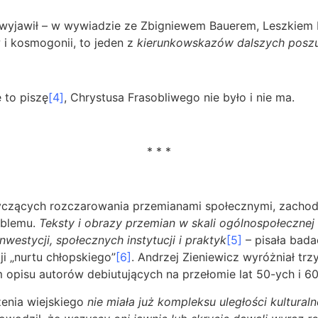
i wyjawił – w wywiadzie ze Zbigniewem Bauerem, Leszkiem
 i kosmogonii, to jeden z
kierunkowskazów dalszych poszuki
 to piszę
[4]
, Chrystusa Frasobliwego nie było i nie ma.
* * *
tyczących rozczarowania przemianami społecznymi, zach
oblemu.
Teksty i obrazy przemian w skali ogólnospołeczne
westycji, społecznych instytucji i praktyk
[5]
– pisała bada
ji „nurtu chłopskiego”
[6]
. Andrzej Zieniewicz wyróżniał trz
opisu autorów debiutujących na przełomie lat 50-ych i 60
zenia wiejskiego
nie miała już kompleksu uległości kulturaln