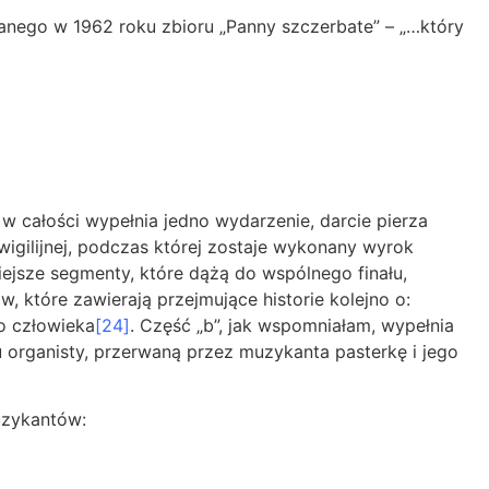
danego w 1962 roku zbioru „Panny szczerbate” – „…który
 w całości wypełnia jedno wydarzenie, darcie pierza
igilijnej, podczas której zostaje wykonany wyrok
iejsze segmenty, które dążą do wspólnego finału,
w, które zawierają przejmujące historie kolejno o:
go człowieka
[24]
. Część „b”, jak wspomniałam, wypełnia
u organisty, przerwaną przez muzykanta pasterkę i jego
uzykantów: