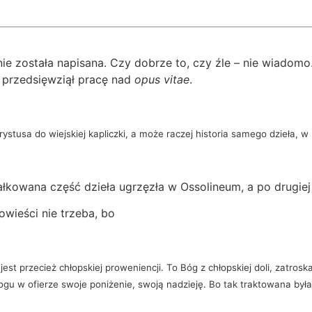
nie została napisana. Czy dobrze to, czy źle – nie wiadom
 przedsięwziął pracę nad
opus vitae
.
rystusa do wiejskiej kapliczki, a może raczej historia samego dzieła, 
ałkowana część dzieła ugrzęzła w Ossolineum, a po drugiej 
owieści nie trzeba, bo
jest przecież chłopskiej proweniencji. To Bóg z chłopskiej doli, zatrosk
Bogu w ofierze swoje poniżenie, swoją nadzieję. Bo tak traktowana była 