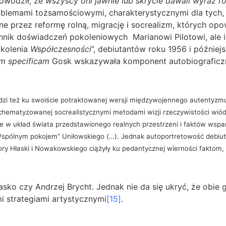
dowodził, że
wszyscy oni jawnie lub skrycie dawali wyraz ro
roblemami tożsamościowymi, charakterystycznymi dla tych,
 przez reformę rolną, migrację i socrealizm, których opow
nnik doświadczeń pokoleniowych Marianowi Pilotowi, ale
okolenia
Współczesności
”, debiutantów roku 1956 i później
am specificam
Gosk wskazywała komponent autobiograficz
dzi też ku swoiście potraktowanej wersji międzywojennego autentyzm
chematyzowanej socrealistycznymi metodami wizji rzeczywistości wiódł
e w układ świata przedstawionego realnych przestrzeni i faktów wsp
spólnym pokojem” Uniłowskiego (…). Jednak autoportretowość debiuta
y Hłaski i Nowakowskiego ciążyły ku pedantycznej wierności faktom, z d
asko czy Andrzej Brycht. Jednak nie da się ukryć, że obi
mi strategiami artystycznymi
[15]
.