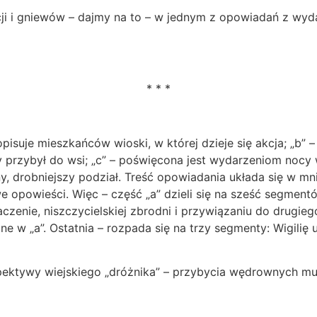
acji i gniewów – dajmy na to – w jednym z opowiadań z wy
* * *
isuje mieszkańców wioski, w której dzieje się akcja; „b” –
przybył do wsi; „c” – poświęcona jest wydarzeniom nocy w
, drobniejszy podział. Treść opowiadania układa się w mn
e opowieści. Więc – część „a” dzieli się na sześć segmentó
aczenie, niszczycielskiej zbrodni i przywiązaniu do drugie
e w „a”. Ostatnia – rozpada się na trzy segmenty: Wigilię 
ektywy wiejskiego „dróżnika” – przybycia wędrownych m