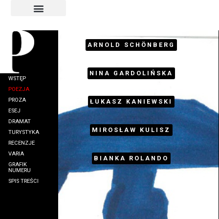
INDEKS AUTORÓW
INDEKS GRAFIKÓW
ARNOLD SCHÖNBERG
NINA GARDOLIŃSKA
WSTĘP
POEZJA
PROZA
ŁUKASZ KANIEWSKI
ESEJ
DRAMAT
MIROSŁAW KULISZ
TURYSTYKA
RECENZJE
VARIA
BIANKA ROLANDO
GRAFIK
NUMERU
SPIS TREŚCI